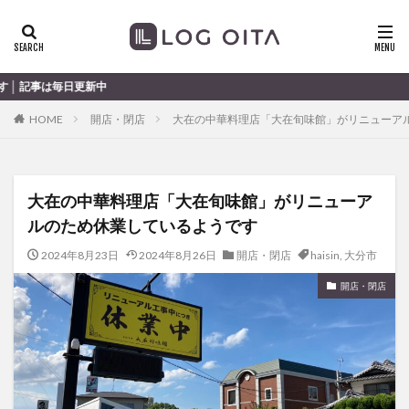
ランチ
開店
ディナー
花火
カテゴリー
大
HOME
開店・閉店
大在の中華料理店「大在旬味館」がリニューア
タグ
chocozap
DE
GW
haiashin
haishi
大在の中華料理店「大在旬味館」がリニューア
haishin
haisin
haisnin
hasihin
hasishin
ルのため休業しているようです
hishin
hqaishin
JR
kaiten
line
OPA
Paypay
PR
TOKIPO
TOYOTA
2024年8月23日
2024年8月26日
開店・閉店
haisin
,
大分市
あじさい
いちご
うみたまご
おでかけ
開店・閉店
お土産
お弁当
かき氷
からあげ
くじゅう連山
ねとらぼ
ひまわり
ふるさと納税
まつり
まとめ
みかん
むし湯
わさだタウン
わったん