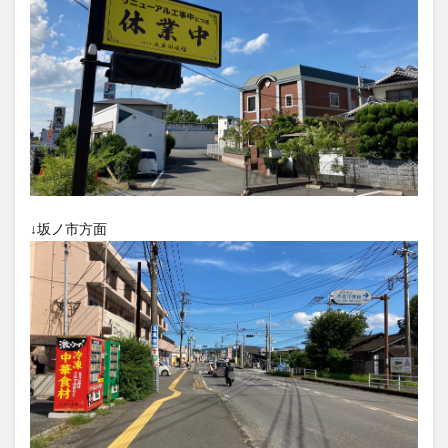
大分駅近く
大神ファーム
大谷翔平選手
姫島村
子ども教室
子ども服
子育て
宇佐市
居酒屋
屋台
平和市民公園能楽堂
庄内町カフェ
府内
投票
挾間町
新幹線
新店
日出
日出町
日田市
昆虫食
明豊
書店
期間限定
本
杵築市
津久見市
海開き
温泉
湧水
湯布院
滝
漢方
炭火焼き
焼き菓子
犬
↓坂ノ市方面
玖珠郡
由布市
由布院
甲子園
石仏
磨崖仏
祝祭の広場
神社
祭り
秋
移転
竹田
竹田市
竹田市ディナー
紅葉
絵本
自動販売機
自転車
臼杵市
舞台
芋
花
花火
茶碗蒸し
蕎麦
虹
衆議院選挙
複合公共施設
観光
観光スポット
話題
豊後大野
豊後大野市
豊後高田市