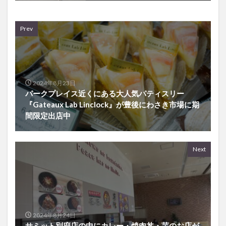
Prev
2024年8月23日
パークプレイス近くにある大人気パティスリー
『Gateaux Lab Linclock』が豊後にわさき市場に期
間限定出店中
Next
2024年8月24日
サミット別府店の中にカレー・焼肉丼・芋のお店が