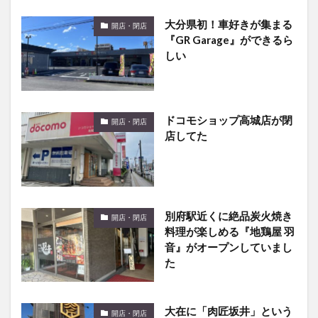
大分県初！車好きが集まる
開店・閉店
『GR Garage』ができるら
しい
ドコモショップ高城店が閉
開店・閉店
店してた
別府駅近くに絶品炭火焼き
開店・閉店
料理が楽しめる『地鶏屋 羽
音』がオープンしていまし
た
大在に「肉匠坂井」という
開店・閉店