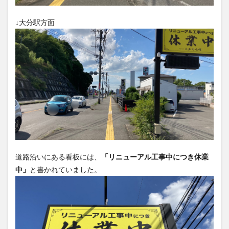
買い物
車
農業文化公園
道の駅
↓大分駅方面
鉄道ジオラマ
閉店
閉院
開店
開店閉店
開店閉店まとめ
開院
韓国
韓国料理
音楽
飛行機
飲み物
高崎山
鰻
検索
道路沿いにある看板には、
「リニューアル工事中につき休業
中」
と書かれていました。