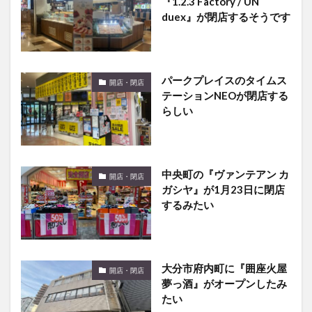
『1.2.3 Factory / UN
duex』が閉店するそうです
パークプレイスのタイムス
開店・閉店
テーションNEOが閉店する
らしい
中央町の『ヴァンテアン カ
開店・閉店
ガシヤ』が1月23日に閉店
するみたい
大分市府内町に『囲座火屋
開店・閉店
夢っ酒』がオープンしたみ
たい