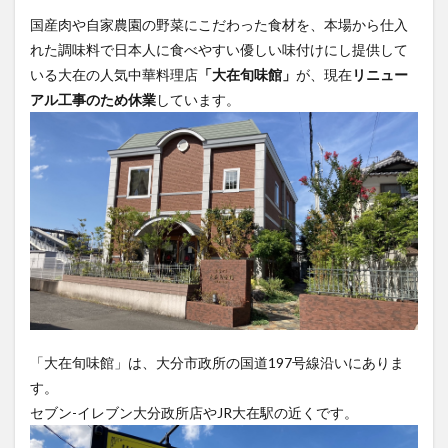
フルーツ
プレミアム商品券
プロレス
国産肉や自家農園の野菜にこだわった食材を、本場から仕入
ヘルシー
ペスカトーレ
ペット
れた調味料で日本人に食べやすい優しい味付けにし提供して
ホーバークラフト
ミヤマキリシマ
ラクテンチ
いる大在の人気中華料理店
「大在旬味館」
が、現在
リニュー
アル工事のため休業
しています。
ラバーダック
ランチ
ラーメン
リニューアル
リンクスクエア
レトロ
レンタサイクル
中央町
中津市
中華料理
九重町
休業
佐伯市
佐伯市ランチ
佐賀関
体験レポ
保護猫
催事
公園
冬
初詣
別府
別府市
別府観光
古国府
古墳
古物
古着
台湾料理
和定食
和菓子
和食
国東市
地獄めぐり
城島高原パーク
壁画
夏祭り
外貨両替機
大分みなと祭り
「大在旬味館」は、大分市政所の国道197号線沿いにありま
大分グルメ
大分スイーツ
大分ランチ
す。
大分三好ヴァイセアドラー
大分市
大分市美術館
セブン-イレブン大分政所店やJR大在駅の近くです。
大分県
大分県立美術館
大分空港
大分駅