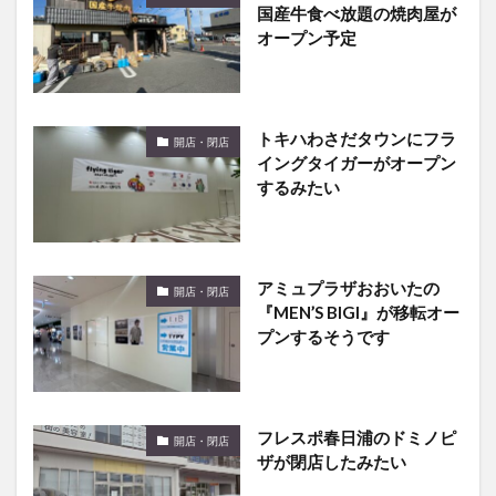
国産牛食べ放題の焼肉屋が
オープン予定
トキハわさだタウンにフラ
開店・閉店
イングタイガーがオープン
するみたい
アミュプラザおおいたの
開店・閉店
『MEN’S BIGI』が移転オー
プンするそうです
フレスポ春日浦のドミノピ
開店・閉店
ザが閉店したみたい