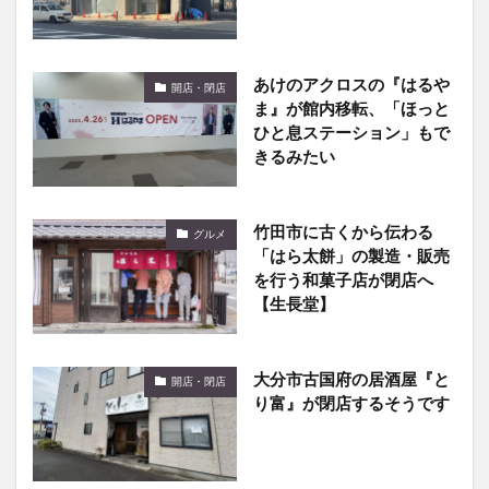
あけのアクロスの『はるや
開店・閉店
ま』が館内移転、「ほっと
ひと息ステーション」もで
きるみたい
竹田市に古くから伝わる
グルメ
「はら太餅」の製造・販売
を行う和菓子店が閉店へ
【生長堂】
大分市古国府の居酒屋『と
開店・閉店
り富』が閉店するそうです