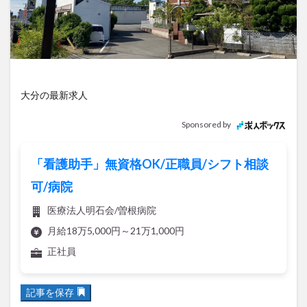
アイススケート
アウトドア
アサイーボウル
アフリカンサファリ
アミュプラザおおいた
アレンジレシピ
アートプラザ
イタリア料理
イベント
イルミネーション
インド料理
ウクライナ
オープン
カフェ
キャンプ
大分の最新求人
グルメ
コストコ
コスモス
コンビニ
Sponsored by
コース料理
コーヒー
サイゼリヤ
サウナ
ジェラート
ジゴロック
ジゴロック2025
「看護助手」無資格OK/正職員/シフト相談
ジャマイカ料理
ジャークチキン
スイーツ
可/病院
スタバ
セレクトショップ
ソフトクリーム
医療法人明石会/曽根病院
チキンカレー
テイクアウト
テレビ
月給18万5,000円～21万1,000円
トキハ本店
ハロウィン
ハンバーガー
正社員
ハンバーグ
ハーモニーランド
パスタ
パフェ
パン
パーク
パークプレイス大分
記事を保存
ビアガーデン
ビール
ピザ
フェス