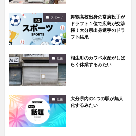
舞鶴高校出身の常廣投手が
スポーツ
ドラフト１位で広島が交渉
権！大分県出身選手のドラ
フト結果
相生町のカワベ水産がしば
話題
らく休業するみたい
大分県内の4つの駅が無人
話題
化するみたい
大分で“新しい遊び場”を一
話題
緒に作りませんか？LOG