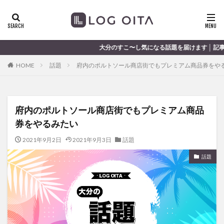
ランチ
開店
ディナー
花火
カテゴリー
大分のすこ〜し気になる話題を届けます │ 記事は毎日更新中
HOME
話題
府内のポルトソール商店街でもプレミアム商品券をや
タグ
chocozap
DE
GW
haiashin
haishi
haishin
府内のポルトソール商店街でもプレミアム商品
haisin
haisnin
hasihin
hasishin
hishin
hqa
券をやるみたい
JR
kaiten
line
OPA
Paypay
PR
TOKI
TOYOTA
あじさい
いちご
うみたまご
おでかけ
2021年9月2日
2021年9月3日
話題
お土産
お弁当
かき氷
からあげ
くじゅう連山
話題
ねとらぼ
ひまわり
ふるさと納税
まつり
まとめ
みかん
むし湯
わさだタウン
わったん
アイススケート
アウトドア
アサイーボウル
アフリカンサファリ
アミュプラザおおいた
アレンジレシ