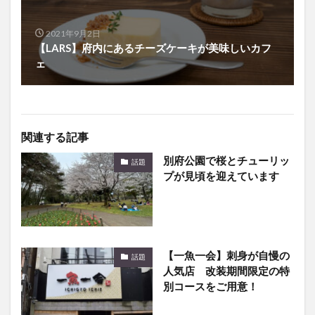
2021年9月2日
【LARS】府内にあるチーズケーキが美味しいカフ
ェ
関連する記事
別府公園で桜とチューリッ
話題
プが見頃を迎えています
【一魚一会】刺身が自慢の
話題
人気店 改装期間限定の特
別コースをご用意！