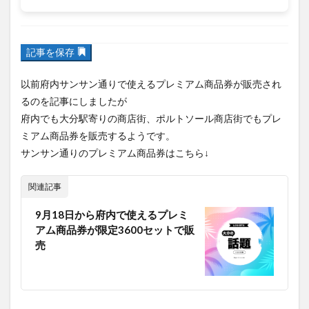
佐伯市ランチ
佐賀関
体験レポ
保護猫
催事
公園
冬
初詣
別府
別府市
別府観光
記事を保存
古国府
古墳
古物
古着
台湾料理
和定食
以前府内サンサン通りで使えるプレミアム商品券が販売され
和菓子
和食
国東市
地獄めぐり
城島高原パーク
るのを記事にしましたが
壁画
夏祭り
外貨両替機
大分みなと祭り
大分グ
府内でも大分駅寄りの商店街、ポルトソール商店街でもプレ
大分スイーツ
大分ランチ
大分三好ヴァイセアドラー
ミアム商品券を販売するようです。
サンサン通りのプレミアム商品券はこちら↓
大分市
大分市美術館
大分県
大分県立美術館
大分空港
大分駅
大分駅近く
大神ファーム
関連記事
大谷翔平選手
姫島村
子ども教室
子ども服
子育
9月18日から府内で使えるプレミ
宇佐市
居酒屋
屋台
平和市民公園能楽堂
アム商品券が限定3600セットで販
庄内町カフェ
府内
投票
挾間町
新幹線
新
売
日出
日出町
日田市
昆虫食
明豊
書店
期間限定
本
杵築市
津久見市
海開き
温泉
湧水
湯布院
滝
漢方
炭火焼き
焼き菓子
犬
玖珠郡
由布市
由布院
甲子園
石仏