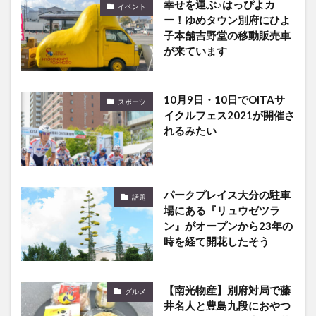
子本舗吉野堂の移動販売車
が来ています
10月9日・10日でOITAサ
スポーツ
イクルフェス2021が開催さ
れるみたい
パークプレイス大分の駐車
話題
場にある『リュウゼツラ
ン』がオープンから23年の
時を経て開花したそう
【南光物産】別府対局で藤
グルメ
井名人と豊島九段におやつ
として選ばれた別府の銘菓