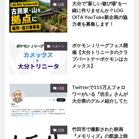
OITA YouTube新企画の協
力者を募集します！
ポケモンＪリーグフェス開
スポーツ
催【大分トリニータのクラ
ブパートナーポケモンはカ
メックス】
Twitterで115万人フォロ
話題
ワーがいる『坊主』さんが
大分県のグルメ紹介してた
竹田市で撮影された映画
話題
『メモリィズ』の凱旋上映
会が実施されるようです