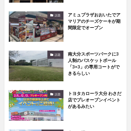
アミュプラザおおいたでア
話題
マリアのチーズケーキが期
間限定でオープン
南大分スポーツパークに3
話題
人制のバスケットボール
「3×3」の専用コートがで
きるらしい
トヨタカローラ大分 わさだ
話題
店でプレオープンイベント
があるみたい
幸せを運ぶ♪はっぴよカ
イベント
ー！ゆめタウン別府にひよ