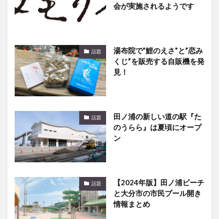
湯布院で”鯉のえさ”と”恋み
話題
くじ”を販売する自販機を発
見！
田ノ浦の新しい道の駅『た
話題
のうらら』は夏頃にオープ
ン
【2024年版】田ノ浦ビーチ
話題
と大分市の市民プール開き
情報まとめ