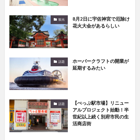
8月2日に宇佐神宮で厄除け
観光
花火大会があるらしい
ホーバークラフトの開業が
話題
延期するみたい
【べっぷ駅市場】リニュー
話題
アルプロジェクト始動！半
世紀以上続く別府市民の生
活商店街
高崎山第1号赤ちゃん猿が
話題