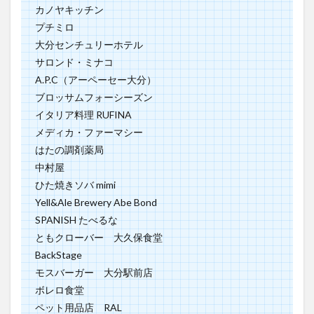
プチミロ
大分センチュリーホテル
サロンド・ミナコ
A.P.C（アーペーセー大分）
ブロッサムフォーシーズン
イタリア料理 RUFINA
メディカ・ファーマシー
はたの調剤薬局
中村屋
ひた焼きソバ mimi
Yell&Ale Brewery Abe Bond
SPANISH たべるな
ともクローバー 大久保食堂
BackStage
モスバーガー 大分駅前店
ボレロ食堂
ペット用品店 RAL
ソヌール・Laugh