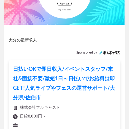
アートプラザ
イタリア料理
イベント
イルミネーショ
インド料理
ウクライナ
オープン
カフェ
キャン
グルメ
コストコ
コスモス
コンビニ
コース料理
コーヒー
サイゼリヤ
サウナ
ジェラート
ジゴロ
ジゴロック2025
ジャマイカ料理
ジャークチキン
ス
大分の最新求人
スタバ
セレクトショップ
ソフトクリーム
チキンカレ
Sponsored by
テイクアウト
テレビ
トキハ本店
ハロウィン
ハンバーガー
ハンバーグ
ハーモニーランド
パスタ
日払いOKで即日収入/イベントスタッフ/来
パフェ
パン
パーク
パークプレイス大分
社&面接不要/激短1日～日払いでお給料は即
ビアガーデン
ビール
ピザ
フェス
フルーツ
GET!人気ライブやフェスの運営サポート/大
プレミアム商品券
プロレス
ヘルシー
ペスカトーレ
分県/佐伯市
ペット
ホーバークラフト
ミヤマキリシマ
ラクテンチ
ラバーダック
ランチ
ラーメン
リニューアル
株式会社フルキャスト
リンクスクエア
レトロ
レンタサイクル
中央町
日給8,800円～
中津市
中華料理
九重町
休業
佐伯市