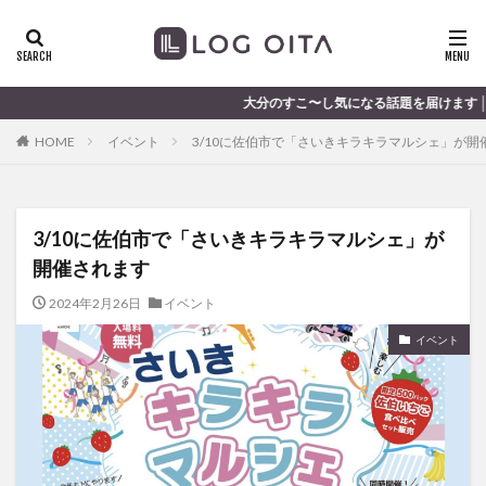
ランチ
開店
ディナー
花火
カテゴリー
大分のすこ〜し気になる話題を届けます │ 記事は毎日更新
HOME
イベント
3/10に佐伯市で「さいきキラキラマルシェ」が開
タグ
chocozap
DE
GW
haiashin
haishi
3/10に佐伯市で「さいきキラキラマルシェ」が
haishin
haisin
haisnin
hasihin
hasishin
開催されます
hishin
hqaishin
JR
kaiten
line
OPA
Paypay
PR
TOKIPO
TOYOTA
2024年2月26日
イベント
あじさい
いちご
うみたまご
おでかけ
イベント
お土産
お弁当
かき氷
からあげ
くじゅう連山
ねとらぼ
ひまわり
ふるさと納税
まつり
まとめ
みかん
むし湯
わさだタウン
わったん