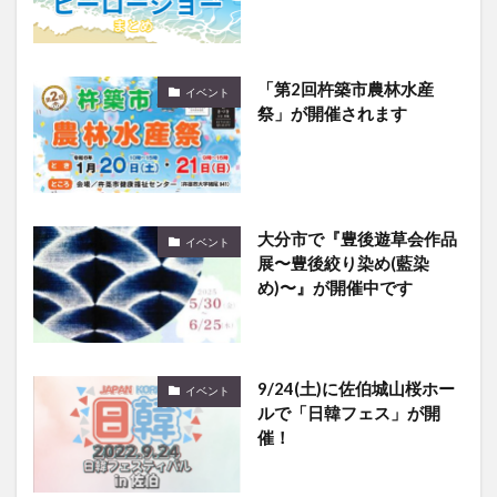
「第2回杵築市農林水産
イベント
祭」が開催されます
大分市で『豊後遊草会作品
イベント
展〜豊後絞り染め(藍染
め)〜』が開催中です
9/24(土)に佐伯城山桜ホー
イベント
ルで「日韓フェス」が開
催！