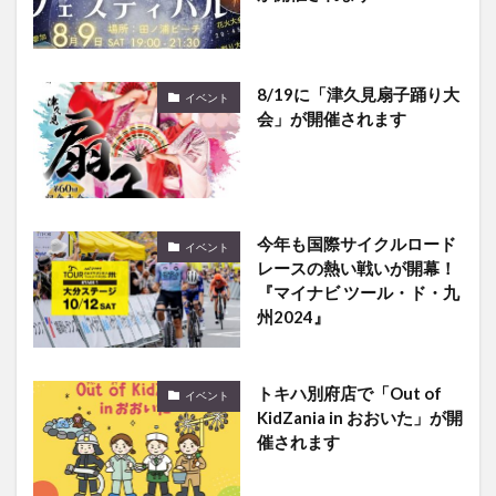
8/19に「津久見扇子踊り大
イベント
会」が開催されます
今年も国際サイクルロード
イベント
レースの熱い戦いが開幕！
『マイナビ ツール・ド・九
州2024』
トキハ別府店で「Out of
イベント
KidZania in おおいた」が開
催されます