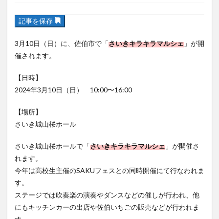
記事を保存
フルーツ
プレミアム商品券
プロレス
ヘルシー
ペスカトーレ
ペット
3月10日（日）に、佐伯市で「
さいきキラキラマルシェ
」が開
ホーバークラフト
ミヤマキリシマ
ラクテンチ
催されます。
ラバーダック
ランチ
ラーメン
リニューアル
【日時】
リンクスクエア
レトロ
レンタサイクル
2024年3月10日（日） 10:00〜16:00
中央町
中津市
中華料理
九重町
休業
佐伯市
佐伯市ランチ
佐賀関
体験レポ
【場所】
さいき城山桜ホール
保護猫
催事
公園
冬
初詣
別府
別府市
別府観光
古国府
古墳
古物
さいき城山桜ホールで「
さいきキラキラマルシェ
」が開催さ
古着
台湾料理
和定食
和菓子
和食
れます。
国東市
地獄めぐり
城島高原パーク
壁画
今年は高校生主催のSAKUフェスとの同時開催にて行なわれま
す。
夏祭り
外貨両替機
大分みなと祭り
ステージでは吹奏楽の演奏やダンスなどの催しが行われ、他
大分グルメ
大分スイーツ
大分ランチ
にもキッチンカーの出店や佐伯いちごの販売などが行われま
大分三好ヴァイセアドラー
大分市
大分市美術館
す。
大分県
大分県立美術館
大分空港
大分駅
イベントの詳細については、
さいきキラキラマルシェの