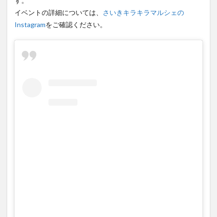
大分駅近く
大神ファーム
大谷翔平選手
Instagram
をご確認ください。
姫島村
子ども教室
子ども服
子育て
宇佐市
居酒屋
屋台
平和市民公園能楽堂
庄内町カフェ
府内
投票
挾間町
新幹線
新店
日出
日出町
日田市
昆虫食
明豊
書店
期間限定
本
杵築市
津久見市
海開き
温泉
湧水
湯布院
滝
漢方
炭火焼き
焼き菓子
犬
玖珠郡
由布市
由布院
甲子園
石仏
磨崖仏
祝祭の広場
神社
祭り
秋
移転
竹田
竹田市
竹田市ディナー
紅葉
絵本
自動販売機
自転車
臼杵市
舞台
芋
花
花火
茶碗蒸し
蕎麦
虹
衆議院選挙
複合公共施設
観光
観光スポット
この投稿をInstagramで見る
話題
豊後大野
豊後大野市
豊後高田市