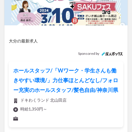
アイススケート
アウトドア
アサイーボウル
アフリカンサファリ
アミュプラザおおいた
アレンジレシピ
アートプラザ
イタリア料理
イベント
イルミネーション
インド料理
ウクライナ
オープン
カフェ
キャンプ
大分の最新求人
グルメ
コストコ
コスモス
コンビニ
Sponsored by
コース料理
コーヒー
サイゼリヤ
サウナ
ジェラート
ジゴロック
ジゴロック2025
ホールスタッフ/「Wワーク・学生さんも働
ジャマイカ料理
ジャークチキン
スイーツ
きやすい環境/」力仕事ほとんどなし/フォロ
スタバ
セレクトショップ
ソフトクリーム
ー充実のホールスタッフ/髪色自由/神奈川県
チキンカレー
テイクアウト
テレビ
ドキわくランド 北山田店
トキハ本店
ハロウィン
ハンバーガー
時給1,350円～
ハンバーグ
ハーモニーランド
パスタ
パフェ
パン
パーク
パークプレイス大分
ビアガーデン
ビール
ピザ
フェス