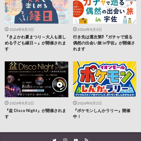
2026年8月3日
2026年8月3日
『きよかわ夏まつり～大人も楽し
行き先は運次第⁉『ガチャで巡る
める子ども縁日～』が開催されま
偶然の出会い旅 in宇佐』が開催さ
す
れます
2026年8月2日
2026年8月2日
『盆 Disco Night』が開催されま
『ポケモンしんかラリー』開催
す
中！