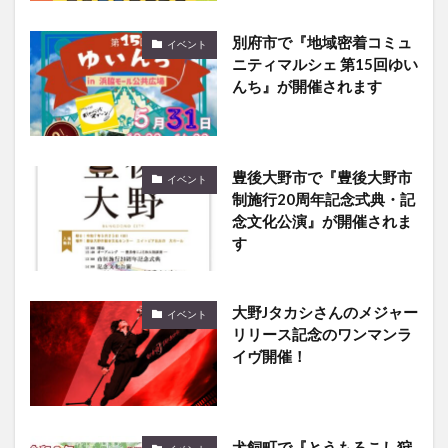
別府市で『地域密着コミュ
イベント
ニティマルシェ 第15回ゆい
んち』が開催されます
豊後大野市で『豊後大野市
イベント
制施行20周年記念式典・記
念文化公演』が開催されま
す
大野Jタカシさんのメジャー
イベント
リリース記念のワンマンラ
イヴ開催！
犬飼町で『とうもろこし狩
イベント
り』が開催されます ※先着