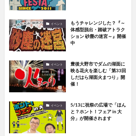
もうチャレンジした？『～
イベント
体感型脱出・踏破アトラク
ション 砂塵の迷宮～』開催
中
豊後大野市でダムの湖面に
イベント
映る花火を楽しむ「第33回
しだはら湖面火まつり」開
催！
5/13に祝祭の広場で「ほん
イベント
と？ホント！フェア in 大
分」が開催されます