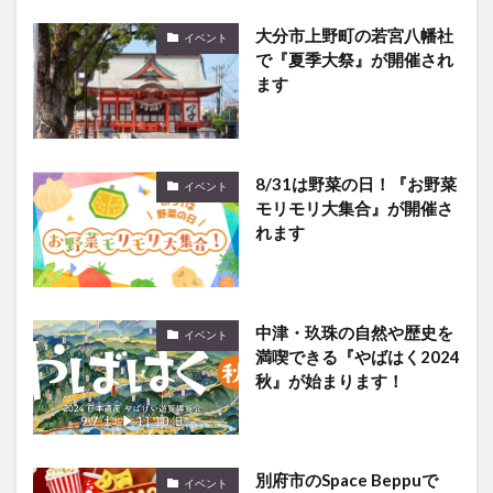
大分市上野町の若宮八幡社
イベント
で『夏季大祭』が開催され
ます
8/31は野菜の日！『お野菜
イベント
モリモリ大集合』が開催さ
れます
中津・玖珠の自然や歴史を
イベント
満喫できる『やばはく2024
秋』が始まります！
別府市のSpace Beppuで
イベント
『映画鑑賞ナイト』が開催