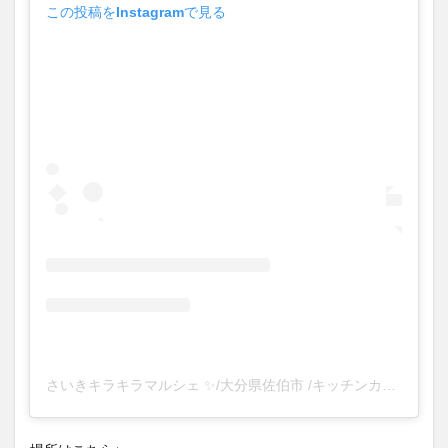
買い物
車
農業文化公園
道の駅
鉄道ジオラマ
閉店
閉院
開店
開店閉店
開店閉店まとめ
開院
韓国
韓国料理
音楽
飛行機
飲み物
高崎山
鰻
検索
さいきキラキラマルシェ ✨/大分県佐伯市 /キッチンカー イベント(@saiki_kirakira_marshe)がシェアした投稿
場所はこちら↓