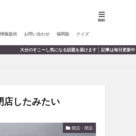
TOKIPO
かき氷
とめ
みかん
ル
情報提供
お問い合わせ
福岡版
クイズ
リア料理
る話題を届けます │ 記事は毎日更新中
キャンプ
ヤ
サウナ
スイーツ
レビ
タ
パフェ
フルーツ
閉店したみたい
フト
重町
休業
開店・閉店
初詣
別府