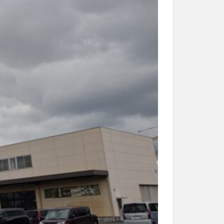
和菓子
和食
なと祭り
大分市美術館
大谷翔平選手
市民公園能楽堂
日田市
昆虫食
水
湯布院
子園
石仏
市ディナー
紅葉
し
蕎麦
虹
野市
豊後高田市
開店閉店
山
鰻