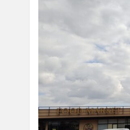
別府市
別府
国東市
地獄
大分グルメ
大分県
大分
姫島村
子ど
庄内町カフェ
明豊
書店
滝
漢方
磨崖仏
祝祭
絵本
自動販
衆議院選挙
買い物
車
開店閉店まとめ