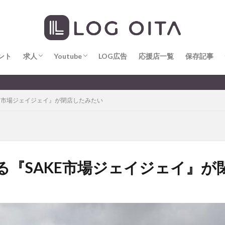
求人
LOG OITA求人のメリット
Youtube
LOG OITA YouTubeチャンネル
hin
hqaishin
JR
kaiten
line
OPA
Paypay
PR
じさい
いちご
うみたまご
おでかけ
お土産
お弁当
じゅう連山
ねとらぼ
ひまわり
ふるさと納税
まつり
ま
ント
だタウン
求人
わったん
Youtube
アイススケート
LOG広告
応援店一覧
アウトドア
保存記事
アサイーボウ
リ
アミュプラザおおいた
アレンジレシピ
アートプラザ
イタ
求人
LOG OITA求人のメリット
Youtube
LOG OITA YouTubeチャンネル
大分のすこ〜し気にな
ルミネーション
インド料理
ウクライナ
オープン
カフェ
E市場ジェイジェイ』が閉店したみたい
トコ
コスモス
コンビニ
コース料理
コーヒー
サイゼリ
ジゴロック
ジゴロック2025
ジャマイカ料理
ジャークチキン
クトショップ
ソフトクリーム
チキンカレー
テイクアウト
テ
ハロウィン
ハンバーガー
ハンバーグ
ハーモニーランド
パス
パークプレイス大分
ビアガーデン
ビール
ピザ
フェス
る『SAKE市場ジェイジェイ』が
プロレス
ヘルシー
ペスカトーレ
ペット
ホーバークラ
ラクテンチ
ラバーダック
ランチ
ラーメン
リニューアル
レトロ
レンタサイクル
中央町
中津市
中華料理
九
市ランチ
佐賀関
体験レポ
保護猫
催事
公園
冬