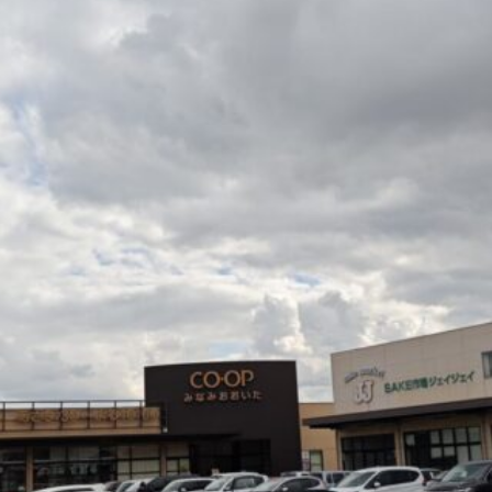
観光
古国府
古墳
古物
古着
台湾料理
和定食
めぐり
城島高原パーク
壁画
夏祭り
外貨両替機
大分み
大分スイーツ
大分ランチ
大分三好ヴァイセアドラー
大分市
県立美術館
大分空港
大分駅
大分駅近く
大神ファーム
も教室
子ども服
子育て
宇佐市
居酒屋
屋台
平和
府内
投票
挾間町
新幹線
新店
日出
日出町
期間限定
本
杵築市
津久見市
海開き
温泉
湧
炭火焼き
焼き菓子
犬
玖珠郡
由布市
由布院
甲
の広場
神社
祭り
秋
移転
竹田
竹田市
竹田
売機
自転車
臼杵市
舞台
芋
花
花火
茶碗蒸
複合公共施設
観光
観光スポット
話題
豊後大野
豊後大
農業文化公園
道の駅
鉄道ジオラマ
閉店
閉院
開店
開院
韓国
韓国料理
音楽
飛行機
飲み物
高崎
検索