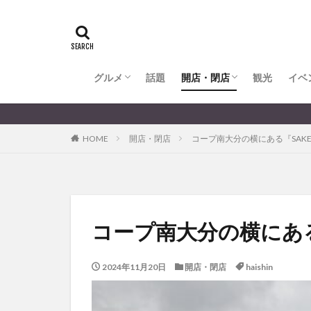
全てのグルメ
大分市ランチ
大分市ディナー
大分カフェ
大分スイーツ
別府市ランチ
別府カフェ
別府ディナー
竹田ランチ
日出町ランチ
開店・閉店
大分の開店・閉店まとめ
hasishin
his
TOYOTA
あ
からあげ
く
グルメ
話題
開店・閉店
むし湯
観光
イベ
わさ
アフリカンサファ
全てのグルメ
大分市ランチ
大分市ディナー
大分カフェ
大分スイーツ
別府市ランチ
別府カフェ
別府ディナー
竹田ランチ
日出町ランチ
開店・閉店
大分の開店・閉店まとめ
イベント
イ
HOME
開店・閉店
コープ南大分の横にある『SAK
グルメ
コス
ジェラート
スタバ
セレ
トキハ本店
パン
パーク
コープ南大分の横にあ
プレミアム商品券
ミヤマキリシマ
2024年11月20日
開店・閉店
haishin
リンクスクエア
佐伯市
佐伯