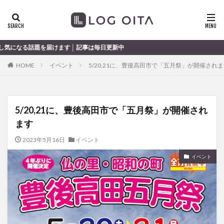
ランチ
開店
ディナー
花火
カテゴリー
ます │ 記事は毎日更新中
HOME
イベント
5/20,21に、豊後高田市で「五月祭」が開催され
タグ
chocozap
DE
GW
haiashin
haishi
5/20,21に、豊後高田市で「五月祭」が開催され
haishin
haisin
haisnin
hasihin
hasishin
ます
hishin
hqaishin
JR
kaiten
line
OPA
Paypay
PR
TOKIPO
TOYOTA
2023年5月16日
イベント
あじさい
いちご
うみたまご
おでかけ
イベント
お土産
お弁当
かき氷
からあげ
くじゅう連山
ねとらぼ
ひまわり
ふるさと納税
まつり
まとめ
みかん
むし湯
わさだタウン
わったん