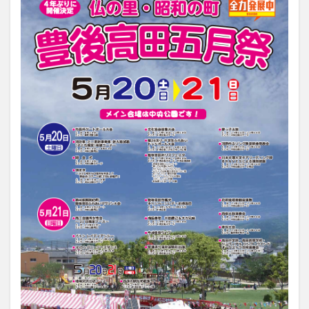
買い物
車
農業文化公園
道の駅
鉄道ジオラマ
閉店
閉院
開店
開店閉店
開店閉店まとめ
開院
韓国
韓国料理
音楽
飛行機
飲み物
高崎山
鰻
検索