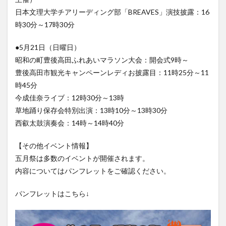
大分駅近く
大神ファーム
大谷翔平選手
日本文理大学チアリーディング部「BREAVES」演技披露：16
姫島村
子ども教室
子ども服
子育て
時30分～17時30分
宇佐市
居酒屋
屋台
平和市民公園能楽堂
●5月21日（日曜日）
庄内町カフェ
府内
投票
挾間町
新幹線
昭和の町豊後高田ふれあいマラソン大会：開会式9時～
新店
日出
日出町
日田市
昆虫食
豊後高田市観光キャンペーンレディお披露目：11時25分～11
明豊
書店
期間限定
本
杵築市
時45分
今成佳奈ライブ：12時30分～13時
津久見市
海開き
温泉
湧水
湯布院
草地踊り保存会特別出演：13時10分～13時30分
滝
漢方
炭火焼き
焼き菓子
犬
西叡太鼓演奏会：14時～14時40分
玖珠郡
由布市
由布院
甲子園
石仏
磨崖仏
祝祭の広場
神社
祭り
秋
【その他イベント情報】
五月祭は多数のイベントが開催されます。
移転
竹田
竹田市
竹田市ディナー
紅葉
内容についてはパンフレットをご確認ください。
絵本
自動販売機
自転車
臼杵市
舞台
芋
花
花火
茶碗蒸し
蕎麦
虹
パンフレットはこちら↓
衆議院選挙
複合公共施設
観光
観光スポット
話題
豊後大野
豊後大野市
豊後高田市