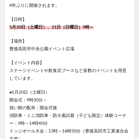
フルーツ
プレミアム商品券
プロレス
4年ぶりに開催されます。
ヘルシー
ペスカトーレ
ペット
【日時】
ホーバークラフト
ミヤマキリシマ
ラクテンチ
5月20日（土曜日）、21日（日曜日）9時～
ラバーダック
ランチ
ラーメン
リニューアル
【場所】
リンクスクエア
レトロ
レンタサイクル
豊後高田市中央公園イベント広場
中央町
中津市
中華料理
九重町
休業
佐伯市
佐伯市ランチ
佐賀関
体験レポ
【イベント内容】
保護猫
催事
公園
冬
初詣
別府
ステージイベントや飲食店ブースなど多数のイベントを用意
しています。
別府市
別府観光
古国府
古墳
古物
古着
台湾料理
和定食
和菓子
和食
●5月20日（土曜日）
国東市
地獄めぐり
城島高原パーク
壁画
開会式：9時30分～
夏祭り
外貨両替機
大分みなと祭り
祝い餅の配布：開会式後
消防車・ミニ消防車・防火着試着（子ども限定）体験コーナ
大分グルメ
大分スイーツ
大分ランチ
ー：9時～14時40分
大分三好ヴァイセアドラー
大分市
大分市美術館
ドッジボール大会：13時～16時30分（豊後高田市工業連合会
大分県
大分県立美術館
大分空港
大分駅
主催）