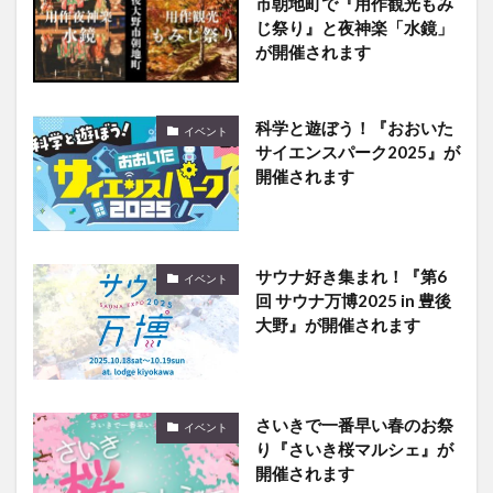
市朝地町で『用作観光もみ
じ祭り』と夜神楽「水鏡」
が開催されます
科学と遊ぼう！『おおいた
イベント
サイエンスパーク2025』が
開催されます
サウナ好き集まれ！『第6
イベント
回 サウナ万博2025 in 豊後
大野』が開催されます
さいきで一番早い春のお祭
イベント
り『さいき桜マルシェ』が
開催されます