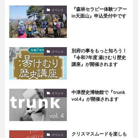
『森林セラピー体験ツアー
イベント
in天面山』申込受付中です
別府の事をもっと知ろう！
イベント
『令和7年度 湯けむり歴史
講座』が開催されます
中津歴史博物館で『trunk
イベント
vol.4』が開催されます
クリスマスムードを楽しも
イベント