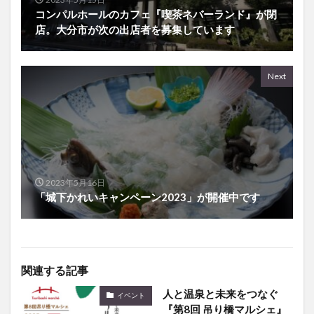
コンパルホールのカフェ『喫茶ネバーランド』が閉
店。大分市が次の出店者を募集しています
Next
2023年5月16日
「城下かれいキャンペーン2023」が開催中です
関連する記事
人と温泉と未来をつなぐ
イベント
『第8回 吊り橋マルシェ』