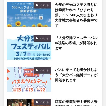
今年の三光コスモス祭りに
イベント
は季節外れの「ひまわり
畑」！？ 500人のひまわり
大作戦の参加者を募集中で
す
『大分空港フェスティバル
イベント
in祝祭の広場』が開催され
ます
バスに乗ってお出かけしよ
イベント
う『大分バス無料デー』が
開催されます
紅葉の季節到来！豊後大野
イベント