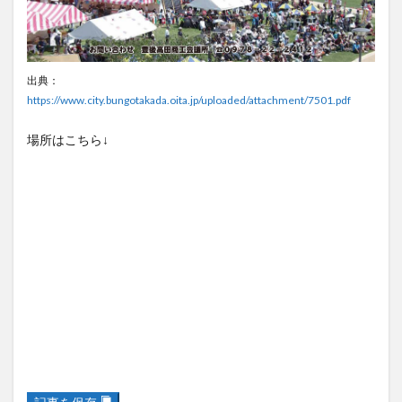
出典：
https://www.city.bungotakada.oita.jp/uploaded/attachment/7501.pdf
場所はこちら↓