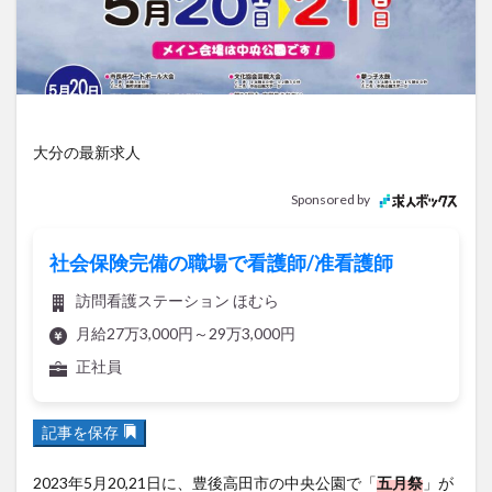
アイススケート
アウトドア
アサイーボウル
アフリカンサファリ
アミュプラザおおいた
アレンジレシピ
アートプラザ
イタリア料理
イベント
イルミネーション
インド料理
ウクライナ
オープン
カフェ
キャンプ
大分の最新求人
グルメ
コストコ
コスモス
コンビニ
Sponsored by
コース料理
コーヒー
サイゼリヤ
サウナ
ジェラート
ジゴロック
ジゴロック2025
社会保険完備の職場で看護師/准看護師
ジャマイカ料理
ジャークチキン
スイーツ
訪問看護ステーション ほむら
スタバ
セレクトショップ
ソフトクリーム
月給27万3,000円～29万3,000円
チキンカレー
テイクアウト
テレビ
正社員
トキハ本店
ハロウィン
ハンバーガー
ハンバーグ
ハーモニーランド
パスタ
パフェ
記事を保存
パン
パーク
パークプレイス大分
ビアガーデン
ビール
ピザ
フェス
2023年5月20,21日に、豊後高田市の中央公園で「
五月祭
」が