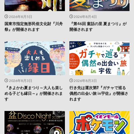
2026年8月5日
2026年8月4日
国東市指定無形民俗文化財『川舟
『第46回 童話の里 夏まつり』が
祭』が開催されます
開催されます
2026年8月3日
2026年8月3日
『きよかわ夏まつり～大人も楽し
行き先は運次第⁉『ガチャで巡る
める子ども縁日～』が開催されま
偶然の出会い旅 in宇佐』が開催さ
す
れます