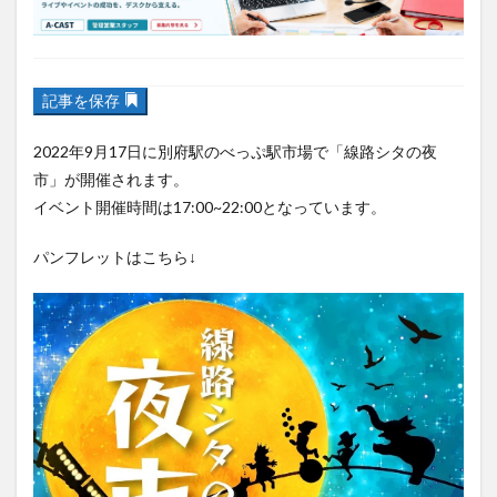
フルーツ
プレミアム商品券
プロレス
ヘルシー
ペスカトーレ
ペット
記事を保存
ホーバークラフト
ミヤマキリシマ
ラクテンチ
2022年9月17日に別府駅のべっぷ駅市場で「線路シタの夜
ラバーダック
ランチ
ラーメン
リニューアル
市」が開催されます。
リンクスクエア
レトロ
レンタサイクル
イベント開催時間は17:00~22:00となっています。
中央町
中津市
中華料理
九重町
休業
パンフレットはこちら↓
佐伯市
佐伯市ランチ
佐賀関
体験レポ
保護猫
催事
公園
冬
初詣
別府
別府市
別府観光
古国府
古墳
古物
古着
台湾料理
和定食
和菓子
和食
国東市
地獄めぐり
城島高原パーク
壁画
夏祭り
外貨両替機
大分みなと祭り
大分グルメ
大分スイーツ
大分ランチ
大分三好ヴァイセアドラー
大分市
大分市美術館
大分県
大分県立美術館
大分空港
大分駅