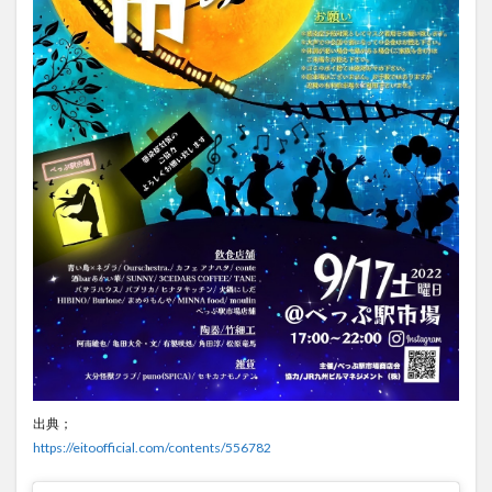
大分駅近く
大神ファーム
大谷翔平選手
姫島村
子ども教室
子ども服
子育て
宇佐市
居酒屋
屋台
平和市民公園能楽堂
庄内町カフェ
府内
投票
挾間町
新幹線
新店
日出
日出町
日田市
昆虫食
明豊
書店
期間限定
本
杵築市
津久見市
海開き
温泉
湧水
湯布院
滝
漢方
炭火焼き
焼き菓子
犬
玖珠郡
由布市
由布院
甲子園
石仏
磨崖仏
祝祭の広場
神社
祭り
秋
移転
竹田
竹田市
竹田市ディナー
紅葉
出典；
絵本
自動販売機
自転車
臼杵市
舞台
https://eitoofficial.com/contents/556782
芋
花
花火
茶碗蒸し
蕎麦
虹
衆議院選挙
複合公共施設
観光
観光スポット
話題
豊後大野
豊後大野市
豊後高田市