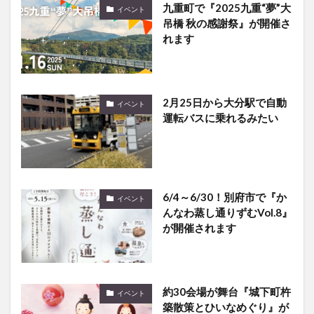
れます
2月25日から大分駅で自動
イベント
運転バスに乗れるみたい
6/4～6/30！別府市で『か
イベント
んなわ蒸し通りずむVol.8』
が開催されます
約30会場が舞台『城下町杵
イベント
築散策とひいなめぐり』が
開催中です