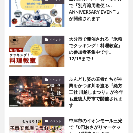
が開催されます
大分市で開催される『米粉
イベント
でクッキング！料理教室』
の参加者募集中です。
12/19まで！
ふんどし姿の若者たちが神
イベント
輿をかつぎ川を渡る『緒方
三社 川越しまつり』が今年
も豊後大野市で開催されま
す
中津市のイオンモール三光
イベント
で『0円おさがりマーケッ
ト』が開催されます