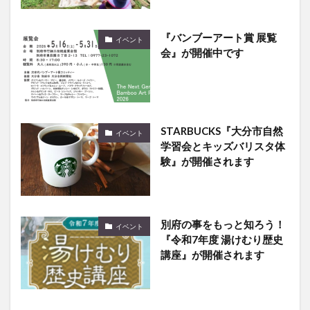
『バンブーアート賞 展覧
イベント
会』が開催中です
STARBUCKS『大分市自然
イベント
学習会とキッズバリスタ体
験』が開催されます
別府の事をもっと知ろう！
イベント
『令和7年度 湯けむり歴史
講座』が開催されます
九重町で『2025九重“夢”大
イベント
吊橋 秋の感謝祭』が開催さ