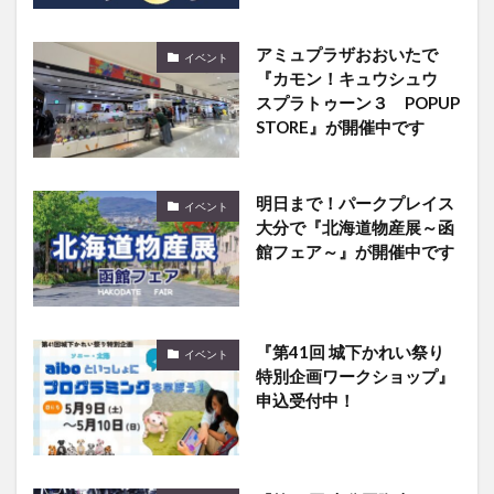
『カモン！キュウシュウ
スプラトゥーン３ POPUP
STORE』が開催中です
明日まで！パークプレイス
イベント
大分で『北海道物産展～函
館フェア～』が開催中です
『第41回 城下かれい祭り
イベント
特別企画ワークショップ』
申込受付中！
『第40回 大分国際車いすマ
イベント
ラソン』が11月21日に開催