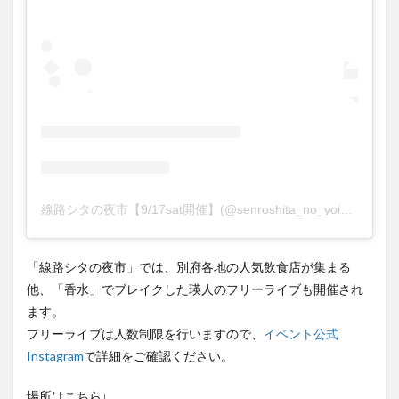
線路シタの夜市【9/17sat開催】(@senroshita_no_yoichi)がシェアした投稿
「線路シタの夜市」では、別府各地の人気飲食店が集まる
他、「香水」でブレイクした瑛人のフリーライブも開催され
ます。
フリーライブは人数制限を行いますので、
イベント公式
Instagram
で詳細をご確認ください。
場所はこちら↓
〒879-0936 大分県別府市中央町６−２２