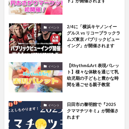
2/4に「横浜キヤノンイー
イベント
グルス vs リコーブラックラ
ムズ東京 パブリックビュー
イング」が開催されます
【Rhythm&Art 表現パレッ
イベント
ト】様々な体験を通じて乳
幼児期の子どもと豊かな時
間を過ごせる親子教室
日田市の黎明館で『2025
イベント
クママチツキミ』が開催さ
れます
アミュプラザおおいたで
イベント