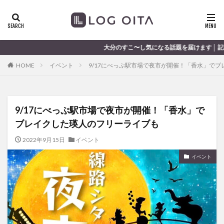
ランチ
開店
ディナー
花火
カテゴリー
大分のすこ〜し気になる話題を届けます │ 記事は毎日更新中
HOME
イベント
9/17にべっぷ駅市場で夜市が開催！「香水」で
タグ
chocozap
DE
GW
haiashin
haishi
9/17にべっぷ駅市場で夜市が開催！「香水」で
haishin
haisin
haisnin
hasihin
hasishin
ブレイクした瑛人のフリーライブも
hishin
hqaishin
JR
kaiten
line
OPA
Paypay
PR
TOKIPO
TOYOTA
2022年9月15日
イベント
あじさい
いちご
うみたまご
おでかけ
イベント
お土産
お弁当
かき氷
からあげ
くじゅう連山
ねとらぼ
ひまわり
ふるさと納税
まつり
まとめ
みかん
むし湯
わさだタウン
わったん