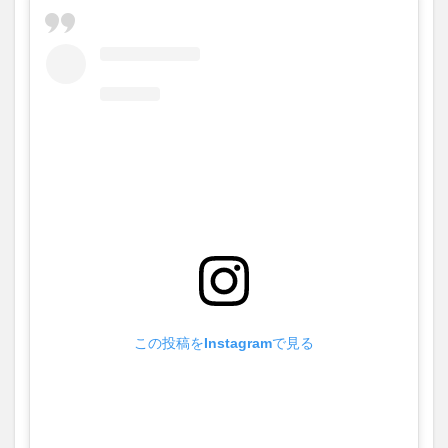
買い物
車
農業文化公園
道の駅
鉄道ジオラマ
閉店
閉院
開店
開店閉店
開店閉店まとめ
開院
韓国
韓国料理
音楽
飛行機
飲み物
高崎山
鰻
検索
この投稿をInstagramで見る