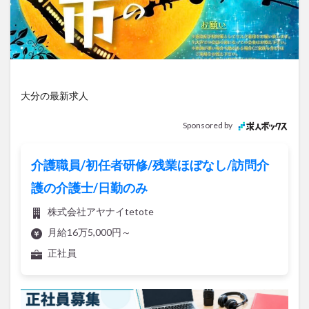
アイススケート
アウトドア
アサイーボウル
アフリカンサファリ
アミュプラザおおいた
アレンジレシピ
アートプラザ
イタリア料理
イベント
イルミネーション
インド料理
ウクライナ
オープン
カフェ
キャンプ
大分の最新求人
グルメ
コストコ
コスモス
コンビニ
Sponsored by
コース料理
コーヒー
サイゼリヤ
サウナ
ジェラート
ジゴロック
ジゴロック2025
介護職員/初任者研修/残業ほぼなし/訪問介
ジャマイカ料理
ジャークチキン
スイーツ
護の介護士/日勤のみ
スタバ
セレクトショップ
ソフトクリーム
株式会社アヤナイtetote
チキンカレー
テイクアウト
テレビ
月給16万5,000円～
トキハ本店
ハロウィン
ハンバーガー
正社員
ハンバーグ
ハーモニーランド
パスタ
パフェ
パン
パーク
パークプレイス大分
ビアガーデン
ビール
ピザ
フェス