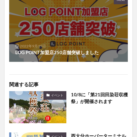
2022年9月15日
LOG POINT加盟店250店舗突破しました
関連する記事
10/8に「第21回田染荘収穫
イベント
祭」が開催されます
西大分ホーバーターミナル
イベント
で『別府湾周遊便 1st
ANNIVERSARY EVENT 』