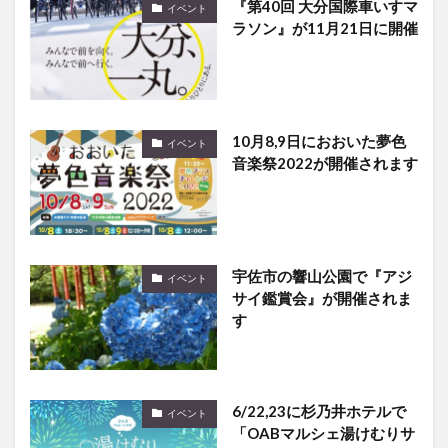
10月8,9日におおいた夢色
イベント
音楽祭2022が開催されます
宇佐市の響山公園で『アジ
イベント
サイ鑑賞会』が開催されま
す
6/22,23に杉乃井ホテルで
イベント
「OABマルシェ湯けむりサ
マー」が開催されます