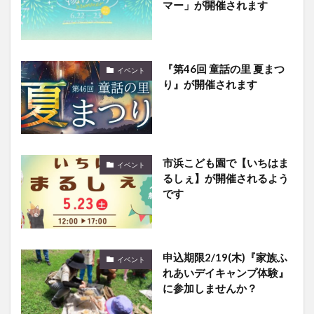
『第46回 童話の里 夏まつ
イベント
り』が開催されます
市浜こども園で【いちはま
イベント
るしぇ】が開催されるよう
です
申込期限2/19(木)『家族ふ
イベント
れあいデイキャンプ体験』
に参加しませんか？