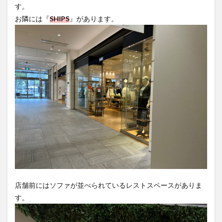
す。
大分駅近く
大神ファーム
大谷翔平選手
お隣には『
SHIPS
』があります。
姫島村
子ども教室
子ども服
子育て
宇佐市
居酒屋
屋台
平和市民公園能楽堂
庄内町カフェ
府内
投票
挾間町
新幹線
新店
日出
日出町
日田市
昆虫食
明豊
書店
期間限定
本
杵築市
津久見市
海開き
温泉
湧水
湯布院
滝
漢方
炭火焼き
焼き菓子
犬
玖珠郡
由布市
由布院
甲子園
石仏
磨崖仏
祝祭の広場
神社
祭り
秋
移転
竹田
竹田市
竹田市ディナー
紅葉
絵本
自動販売機
自転車
臼杵市
舞台
店舗前にはソファが並べられているレストスペースがありま
芋
花
花火
茶碗蒸し
蕎麦
虹
す。
衆議院選挙
複合公共施設
観光
観光スポット
話題
豊後大野
豊後大野市
豊後高田市