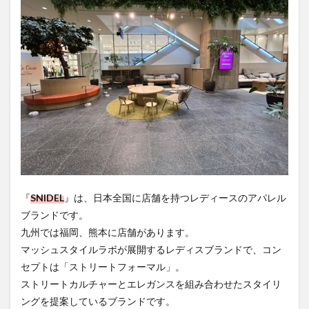
買い物
車
農業文化公園
道の駅
鉄道ジオラマ
閉店
閉院
開店
開店閉店
開店閉店まとめ
開院
韓国
韓国料理
音楽
飛行機
飲み物
高崎山
鰻
検索
『
SNIDEL
』は、日本全国に店舗を持つレディースのアパレル
ブランドです。
九州では福岡、熊本に店舗があります。
マッシュスタイルラボが展開するレディスブランドで、コン
セプトは「ストリートフォーマル」。
ストリートカルチャーとエレガンスを組み合わせたスタイリ
ングを提案しているブランドです。