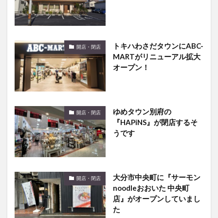
トキハわさだタウンにABC-
開店・閉店
MARTがリニューアル拡大
オープン！
ゆめタウン別府の
開店・閉店
『HAPiNS』が閉店するそ
うです
大分市中央町に『サーモン
開店・閉店
noodleおおいた 中央町
店』がオープンしていまし
た