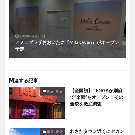
2023年4月25日
アミュプラザおおいたに『Mila Owen』がオープン
予定
関連する記事
【全国初】TENGAが別府
開店・閉店
で“楽園”をオープン！その
全貌を徹底調査
わさだタウン近くにセカン
開店・閉店