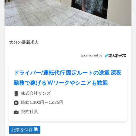
アイススケート
アウトドア
アサイーボウル
アフリカンサファリ
アミュプラザおおいた
アレンジレシピ
アートプラザ
イタリア料理
イベント
イルミネーション
インド料理
ウクライナ
オープン
カフェ
キャンプ
大分の最新求人
グルメ
コストコ
コスモス
コンビニ
Sponsored by
コース料理
コーヒー
サイゼリヤ
サウナ
ジェラート
ジゴロック
ジゴロック2025
ドライバー/運転代行 固定ルートの送迎 深夜
ジャマイカ料理
ジャークチキン
スイーツ
勤務で稼げる Wワークやシニアも歓迎
スタバ
セレクトショップ
ソフトクリーム
株式会社サンズ
チキンカレー
テイクアウト
テレビ
時給1,300円～1,625円
トキハ本店
ハロウィン
ハンバーガー
契約社員
ハンバーグ
ハーモニーランド
パスタ
パフェ
パン
パーク
パークプレイス大分
記事を保存
ビアガーデン
ビール
ピザ
フェス