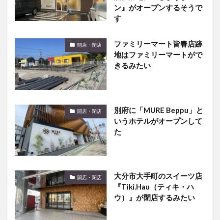
ン』がオープンするそうで
す
ファミリーマート皆春店跡
開店・閉店
地はファミリーマートがで
きるみたい
別府に「MURE Beppu」と
開店・閉店
いうホテルがオープンして
た
大分市大手町のスイーツ店
開店・閉店
『Tiki.Hau（ティキ・ハ
ウ）』が閉店するみたい