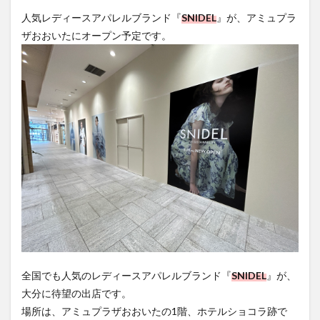
フルーツ
プレミアム商品券
プロレス
人気レディースアパレルブランド『
SNIDEL
』が、アミュプラ
ヘルシー
ペスカトーレ
ペット
ザおおいたにオープン予定です。
ホーバークラフト
ミヤマキリシマ
ラクテンチ
ラバーダック
ランチ
ラーメン
リニューアル
リンクスクエア
レトロ
レンタサイクル
中央町
中津市
中華料理
九重町
休業
佐伯市
佐伯市ランチ
佐賀関
体験レポ
保護猫
催事
公園
冬
初詣
別府
別府市
別府観光
古国府
古墳
古物
古着
台湾料理
和定食
和菓子
和食
国東市
地獄めぐり
城島高原パーク
壁画
夏祭り
外貨両替機
大分みなと祭り
大分グルメ
大分スイーツ
大分ランチ
全国でも人気のレディースアパレルブランド『
SNIDEL
』が、
大分三好ヴァイセアドラー
大分市
大分市美術館
大分に待望の出店です。
大分県
大分県立美術館
大分空港
大分駅
場所は、アミュプラザおおいたの1階、ホテルショコラ跡で