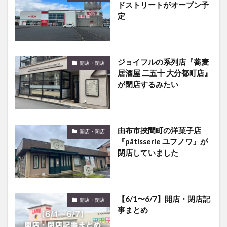
ドストリートがオープン予
定
ジョイフルの系列店『蕎⻨
開店・閉店
居酒屋 ⼆五⼗ 大分都町店』
が閉店するみたい
由布市挾間町の洋菓子店
開店・閉店
『pâtisserie ユフノワ』が
閉店していました
【6/1〜6/7】開店・閉店記
開店・閉店
事まとめ