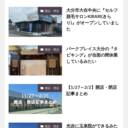
大分市大在中央に『セルフ
開店・閉店
脱毛サロンKIRARI(きら
り)』がオープンしていまし
た
パークプレイス大分の『タ
開店・閉店
ピキング』が当面の間休業
しているみたい
【1/27～2/2】開店・閉店
開店・閉店
記事まとめ
光吉に玉泉院ができるみた
開店・閉店