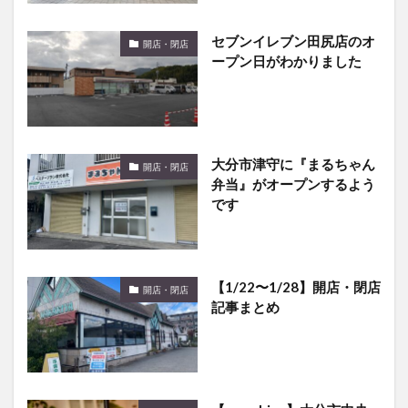
セブンイレブン田尻店のオ
開店・閉店
ープン日がわかりました
大分市津守に『まるちゃん
開店・閉店
弁当』がオープンするよう
です
【1/22〜1/28】開店・閉店
開店・閉店
記事まとめ
【musubina】大分市中央
グルメ