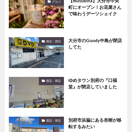
町にオープン！お花屋さん
で味わうデーツシェイク
大分市のGoody中島が閉店
開店・閉店
してた
ゆめタウン別府の『口福
開店・閉店
堂』が閉店していました
別府市浜脇にある杏樹が移
開店・閉店
転するみたい