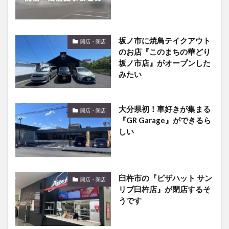
坂ノ市に焼鳥テイクアウト
開店・閉店
のお店『このまちの華どり
坂ノ市店』がオープンした
みたい
大分県初！車好きが集まる
開店・閉店
『GR Garage』ができるら
しい
臼杵市の『ピザハット サン
開店・閉店
リブ臼杵店』が閉店するそ
うです