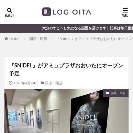
ランチ
開店
ディナー
花火
カテゴリー
大分のすこ〜し気になる話題を届けます │ 記事は毎日更新中
HOME
開店・閉店
『SNIDEL』がアミュプラザおおいたにオープン
タグ
chocozap
DE
GW
haiashin
haishi
『SNIDEL』がアミュプラザおおいたにオープン
haishin
haisin
haisnin
hasihin
hasishin
予定
hishin
hqaishin
JR
kaiten
line
OPA
Paypay
PR
TOKIPO
TOYOTA
2023年4月24日
開店・閉店
あじさい
いちご
うみたまご
おでかけ
開店・閉店
お土産
お弁当
かき氷
からあげ
くじゅう連山
ねとらぼ
ひまわり
ふるさと納税
まつり
まとめ
みかん
むし湯
わさだタウン
わったん