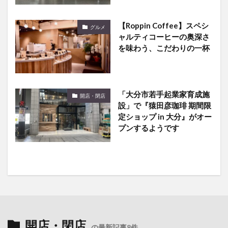
【Roppin Coffee】スペシ
グルメ
ャルティコーヒーの奥深さ
を味わう、こだわりの一杯
「大分市若手起業家育成施
開店・閉店
設」で『猿田彦珈琲 期間限
定ショップ in 大分』がオー
プンするようです
開店・閉店
の最新記事8件