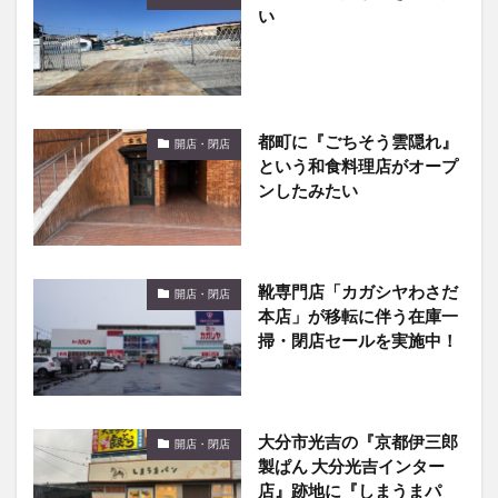
い
都町に『ごちそう雲隠れ』
開店・閉店
という和食料理店がオープ
ンしたみたい
靴専門店「カガシヤわさだ
開店・閉店
本店」が移転に伴う在庫一
掃・閉店セールを実施中！
大分市光吉の『京都伊三郎
開店・閉店
製ぱん 大分光吉インター
店』跡地に『しまうまパ