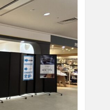
和菓子
和食
なと祭り
大分市美術館
大谷翔平選手
市民公園能楽堂
日田市
昆虫食
水
湯布院
子園
石仏
市ディナー
紅葉
し
蕎麦
虹
野市
豊後高田市
開店閉店
山
鰻