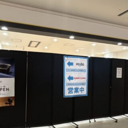
観光
古国府
古墳
古物
古着
台湾料理
和定食
めぐり
城島高原パーク
壁画
夏祭り
外貨両替機
大分み
大分スイーツ
大分ランチ
大分三好ヴァイセアドラー
大分市
県立美術館
大分空港
大分駅
大分駅近く
大神ファーム
も教室
子ども服
子育て
宇佐市
居酒屋
屋台
平和
府内
投票
挾間町
新幹線
新店
日出
日出町
期間限定
本
杵築市
津久見市
海開き
温泉
湧
炭火焼き
焼き菓子
犬
玖珠郡
由布市
由布院
甲
の広場
神社
祭り
秋
移転
竹田
竹田市
竹田
売機
自転車
臼杵市
舞台
芋
花
花火
茶碗蒸
複合公共施設
観光
観光スポット
話題
豊後大野
豊後大
農業文化公園
道の駅
鉄道ジオラマ
閉店
閉院
開店
開院
韓国
韓国料理
音楽
飛行機
飲み物
高崎
検索