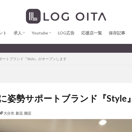
求人
LOG OITA求人のメリット
Youtube
LOG OITA YouTubeチャンネル
hin
hqaishin
JR
kaiten
line
OPA
Paypay
PR
じさい
いちご
うみたまご
おでかけ
お土産
お弁当
じゅう連山
ねとらぼ
ひまわり
ふるさと納税
まつり
ま
ント
だタウン
求人
わったん
Youtube
アイススケート
LOG広告
応援店一覧
アウトドア
保存記事
アサイーボウ
リ
アミュプラザおおいた
アレンジレシピ
アートプラザ
イタ
求人
LOG OITA求人のメリット
Youtube
LOG OITA YouTubeチャンネル
大分のすこ〜し気にな
ルミネーション
インド料理
ウクライナ
オープン
カフェ
ートブランド『Style』がオープンします
トコ
コスモス
コンビニ
コース料理
コーヒー
サイゼリ
ジゴロック
ジゴロック2025
ジャマイカ料理
ジャークチキン
クトショップ
ソフトクリーム
チキンカレー
テイクアウト
テ
ハロウィン
ハンバーガー
ハンバーグ
ハーモニーランド
パス
パークプレイス大分
ビアガーデン
ビール
ピザ
フェス
姿勢サポートブランド『Styl
プロレス
ヘルシー
ペスカトーレ
ペット
ホーバークラ
ラクテンチ
ラバーダック
ランチ
ラーメン
リニューアル
大分市
,
新店
,
開店
レトロ
レンタサイクル
中央町
中津市
中華料理
九
市ランチ
佐賀関
体験レポ
保護猫
催事
公園
冬