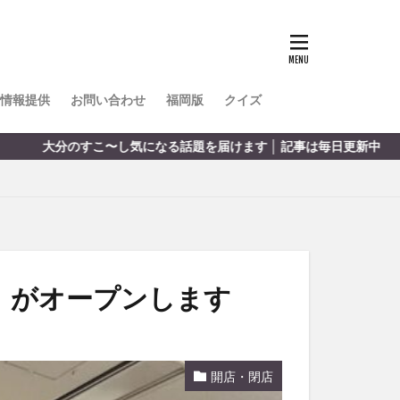
TOKIPO
かき氷
とめ
みかん
ル
情報提供
お問い合わせ
福岡版
クイズ
リア料理
る話題を届けます │ 記事は毎日更新中
キャンプ
ヤ
サウナ
スイーツ
レビ
タ
パフェ
フルーツ
e』がオープンします
フト
重町
休業
開店・閉店
初詣
別府