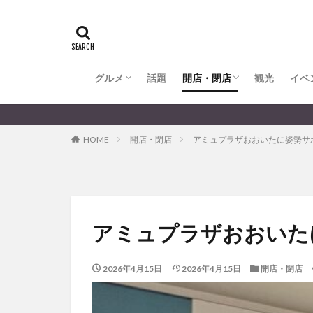
全てのグルメ
大分市ランチ
大分市ディナー
大分カフェ
大分スイーツ
別府市ランチ
別府カフェ
別府ディナー
竹田ランチ
日出町ランチ
開店・閉店
大分の開店・閉店まとめ
hasishin
his
TOYOTA
あ
からあげ
く
グルメ
話題
開店・閉店
むし湯
観光
イベ
わさ
アフリカンサファ
全てのグルメ
大分市ランチ
大分市ディナー
大分カフェ
大分スイーツ
別府市ランチ
別府カフェ
別府ディナー
竹田ランチ
日出町ランチ
開店・閉店
大分の開店・閉店まとめ
イベント
イ
HOME
開店・閉店
アミュプラザおおいたに姿勢サポ
グルメ
コス
ジェラート
スタバ
セレ
トキハ本店
パン
パーク
アミュプラザおおいたに
プレミアム商品券
ミヤマキリシマ
2026年4月15日
2026年4月15日
開店・閉店
リンクスクエア
佐伯市
佐伯