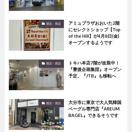
アミュプラザおおいた2階
開店・閉店
にセレクトショップ【Top
of the Hill】が4月8日(金)
オープンするようです
トキハ本店7階が改装中！
開店・閉店
『豊後企画集団』オープン
予定、『JTB』も移転へ
大分市に東京で大人気韓国
開店・閉店
ベーグル専門店『AREUM
BAGEL』できるそうです
大分市賀来のパン屋『フロ
開店・閉店