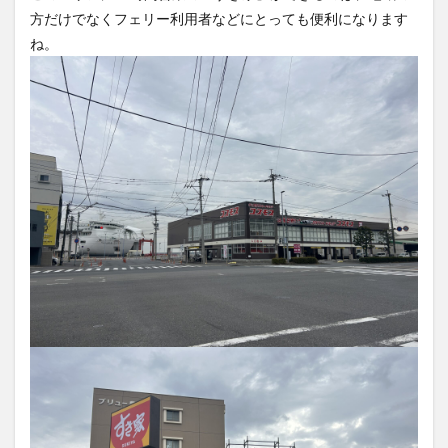
買い物
車
農業文化公園
道の駅
鉄道ジオラマ
閉店
閉院
開店
開店閉店
開店閉店まとめ
開院
韓国
韓国料理
音楽
飛行機
飲み物
高崎山
鰻
検索