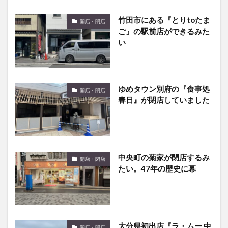
ご』の駅前店ができるみた
い
ゆめタウン別府の『食事処
開店・閉店
春日』が閉店していました
中央町の菊家が閉店するみ
開店・閉店
たい。47年の歴史に幕
大分県初出店『ラ・ムー 中
開店・閉店
津店』が5月にオープン予
定です