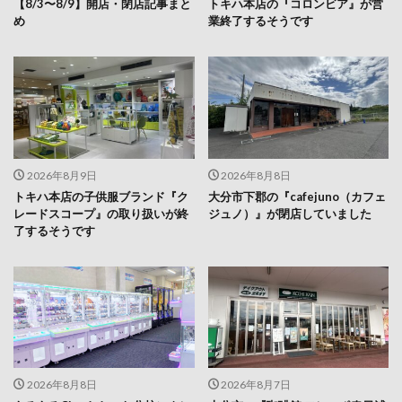
2026年8月9日
2026年8月8日
トキハ本店の子供服ブランド『ク
大分市下郡の『cafejuno（カフェ
レードスコープ』の取り扱いが終
ジュノ）』が閉店していました
了するそうです
2026年8月8日
2026年8月7日
あるあるCity おおいた分校にクレ
大分市の『珈琲館 フレスポ春日浦
ーンゲーム専門店
店』が閉店するそうです
『ARU★LABO』がオープンしま