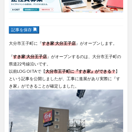
フルーツ
プレミアム商品券
プロレス
ヘルシー
ペスカトーレ
ペット
記事を保存
ホーバークラフト
ミヤマキリシマ
ラクテンチ
大分市王子町に『
すき家 大分王子店
』がオープンします。
ラバーダック
ランチ
ラーメン
リニューアル
リンクスクエア
レトロ
レンタサイクル
『
すき家 大分王子店
』がオープンするのは、大分市王子町の
中央町
中津市
中華料理
九重町
休業
県道22号線沿いです。
佐伯市
佐伯市ランチ
佐賀関
体験レポ
以前LOG OITAで【
大分市王子町に『すき家』ができる？
】
という記事を公開しましたが、工事に進展があり実際に『す
保護猫
催事
公園
冬
初詣
別府
き家』ができることが確定しました。
別府市
別府観光
古国府
古墳
古物
古着
台湾料理
和定食
和菓子
和食
国東市
地獄めぐり
城島高原パーク
壁画
夏祭り
外貨両替機
大分みなと祭り
大分グルメ
大分スイーツ
大分ランチ
大分三好ヴァイセアドラー
大分市
大分市美術館
大分県
大分県立美術館
大分空港
大分駅