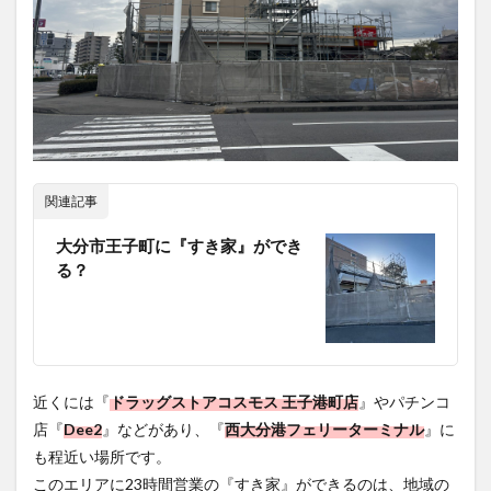
大分駅近く
大神ファーム
大谷翔平選手
姫島村
子ども教室
子ども服
子育て
宇佐市
居酒屋
屋台
平和市民公園能楽堂
庄内町カフェ
府内
投票
挾間町
新幹線
新店
日出
日出町
日田市
昆虫食
関連記事
明豊
書店
期間限定
本
杵築市
大分市王子町に『すき家』ができ
津久見市
海開き
温泉
湧水
湯布院
る？
滝
漢方
炭火焼き
焼き菓子
犬
玖珠郡
由布市
由布院
甲子園
石仏
磨崖仏
祝祭の広場
神社
祭り
秋
移転
竹田
竹田市
竹田市ディナー
紅葉
近くには『
ドラッグストアコスモス 王子港町店
』やパチンコ
絵本
自動販売機
自転車
臼杵市
舞台
店『
Dee2
』などがあり、『
西大分港フェリーターミナル
』に
も程近い場所です。
芋
花
花火
茶碗蒸し
蕎麦
虹
このエリアに23時間営業の『すき家』ができるのは、地域の
衆議院選挙
複合公共施設
観光
観光スポット
方だけでなくフェリー利用者などにとっても便利になります
話題
豊後大野
豊後大野市
豊後高田市
ね。