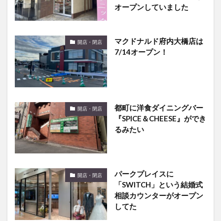
マクドナルド府内大橋店は
開店・閉店
7/14オープン！
都町に洋食ダイニングバー
開店・閉店
『SPICE＆CHEESE』ができ
るみたい
パークプレイスに
開店・閉店
「SWITCH」という結婚式
相談カウンターがオープン
してた
竹田市にある『とりtoたま
開店・閉店