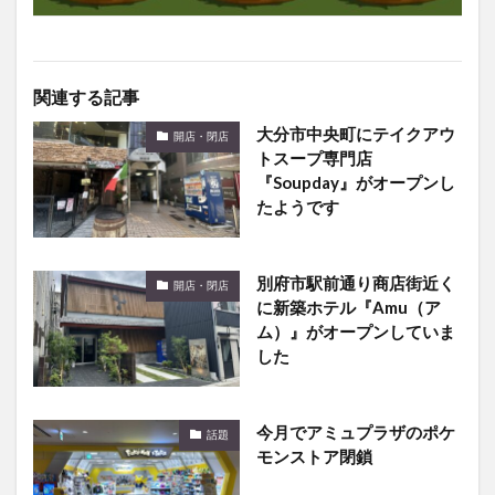
関連する記事
大分市中央町にテイクアウ
開店・閉店
トスープ専門店
『Soupday』がオープンし
たようです
別府市駅前通り商店街近く
開店・閉店
に新築ホテル『Amu（ア
ム）』がオープンしていま
した
今月でアミュプラザのポケ
話題
モンストア閉鎖