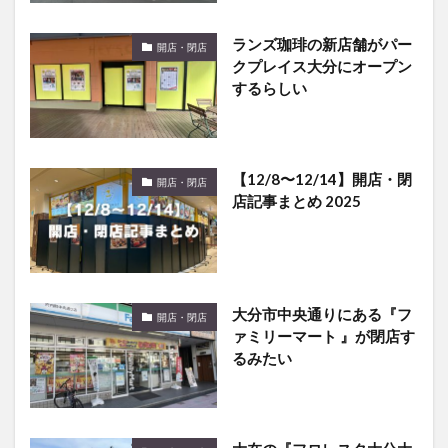
クプレイス大分にオープン
するらしい
【12/8〜12/14】開店・閉
開店・閉店
店記事まとめ 2025
大分市中央通りにある『フ
開店・閉店
ァミリーマート 』が閉店す
るみたい
大在の『フロレスタ大分大
開店・閉店
在店』が閉店するらしい