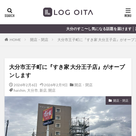
ランチ
開店
ディナー
花火
カテゴリー
大分のすこ〜し気になる話題を届けます │ 記事は毎日更新中
HOME
開店・閉店
大分市王子町に『すき家 大分王子店』がオープ
タグ
chocozap
DE
GW
haiashin
haishi
大分市王子町に『すき家 大分王子店』がオープ
haishin
haisin
haisnin
hasihin
hasishin
ンします
hishin
hqaishin
JR
kaiten
line
OPA
Paypay
PR
TOKIPO
TOYOTA
2026年2月6日
2026年2月9日
開店・閉店
haishin
,
大分市
,
新店
,
開店
あじさい
いちご
うみたまご
おでかけ
開店・閉店
お土産
お弁当
かき氷
からあげ
くじゅう連山
ねとらぼ
ひまわり
ふるさと納税
まつり
まとめ
みかん
むし湯
わさだタウン
わったん