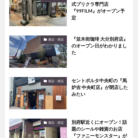
定
『並木街珈琲 大分別府店』
開店・閉店
のオープン日がわかりまし
た
セントポルタ中央町の『馬
開店・閉店
炉吉 中央町店』が閉店した
みたい
別府駅近くにオープン！話
開店・閉店
題のシールや雑貨のお店
『ファニーモンスター』が
オープンしていました