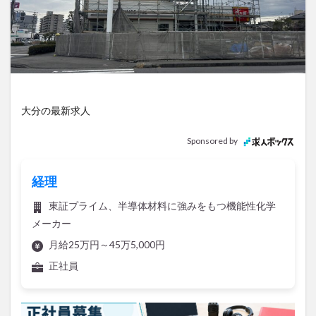
アイススケート
アウトドア
アサイーボウル
アフリカンサファリ
アミュプラザおおいた
アレンジレシピ
アートプラザ
イタリア料理
イベント
イルミネーション
インド料理
ウクライナ
オープン
カフェ
キャンプ
大分の最新求人
グルメ
コストコ
コスモス
コンビニ
コース料理
コーヒー
サイゼリヤ
サウナ
Sponsored by
ジェラート
ジゴロック
ジゴロック2025
ジャマイカ料理
ジャークチキン
スイーツ
経理
スタバ
セレクトショップ
ソフトクリーム
東証プライム、半導体材料に強みをもつ機能性化学
チキンカレー
テイクアウト
テレビ
メーカー
トキハ本店
ハロウィン
ハンバーガー
月給25万円～45万5,000円
ハンバーグ
ハーモニーランド
パスタ
パフェ
正社員
パン
パーク
パークプレイス大分
ビアガーデン
ビール
ピザ
フェス