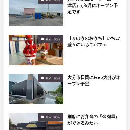
【まほうのおうち】いちご
開店・閉店
盛々のいちごパフェ
大分市日岡にJeep大分がオ
開店・閉店
ープン予定
別府にお弁当の『金肉屋』
開店・閉店
ができるみたい