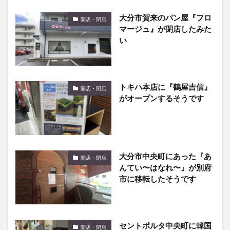
マージュ』が閉店したみた
い
トキハ本店に『鶴屋吉信』
開店・閉店
がオープンするそうです
大分市中央町にあった『あ
開店・閉店
んてい〜はなれ〜』が別府
市に移転したそうです
セントポルタ中央町に韓国
開店・閉店
式プリクラ専門店
『99FILM』がオープン予