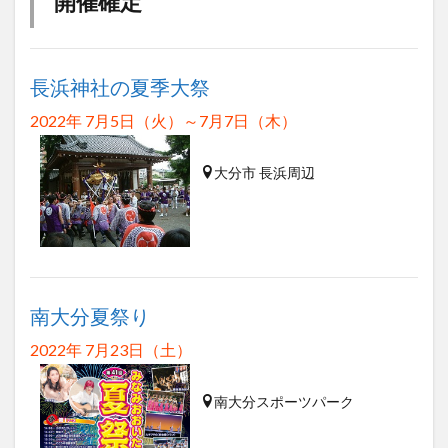
開催確定
大分駅近く
大神ファーム
大谷翔平選手
姫島村
子ども教室
子ども服
子育て
宇佐市
居酒屋
屋台
平和市民公園能楽堂
長浜神社の夏季大祭
庄内町カフェ
府内
投票
挾間町
新幹線
2022年 7月5日（火）～7月7日（木）
新店
日出
日出町
日田市
昆虫食
明豊
書店
期間限定
本
杵築市
大分市 長浜周辺
津久見市
海開き
温泉
湧水
湯布院
滝
漢方
炭火焼き
焼き菓子
犬
玖珠郡
由布市
由布院
甲子園
石仏
磨崖仏
祝祭の広場
神社
祭り
秋
南大分夏祭り
移転
竹田
竹田市
竹田市ディナー
紅葉
絵本
自動販売機
自転車
臼杵市
舞台
2022年 7月23日（土）
芋
花
花火
茶碗蒸し
蕎麦
虹
南大分スポーツパーク
衆議院選挙
複合公共施設
観光
観光スポット
話題
豊後大野
豊後大野市
豊後高田市