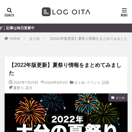
ランチ
開店
ディナー
花火
カテゴリー
中
HOME
まとめ
【2022年版更新】夏祭り情報をまとめてみました
タグ
chocozap
DE
GW
haiashin
haishi
【2022年版更新】夏祭り情報をまとめてみまし
haishin
haisin
haisnin
hasihin
hasishin
た
hishin
hqaishin
JR
kaiten
line
OPA
Paypay
PR
TOKIPO
TOYOTA
2022年7月25日
2022年8月3日
まとめ
,
イベント
,
話題
夏祭り
,
花火
あじさい
いちご
うみたまご
おでかけ
まとめ
お土産
お弁当
かき氷
からあげ
くじゅう連山
ねとらぼ
ひまわり
ふるさと納税
まつり
まとめ
みかん
むし湯
わさだタウン
わったん