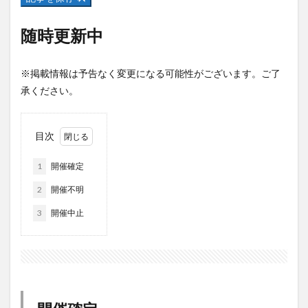
フルーツ
プレミアム商品券
プロレス
ヘルシー
ペスカトーレ
ペット
随時更新中
ホーバークラフト
ミヤマキリシマ
ラクテンチ
ラバーダック
ランチ
ラーメン
リニューアル
※掲載情報は予告なく変更になる可能性がございます。ご了
承ください。
リンクスクエア
レトロ
レンタサイクル
中央町
中津市
中華料理
九重町
休業
佐伯市
佐伯市ランチ
佐賀関
体験レポ
目次
保護猫
催事
公園
冬
初詣
別府
1
開催確定
別府市
別府観光
古国府
古墳
古物
2
開催不明
古着
台湾料理
和定食
和菓子
和食
3
開催中止
国東市
地獄めぐり
城島高原パーク
壁画
夏祭り
外貨両替機
大分みなと祭り
大分グルメ
大分スイーツ
大分ランチ
大分三好ヴァイセアドラー
大分市
大分市美術館
大分県
大分県立美術館
大分空港
大分駅