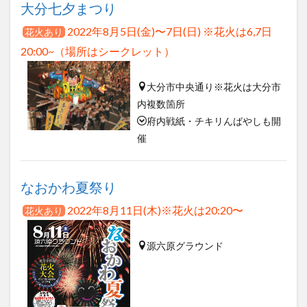
大分七夕まつり
2022年8月5日(金)〜7日(日) ※花火は6,7日
花火あり
20:00~（場所はシークレット）
大分市中央通り※花火は大分市
内複数箇所
府内戦紙・チキリんばやしも開
催
なおかわ夏祭り
2022年8月11日(木)※花火は20:20〜
花火あり
源六原グラウンド