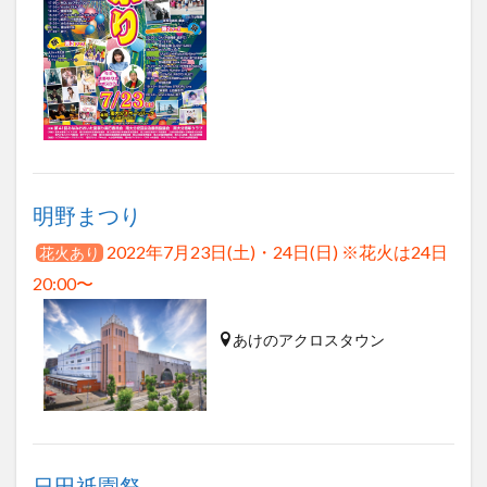
買い物
車
農業文化公園
道の駅
鉄道ジオラマ
閉店
閉院
開店
開店閉店
開店閉店まとめ
開院
韓国
韓国料理
音楽
飛行機
飲み物
高崎山
鰻
検索
明野まつり
2022年7月23日(土)・24日(日) ※花火は24日
花火あり
20:00〜
あけのアクロスタウン
日田祇園祭