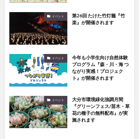
第26回 たけた竹灯籠『竹
イベント
楽』が開催されます
今年も小学生向け自然体験
イベント
プログラム『森・川・海 つ
ながり実感！プロジェク
ト』が開催されます
大分市環境緑化強調月間
イベント
『グリーンフェス/苗木・草
花の種子の無料配布』が実
施されます