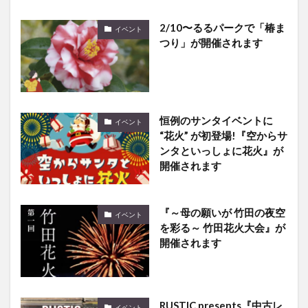
2/10〜るるパークで「椿ま
イベント
つり」が開催されます
恒例のサンタイベントに
イベント
“花火” が初登場!『空からサ
ンタといっしょに花火』が
開催されます
『～母の願いが 竹田の夜空
イベント
を彩る～ 竹田花火大会』が
開催されます
RUSTIC presents『中古レ
イベント