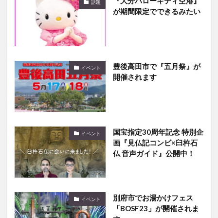
『大分ハローキティ空港』
話題
が期間限定でできるみたい
豊後高田市で『五月祭』が
イベント
開催されます
国宝指定30周年記念 特別企
イベント
画『見仏記コンビ×臼杵石
仏 音声ガイド』公開中！
別府市でお湯かけフェス
イベント
「BOSF23」が開催されま