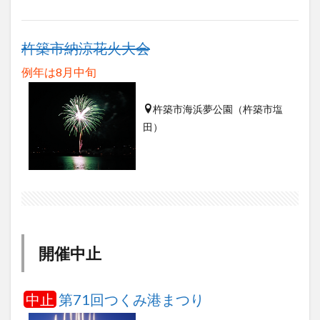
杵築市納涼花火大会
例年は8月中旬
杵築市海浜夢公園（杵築市塩
田）
開催中止
中止
第71回つくみ港まつり