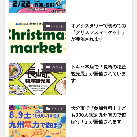
オアシスタワーで初めての
イベント
『クリスマスマーケット』
が開催されます
トキハ本店で「長崎の物産
イベント
観光展」が開催されていま
す
大分市で『参加無料！子ど
イベント
も300人限定 九州電力で遊
ぼう！』が開催されます