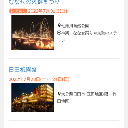
ななせの火群まつり
2022年7月31日(日)
花火あり
七瀬川自然公園
神楽、ななせ踊りや太鼓のステ
ージ
日田祇園祭
2022年7月23日(土)・24日(日)
大分県日田市 豆田地区/隈・竹
田地区