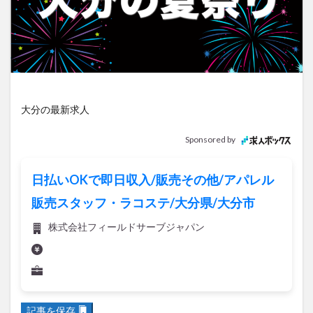
アイススケート
アウトドア
アサイーボウル
アフリカンサファリ
アミュプラザおおいた
アレンジレシピ
アートプラザ
イタリア料理
イベント
イルミネーション
インド料理
ウクライナ
オープン
カフェ
キャンプ
大分の最新求人
グルメ
コストコ
コスモス
コンビニ
コース料理
コーヒー
サイゼリヤ
サウナ
Sponsored by
ジェラート
ジゴロック
ジゴロック2025
ジャマイカ料理
ジャークチキン
スイーツ
日払いOKで即日収入/販売その他/アパレル
スタバ
セレクトショップ
ソフトクリーム
販売スタッフ・ラコステ/大分県/大分市
チキンカレー
テイクアウト
テレビ
株式会社フィールドサーブジャパン
トキハ本店
ハロウィン
ハンバーガー
ハンバーグ
ハーモニーランド
パスタ
パフェ
パン
パーク
パークプレイス大分
ビアガーデン
ビール
ピザ
フェス
記事を保存