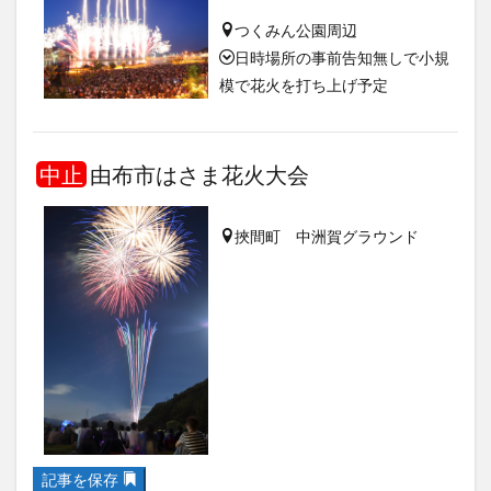
つくみん公園周辺
日時場所の事前告知無しで小規
模で花火を打ち上げ予定
中止
由布市はさま花火大会
挾間町 中洲賀グラウンド
記事を保存