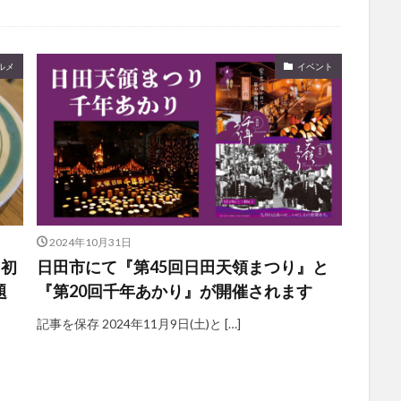
観光
古国府
古墳
古物
古着
台湾料理
和定食
めぐり
城島高原パーク
壁画
夏祭り
外貨両替機
大分み
ルメ
イベント
大分スイーツ
大分ランチ
大分三好ヴァイセアドラー
大分市
県立美術館
大分空港
大分駅
大分駅近く
大神ファーム
も教室
子ども服
子育て
宇佐市
居酒屋
屋台
平和
府内
投票
挾間町
新幹線
新店
日出
日出町
期間限定
本
杵築市
津久見市
海開き
温泉
湧
炭火焼き
焼き菓子
犬
玖珠郡
由布市
由布院
甲
の広場
神社
祭り
秋
移転
竹田
竹田市
竹田
2024年10月31日
売機
自転車
臼杵市
舞台
芋
花
花火
茶碗蒸
州初
日田市にて『第45回日田天領まつり』と
題
『第20回千年あかり』が開催されます
複合公共施設
観光
観光スポット
話題
豊後大野
豊後大
農業文化公園
道の駅
鉄道ジオラマ
閉店
閉院
開店
記事を保存 2024年11月9日(土)と […]
開院
韓国
韓国料理
音楽
飛行機
飲み物
高崎
検索