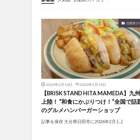
別府市
別府
未分類
国東市
地獄
日田市グ
大分グルメ
大分県
大分
姫島村
子ど
庄内町カフェ
明豊
書店
滝
漢方
磨崖仏
祝祭
2026年2月14日
2026年2月14日
絵本
自動販
【BRISK STAND HITA MAMEDA】九
上陸！ “和食にかぶりつけ！”全国で話
衆議院選挙
のグルメハンバーガーショップ
買い物
車
開店閉店まとめ
記事を保存 大分県日田市に2026年2月 […]