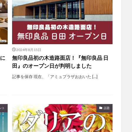
2024年8月15日
りに
無印良品初の木造路面店！『無印良品 日
田』のオープン日が判明しました
記事を保存 現在、「アミュプラザおおいた […]
ント
話題