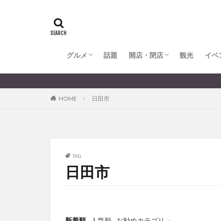
全てのグルメ
大分市ランチ
大分市ディナー
大分カフェ
大分スイーツ
別府市ランチ
別府カフェ
別府ディナー
竹田ランチ
日出町ランチ
開店・閉店
大分の開店・閉店まとめ
hasishin
his
TOYOTA
あ
からあげ
く
グルメ
話題
開店・閉店
むし湯
観光
イベ
わさ
アフリカンサファ
全てのグルメ
大分市ランチ
大分市ディナー
大分カフェ
大分スイーツ
別府市ランチ
別府カフェ
別府ディナー
竹田ランチ
日出町ランチ
開店・閉店
大分の開店・閉店まとめ
イベント
イ
HOME
日田市
グルメ
コス
ジェラート
スタバ
セレ
トキハ本店
TAG
パン
パーク
日田市
プレミアム商品券
ミヤマキリシマ
リンクスクエア
佐伯市
佐伯
新着順
人気順
お勧めカテゴリ