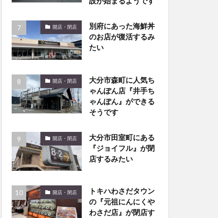
設が始まるようです
別府にあった海鮮丼
開店・閉店
のお店が復活するみ
たい
大分市森町に人気ち
開店・閉店
ゃんぽん店『井手ち
ゃんぽん』ができる
そうです
大分市田室町にある
開店・閉店
『ジョイフル』が閉
店するみたい
トキハわさだタウン
開店・閉店
の『元祖にんにくや
わさだ店』が閉店す