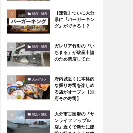
【速報】ついに大分
開店・閉店
県に『バーガーキン
グ』ができる！？
ガレリア竹町の『い
開店・閉店
ちまる』が破産申請
のため閉店してた
府内城近くに本格的
大分グルメ
な握り寿司を楽しめ
る店がオープン【別
府その寿司】
大分市古国府の『サ
開店・閉店
ンライフ アップル
店』近くで新たに建