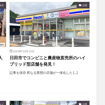
観光
話題
2024年10月11日
人
日田市でコンビニと農産物直売所のハイ
ブリッド型店舗を発見！
記事を保存 異なる業態の店舗が一体化した […]
ルメ
話題