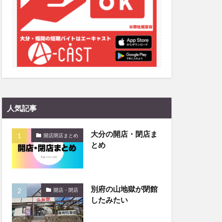
和菓子
和食
なと祭り
大分市美術館
大谷翔平選手
市民公園能楽堂
日田市
昆虫食
水
湯布院
人気記事
子園
石仏
市ディナー
紅葉
大分の開店・閉店ま
開店閉店まとめ
とめ
し
蕎麦
虹
野市
豊後高田市
開店閉店
別府の山地獄が閉館
山
鰻
開店・閉店
したみたい