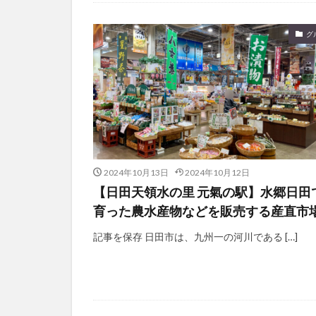
グ
2024年10月13日
2024年10月12日
【日田天領水の里 元氣の駅】水郷日田
育った農水産物などを販売する産直市
記事を保存 日田市は、九州一の河川である […]