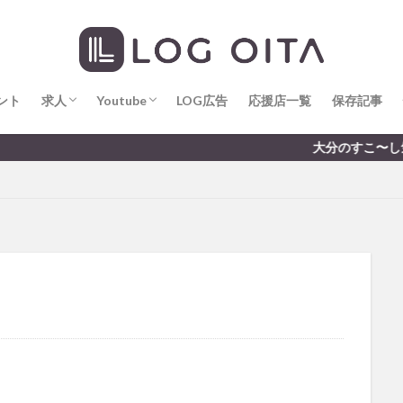
求人
LOG OITA求人のメリット
Youtube
LOG OITA YouTubeチャンネル
hin
hqaishin
JR
kaiten
line
OPA
Paypay
PR
じさい
いちご
うみたまご
おでかけ
お土産
お弁当
じゅう連山
ねとらぼ
ひまわり
ふるさと納税
まつり
ま
ント
だタウン
求人
わったん
Youtube
アイススケート
LOG広告
応援店一覧
アウトドア
保存記事
アサイーボウ
リ
アミュプラザおおいた
アレンジレシピ
アートプラザ
イタ
求人
LOG OITA求人のメリット
Youtube
LOG OITA YouTubeチャンネル
大分のすこ〜し気になる話題を届けま
ルミネーション
インド料理
ウクライナ
オープン
カフェ
トコ
コスモス
コンビニ
コース料理
コーヒー
サイゼリ
ジゴロック
ジゴロック2025
ジャマイカ料理
ジャークチキン
クトショップ
ソフトクリーム
チキンカレー
テイクアウト
テ
ハロウィン
ハンバーガー
ハンバーグ
ハーモニーランド
パス
パークプレイス大分
ビアガーデン
ビール
ピザ
フェス
プロレス
ヘルシー
ペスカトーレ
ペット
ホーバークラ
ラクテンチ
ラバーダック
ランチ
ラーメン
リニューアル
レトロ
レンタサイクル
中央町
中津市
中華料理
九
市ランチ
佐賀関
体験レポ
保護猫
催事
公園
冬