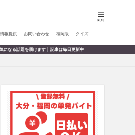
TOKIPO
かき氷
とめ
みかん
ル
情報提供
お問い合わせ
福岡版
クイズ
リア料理
す │ 記事は毎日更新中
キャンプ
ヤ
サウナ
スイーツ
レビ
タ
パフェ
フルーツ
フト
重町
休業
初詣
別府