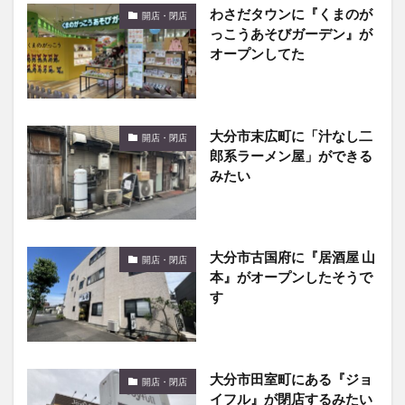
わさだタウンに『くまのが
開店・閉店
っこうあそびガーデン』が
オープンしてた
大分市末広町に「汁なし二
開店・閉店
郎系ラーメン屋」ができる
みたい
大分市古国府に『居酒屋 山
開店・閉店
本』がオープンしたそうで
す
大分市田室町にある『ジョ
開店・閉店
イフル』が閉店するみたい