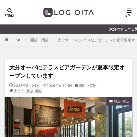
ランチ
開店
ディナー
花火
カテゴリー
大分のすこ〜し気になる話題を届けます
HOME
開店・閉店
大分オーパにテラスビアガーデンが夏季限定オ
タグ
chocozap
DE
GW
haiashin
haishi
大分オーパにテラスビアガーデンが夏季限定オ
haishin
haisin
haisnin
hasihin
hasishin
ープンしています
hishin
hqaishin
JR
kaiten
line
OPA
Paypay
PR
TOKIPO
TOYOTA
2026年6月24日
2026年6月24日
開店・閉店
大分市
,
新店
,
開店
あじさい
いちご
うみたまご
おでかけ
開店・閉店
お土産
お弁当
かき氷
からあげ
くじゅう連山
ねとらぼ
ひまわり
ふるさと納税
まつり
まとめ
みかん
むし湯
わさだタウン
わったん