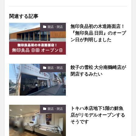
関連する記事
無印良品初の木造路面店！
開店・閉店
『無印良品 日田』のオープ
ン日が判明しました
餃子の雪松 大分南鶴崎店が
開店・閉店
閉店するみたい
トキハ本店地下1階の鮮魚
開店・閉店
店がリモデルオープンする
そうです