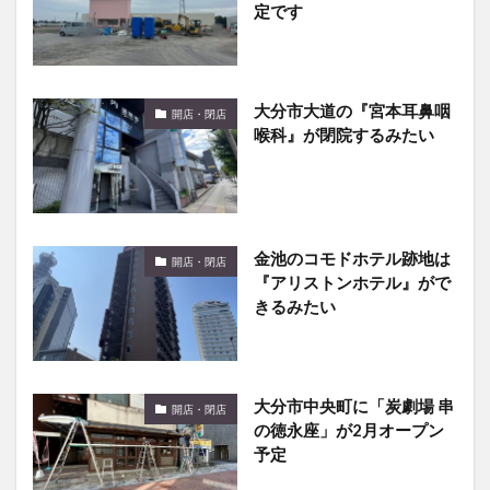
定です
大分市大道の『宮本耳鼻咽
開店・閉店
喉科』が閉院するみたい
金池のコモドホテル跡地は
開店・閉店
『アリストンホテル』がで
きるみたい
大分市中央町に「炭劇場 串
開店・閉店
の徳永座」が2月オープン
予定