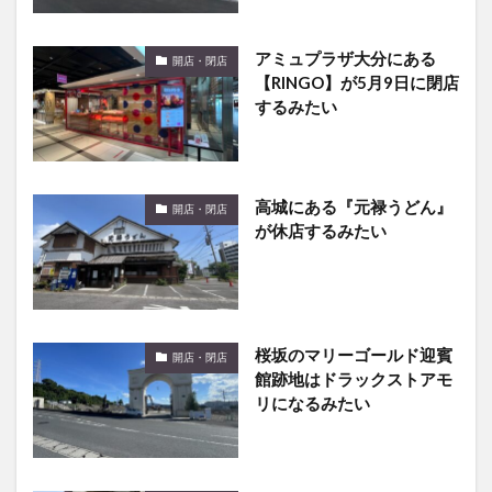
アミュプラザ大分にある
開店・閉店
【RINGO】が5月9日に閉店
するみたい
高城にある『元禄うどん』
開店・閉店
が休店するみたい
桜坂のマリーゴールド迎賓
開店・閉店
館跡地はドラックストアモ
リになるみたい