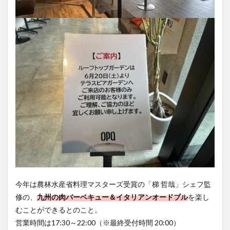
大分駅近く
大神ファーム
大谷翔平選手
姫島村
子ども教室
子ども服
子育て
宇佐市
居酒屋
屋台
平和市民公園能楽堂
庄内町カフェ
府内
投票
挾間町
新幹線
新店
日出
日出町
日田市
昆虫食
明豊
書店
期間限定
本
杵築市
津久見市
海開き
温泉
湧水
湯布院
滝
漢方
炭火焼き
焼き菓子
犬
玖珠郡
由布市
由布院
甲子園
石仏
磨崖仏
祝祭の広場
神社
祭り
秋
移転
竹田
竹田市
竹田市ディナー
紅葉
絵本
自動販売機
自転車
臼杵市
舞台
今年は農林水産省料理マスターズ受賞の「梯 哲哉」シェフ監
芋
花
花火
茶碗蒸し
蕎麦
虹
修の、
九州の肉バーベキュー＆イタリアンオードブル
を楽し
衆議院選挙
複合公共施設
観光
観光スポット
むことができるとのこと。
営業時間は17:30～22:00（※最終受付時間 20:00）
話題
豊後大野
豊後大野市
豊後高田市