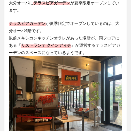
大分オーパに
テラスビアガーデン
が夏季限定オープンしてい
フルーツ
プレミアム商品券
プロレス
ます。
ヘルシー
ペスカトーレ
ペット
ホーバークラフト
ミヤマキリシマ
ラクテンチ
テラスビアガーデン
が夏季限定でオープンしているのは、大
ラバーダック
ランチ
ラーメン
リニューアル
分オーパ4階です。
以前メキシカンキッチンオラレがあった場所が、同フロアに
リンクスクエア
レトロ
レンタサイクル
ある『
リストランテ クインディチ
』が運営するテラスビアガ
中央町
中津市
中華料理
九重町
休業
ーデンのスペースになっているようです。
佐伯市
佐伯市ランチ
佐賀関
体験レポ
保護猫
催事
公園
冬
初詣
別府
別府市
別府観光
古国府
古墳
古物
古着
台湾料理
和定食
和菓子
和食
国東市
地獄めぐり
城島高原パーク
壁画
夏祭り
外貨両替機
大分みなと祭り
大分グルメ
大分スイーツ
大分ランチ
大分三好ヴァイセアドラー
大分市
大分市美術館
大分県
大分県立美術館
大分空港
大分駅