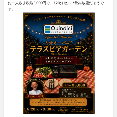
お一人さま税込5,000円で、120分セルフ飲み放題だそうで
買い物
車
農業文化公園
道の駅
す。
鉄道ジオラマ
閉店
閉院
開店
開店閉店
開店閉店まとめ
開院
韓国
韓国料理
音楽
飛行機
飲み物
高崎山
鰻
検索