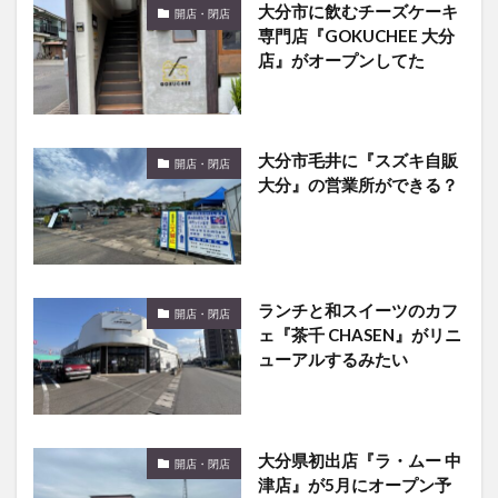
大分市に飲むチーズケーキ
開店・閉店
専門店『GOKUCHEE 大分
店』がオープンしてた
大分市毛井に『スズキ自販
開店・閉店
大分』の営業所ができる？
ランチと和スイーツのカフ
開店・閉店
ェ『茶千 CHASEN』がリニ
ューアルするみたい
大分県初出店『ラ・ムー 中
開店・閉店
津店』が5月にオープン予