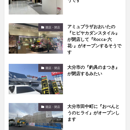
うです
アミュプラザおおいたの
開店・閉店
『ヒビヤカダンスタイル』
が閉店して『Rocca-六
花-』がオープンするそうで
す
大分市の『釣具のまつき』
開店・閉店
が閉店するみたい
大分市田中町に『おべんと
開店・閉店
うのヒライ』がオープンし
ます