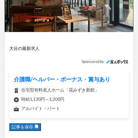
アイススケート
アウトドア
アサイーボウル
アフリカンサファリ
アミュプラザおおいた
アレンジレシピ
アートプラザ
イタリア料理
イベント
イルミネーション
インド料理
ウクライナ
オープン
カフェ
キャンプ
大分の最新求人
グルメ
コストコ
コスモス
コンビニ
コース料理
コーヒー
サイゼリヤ
サウナ
Sponsored by
ジェラート
ジゴロック
ジゴロック2025
ジャマイカ料理
ジャークチキン
スイーツ
介護職/ヘルパー・ボーナス・賞与あり
スタバ
セレクトショップ
ソフトクリーム
住宅型有料老人ホーム「花みずき新館」
チキンカレー
テイクアウト
テレビ
時給1,130円～1,200円
トキハ本店
ハロウィン
ハンバーガー
アルバイト・パート
ハンバーグ
ハーモニーランド
パスタ
パフェ
パン
パーク
パークプレイス大分
記事を保存
ビアガーデン
ビール
ピザ
フェス