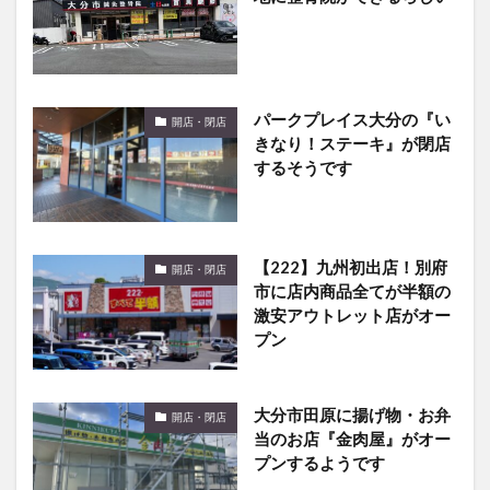
パークプレイス大分の『い
開店・閉店
きなり！ステーキ』が閉店
するそうです
【222】九州初出店！別府
開店・閉店
市に店内商品全てが半額の
激安アウトレット店がオー
プン
大分市田原に揚げ物・お弁
開店・閉店
当のお店『金肉屋』がオー
プンするようです