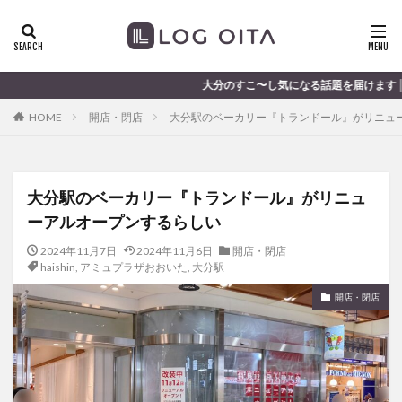
ランチ
開店
ディナー
花火
カテゴリー
大分のすこ〜し気になる話題を届けます │ 記事は毎日更新中
HOME
開店・閉店
大分駅のベーカリー『トランドール』がリニュ
タグ
chocozap
DE
GW
haiashin
haishi
大分駅のベーカリー『トランドール』がリニュ
haishin
haisin
haisnin
hasihin
hasishin
ーアルオープンするらしい
hishin
hqaishin
JR
kaiten
line
OPA
Paypay
PR
TOKIPO
TOYOTA
2024年11月7日
2024年11月6日
開店・閉店
haishin
,
アミュプラザおおいた
,
大分駅
あじさい
いちご
うみたまご
おでかけ
開店・閉店
お土産
お弁当
かき氷
からあげ
くじゅう連山
ねとらぼ
ひまわり
ふるさと納税
まつり
まとめ
みかん
むし湯
わさだタウン
わったん