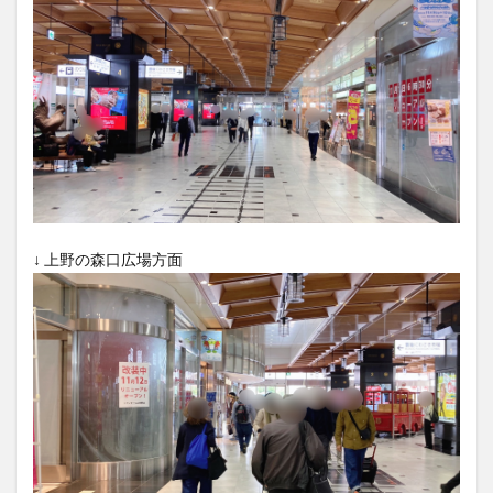
大分駅近く
大神ファーム
大谷翔平選手
姫島村
子ども教室
子ども服
子育て
宇佐市
居酒屋
屋台
平和市民公園能楽堂
庄内町カフェ
府内
投票
挾間町
新幹線
新店
日出
日出町
日田市
昆虫食
明豊
書店
期間限定
本
杵築市
津久見市
海開き
温泉
湧水
湯布院
↓ 上野の森口広場方面
滝
漢方
炭火焼き
焼き菓子
犬
玖珠郡
由布市
由布院
甲子園
石仏
磨崖仏
祝祭の広場
神社
祭り
秋
移転
竹田
竹田市
竹田市ディナー
紅葉
絵本
自動販売機
自転車
臼杵市
舞台
芋
花
花火
茶碗蒸し
蕎麦
虹
衆議院選挙
複合公共施設
観光
観光スポット
話題
豊後大野
豊後大野市
豊後高田市