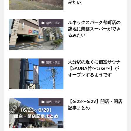
ルネックスパーク都町店の
開店・閉店
跡地に業務スーパーができ
るみたい
大分駅の近くに個室サウナ
開店・閉店
【SAUNA竹〜take〜】が
オープンするようです
【6/23〜6/29】開店・閉店
開店・閉店
記事まとめ