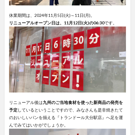
買い物
車
農業文化公園
道の駅
休業期間は、2024年11月5日(火)～11日(月)。
リニューアルオープン日は、11月12日(火)の06:30
です。
鉄道ジオラマ
閉店
閉院
開店
開店閉店
開店閉店まとめ
開院
韓国
韓国料理
音楽
飛行機
飲み物
高崎山
鰻
検索
リニューアル後は
九州のご当地食材を使った新商品の発売を
予定
しているということですので、みなさんも是非焼きたて
のおいしいパンを揃える『トランドール大分駅店』へ足を運
んでみてはいかがでしょうか。