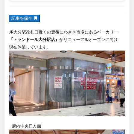
フルーツ
プレミアム商品券
プロレス
記事を保存
ヘルシー
ペスカトーレ
ペット
ホーバークラフト
ミヤマキリシマ
ラクテンチ
JR大分駅改札口近くの豊後にわさき市場にあるベーカリー
『トランドール大分駅店』
がリニューアルオープンに向け、
ラバーダック
ランチ
ラーメン
リニューアル
現在休業しています。
リンクスクエア
レトロ
レンタサイクル
中央町
中津市
中華料理
九重町
休業
佐伯市
佐伯市ランチ
佐賀関
体験レポ
保護猫
催事
公園
冬
初詣
別府
別府市
別府観光
古国府
古墳
古物
古着
台湾料理
和定食
和菓子
和食
国東市
地獄めぐり
城島高原パーク
壁画
夏祭り
外貨両替機
大分みなと祭り
大分グルメ
大分スイーツ
大分ランチ
↓ 府内中央口方面
大分三好ヴァイセアドラー
大分市
大分市美術館
大分県
大分県立美術館
大分空港
大分駅