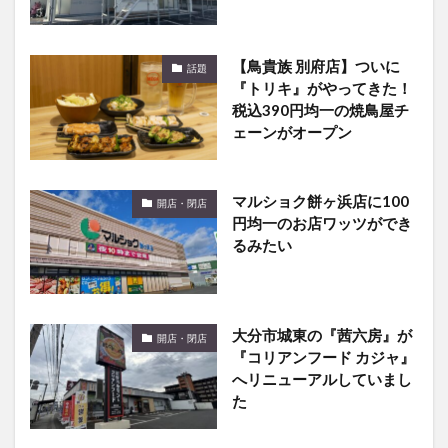
【鳥貴族 別府店】ついに
話題
『トリキ』がやってきた！
税込390円均一の焼鳥屋チ
ェーンがオープン
マルショク餅ヶ浜店に100
開店・閉店
円均一のお店ワッツができ
るみたい
大分市城東の『茜六房』が
開店・閉店
『コリアンフード カジャ』
へリニューアルしていまし
た
大分市中央町にエンタメ大
開店・閉店