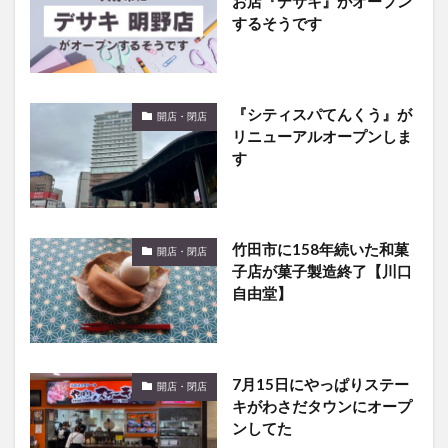
『シティスパてんくう』が
開店・閉店
リニューアルオープンしま
す
竹田市に158年続いた和菓
開店・閉店
子店が菓子製造終了【川口
自由堂】
7月15日にやっぱりステー
開店・閉店
キがわさだタウンにオープ
ンしてた