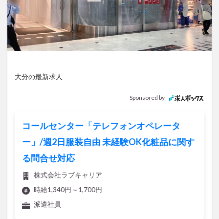
アイススケート
アウトドア
アサイーボウル
アフリカンサファリ
アミュプラザおおいた
アレンジレシピ
アートプラザ
イタリア料理
イベント
イルミネーション
インド料理
ウクライナ
オープン
カフェ
キャンプ
大分の最新求人
グルメ
コストコ
コスモス
コンビニ
コース料理
コーヒー
サイゼリヤ
サウナ
Sponsored by
ジェラート
ジゴロック
ジゴロック2025
ジャマイカ料理
ジャークチキン
スイーツ
コールセンター「テレフォンオペレータ
スタバ
セレクトショップ
ソフトクリーム
ー」/週2日服装自由 未経験OK化粧品に関す
チキンカレー
テイクアウト
テレビ
る問合せ対応
トキハ本店
ハロウィン
ハンバーガー
株式会社ラブキャリア
ハンバーグ
ハーモニーランド
パスタ
パフェ
時給1,340円～1,700円
パン
パーク
パークプレイス大分
派遣社員
ビアガーデン
ビール
ピザ
フェス