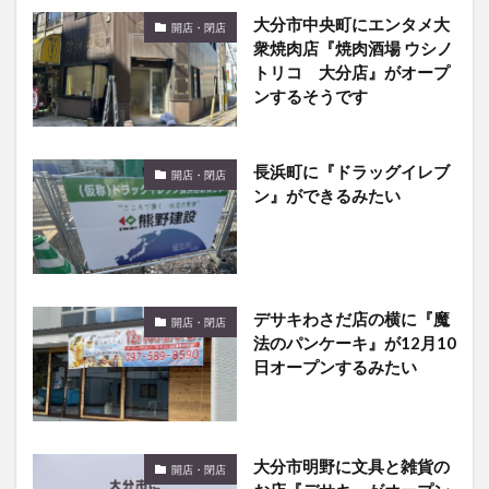
衆焼肉店『焼肉酒場 ウシノ
トリコ 大分店』がオープ
ンするそうです
長浜町に『ドラッグイレブ
開店・閉店
ン』ができるみたい
デサキわさだ店の横に『魔
開店・閉店
法のパンケーキ』が12月10
日オープンするみたい
大分市明野に文具と雑貨の
開店・閉店
お店『デサキ』がオープン
するそうです