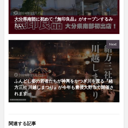
2024年11月7日
大分県南部に初めて『無印良品』がオープンするみ
たい
Next
2024年11月7日
ふんどし姿の若者たちが神輿をかつぎ川を渡る『緒
方三社 川越しまつり』が今年も豊後大野市で開催さ
れます
関連する記事
別府市の『ホームプラザナ
開店・閉店