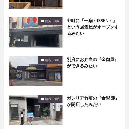
都町に『一扇～ISSEN～』
開店・閉店
という居酒屋がオープンす
るみたい
別府にお弁当の『金肉屋』
開店・閉店
ができるみたい
ガレリア竹町の『食彩 蓮』
開店・閉店
が閉店したみたい
日田市内にスターバックス
開店・閉店