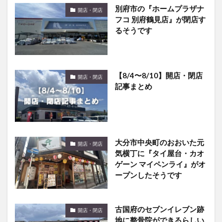
フコ 別府鶴見店』が閉店す
るそうです
【8/4〜8/10】開店・閉店
開店・閉店
記事まとめ
大分市中央町のおおいた元
開店・閉店
気横丁に『タイ屋台・カオ
ゲーン マイペンライ』がオ
ープンしたそうです
古国府のセブンイレブン跡
開店・閉店
地に整骨院ができるらしい