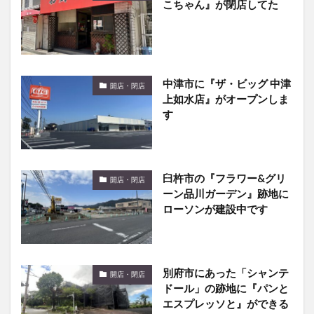
中津市に『ザ・ビッグ 中津
開店・閉店
上如水店』がオープンしま
す
臼杵市の『フラワー&グリ
開店・閉店
ーン品川ガーデン』跡地に
ローソンが建設中です
別府市にあった「シャンテ
開店・閉店
ドール」の跡地に『パンと
エスプレッソと』ができる
みたい