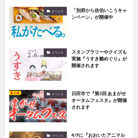
「別府から佐伯いこうキャ
イベント
ンペーン」が開催中
スタンプラリーやクイズも
イベント
実施『うすき雛めぐり』が
開催されます
日田市で『第3回 あまがせ
イベント
オータムフェスタ』が開催
されます
4/9に『おおいたアニマル
イベント