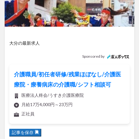
アイススケート
アウトドア
アサイーボウル
アフリカンサファリ
アミュプラザおおいた
アレンジレシピ
アートプラザ
イタリア料理
イベント
イルミネーション
インド料理
ウクライナ
オープン
カフェ
キャンプ
大分の最新求人
グルメ
コストコ
コスモス
コンビニ
Sponsored by
コース料理
コーヒー
サイゼリヤ
サウナ
ジェラート
ジゴロック
ジゴロック2025
介護職員/初任者研修/残業ほぼなし/介護医
ジャマイカ料理
ジャークチキン
スイーツ
療院・療養病床の介護職/シフト相談可
スタバ
セレクトショップ
ソフトクリーム
医療法人柊会/うすき介護医療院
チキンカレー
テイクアウト
テレビ
月給17万4,000円～23万円
トキハ本店
ハロウィン
ハンバーガー
正社員
ハンバーグ
ハーモニーランド
パスタ
パフェ
パン
パーク
パークプレイス大分
記事を保存
ビアガーデン
ビール
ピザ
フェス