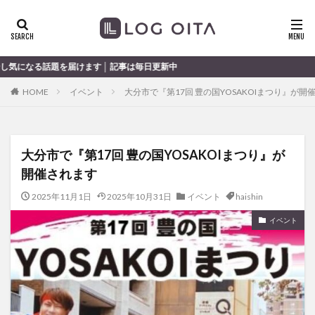
ランチ
開店
ディナー
花火
カテゴリー
す │ 記事は毎日更新中
HOME
イベント
大分市で『第17回 豊の国YOSAKOIまつり』が開
タグ
chocozap
DE
GW
haiashin
haishi
大分市で『第17回 豊の国YOSAKOIまつり』が
haishin
haisin
haisnin
hasihin
hasishin
開催されます
hishin
hqaishin
JR
kaiten
line
OPA
Paypay
PR
TOKIPO
TOYOTA
2025年11月1日
2025年10月31日
イベント
haishin
あじさい
いちご
うみたまご
おでかけ
イベント
お土産
お弁当
かき氷
からあげ
くじゅう連山
ねとらぼ
ひまわり
ふるさと納税
まつり
まとめ
みかん
むし湯
わさだタウン
わったん