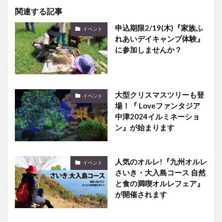
関連する記事
申込期限2/19(木)『家族ふ
イベント
れあいデイキャンプ体験』
に参加しませんか？
大型クリスマスツリーも登
イベント
場！『 Loveファンタジア
中津2024イルミネーショ
ン』が始まります
人気のオルレ!『九州オルレ
イベント
さいき・大入島コース 自然
と食の満喫オルレフェア』
が開催されます