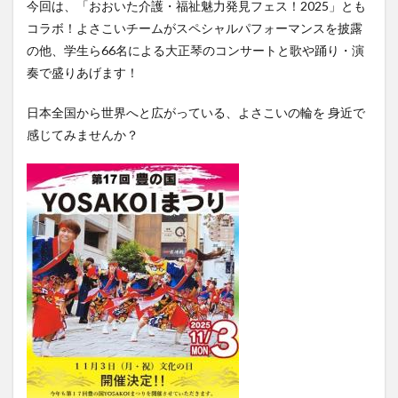
今回は、「おおいた介護・福祉魅力発見フェス！2025」とも
大分駅近く
大神ファーム
大谷翔平選手
コラボ！よさこいチームがスペシャルパフォーマンスを披露
姫島村
子ども教室
子ども服
子育て
の他、学生ら66名による大正琴のコンサートと歌や踊り・演
宇佐市
居酒屋
屋台
平和市民公園能楽堂
奏で盛りあげます！
庄内町カフェ
府内
投票
挾間町
新幹線
日本全国から世界へと広がっている、よさこいの輪を 身近で
新店
日出
日出町
日田市
昆虫食
感じてみませんか？
明豊
書店
期間限定
本
杵築市
津久見市
海開き
温泉
湧水
湯布院
滝
漢方
炭火焼き
焼き菓子
犬
玖珠郡
由布市
由布院
甲子園
石仏
磨崖仏
祝祭の広場
神社
祭り
秋
移転
竹田
竹田市
竹田市ディナー
紅葉
絵本
自動販売機
自転車
臼杵市
舞台
芋
花
花火
茶碗蒸し
蕎麦
虹
衆議院選挙
複合公共施設
観光
観光スポット
話題
豊後大野
豊後大野市
豊後高田市