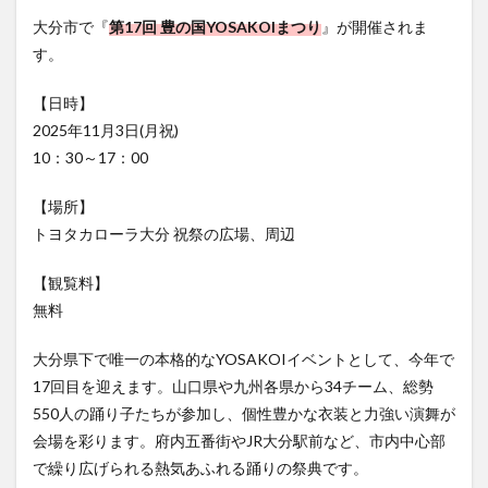
フルーツ
プレミアム商品券
プロレス
大分市で『
第17回 豊の国YOSAKOIまつり
』が開催されま
ヘルシー
ペスカトーレ
ペット
す。
ホーバークラフト
ミヤマキリシマ
ラクテンチ
【日時】
ラバーダック
ランチ
ラーメン
リニューアル
2025年11月3日(月祝)
リンクスクエア
レトロ
レンタサイクル
10：30～17：00
中央町
中津市
中華料理
九重町
休業
【場所】
佐伯市
佐伯市ランチ
佐賀関
体験レポ
トヨタカローラ大分 祝祭の広場、周辺
保護猫
催事
公園
冬
初詣
別府
別府市
別府観光
古国府
古墳
古物
【観覧料】
古着
台湾料理
和定食
和菓子
和食
無料
国東市
地獄めぐり
城島高原パーク
壁画
大分県下で唯一の本格的なYOSAKOIイベントとして、今年で
夏祭り
外貨両替機
大分みなと祭り
17回目を迎えます。山口県や九州各県から34チーム、総勢
大分グルメ
大分スイーツ
大分ランチ
550人の踊り子たちが参加し、個性豊かな衣装と力強い演舞が
大分三好ヴァイセアドラー
大分市
大分市美術館
会場を彩ります。府内五番街やJR大分駅前など、市内中心部
で繰り広げられる熱気あふれる踊りの祭典です。
大分県
大分県立美術館
大分空港
大分駅