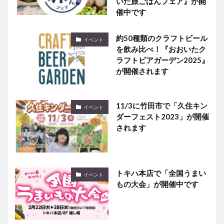
いた旅ごはんフェア』が開
催中です
約50種類のクラフトビール
イベント
を飲み比べ！『おおいたク
ラフトビアガーデン2025』
が開催されます
11/3に竹田市で「久住キン
イベント
ダーフェスト2023」が開催
されます
トキハ本店で「全国うまい
イベント
もの大会」が開催中です