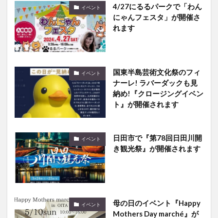
4/27にるるパークで「わん
イベント
にゃんフェスタ」が開催さ
れます
国東半島芸術文化祭のフィ
イベント
ナーレ! ラバーダックも見
納め!『クロージングイベン
ト』が開催されます
日田市で『第78回日田川開
イベント
き観光祭』が開催されます
母の日のイベント『Happy
イベント
Mothers Day marché』が