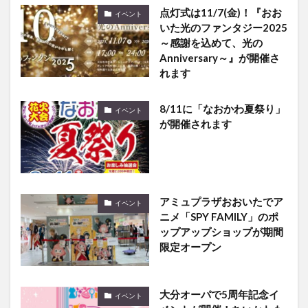
点灯式は11/7(金)！『おお
イベント
いた光のファンタジー2025
～感謝を込めて、光の
Anniversary～』が開催さ
れます
8/11に「なおかわ夏祭り」
イベント
が開催されます
アミュプラザおおいたでア
イベント
ニメ「SPY FAMILY」のポ
ップアップショップが期間
限定オープン
大分オーパで5周年記念イ
イベント