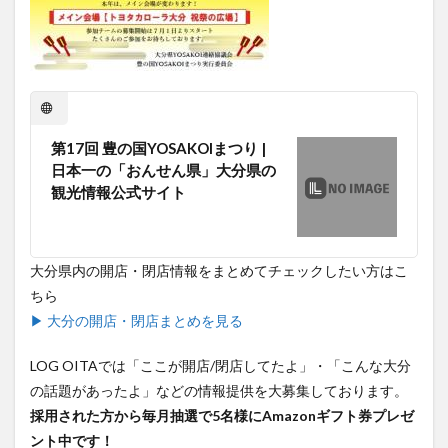
買い物
車
農業文化公園
道の駅
鉄道ジオラマ
閉店
閉院
開店
開店閉店
開店閉店まとめ
開院
韓国
韓国料理
音楽
飛行機
飲み物
高崎山
鰻
第17回 豊の国YOSAKOIまつり |
検索
日本一の「おんせん県」大分県の
観光情報公式サイト
大分県内の開店・閉店情報をまとめてチェックしたい方はこ
ちら
▶ 大分の開店・閉店まとめを見る
LOG OITAでは「ここが開店/閉店してたよ」・「こんな大分
の話題があったよ」などの情報提供を大募集しております。
採用された方から毎月抽選で5名様にAmazonギフト券プレゼ
ント中です！