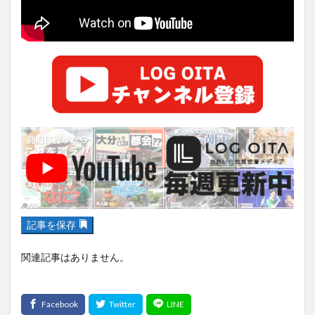
大分駅近く
大神ファーム
大谷翔平選手
姫島村
子ども教室
子ども服
子育て
宇佐市
居酒屋
屋台
平和市民公園能楽堂
庄内町カフェ
府内
投票
挾間町
新幹線
新店
日出
日出町
日田市
昆虫食
明豊
書店
期間限定
本
杵築市
津久見市
海開き
温泉
湧水
湯布院
滝
漢方
炭火焼き
焼き菓子
犬
玖珠郡
由布市
由布院
甲子園
石仏
磨崖仏
祝祭の広場
神社
祭り
秋
移転
竹田
竹田市
竹田市ディナー
紅葉
記事を保存
絵本
自動販売機
自転車
臼杵市
舞台
関連記事はありません。
芋
花
花火
茶碗蒸し
蕎麦
虹
衆議院選挙
複合公共施設
観光
観光スポット
話題
豊後大野
豊後大野市
豊後高田市