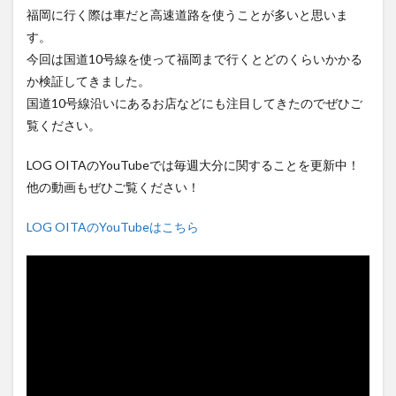
フルーツ
プレミアム商品券
プロレス
福岡に行く際は車だと高速道路を使うことが多いと思いま
す。
ヘルシー
ペスカトーレ
ペット
今回は国道10号線を使って福岡まで行くとどのくらいかかる
ホーバークラフト
ミヤマキリシマ
ラクテンチ
か検証してきました。
ラバーダック
ランチ
ラーメン
リニューアル
国道10号線沿いにあるお店などにも注目してきたのでぜひご
リンクスクエア
レトロ
レンタサイクル
覧ください。
中央町
中津市
中華料理
九重町
休業
LOG OITAのYouTubeでは毎週大分に関することを更新中！
佐伯市
佐伯市ランチ
佐賀関
体験レポ
他の動画もぜひご覧ください！
保護猫
催事
公園
冬
初詣
別府
別府市
別府観光
古国府
古墳
古物
LOG OITAのYouTubeはこちら
古着
台湾料理
和定食
和菓子
和食
国東市
地獄めぐり
城島高原パーク
壁画
夏祭り
外貨両替機
大分みなと祭り
大分グルメ
大分スイーツ
大分ランチ
大分三好ヴァイセアドラー
大分市
大分市美術館
大分県
大分県立美術館
大分空港
大分駅