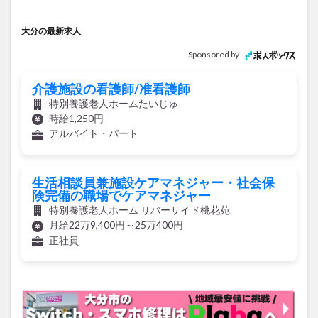
買い物
車
農業文化公園
道の駅
大分の最新求人
鉄道ジオラマ
閉店
閉院
開店
開店閉店
Sponsored by
開店閉店まとめ
開院
韓国
韓国料理
音楽
飛行機
飲み物
高崎山
鰻
介護施設の看護師/准看護師
特別養護老人ホームたいじゅ
検索
時給1,250円
アルバイト・パート
生活相談員兼施設ケアマネジャー・社会保
険完備の職場でケアマネジャー
特別養護老人ホーム リバーサイド桃花苑
月給22万9,400円～25万400円
正社員