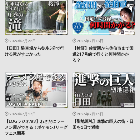
2026年7月22日
2026年7月18日
【日田】駐車場から徒歩5分で行
【検証】佐賀関から佐伯市まで国
ける滝がすごかった
道217号線で行くと何時間かか
る？
2026年7月17日
2026年7月15日
【LOGラジオ/#3】わさだにラー
【聖地巡礼】進撃の巨人の街・日
メン屋ができる！ポケモンJリーグ
田を1日で満喫
フェス開幕