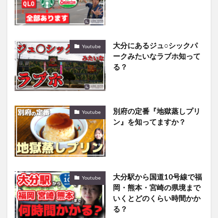
大分にあるジュ○シックパ
Youtube
ークみたいなラブホ知って
る？
別府の定番『地獄蒸しプリ
Youtube
ン』を知ってますか？
大分駅から国道10号線で福
Youtube
岡・熊本・宮崎の県境まで
いくとどのくらい時間かか
る？