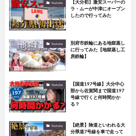
【大分初】激安スーパーの
Youtube
ラ・ムーが中津にオープン
したので行ってみた
別府市鉄輪にある地獄蒸し
Youtube
に行ってみた【地獄蒸し工
房鉄輪】
【国道197号線】大分中心
Youtube
部から佐賀関まで国道197
号線で行くと何時間かか
る？
【絶景】険道といわれる大
Youtube
分県道7号線を車で走って