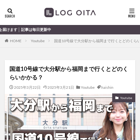
ランチ
開店
ディナー
花火
カテゴリー
事は毎日更新中
HOME
Youtube
国道10号線で大分駅から福岡まで行くとどのくら
タグ
chocozap
DE
GW
haiashin
haishi
国道10号線で大分駅から福岡まで行くとどのく
haishin
haisin
haisnin
hasihin
hasishin
らいかかる？
hishin
hqaishin
JR
kaiten
line
OPA
Paypay
PR
TOKIPO
TOYOTA
2025年3月22日
2025年3月21日
Youtube
haishin
あじさい
いちご
うみたまご
おでかけ
Youtube
お土産
お弁当
かき氷
からあげ
くじゅう連山
ねとらぼ
ひまわり
ふるさと納税
まつり
まとめ
みかん
むし湯
わさだタウン
わったん