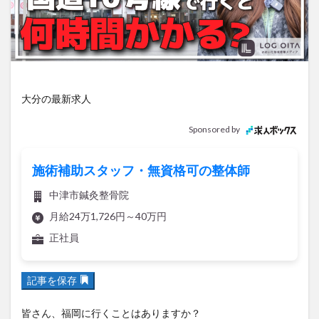
アイススケート
アウトドア
アサイーボウル
アフリカンサファリ
アミュプラザおおいた
アレンジレシピ
アートプラザ
イタリア料理
イベント
イルミネーション
インド料理
ウクライナ
オープン
カフェ
キャンプ
大分の最新求人
グルメ
コストコ
コスモス
コンビニ
Sponsored by
コース料理
コーヒー
サイゼリヤ
サウナ
ジェラート
ジゴロック
ジゴロック2025
施術補助スタッフ・無資格可の整体師
ジャマイカ料理
ジャークチキン
スイーツ
中津市鍼灸整骨院
スタバ
セレクトショップ
ソフトクリーム
月給24万1,726円～40万円
チキンカレー
テイクアウト
テレビ
正社員
トキハ本店
ハロウィン
ハンバーガー
ハンバーグ
ハーモニーランド
パスタ
パフェ
記事を保存
パン
パーク
パークプレイス大分
ビアガーデン
ビール
ピザ
フェス
皆さん、福岡に行くことはありますか？