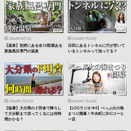
2026年8月1日
2026年7月29日
【温泉】別府にある全10部屋ある
日田にあるトンネルに穴が空いて
家族風呂専門の温泉
いるトンネルって知ってる？
2026年7月25日
2026年7月24日
【猛暑】大分県のド田舎で降ろし
【LOGラジオ/#4】べっぷ火の海
て大分駅まで戻ってくるには何時
まつり開幕！中央町にBIGコーヒ
間かかる？
ー店