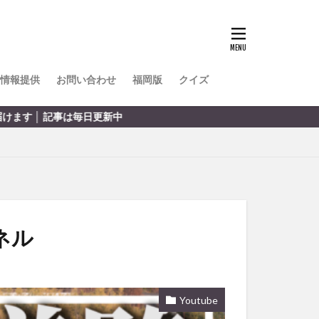
TOKIPO
かき氷
とめ
みかん
ル
情報提供
お問い合わせ
福岡版
クイズ
リア料理
日更新中
キャンプ
ヤ
サウナ
スイーツ
レビ
タ
パフェ
フルーツ
ネル
フト
重町
休業
Youtube
初詣
別府