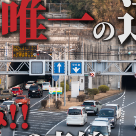
観光
古国府
古墳
古物
古着
台湾料理
和定食
めぐり
城島高原パーク
壁画
夏祭り
外貨両替機
大分み
大分スイーツ
大分ランチ
大分三好ヴァイセアドラー
大分市
県立美術館
大分空港
大分駅
大分駅近く
大神ファーム
も教室
子ども服
子育て
宇佐市
居酒屋
屋台
平和
府内
投票
挾間町
新幹線
新店
日出
日出町
期間限定
本
杵築市
津久見市
海開き
温泉
湧
炭火焼き
焼き菓子
犬
玖珠郡
由布市
由布院
甲
の広場
神社
祭り
秋
移転
竹田
竹田市
竹田
売機
自転車
臼杵市
舞台
芋
花
花火
茶碗蒸
複合公共施設
観光
観光スポット
話題
豊後大野
豊後大
農業文化公園
道の駅
鉄道ジオラマ
閉店
閉院
開店
開院
韓国
韓国料理
音楽
飛行機
飲み物
高崎
検索