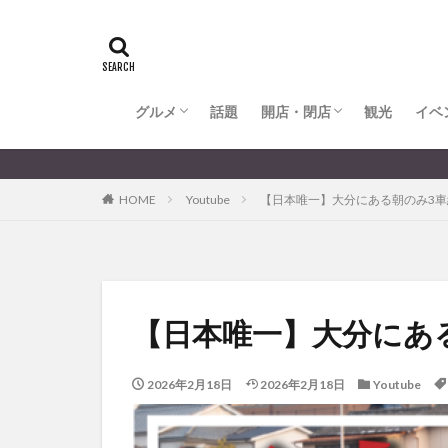
全てのグルメ
大分市ランチ
大分市ディナー
大分カフェ
大分スイーツ
別府市ランチ
別府カフェ
別府ディナー
竹田ランチ
日出町ランチ
開店・閉店
大分の開店・閉店まとめ
hasishin
his
TOYOTA
あ
からあげ
く
グルメ
話題
開店・閉店
むし湯
観光
イベ
わさ
アフリカンサファ
全てのグルメ
大分市ランチ
大分市ディナー
大分カフェ
大分スイーツ
別府市ランチ
別府カフェ
別府ディナー
竹田ランチ
日出町ランチ
開店・閉店
大分の開店・閉店まとめ
イベント
イ
HOME
Youtube
【日本唯一】大分にある朝のみ3
グルメ
コス
ジェラート
スタバ
セレ
トキハ本店
パン
パーク
【日本唯一】大分にあ
プレミアム商品券
ミヤマキリシマ
2026年2月18日
2026年2月18日
Youtube
リンクスクエア
佐伯市
佐伯