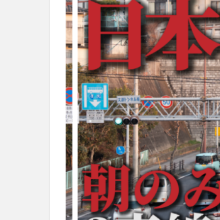
別府市
別府
国東市
地獄
大分グルメ
大分県
大分
姫島村
子ど
庄内町カフェ
明豊
書店
滝
漢方
磨崖仏
祝祭
絵本
自動販
衆議院選挙
買い物
車
開店閉店まとめ