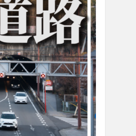
和菓子
和食
なと祭り
大分市美術館
大谷翔平選手
市民公園能楽堂
日田市
昆虫食
水
湯布院
子園
石仏
市ディナー
紅葉
し
蕎麦
虹
野市
豊後高田市
開店閉店
山
鰻