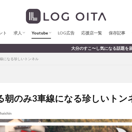
求人
LOG OITA求人のメリット
Youtube
LOG OITA YouTubeチャンネル
hin
hqaishin
JR
kaiten
line
OPA
Paypay
PR
じさい
いちご
うみたまご
おでかけ
お土産
お弁当
じゅう連山
ねとらぼ
ひまわり
ふるさと納税
まつり
ま
ント
だタウン
求人
わったん
Youtube
アイススケート
LOG広告
応援店一覧
アウトドア
保存記事
アサイーボウ
リ
アミュプラザおおいた
アレンジレシピ
アートプラザ
イタ
求人
LOG OITA求人のメリット
Youtube
LOG OITA YouTubeチャンネル
大分のすこ〜し気になる話題を届けます │ 記事は毎
ルミネーション
インド料理
ウクライナ
オープン
カフェ
車線になる珍しいトンネル
トコ
コスモス
コンビニ
コース料理
コーヒー
サイゼリ
ジゴロック
ジゴロック2025
ジャマイカ料理
ジャークチキン
クトショップ
ソフトクリーム
チキンカレー
テイクアウト
テ
ハロウィン
ハンバーガー
ハンバーグ
ハーモニーランド
パス
パークプレイス大分
ビアガーデン
ビール
ピザ
フェス
る朝のみ3車線になる珍しいトン
プロレス
ヘルシー
ペスカトーレ
ペット
ホーバークラ
ラクテンチ
ラバーダック
ランチ
ラーメン
リニューアル
haishin
レトロ
レンタサイクル
中央町
中津市
中華料理
九
市ランチ
佐賀関
体験レポ
保護猫
催事
公園
冬