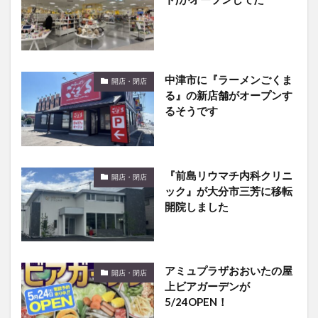
中津市に『ラーメンごくま
開店・閉店
る』の新店舗がオープンす
るそうです
『前島リウマチ内科クリニ
開店・閉店
ック』が大分市三芳に移転
開院しました
アミュプラザおおいたの屋
開店・閉店
上ビアガーデンが
5/24OPEN！