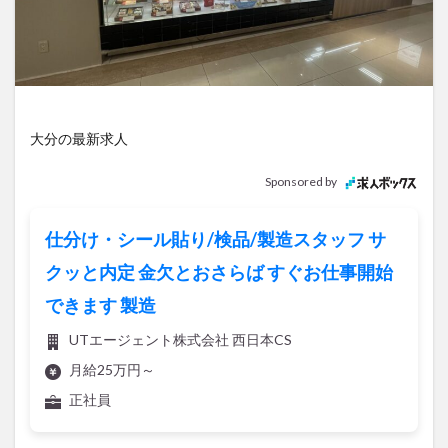
アイススケート
アウトドア
アサイーボウル
アフリカンサファリ
アミュプラザおおいた
アレンジレシピ
アートプラザ
イタリア料理
イベント
イルミネーション
インド料理
ウクライナ
オープン
カフェ
キャンプ
大分の最新求人
グルメ
コストコ
コスモス
コンビニ
Sponsored by
コース料理
コーヒー
サイゼリヤ
サウナ
ジェラート
ジゴロック
ジゴロック2025
仕分け・シール貼り/検品/製造スタッフ サ
ジャマイカ料理
ジャークチキン
スイーツ
クッと内定 金欠とおさらば すぐお仕事開始
スタバ
セレクトショップ
ソフトクリーム
できます 製造
チキンカレー
テイクアウト
テレビ
UTエージェント株式会社 西日本CS
トキハ本店
ハロウィン
ハンバーガー
月給25万円～
ハンバーグ
ハーモニーランド
パスタ
パフェ
正社員
パン
パーク
パークプレイス大分
ビアガーデン
ビール
ピザ
フェス