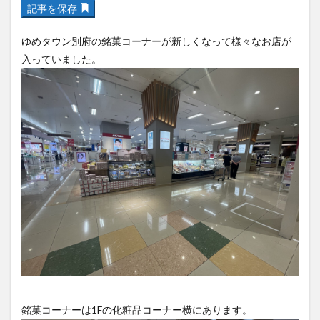
記事を保存
フルーツ
プレミアム商品券
プロレス
ヘルシー
ペスカトーレ
ペット
ゆめタウン別府の銘菓コーナーが新しくなって様々なお店が
ホーバークラフト
ミヤマキリシマ
ラクテンチ
入っていました。
ラバーダック
ランチ
ラーメン
リニューアル
リンクスクエア
レトロ
レンタサイクル
中央町
中津市
中華料理
九重町
休業
佐伯市
佐伯市ランチ
佐賀関
体験レポ
保護猫
催事
公園
冬
初詣
別府
別府市
別府観光
古国府
古墳
古物
古着
台湾料理
和定食
和菓子
和食
国東市
地獄めぐり
城島高原パーク
壁画
夏祭り
外貨両替機
大分みなと祭り
大分グルメ
大分スイーツ
大分ランチ
大分三好ヴァイセアドラー
大分市
大分市美術館
大分県
大分県立美術館
大分空港
大分駅
銘菓コーナーは1Fの化粧品コーナー横にあります。