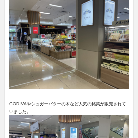
大分駅近く
大神ファーム
大谷翔平選手
姫島村
子ども教室
子ども服
子育て
宇佐市
居酒屋
屋台
平和市民公園能楽堂
庄内町カフェ
府内
投票
挾間町
新幹線
新店
日出
日出町
日田市
昆虫食
明豊
書店
期間限定
本
杵築市
津久見市
海開き
温泉
湧水
湯布院
滝
漢方
炭火焼き
焼き菓子
犬
玖珠郡
由布市
由布院
甲子園
石仏
磨崖仏
祝祭の広場
神社
祭り
秋
移転
竹田
竹田市
竹田市ディナー
紅葉
GODIVAやシュガーバターの木など人気の銘菓が販売されて
絵本
自動販売機
自転車
臼杵市
舞台
いました。
芋
花
花火
茶碗蒸し
蕎麦
虹
衆議院選挙
複合公共施設
観光
観光スポット
話題
豊後大野
豊後大野市
豊後高田市