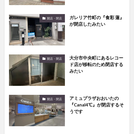
ガレリア竹町の『食彩 蓮』
開店・閉店
が閉店したみたい
大分市中央町にあるレコー
開店・閉店
ド店が移転のため閉店する
みたい
アミュプラザおおいたの
開店・閉店
『Canal4℃』が閉店するそ
うです