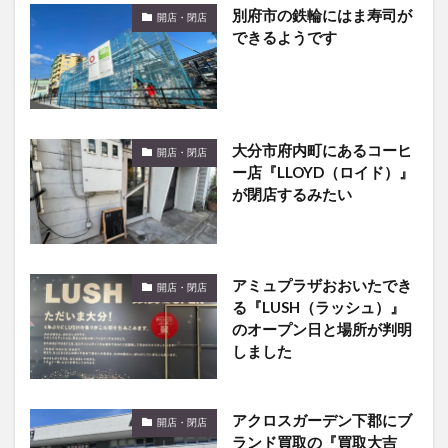
別府市の鉄輪にはま寿司が
開店・閉店
できるようです
大分市府内町にあるコーヒ
開店・閉店
ー店『LLOYD（ロイド）』
が閉店するみたい
アミュプラザおおいたでき
開店・閉店
る『LUSH（ラッシュ）』
のオープン日と場所が判明
しました
アクロスガーデン下郡にブ
開店・閉店
ランド買取の『買取大吉