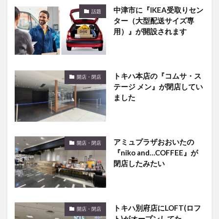
中津市に『IKEA受取りセン
話題
ター（大型配送サイズ専
用）』が開設されます
トキハ本店の『コムサ・ス
開店・閉店
テージ メン』が閉店してい
ました
アミュプラザおおいたの
開店・閉店
『niko and…COFFEE』が
閉店したみたい
トキハ別府店にLOFT(ロフ
開店・閉店
ト)がオープンしてた