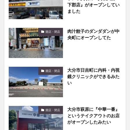
下郡店』がオープンしてい
ました
肉汁餃子のダンダダンが中
開店・閉店
央町にオープンしてた
大分市日吉町に内科・内視
開店・閉店
鏡クリニックができるみた
い
大分市萩原に『中華一番』
開店・閉店
というテイクアウトのお店
がオープンしたみたい