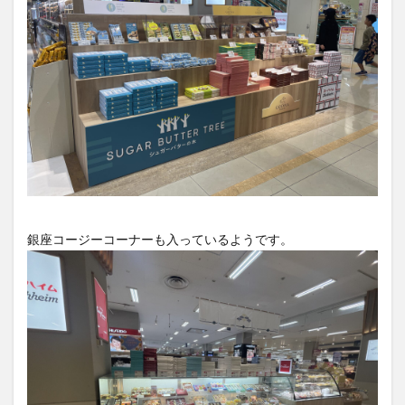
買い物
車
農業文化公園
道の駅
鉄道ジオラマ
閉店
閉院
開店
開店閉店
開店閉店まとめ
開院
韓国
韓国料理
音楽
飛行機
飲み物
高崎山
鰻
検索
銀座コージーコーナーも入っているようです。