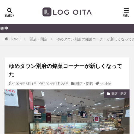
ランチ
開店
ディナー
花火
カテゴリー
大分のすこ〜し気に
HOME
開店・閉店
ゆめタウン別府の銘菓コーナーが新しくなって
タグ
chocozap
DE
GW
haiashin
haishi
ゆめタウン別府の銘菓コーナーが新しくなって
haishin
haisin
haisnin
hasihin
hasishin
た
hishin
hqaishin
JR
kaiten
line
OPA
Paypay
PR
TOKIPO
TOYOTA
2024年8月1日
2024年7月26日
開店・閉店
haishin
あじさい
いちご
うみたまご
おでかけ
開店・閉店
お土産
お弁当
かき氷
からあげ
くじゅう連山
ねとらぼ
ひまわり
ふるさと納税
まつり
まとめ
みかん
むし湯
わさだタウン
わったん