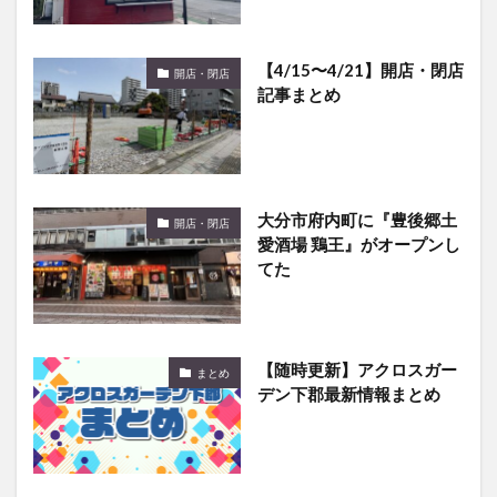
【4/15〜4/21】開店・閉店
開店・閉店
記事まとめ
大分市府内町に『豊後郷土
開店・閉店
愛酒場 鶏王』がオープンし
てた
【随時更新】アクロスガー
まとめ
デン下郡最新情報まとめ