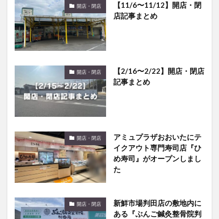
【11/6〜11/12】開店・閉
開店・閉店
店記事まとめ
【2/16〜2/22】開店・閉店
開店・閉店
記事まとめ
アミュプラザおおいたにテ
開店・閉店
イクアウト専門寿司店『ひ
め寿司』がオープンしまし
た
新鮮市場判田店の敷地内に
開店・閉店
ある『ぶんご鍼灸整骨院判