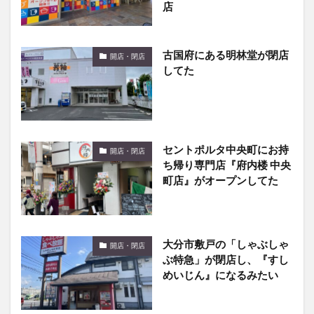
店
古国府にある明林堂が閉店
開店・閉店
してた
セントポルタ中央町にお持
開店・閉店
ち帰り専門店『府内楼 中央
町店』がオープンしてた
大分市敷戸の「しゃぶしゃ
開店・閉店
ぶ特急」が閉店し、『すし
めいじん』になるみたい