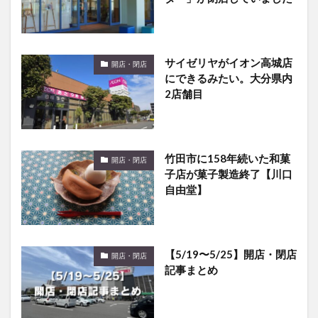
サイゼリヤがイオン高城店
開店・閉店
にできるみたい。大分県内
2店舗目
竹田市に158年続いた和菓
開店・閉店
子店が菓子製造終了【川口
自由堂】
【5/19〜5/25】開店・閉店
開店・閉店
記事まとめ