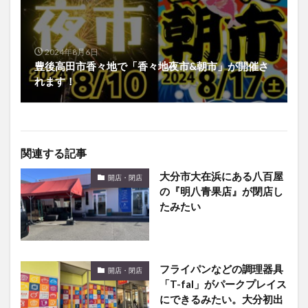
2024年8月6日
豊後高田市香々地で「香々地夜市&朝市」が開催さ
れます！
関連する記事
大分市大在浜にある八百屋
開店・閉店
の『明八青果店』が閉店し
たみたい
フライパンなどの調理器具
開店・閉店
「T-fal」がパークプレイス
にできるみたい。大分初出