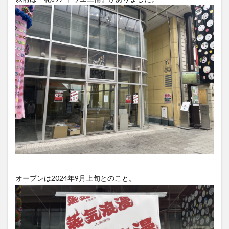
大分駅近く
大神ファーム
大谷翔平選手
姫島村
子ども教室
子ども服
子育て
宇佐市
居酒屋
屋台
平和市民公園能楽堂
庄内町カフェ
府内
投票
挾間町
新幹線
新店
日出
日出町
日田市
昆虫食
明豊
書店
期間限定
本
杵築市
津久見市
海開き
温泉
湧水
湯布院
滝
漢方
炭火焼き
焼き菓子
犬
玖珠郡
由布市
由布院
甲子園
石仏
磨崖仏
祝祭の広場
神社
祭り
秋
移転
竹田
竹田市
竹田市ディナー
紅葉
絵本
自動販売機
自転車
臼杵市
舞台
オープンは2024年9月上旬とのこと。
芋
花
花火
茶碗蒸し
蕎麦
虹
衆議院選挙
複合公共施設
観光
観光スポット
話題
豊後大野
豊後大野市
豊後高田市