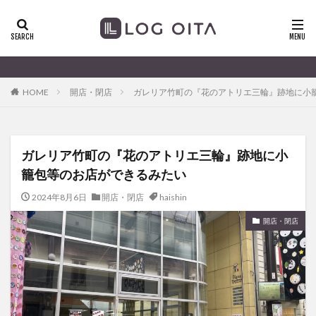
ランチ
開店
ディナー
花火
カテゴリー
大分のすこ〜し気になる
HOME
開店・閉店
ガレリア竹町の『花のアトリエ三輪』跡地に小
タグ
chocozap
DE
GW
haiashin
haishi
ガレリア竹町の『花のアトリエ三輪』跡地に小
haishin
haisin
haisnin
hasihin
hasishin
籠包等のお店ができるみたい
hishin
hqaishin
JR
kaiten
line
OPA
Paypay
PR
TOKIPO
TOYOTA
2024年8月6日
開店・閉店
haishin
あじさい
いちご
うみたまご
おでかけ
開店・閉店
お土産
お弁当
かき氷
からあげ
くじゅう連山
ねとらぼ
ひまわり
ふるさと納税
まつり
まとめ
みかん
むし湯
わさだタウン
わったん