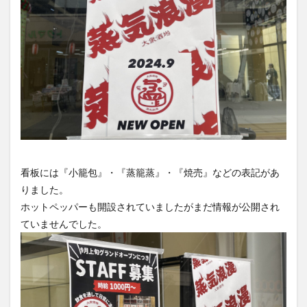
買い物
車
農業文化公園
道の駅
鉄道ジオラマ
閉店
閉院
開店
開店閉店
開店閉店まとめ
開院
韓国
韓国料理
音楽
飛行機
飲み物
高崎山
鰻
検索
看板には『小籠包』・『蒸籠蒸』・『焼売』などの表記があ
りました。
ホットペッパーも開設されていましたがまだ情報が公開され
ていませんでした。