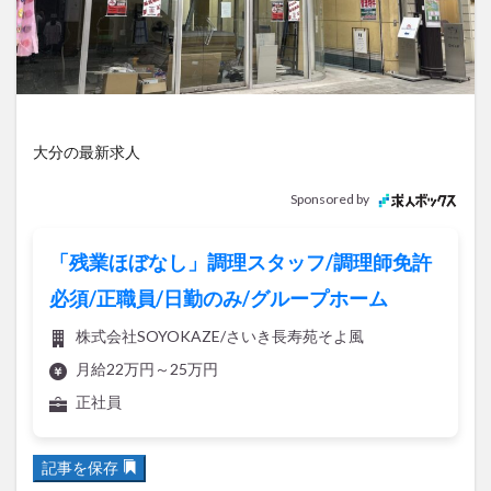
アイススケート
アウトドア
アサイーボウル
アフリカンサファリ
アミュプラザおおいた
アレンジレシピ
アートプラザ
イタリア料理
イベント
イルミネーション
インド料理
ウクライナ
オープン
カフェ
キャンプ
大分の最新求人
グルメ
コストコ
コスモス
コンビニ
Sponsored by
コース料理
コーヒー
サイゼリヤ
サウナ
ジェラート
ジゴロック
ジゴロック2025
「残業ほぼなし」調理スタッフ/調理師免許
ジャマイカ料理
ジャークチキン
スイーツ
必須/正職員/日勤のみ/グループホーム
スタバ
セレクトショップ
ソフトクリーム
株式会社SOYOKAZE/さいき長寿苑そよ風
チキンカレー
テイクアウト
テレビ
月給22万円～25万円
トキハ本店
ハロウィン
ハンバーガー
正社員
ハンバーグ
ハーモニーランド
パスタ
パフェ
パン
パーク
パークプレイス大分
記事を保存
ビアガーデン
ビール
ピザ
フェス