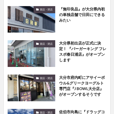
『無印良品』が大分県内初
開店・閉店
の単独店舗で日田にできる
みたい
大分県初出店が正式に決
開店・閉店
定！ 『バーガーキング フレ
スポ春日浦店』がオープン
します
大分市府内町にアサイーボ
開店・閉店
ウル&グリークヨーグルト
専門店『J BOWL大分店』
がオープンするそうです
佐伯市向島に『ドラッグコ
開店・閉店