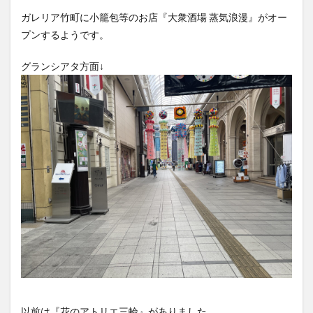
フルーツ
プレミアム商品券
プロレス
ガレリア竹町に小籠包等のお店『大衆酒場 蒸気浪漫』がオー
ヘルシー
ペスカトーレ
ペット
プンするようです。
ホーバークラフト
ミヤマキリシマ
ラクテンチ
グランシアタ方面↓
ラバーダック
ランチ
ラーメン
リニューアル
リンクスクエア
レトロ
レンタサイクル
中央町
中津市
中華料理
九重町
休業
佐伯市
佐伯市ランチ
佐賀関
体験レポ
保護猫
催事
公園
冬
初詣
別府
別府市
別府観光
古国府
古墳
古物
古着
台湾料理
和定食
和菓子
和食
国東市
地獄めぐり
城島高原パーク
壁画
夏祭り
外貨両替機
大分みなと祭り
大分グルメ
大分スイーツ
大分ランチ
大分三好ヴァイセアドラー
大分市
大分市美術館
大分県
大分県立美術館
大分空港
大分駅
以前は『花のアトリエ三輪』がありました。