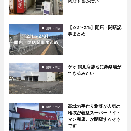
閉店するみたい
【2/2〜2/8】開店・閉店記
開店・閉店
事まとめ
ゲオ 鶴見店跡地に葬祭場が
開店・閉店
できるみたい
高城の手作り惣菜が人気の
開店・閉店
地域密着型スーパー『イト
マン商店』が閉店するそう
です