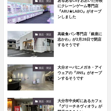
あるあるCity おおいた分校
開店・閉店
にクレーンゲーム専門店
『ARU★LABO』がオープ
ンしました
高級食パン専門店「銀座に
開店・閉店
志かわ」が2月28日で閉店
するそうです
大分オーパにメガネ・アイ
開店・閉店
ウェアの『JINS』がオープ
ンするそうです
大分市中央町にあるカフェ
開店・閉店
『グリーチネヴィオラ』が