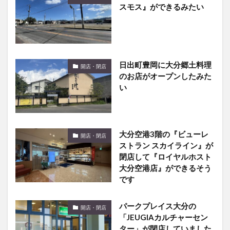
スモス』ができるみたい
日出町豊岡に大分郷土料理
開店・閉店
のお店がオープンしたみた
い
大分空港3階の『ビューレ
開店・閉店
ストラン スカイライン』が
閉店して『ロイヤルホスト
大分空港店』ができるそう
です
パークプレイス大分の
開店・閉店
「JEUGIAカルチャーセン
ター」が閉店していました