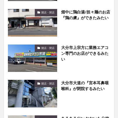
畑中に鶏白湯/担々麺のお店
開店・閉店
『鶏の虜』ができたみたい
大分市上宗方に業務エアコ
開店・閉店
ン専門のお店ができるみた
い
大分市大道の『宮本耳鼻咽
開店・閉店
喉科』が閉院するみたい