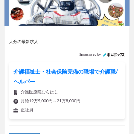
アイススケート
アウトドア
アサイーボウル
アフリカンサファリ
アミュプラザおおいた
アレンジレシピ
アートプラザ
イタリア料理
イベント
イルミネーション
インド料理
ウクライナ
オープン
カフェ
キャンプ
大分の最新求人
グルメ
コストコ
コスモス
コンビニ
Sponsored by
コース料理
コーヒー
サイゼリヤ
サウナ
ジェラート
ジゴロック
ジゴロック2025
介護福祉士・社会保険完備の職場で介護職/
ジャマイカ料理
ジャークチキン
スイーツ
ヘルパー
スタバ
セレクトショップ
ソフトクリーム
介護医療院むらはし
チキンカレー
テイクアウト
テレビ
月給19万5,000円～21万8,000円
トキハ本店
ハロウィン
ハンバーガー
正社員
ハンバーグ
ハーモニーランド
パスタ
パフェ
パン
パーク
パークプレイス大分
ビアガーデン
ビール
ピザ
フェス