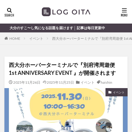
ランチ
開店
ディナー
花火
カテゴリー
し気になる話題を届けます │ 記事は毎日更新中
HOME
イベント
西大分ホーバーターミナルで『別府湾周遊便 1st ANN
タグ
chocozap
DE
GW
haiashin
haishi
西大分ホーバーターミナルで『別府湾周遊便
haishin
haisin
haisnin
hasihin
hasishin
1st ANNIVERSARY EVENT 』が開催されます
hishin
hqaishin
JR
kaiten
line
OPA
Paypay
PR
TOKIPO
TOYOTA
2025年11月26日
2025年11月25日
イベント
haishin
あじさい
いちご
うみたまご
おでかけ
イベント
お土産
お弁当
かき氷
からあげ
くじゅう連山
ねとらぼ
ひまわり
ふるさと納税
まつり
まとめ
みかん
むし湯
わさだタウン
わったん