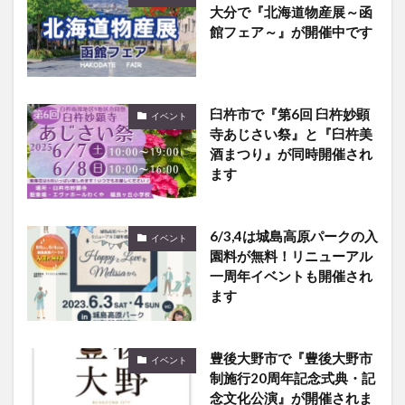
大分で『北海道物産展～函
館フェア～』が開催中です
臼杵市で『第6回 臼杵妙顕
イベント
寺あじさい祭』と『臼杵美
酒まつり』が同時開催され
ます
6/3,4は城島高原パークの入
イベント
園料が無料！リニューアル
一周年イベントも開催され
ます
豊後大野市で『豊後大野市
イベント
制施行20周年記念式典・記
念文化公演』が開催されま