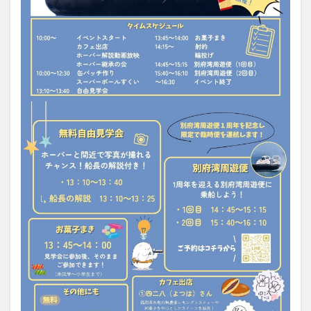
買い物
車
農業文化公園
道の駅
鉄道ジオラマ
閉店
閉院
開店
開店閉店
開店閉店まとめ
開院
韓国
韓国料理
音楽
飛行機
飲み物
高崎山
鰻
検索