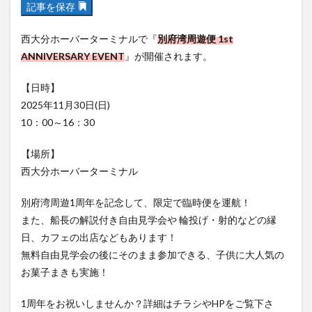
記事を保存
フルーツ
プレミアム商品券
プロレス
ヘルシー
ペスカトーレ
ペット
西大分ホーバーターミナルで『
別府湾周遊便 1st
ホーバークラフト
ミヤマキリシマ
ラクテンチ
ANNIVERSARY EVENT
』が開催されます。
ラバーダック
ランチ
ラーメン
リニューアル
【日時】
リンクスクエア
レトロ
レンタサイクル
2025年11月30日(日)
中央町
中津市
中華料理
九重町
休業
10：00～16：30
佐伯市
佐伯市ランチ
佐賀関
体験レポ
【場所】
保護猫
催事
公園
冬
初詣
別府
西大分ホーバーターミナル
別府市
別府観光
古国府
古墳
古物
古着
台湾料理
和定食
和菓子
和食
別府湾周遊1周年を記念して、限定で臨時便を運航！
国東市
地獄めぐり
城島高原パーク
壁画
また、船長の解説付き自由見学会や 輪投げ・射的などの縁
日、カフェの出店などもあります！
夏祭り
外貨両替機
大分みなと祭り
無料自由見学会の後にそのまま参加できる、子供に大人気の
大分グルメ
大分スイーツ
大分ランチ
お菓子まきも実施！
大分三好ヴァイセアドラー
大分市
大分市美術館
大分県
大分県立美術館
大分空港
大分駅
1周年をお祝いしませんか？詳細はチラシやHPをご覧下さ