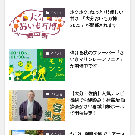
ホクホク!ねっとり!優しい
イベント
甘さ!『大分おいも万博
2025』が開催されます
弾ける秋のフレーバー『さ
イベント
いきマリンレモンフェア』
が開催中です
【大分・佐伯】人気テレビ
LOG広告
番組でお馴染み！桂宮治 独
演会がさいき城山桜ホール
で開催決定！
5/12に別府公園で「アース
イベント