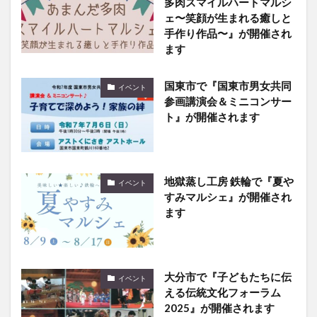
多肉スマイルハートマルシ
ェ〜笑顔が生まれる癒しと
手作り作品〜』が開催され
ます
国東市で『国東市男女共同
イベント
参画講演会＆ミニコンサー
ト』が開催されます
地獄蒸し工房 鉄輪で『夏や
イベント
すみマルシェ』が開催され
ます
大分市で『子どもたちに伝
イベント
える伝統文化フォーラム
2025』が開催されます