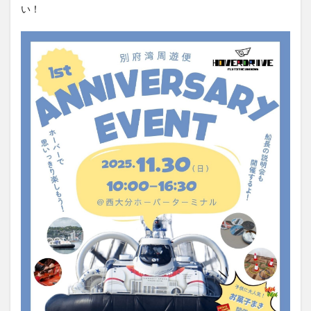
い！
大分駅近く
大神ファーム
大谷翔平選手
姫島村
子ども教室
子ども服
子育て
宇佐市
居酒屋
屋台
平和市民公園能楽堂
庄内町カフェ
府内
投票
挾間町
新幹線
新店
日出
日出町
日田市
昆虫食
明豊
書店
期間限定
本
杵築市
津久見市
海開き
温泉
湧水
湯布院
滝
漢方
炭火焼き
焼き菓子
犬
玖珠郡
由布市
由布院
甲子園
石仏
磨崖仏
祝祭の広場
神社
祭り
秋
移転
竹田
竹田市
竹田市ディナー
紅葉
絵本
自動販売機
自転車
臼杵市
舞台
芋
花
花火
茶碗蒸し
蕎麦
虹
衆議院選挙
複合公共施設
観光
観光スポット
話題
豊後大野
豊後大野市
豊後高田市