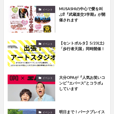
MUSASHIの中心で愛を叫
イベント
ぶ⁉『武蔵楽交3学期』が開
催されます
【セントポルタ】5/23(土)
イベント
「歩行者天国」同時開催！
大分OPAが『人気お笑いコ
イベント
ンビ “エバース”とコラボ』
しています
明日まで！パークプレイス
イベント