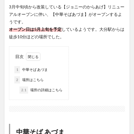
フルーツ
プレミアム商品券
プロレス
アルオープンに伴い、【中華そばあづま】がオープンするよ
うです。
ヘルシー
ペスカトーレ
ペット
オープン日は5月上旬を予定
しているようです。大分駅からは
ホーバークラフト
ミヤマキリシマ
ラクテンチ
徒歩10分ほどの場所でした。
ラバーダック
ランチ
ラーメン
リニューアル
リンクスクエア
レトロ
レンタサイクル
目次
中央町
中津市
中華料理
九重町
休業
佐伯市
佐伯市ランチ
佐賀関
体験レポ
1
中華そば あづま
保護猫
催事
公園
冬
初詣
別府
2
場所はこちら
別府市
別府観光
古国府
古墳
古物
2.1
場所の詳細はこちら
古着
台湾料理
和定食
和菓子
和食
国東市
地獄めぐり
城島高原パーク
壁画
夏祭り
外貨両替機
大分みなと祭り
大分グルメ
大分スイーツ
大分ランチ
大分三好ヴァイセアドラー
大分市
大分市美術館
中華そば あづま
大分県
大分県立美術館
大分空港
大分駅