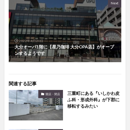
2022年4月20日
大分オーパ1階に【星乃珈琲 大分OPA店】がオープ
ンするようです
関連する記事
三重町にある『いしかわ皮
開店・閉店
ふ科・形成外科』が下郡に
移転するみたい
【9/30〜10/6】開店・閉店
開店・閉店
記事まとめ