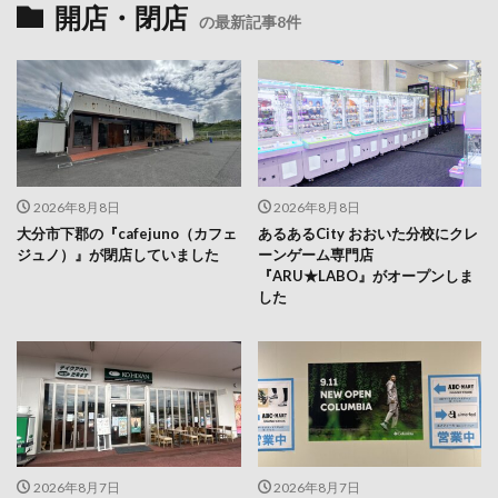
2026年8月8日
2026年8月8日
大分市下郡の『cafejuno（カフェ
あるあるCity おおいた分校にクレ
ジュノ）』が閉店していました
ーンゲーム専門店
『ARU★LABO』がオープンしま
した
2026年8月7日
2026年8月7日
大分市の『珈琲館 フレスポ春日浦
アミュプラザおおいたにアウトド
店』が閉店するそうです
アブランド『コロンビア』がオー