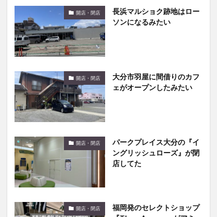
ソンになるみたい
大分市羽屋に間借りのカフ
開店・閉店
ェがオープンしたみたい
パークプレイス大分の『イ
開店・閉店
ングリッシュローズ』が閉
店してた
福岡発のセレクトショップ
開店・閉店
『ThreeArrows』がアミュ
プラザおおいたに期間限定