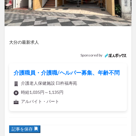
アイススケート
アウトドア
アサイーボウル
アフリカンサファリ
アミュプラザおおいた
アレンジレシピ
アートプラザ
イタリア料理
イベント
イルミネーション
インド料理
ウクライナ
オープン
カフェ
キャンプ
大分の最新求人
グルメ
コストコ
コスモス
コンビニ
Sponsored by
コース料理
コーヒー
サイゼリヤ
サウナ
ジェラート
ジゴロック
ジゴロック2025
介護職員・介護職/ヘルパー募集、年齢不問
ジャマイカ料理
ジャークチキン
スイーツ
介護老人保健施設 臼杵福寿苑
スタバ
セレクトショップ
ソフトクリーム
時給1,035円～1,135円
チキンカレー
テイクアウト
テレビ
アルバイト・パート
トキハ本店
ハロウィン
ハンバーガー
ハンバーグ
ハーモニーランド
パスタ
パフェ
記事を保存
パン
パーク
パークプレイス大分
ビアガーデン
ビール
ピザ
フェス
3月中旬頃から改装している【ジョニーのからあげ】リニュー