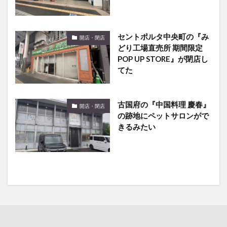
セントポルタ中央町の『み
開店・閉店
どり工場直売所 期間限定
POP UP STORE』が閉店し
てた
古国府の『中国料理 慶春』
開店・閉店
の跡地にペットサロンがで
きるみたい
開店・閉店
の最新記事8件