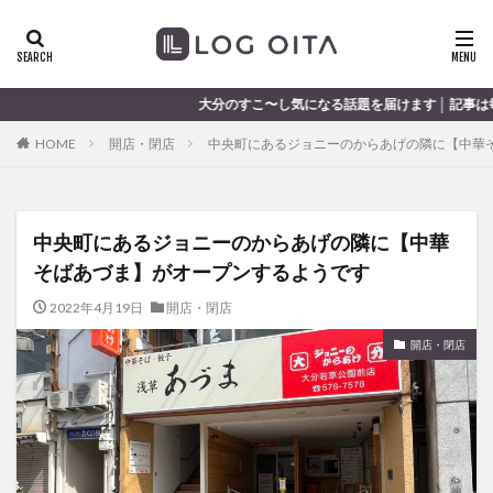
ランチ
開店
ディナー
花火
カテゴリー
大分のすこ〜し気になる話題を届けます │ 記事は毎日更新中
HOME
開店・閉店
中央町にあるジョニーのからあげの隣に【中華
タグ
chocozap
DE
GW
haiashin
haishi
中央町にあるジョニーのからあげの隣に【中華
haishin
haisin
haisnin
hasihin
hasishin
そばあづま】がオープンするようです
hishin
hqaishin
JR
kaiten
line
OPA
Paypay
PR
TOKIPO
TOYOTA
2022年4月19日
開店・閉店
あじさい
いちご
うみたまご
おでかけ
開店・閉店
お土産
お弁当
かき氷
からあげ
くじゅう連山
ねとらぼ
ひまわり
ふるさと納税
まつり
まとめ
みかん
むし湯
わさだタウン
わったん