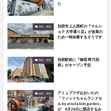
別府市上人西町の『マルシ
開店・閉店
ョク 大学通り店』が改装の
ため一時休業するそうです
別府駅前に『御宿 野乃別
開店・閉店
府』がオープン予定
アミュプラザおおいたの
開店・閉店
「フィットちゃんランドセ
ル by atsuta kids garden」
が 8月28日に閉店するみ
たい