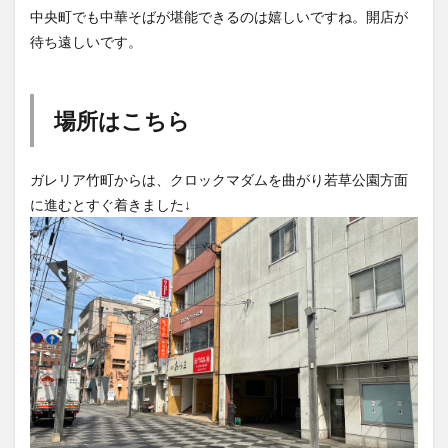
待ち遠しいです。
買い物
車
農業文化公園
道の駅
鉄道ジオラマ
閉店
閉院
開店
開店閉店
開店閉店まとめ
開院
韓国
韓国料理
場所はこちら
音楽
飛行機
飲み物
高崎山
鰻
ガレリア竹町からは、クロックマダムを曲がり若草公園方面
検索
に進むとすぐ着きました↓