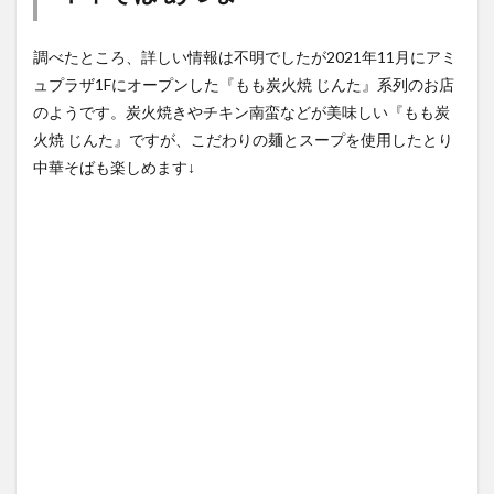
大分駅近く
大神ファーム
大谷翔平選手
調べたところ、詳しい情報は不明でしたが2021年11月にアミ
姫島村
子ども教室
子ども服
子育て
ュプラザ1Fにオープンした『もも炭火焼 じんた』系列のお店
のようです。炭火焼きやチキン南蛮などが美味しい『もも炭
宇佐市
居酒屋
屋台
平和市民公園能楽堂
火焼 じんた』ですが、こだわりの麺とスープを使用したとり
庄内町カフェ
府内
投票
挾間町
新幹線
中華そばも楽しめます↓
新店
日出
日出町
日田市
昆虫食
明豊
書店
期間限定
本
杵築市
津久見市
海開き
温泉
湧水
湯布院
滝
漢方
炭火焼き
焼き菓子
犬
玖珠郡
由布市
由布院
甲子園
石仏
磨崖仏
祝祭の広場
神社
祭り
秋
移転
竹田
竹田市
竹田市ディナー
紅葉
絵本
自動販売機
自転車
臼杵市
舞台
芋
花
花火
茶碗蒸し
蕎麦
虹
衆議院選挙
複合公共施設
観光
観光スポット
中央町でも中華そばが堪能できるのは嬉しいですね。開店が
話題
豊後大野
豊後大野市
豊後高田市