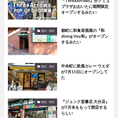
オープンするみたい
都町に和食居酒屋の『和
開店・閉店
dining Hey和』がオープン
するみたい
中央町に欧風カレー ウエダ
開店・閉店
が7月15日にオープンして
た
『ジュンク堂書店 大分店』
開店・閉店
が7月末をもって閉店する
らしい