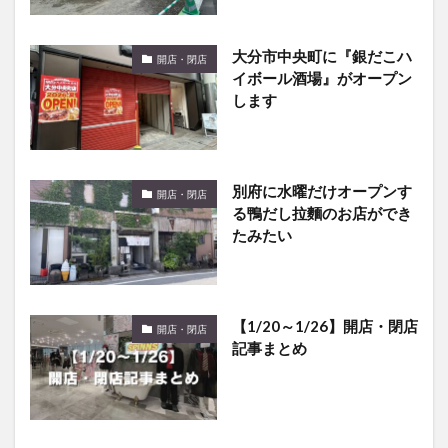
大分市中央町に『銀だこハ
開店・閉店
イボール酒場』がオープン
します
別府に水曜だけオープンす
開店・閉店
る鴨だし拉麵のお店ができ
たみたい
【1/20～1/26】開店・閉店
開店・閉店
記事まとめ
『炉ばた焼としね 南大分
開店・閉店
店』が閉店するみたい