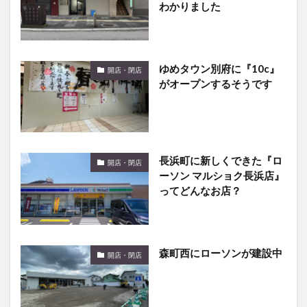
ゆめタウン別府に『10c』
開店・閉店
がオープンするそうです
長浜町に新しくできた『ロ
開店・閉店
ーソン マルショク長浜店』
ってどんなお店？
森町西にローソンが建設中
開店・閉店