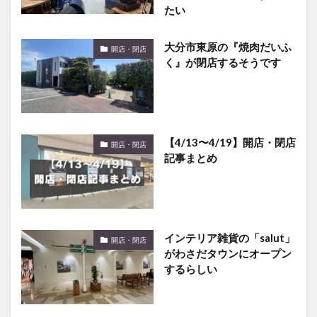
大分市東原の『焼肉だいふ
開店・閉店
く』が閉店するそうです
【4/13〜4/19】開店・閉店
開店・閉店
記事まとめ
インテリア雑貨の「salut」
開店・閉店
がわさだタウンにオープン
するらしい
長浜マルショク跡地はロー
開店・閉店