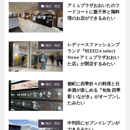
ードコートに親子丼と鶏料
理のお店ができるみたい
レディースファッションブ
開店・閉店
ランド『REEED e select
three アミュプラザおおい
た店』が閉店するみたい
都町に四季折々の料理と日
開店・閉店
本酒が楽しめる『旬魚 四季
彩 いながき』がオープンし
たみたい
中判田にセブンイレブンが
開店・閉店
できるみたい