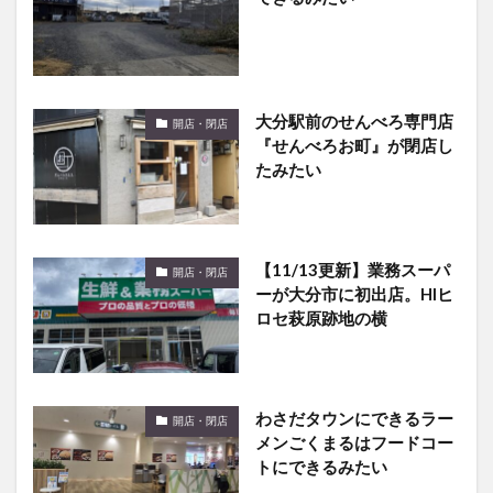
大分駅前のせんべろ専門店
開店・閉店
『せんべろお町』が閉店し
たみたい
【11/13更新】業務スーパ
開店・閉店
ーが大分市に初出店。HIヒ
ロセ萩原跡地の横
わさだタウンにできるラー
開店・閉店
メンごくまるはフードコー
トにできるみたい