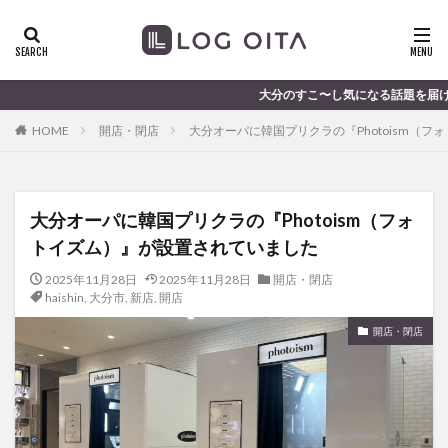
ランチ
開店
ディナー
花火
カテゴリー
大分のすこ〜し気になる話題を届けます │ 記事は毎日更新
HOME
開店・閉店
大分オーパに韓国プリクラの『Photoism（
タグ
chocozap
DE
GW
haiashin
haishi
大分オーパに韓国プリクラの『Photoism（フォ
haishin
haisin
haisnin
hasihin
hasishin
トイズム）』が設置されていました
hishin
hqaishin
JR
kaiten
line
OPA
Paypay
PR
TOKIPO
TOYOTA
2025年11月28日
2025年11月28日
開店・閉店
haishin
,
大分市
,
新店
,
開店
あじさい
いちご
うみたまご
おでかけ
開店・閉店
お土産
お弁当
かき氷
からあげ
くじゅう連山
ねとらぼ
ひまわり
ふるさと納税
まつり
まとめ
みかん
むし湯
わさだタウン
わったん