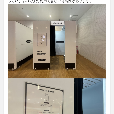
買い物
車
農業文化公園
道の駅
鉄道ジオラマ
閉店
閉院
開店
開店閉店
開店閉店まとめ
開院
韓国
韓国料理
音楽
飛行機
飲み物
高崎山
鰻
検索