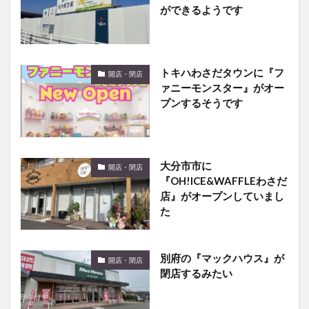
トキハわさだタウンに『フ
開店・閉店
ァニーモンスター』がオー
プンするそうです
大分市市に
開店・閉店
『OH!ICE&WAFFLEわさだ
店』がオープンしていまし
た
別府の『マックハウス』が
開店・閉店
閉店するみたい