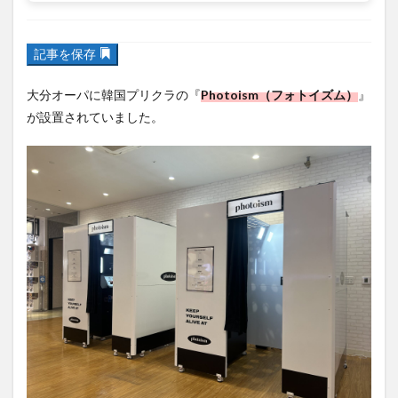
フルーツ
プレミアム商品券
プロレス
記事を保存
ヘルシー
ペスカトーレ
ペット
ホーバークラフト
ミヤマキリシマ
ラクテンチ
大分オーパに韓国プリクラの『
Photoism（フォトイズム）
』
が設置されていました。
ラバーダック
ランチ
ラーメン
リニューアル
リンクスクエア
レトロ
レンタサイクル
中央町
中津市
中華料理
九重町
休業
佐伯市
佐伯市ランチ
佐賀関
体験レポ
保護猫
催事
公園
冬
初詣
別府
別府市
別府観光
古国府
古墳
古物
古着
台湾料理
和定食
和菓子
和食
国東市
地獄めぐり
城島高原パーク
壁画
夏祭り
外貨両替機
大分みなと祭り
大分グルメ
大分スイーツ
大分ランチ
大分三好ヴァイセアドラー
大分市
大分市美術館
大分県
大分県立美術館
大分空港
大分駅