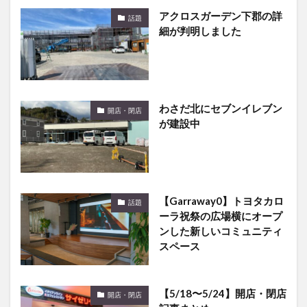
細が判明しました
わさだ北にセブンイレブン
開店・閉店
が建設中
【Garraway0】トヨタカロ
話題
ーラ祝祭の広場横にオープ
ンした新しいコミュニティ
スペース
【5/18〜5/24】開店・閉店
開店・閉店
記事まとめ