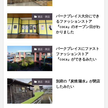
パークプレイス大分にでき
開店・閉店
るファッションストア
『coca』のオープン日がわ
かりました
パークプレイスにファスト
開店・閉店
ファッションストア
『coca』ができるみたい
別府の『炭焼 陽水』が閉店
開店・閉店
したみたい
アクロスガーデン下郡の詳
話題