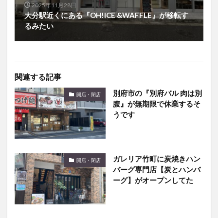
るみたい
関連する記事
別府市の『別府バル 肉は別
開店・閉店
腹』が無期限で休業するそ
うです
ガレリア竹町に炭焼きハン
開店・閉店
バーグ専門店【炭とハンバ
ーグ】がオープンしてた
別府市の『別府風雅』が
開店・閉店
『別府 丘と海のドッグリゾ