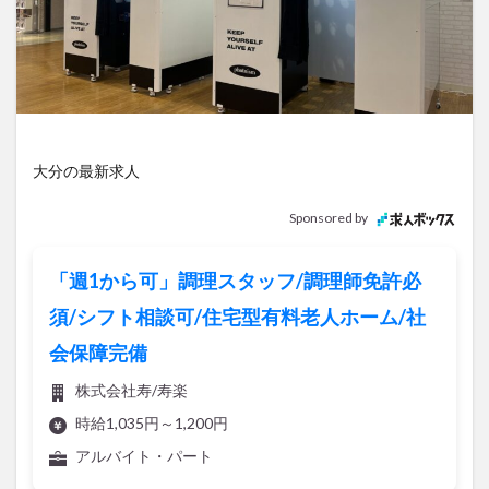
アイススケート
アウトドア
アサイーボウル
アフリカンサファリ
アミュプラザおおいた
アレンジレシピ
アートプラザ
イタリア料理
イベント
イルミネーション
インド料理
ウクライナ
オープン
カフェ
キャンプ
大分の最新求人
グルメ
コストコ
コスモス
コンビニ
コース料理
コーヒー
サイゼリヤ
サウナ
Sponsored by
ジェラート
ジゴロック
ジゴロック2025
ジャマイカ料理
ジャークチキン
スイーツ
「週1から可」調理スタッフ/調理師免許必
スタバ
セレクトショップ
ソフトクリーム
須/シフト相談可/住宅型有料老人ホーム/社
チキンカレー
テイクアウト
テレビ
会保障完備
トキハ本店
ハロウィン
ハンバーガー
株式会社寿/寿楽
ハンバーグ
ハーモニーランド
パスタ
パフェ
時給1,035円～1,200円
パン
パーク
パークプレイス大分
アルバイト・パート
ビアガーデン
ビール
ピザ
フェス