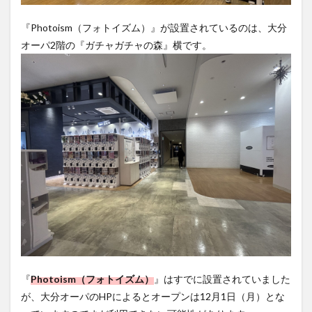
『Photoism（フォトイズム）』が設置されているのは、大分
大分駅近く
大神ファーム
大谷翔平選手
オーパ2階の『ガチャガチャの森』横です。
姫島村
子ども教室
子ども服
子育て
宇佐市
居酒屋
屋台
平和市民公園能楽堂
庄内町カフェ
府内
投票
挾間町
新幹線
新店
日出
日出町
日田市
昆虫食
明豊
書店
期間限定
本
杵築市
津久見市
海開き
温泉
湧水
湯布院
滝
漢方
炭火焼き
焼き菓子
犬
玖珠郡
由布市
由布院
甲子園
石仏
磨崖仏
祝祭の広場
神社
祭り
秋
移転
竹田
竹田市
竹田市ディナー
紅葉
絵本
自動販売機
自転車
臼杵市
舞台
『
Photoism（フォトイズム）
』はすでに設置されていました
芋
花
花火
茶碗蒸し
蕎麦
虹
が、大分オーパのHPによるとオープンは12月1日（月）とな
衆議院選挙
複合公共施設
観光
観光スポット
っていますのでまだ利用できない可能性があります。
話題
豊後大野
豊後大野市
豊後高田市