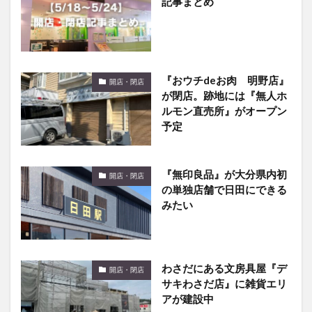
『おウチdeお肉 明野店』
開店・閉店
が閉店。跡地には『無人ホ
ルモン直売所』がオープン
予定
『無印良品』が大分県内初
開店・閉店
の単独店舗で日田にできる
みたい
わさだにある文房具屋『デ
開店・閉店
サキわさだ店』に雑貨エリ
アが建設中