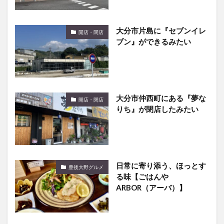
大分市片島に『セブンイレ
開店・閉店
ブン』ができるみたい
大分市仲西町にある『夢な
開店・閉店
りち』が閉店したみたい
日常に寄り添う、ほっとす
豊後大野グルメ
る味【ごはんや
ARBOR（アーバ）】
アミュプラザおおいたのフ
開店・閉店