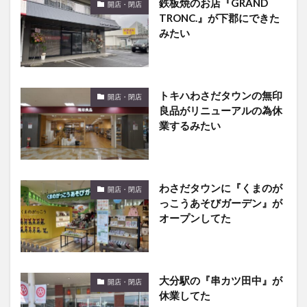
鉄板焼のお店『GRAND
開店・閉店
TRONC.』が下郡にできた
みたい
トキハわさだタウンの無印
開店・閉店
良品がリニューアルの為休
業するみたい
わさだタウンに『くまのが
開店・閉店
っこうあそびガーデン』が
オープンしてた
大分駅の『串カツ田中』が
開店・閉店
休業してた