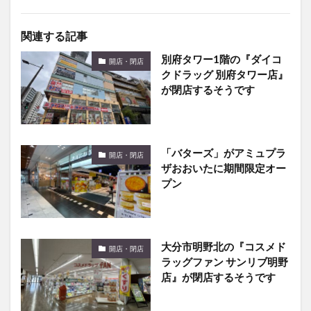
関連する記事
別府タワー1階の『ダイコ
開店・閉店
クドラッグ 別府タワー店』
が閉店するそうです
「バターズ」がアミュプラ
開店・閉店
ザおおいたに期間限定オー
プン
大分市明野北の『コスメド
開店・閉店
ラッグファン サンリブ明野
店』が閉店するそうです