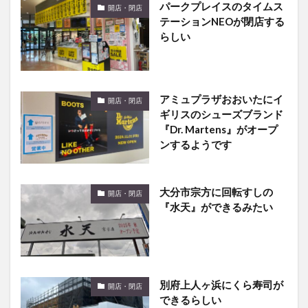
パークプレイスのタイムス
開店・閉店
テーションNEOが閉店する
らしい
アミュプラザおおいたにイ
開店・閉店
ギリスのシューズブランド
『Dr. Martens』がオープ
ンするようです
大分市宗方に回転すしの
開店・閉店
『水天』ができるみたい
別府上人ヶ浜にくら寿司が
開店・閉店
できるらしい