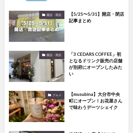
【5/25〜5/31】開店・閉店
開店・閉店
記事まとめ
「3 CEDARS COFFEE」初
開店・閉店
となるドリンク販売の店舗
が別府にオープンしたみた
い
【musubina】大分市中央
グルメ
町にオープン！お花屋さん
で味わうデーツシェイク