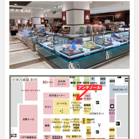
大分駅近く
大神ファーム
大谷翔平選手
姫島村
子ども教室
子ども服
子育て
宇佐市
居酒屋
屋台
平和市民公園能楽堂
庄内町カフェ
府内
投票
挾間町
新幹線
新店
日出
日出町
日田市
昆虫食
明豊
書店
期間限定
本
杵築市
津久見市
海開き
温泉
湧水
湯布院
滝
漢方
炭火焼き
焼き菓子
犬
玖珠郡
由布市
由布院
甲子園
石仏
磨崖仏
祝祭の広場
神社
祭り
秋
移転
竹田
竹田市
竹田市ディナー
紅葉
絵本
自動販売機
自転車
臼杵市
舞台
芋
花
花火
茶碗蒸し
蕎麦
虹
衆議院選挙
複合公共施設
観光
観光スポット
話題
豊後大野
豊後大野市
豊後高田市