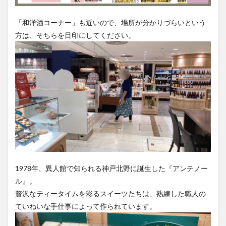
買い物
車
農業文化公園
道の駅
「和洋酒コーナー」も近いので、場所が分かりづらいという
鉄道ジオラマ
閉店
閉院
開店
開店閉店
方は、そちらを目印にしてください。
開店閉店まとめ
開院
韓国
韓国料理
音楽
飛行機
飲み物
高崎山
鰻
検索
1978年、異人館で知られる神戸北野に誕生した『アンテノー
ル』。
贅沢なティータイムを彩るスイーツたちは、熟練した職人の
ていねいな手仕事によって作られています。