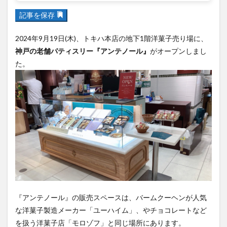
フルーツ
プレミアム商品券
プロレス
記事を保存
ヘルシー
ペスカトーレ
ペット
ホーバークラフト
ミヤマキリシマ
ラクテンチ
2024年9月19日(木)、トキハ本店の地下1階洋菓子売り場に、
神戸の老舗パティスリー『アンテノール』
がオープンしまし
ラバーダック
ランチ
ラーメン
リニューアル
た。
リンクスクエア
レトロ
レンタサイクル
中央町
中津市
中華料理
九重町
休業
佐伯市
佐伯市ランチ
佐賀関
体験レポ
保護猫
催事
公園
冬
初詣
別府
別府市
別府観光
古国府
古墳
古物
古着
台湾料理
和定食
和菓子
和食
国東市
地獄めぐり
城島高原パーク
壁画
夏祭り
外貨両替機
大分みなと祭り
大分グルメ
大分スイーツ
大分ランチ
『アンテノール』の販売スペースは、バームクーヘンが人気
大分三好ヴァイセアドラー
大分市
大分市美術館
な洋菓子製造メーカー「ユーハイム」、やチョコレートなど
大分県
大分県立美術館
大分空港
大分駅
を扱う洋菓子店「モロゾフ」と同じ場所にあります。