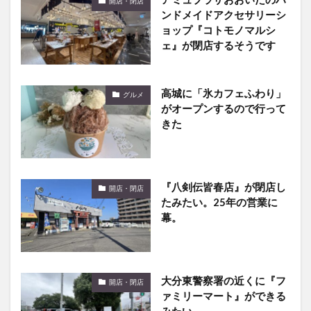
開店・閉店
ンドメイドアクセサリーシ
ョップ『コトモノマルシ
ェ』が閉店するそうです
高城に「氷カフェふわり」
グルメ
がオープンするので行って
きた
『八剣伝皆春店』が閉店し
開店・閉店
たみたい。25年の営業に
幕。
大分東警察署の近くに『フ
開店・閉店
ァミリーマート』ができる
みたい