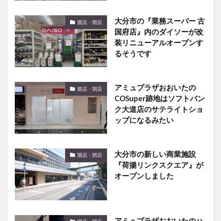
大分市の『業務スーパー 古
開店・閉店
国府店』内のダイソーが改
装リニューアルオープンす
るそうです
アミュプラザおおいたの
開店・閉店
COSuper跡地はソフトバン
ク大道店のサテライトショ
ップになるみたい
大分市の新しい商業施設
開店・閉店
『荷揚リンクスクエア』が
オープンしました
アミュプラザおおいたのハ