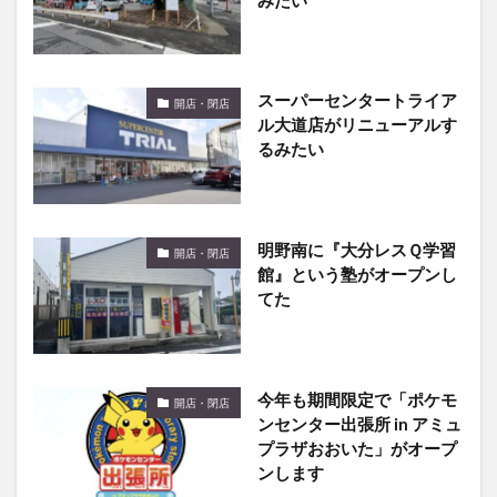
スーパーセンタートライア
開店・閉店
ル大道店がリニューアルす
るみたい
明野南に『大分レスＱ学習
開店・閉店
館』という塾がオープンし
てた
今年も期間限定で「ポケモ
開店・閉店
ンセンター出張所 in アミュ
プラザおおいた」がオープ
ンします