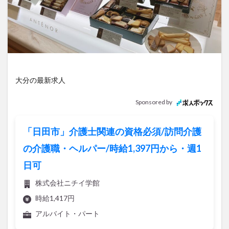
アイススケート
アウトドア
アサイーボウル
アフリカンサファリ
アミュプラザおおいた
アレンジレシピ
アートプラザ
イタリア料理
イベント
イルミネーション
インド料理
ウクライナ
オープン
カフェ
キャンプ
大分の最新求人
グルメ
コストコ
コスモス
コンビニ
コース料理
コーヒー
サイゼリヤ
サウナ
Sponsored by
ジェラート
ジゴロック
ジゴロック2025
ジャマイカ料理
ジャークチキン
スイーツ
「日田市」介護士関連の資格必須/訪問介護
スタバ
セレクトショップ
ソフトクリーム
の介護職・ヘルパー/時給1,397円から・週1
チキンカレー
テイクアウト
テレビ
日可
トキハ本店
ハロウィン
ハンバーガー
株式会社ニチイ学館
ハンバーグ
ハーモニーランド
パスタ
パフェ
時給1,417円
パン
パーク
パークプレイス大分
アルバイト・パート
ビアガーデン
ビール
ピザ
フェス