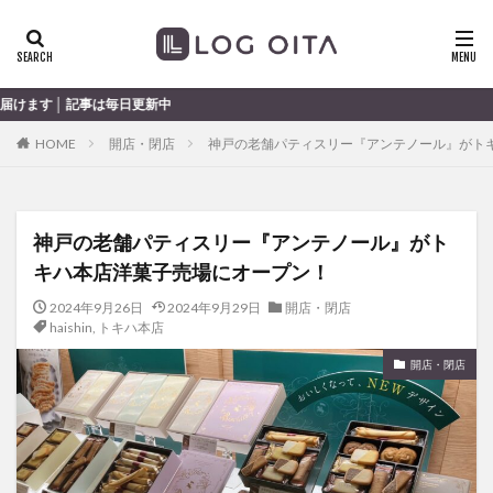
ランチ
開店
ディナー
花火
カテゴリー
新中
HOME
開店・閉店
神戸の老舗パティスリー『アンテノール』がト
タグ
chocozap
DE
GW
haiashin
haishi
神戸の老舗パティスリー『アンテノール』がト
haishin
haisin
haisnin
hasihin
hasishin
キハ本店洋菓子売場にオープン！
hishin
hqaishin
JR
kaiten
line
OPA
Paypay
PR
TOKIPO
TOYOTA
2024年9月26日
2024年9月29日
開店・閉店
haishin
,
トキハ本店
あじさい
いちご
うみたまご
おでかけ
開店・閉店
お土産
お弁当
かき氷
からあげ
くじゅう連山
ねとらぼ
ひまわり
ふるさと納税
まつり
まとめ
みかん
むし湯
わさだタウン
わったん