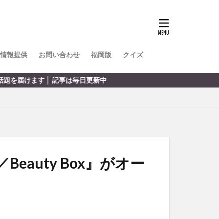
TOKIPO
かき氷
とめ
みかん
ル
情報提供
お問い合わせ
福岡版
クイズ
リア料理
中
キャンプ
ヤ
サウナ
スイーツ
レビ
タ
パフェ
フルーツ
auty Box』がオー
フト
重町
休業
初詣
別府