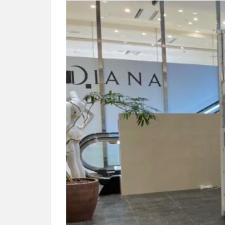
別府市
別府
国東市
地獄
大分グルメ
大分県
大分
姫島村
子ど
庄内町カフェ
明豊
書店
滝
漢方
磨崖仏
祝祭
絵本
自動販
衆議院選挙
買い物
車
開店閉店まとめ