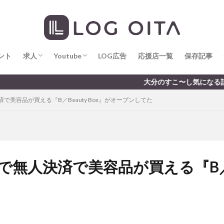
求人
LOG OITA求人のメリット
Youtube
LOG OITA YouTubeチャンネル
hin
hqaishin
JR
kaiten
line
OPA
Paypay
PR
じさい
いちご
うみたまご
おでかけ
お土産
お弁当
じゅう連山
ねとらぼ
ひまわり
ふるさと納税
まつり
ま
ント
だタウン
求人
わったん
Youtube
アイススケート
LOG広告
応援店一覧
アウトドア
保存記事
アサイーボウ
リ
アミュプラザおおいた
アレンジレシピ
アートプラザ
イタ
求人
LOG OITA求人のメリット
Youtube
LOG OITA YouTubeチャンネル
大分のすこ〜し気になる話題を届けます │ 記事は毎日更新
ルミネーション
インド料理
ウクライナ
オープン
カフェ
美容品が買える『B／Beauty Box』がオープンしてた
トコ
コスモス
コンビニ
コース料理
コーヒー
サイゼリ
ジゴロック
ジゴロック2025
ジャマイカ料理
ジャークチキン
クトショップ
ソフトクリーム
チキンカレー
テイクアウト
テ
ハロウィン
ハンバーガー
ハンバーグ
ハーモニーランド
パス
パークプレイス大分
ビアガーデン
ビール
ピザ
フェス
無人決済で美容品が買える『B／Be
プロレス
ヘルシー
ペスカトーレ
ペット
ホーバークラ
ラクテンチ
ラバーダック
ランチ
ラーメン
リニューアル
レトロ
レンタサイクル
中央町
中津市
中華料理
九
市ランチ
佐賀関
体験レポ
保護猫
催事
公園
冬