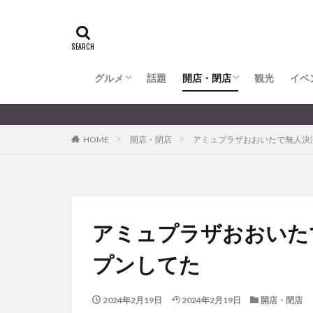
全てのグルメ
大分市ランチ
大分市ディナー
大分カフェ
大分スイーツ
別府市ランチ
別府カフェ
別府ディナー
竹田ランチ
日出町ランチ
開店・閉店
大分の開店・閉店まとめ
hasishin
his
TOYOTA
あ
からあげ
く
グルメ
話題
開店・閉店
むし湯
観光
イベ
わさ
アフリカンサファ
全てのグルメ
大分市ランチ
大分市ディナー
大分カフェ
大分スイーツ
別府市ランチ
別府カフェ
別府ディナー
竹田ランチ
日出町ランチ
開店・閉店
大分の開店・閉店まとめ
イベント
イ
HOME
開店・閉店
アミュプラザおおいたで無人決済で
グルメ
コス
ジェラート
スタバ
セレ
トキハ本店
パン
パーク
アミュプラザおおいたで
プレミアム商品券
プンしてた
ミヤマキリシマ
リンクスクエア
2024年2月19日
2024年2月19日
開店・閉店
佐伯市
佐伯