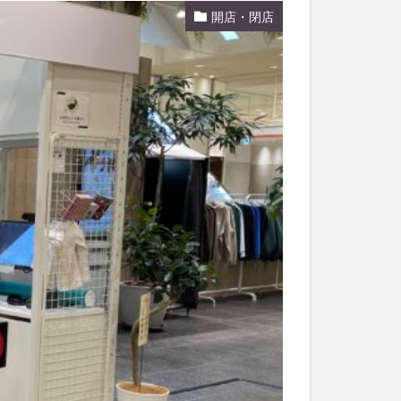
開店・閉店
和菓子
和食
なと祭り
大分市美術館
大谷翔平選手
市民公園能楽堂
日田市
昆虫食
水
湯布院
子園
石仏
市ディナー
紅葉
し
蕎麦
虹
野市
豊後高田市
開店閉店
山
鰻