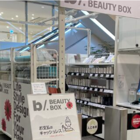
観光
古国府
古墳
古物
古着
台湾料理
和定食
めぐり
城島高原パーク
壁画
夏祭り
外貨両替機
大分み
大分スイーツ
大分ランチ
大分三好ヴァイセアドラー
大分市
県立美術館
大分空港
大分駅
大分駅近く
大神ファーム
も教室
子ども服
子育て
宇佐市
居酒屋
屋台
平和
府内
投票
挾間町
新幹線
新店
日出
日出町
期間限定
本
杵築市
津久見市
海開き
温泉
湧
炭火焼き
焼き菓子
犬
玖珠郡
由布市
由布院
甲
の広場
神社
祭り
秋
移転
竹田
竹田市
竹田
売機
自転車
臼杵市
舞台
芋
花
花火
茶碗蒸
複合公共施設
観光
観光スポット
話題
豊後大野
豊後大
農業文化公園
道の駅
鉄道ジオラマ
閉店
閉院
開店
開院
韓国
韓国料理
音楽
飛行機
飲み物
高崎
検索