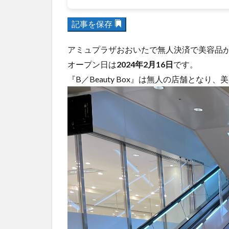
記事を保存
アミュプラザおおいたで無人決済で美容品が買え
オープン日は
2024年2月16日
です。
『B／Beauty Box』は無人の店舗とな