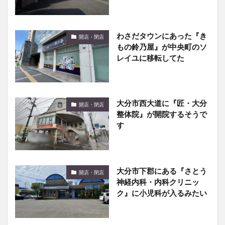
わさだタウンにあった『き
開店・閉店
もの鈴乃屋』が中央町のソ
レイユに移転してた
大分市西大道に『匠・大分
開店・閉店
整体院』が開院するそうで
す
大分市下郡にある『さとう
開店・閉店
神経内科・内科クリニッ
ク』に小児科が入るみたい