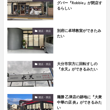
グバー『Robbie』が閉店す
るらしい
別府に卓球教室ができたみ
開店・閉店
たい
大分市宗方に回転すしの
開店・閉店
『水天』ができるみたい
麺勝 乙津店の跡地に『大衆
開店・閉店
中華の店 炎』ができるみた
い