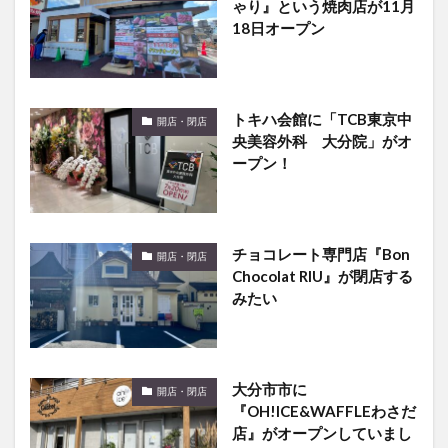
ゃり』という焼肉店が11月
18日オープン
トキハ会館に「TCB東京中
開店・閉店
央美容外科 大分院」がオ
ープン！
チョコレート専門店『Bon
開店・閉店
Chocolat RIU』が閉店する
みたい
大分市市に
開店・閉店
『OH!ICE&WAFFLEわさだ
店』がオープンしていまし