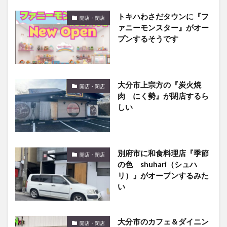
トキハわさだタウンに『フ
開店・閉店
ァニーモンスター』がオー
プンするそうです
大分市上宗方の『炭火焼
開店・閉店
肉 にく勢』が閉店するら
しい
別府市に和食料理店『季節
開店・閉店
の色 shuhari（シュハ
リ）』がオープンするみた
い
大分市のカフェ＆ダイニン
開店・閉店