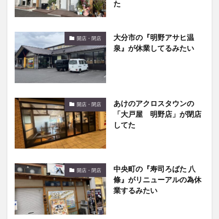
た
大分市の『明野アサヒ温
開店・閉店
泉』が休業してるみたい
あけのアクロスタウンの
開店・閉店
「大戸屋 明野店」が閉店
してた
中央町の『寿司ろばた 八
開店・閉店
條』がリニューアルの為休
業するみたい