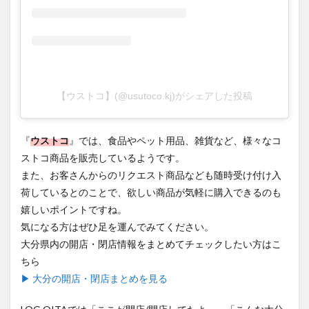
買い物
車
農業文化公園
道の駅
鉄道ジオラマ
閉店
閉院
開店
開店閉店
開店閉店まとめ
開院
韓国
韓国料理
音楽
飛行機
飲み物
高崎山
鰻
【ウストコ】(@usutoco.kj)がシェアした投稿
検索
『
ウストコ
』では、食品やペット用品、雑貨など、様々なコ
ストコ商品を販売しているようです。
また、お客さんからのリクエスト商品なども随時受け付け入
荷しているとのことで、欲しい商品が気軽に購入できるのも
嬉しいポイントですね。
気になる方はぜひ足を運んでみてください。
大分県内の開店・閉店情報をまとめてチェックしたい方はこ
ちら
▶ 大分の開店・閉店まとめを見る