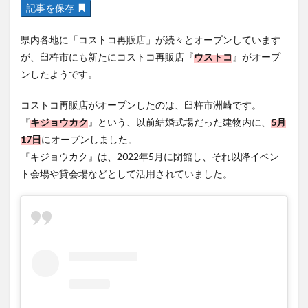
記事を保存
フルーツ
プレミアム商品券
プロレス
ヘルシー
ペスカトーレ
ペット
県内各地に「コストコ再販店」が続々とオープンしています
ホーバークラフト
ミヤマキリシマ
ラクテンチ
が、臼杵市にも新たにコストコ再販店『
ウストコ
』がオープ
ラバーダック
ランチ
ラーメン
リニューアル
ンしたようです。
リンクスクエア
レトロ
レンタサイクル
コストコ再販店がオープンしたのは、臼杵市洲崎です。
中央町
中津市
中華料理
九重町
休業
『
キジョウカク
』という、以前結婚式場だった建物内に、
5月
佐伯市
佐伯市ランチ
佐賀関
体験レポ
17日
にオープンしました。
保護猫
催事
公園
冬
初詣
別府
『キジョウカク』は、2022年5月に閉館し、それ以降イベン
ト会場や貸会場などとして活用されていました。
別府市
別府観光
古国府
古墳
古物
古着
台湾料理
和定食
和菓子
和食
国東市
地獄めぐり
城島高原パーク
壁画
夏祭り
外貨両替機
大分みなと祭り
大分グルメ
大分スイーツ
大分ランチ
大分三好ヴァイセアドラー
大分市
大分市美術館
大分県
大分県立美術館
大分空港
大分駅