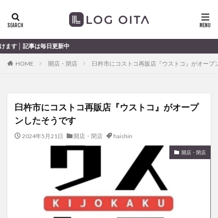
ランチ
開店
ディナー
花火
カテゴリー
毎日更新中
HOME
開店・閉店
臼杵市にコストコ再販店『ウストコ』がオープ
タグ
chocozap
DE
GW
haiashin
haishi
臼杵市にコストコ再販店『ウストコ』がオープ
haishin
haisin
haisnin
hasihin
hasishin
ンしたそうです
hishin
hqaishin
JR
kaiten
line
OPA
Paypay
PR
TOKIPO
TOYOTA
2024年5月21日
開店・閉店
haishin
あじさい
いちご
うみたまご
おでかけ
開店・閉店
お土産
お弁当
かき氷
からあげ
くじゅう連山
ねとらぼ
ひまわり
ふるさと納税
まつり
まとめ
みかん
むし湯
わさだタウン
わったん