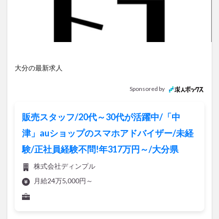
アイススケート
アウトドア
アサイーボウル
アフリカンサファリ
アミュプラザおおいた
アレンジレシピ
アートプラザ
イタリア料理
イベント
イルミネーション
インド料理
ウクライナ
オープン
カフェ
キャンプ
大分の最新求人
グルメ
コストコ
コスモス
コンビニ
Sponsored by
コース料理
コーヒー
サイゼリヤ
サウナ
ジェラート
ジゴロック
ジゴロック2025
販売スタッフ/20代～30代が活躍中/「中
ジャマイカ料理
ジャークチキン
スイーツ
津」auショップのスマホアドバイザー/未経
スタバ
セレクトショップ
ソフトクリーム
験/正社員経験不問!年317万円～/大分県
チキンカレー
テイクアウト
テレビ
株式会社ディンプル
トキハ本店
ハロウィン
ハンバーガー
月給24万5,000円～
ハンバーグ
ハーモニーランド
パスタ
パフェ
パン
パーク
パークプレイス大分
ビアガーデン
ビール
ピザ
フェス