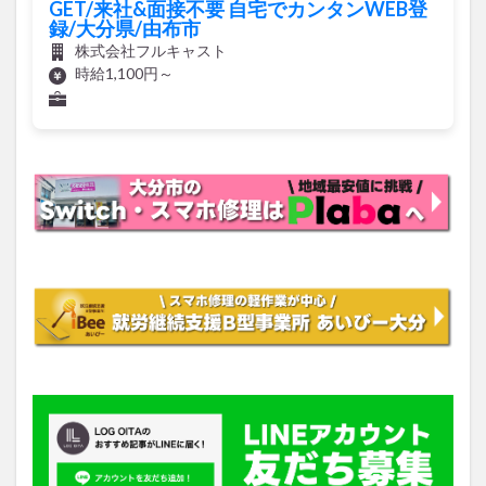
GET/来社&面接不要 自宅でカンタンWEB登
録/大分県/由布市
株式会社フルキャスト
時給1,100円～