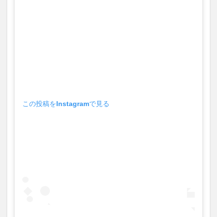
大分駅近く
大神ファーム
大谷翔平選手
姫島村
子ども教室
子ども服
子育て
宇佐市
居酒屋
屋台
平和市民公園能楽堂
庄内町カフェ
府内
投票
挾間町
新幹線
新店
日出
日出町
日田市
昆虫食
明豊
書店
期間限定
本
杵築市
津久見市
海開き
温泉
湧水
湯布院
この投稿をInstagramで見る
滝
漢方
炭火焼き
焼き菓子
犬
玖珠郡
由布市
由布院
甲子園
石仏
磨崖仏
祝祭の広場
神社
祭り
秋
移転
竹田
竹田市
竹田市ディナー
紅葉
絵本
自動販売機
自転車
臼杵市
舞台
芋
花
花火
茶碗蒸し
蕎麦
虹
衆議院選挙
複合公共施設
観光
観光スポット
話題
豊後大野
豊後大野市
豊後高田市