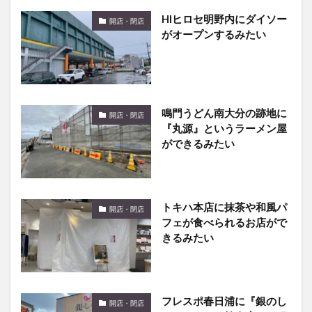
HIヒロセ明野内にダイソー
開店・閉店
がオープンするみたい
鳴門うどん南大分の跡地に
開店・閉店
『丸源』というラーメン屋
ができるみたい
トキハ本店に抹茶や和風パ
開店・閉店
フェが食べられるお店がで
きるみたい
フレスポ春日浦に『銀のし
開店・閉店