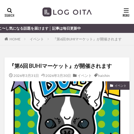
ランチ
開店
ディナー
花火
カテゴリー
を届けます │ 記事は毎日更新中
HOME
イベント
『第6回 BUHIマーケット』が開催されます
タグ
chocozap
DE
GW
haiashin
haishi
『第6回 BUHIマーケット』が開催されます
haishin
haisin
haisnin
hasihin
hasishin
hishin
hqaishin
JR
kaiten
line
2026年3月31日
2026年3月30日
イベント
haishin
OPA
Paypay
PR
TOKIPO
TOYOTA
イベント
あじさい
いちご
うみたまご
おでかけ
お土産
お弁当
かき氷
からあげ
くじゅう連山
ねとらぼ
ひまわり
ふるさと納税
まつり
まとめ
みかん
むし湯
わさだタウン
わったん