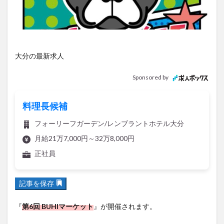
アイススケート
アウトドア
アサイーボウル
アフリカンサファリ
アミュプラザおおいた
アレンジレシピ
アートプラザ
イタリア料理
イベント
イルミネーション
インド料理
大分の最新求人
ウクライナ
オープン
カフェ
キャンプ
Sponsored by
グルメ
コストコ
コスモス
コンビニ
コース料理
コーヒー
サイゼリヤ
サウナ
料理長候補
ジェラート
ジゴロック
ジゴロック2025
フォーリーフガーデン/レンブラントホテル大分
ジャマイカ料理
ジャークチキン
スイーツ
月給21万7,000円～32万8,000円
スタバ
セレクトショップ
ソフトクリーム
正社員
チキンカレー
テイクアウト
テレビ
トキハ本店
ハロウィン
ハンバーガー
記事を保存
ハンバーグ
ハーモニーランド
パスタ
パフェ
パン
パーク
パークプレイス大分
『
第6回 BUHIマーケット
』が開催されます。
ビアガーデン
ビール
ピザ
フェス