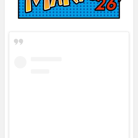
買い物
車
農業文化公園
道の駅
鉄道ジオラマ
閉店
閉院
開店
開店閉店
開店閉店まとめ
開院
韓国
韓国料理
音楽
飛行機
飲み物
高崎山
鰻
検索