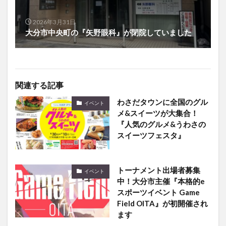
2026年3月31日
大分市中央町の『矢野眼科』が閉院していました
関連する記事
わさだタウンに全国のグル
イベント
メ&スイーツが大集合！
『人気のグルメ&うわさの
スイーツフェスタ』
トーナメント出場者募集
イベント
中！大分市主催『本格的e
スポーツイベント Game
Field OITA』が初開催され
ます