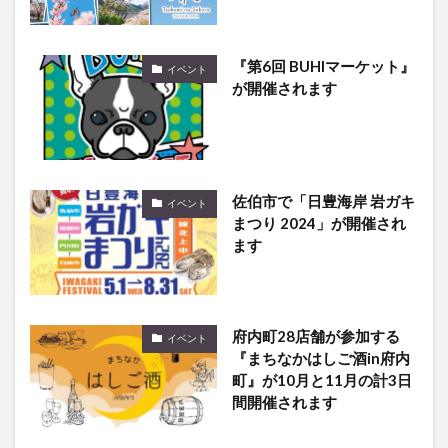
『第6回 BUHIマーケット』
イベント
が開催されます
佐伯市で「日豊海岸 岩ガキ
イベント
まつり 2024」が開催され
ます
府内町28店舗が参加する
イベント
『まちなかはしご酒in府内
町』が10月と11月の計3日
間開催されます