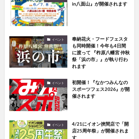
in八面山』が開催されます
奉納花火・フードフェスタ
イベント
も同時開催！今年も4日間
に渡って 『柞原八幡宮 仲秋
祭「浜の市」』が執り行わ
れます
初開催！『なかつみんなの
イベント
スポーツフェス2026』が開
催されます
4/21にイオン挾間店で「開
イベント
店25周年祭」が開催されま
す