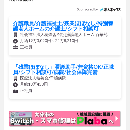
Sponsored by
介護職員/介護福祉士/残業ほぼなし/特別養
護老人ホームの介護士/シフト相談可
社会福祉法人穂燈舎/特別擁護老人ホーム 百華苑
月給19万3,020円～24万8,210円
正社員
「残業ほぼなし」看護助手/無資格OK/正職
員/シフト相談可/病院/社会保障完備
医療法人積善会/千嶋病院
月給18万450円
正社員