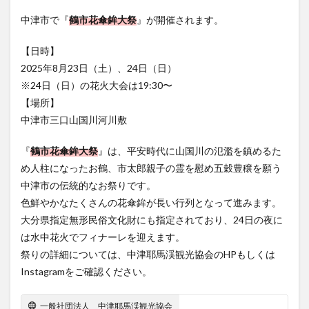
フルーツ
プレミアム商品券
プロレス
中津市で『
鶴市花傘鉾大祭
』が開催されます。
ヘルシー
ペスカトーレ
ペット
ホーバークラフト
ミヤマキリシマ
ラクテンチ
【日時】
2025年8月23日（土）、24日（日）
ラバーダック
ランチ
ラーメン
リニューアル
※24日（日）の花火大会は19:30〜
リンクスクエア
レトロ
レンタサイクル
【場所】
中央町
中津市
中華料理
九重町
休業
中津市三口山国川河川敷
佐伯市
佐伯市ランチ
佐賀関
体験レポ
『
鶴市花傘鉾大祭
』は、平安時代に山国川の氾濫を鎮めるた
保護猫
催事
公園
冬
初詣
別府
め人柱になったお鶴、市太郎親子の霊を慰め五穀豊穣を願う
別府市
別府観光
古国府
古墳
古物
中津市の伝統的なお祭りです。
古着
台湾料理
和定食
和菓子
和食
色鮮やかなたくさんの花傘鉾が長い行列となって進みます。
国東市
地獄めぐり
城島高原パーク
壁画
大分県指定無形民俗文化財にも指定されており、24日の夜に
夏祭り
外貨両替機
大分みなと祭り
は水中花火でフィナーレを迎えます。
祭りの詳細については、中津耶馬渓観光協会のHPもしくは
大分グルメ
大分スイーツ
大分ランチ
Instagramをご確認ください。
大分三好ヴァイセアドラー
大分市
大分市美術館
大分県
大分県立美術館
大分空港
大分駅
一般社団法人 中津耶馬渓観光協会