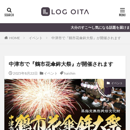
ランチ
開店
ディナー
花火
カテゴリー
大分のすこ〜し気になる話題を届けます │ 記事は毎日更
HOME
イベント
中津市で『鶴市花傘鉾大祭』が開催されます
タグ
chocozap
DE
GW
haiashin
haishi
中津市で『鶴市花傘鉾大祭』が開催されます
haishin
haisin
haisnin
hasihin
hasishin
hishin
hqaishin
JR
kaiten
line
2025年8月22日
イベント
haishin
OPA
Paypay
PR
TOKIPO
TOYOTA
イベント
あじさい
いちご
うみたまご
おでかけ
お土産
お弁当
かき氷
からあげ
くじゅう連山
ねとらぼ
ひまわり
ふるさと納税
まつり
まとめ
みかん
むし湯
わさだタウン
わったん