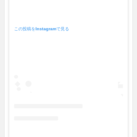
買い物
車
農業文化公園
道の駅
鉄道ジオラマ
閉店
閉院
開店
開店閉店
開店閉店まとめ
開院
韓国
韓国料理
この投稿をInstagramで見る
音楽
飛行機
飲み物
高崎山
鰻
検索