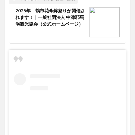
大分駅近く
大神ファーム
大谷翔平選手
2025年 鶴市花傘鉾祭りが開催さ
姫島村
子ども教室
子ども服
子育て
れます！｜一般社団法人 中津耶馬
宇佐市
居酒屋
屋台
平和市民公園能楽堂
渓観光協会（公式ホームページ）
庄内町カフェ
府内
投票
挾間町
新幹線
新店
日出
日出町
日田市
昆虫食
明豊
書店
期間限定
本
杵築市
津久見市
海開き
温泉
湧水
湯布院
滝
漢方
炭火焼き
焼き菓子
犬
玖珠郡
由布市
由布院
甲子園
石仏
磨崖仏
祝祭の広場
神社
祭り
秋
移転
竹田
竹田市
竹田市ディナー
紅葉
絵本
自動販売機
自転車
臼杵市
舞台
芋
花
花火
茶碗蒸し
蕎麦
虹
衆議院選挙
複合公共施設
観光
観光スポット
話題
豊後大野
豊後大野市
豊後高田市