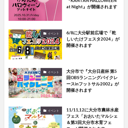
at Night』が開催されます
6/8に大分駅前広場で「乾
イベント
しいたけフェスタ2024」が
開催されます
大分市で『大分日産杯 第5
イベント
回OBSランニングバイクレ
ースinフットサル2002』が
開催されます
11/11,12に大分市農林水産
イベント
フェス「おおいたマルシェ
＆第3回大分市木育フェ
ス」が開催されます