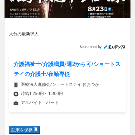
アイススケート
アウトドア
アサイーボウル
アフリカンサファリ
アミュプラザおおいた
アレンジレシピ
アートプラザ
イタリア料理
イベント
イルミネーション
インド料理
大分の最新求人
ウクライナ
オープン
カフェ
キャンプ
Sponsored by
グルメ
コストコ
コスモス
コンビニ
コース料理
コーヒー
サイゼリヤ
サウナ
介護福祉士/介護職員/週2から可/ショートス
ジェラート
ジゴロック
ジゴロック2025
テイの介護士/夜勤専従
ジャマイカ料理
ジャークチキン
スイーツ
医療法人進修会/ショートステイ おおつか
スタバ
セレクトショップ
ソフトクリーム
時給1,250円～1,300円
チキンカレー
テイクアウト
テレビ
アルバイト・パート
トキハ本店
ハロウィン
ハンバーガー
ハンバーグ
ハーモニーランド
パスタ
パフェ
パン
パーク
パークプレイス大分
記事を保存
ビアガーデン
ビール
ピザ
フェス