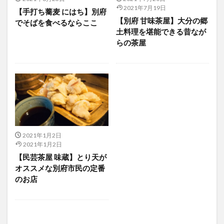
2021年7月19日
【手打ち蕎麦 にはち】別府
【別府 甘味茶屋】大分の郷
でそばを食べるならここ
土料理を堪能できる昔なが
らの茶屋
2021年1月2日
2021年1月2日
【民芸茶屋 味蔵】とり天が
オススメな別府市民の定番
のお店