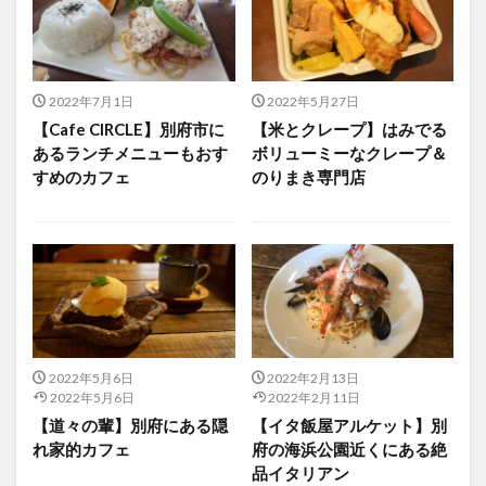
大分駅近く
大神ファーム
大谷翔平選手
姫島村
子ども教室
子ども服
子育て
宇佐市
居酒屋
屋台
平和市民公園能楽堂
2022年7月1日
2022年5月27日
庄内町カフェ
府内
投票
挾間町
新幹線
【Cafe CIRCLE】別府市に
【米とクレープ】はみでる
新店
日出
日出町
日田市
昆虫食
あるランチメニューもおす
ボリューミーなクレープ＆
すめのカフェ
のりまき専門店
明豊
書店
期間限定
本
杵築市
津久見市
海開き
温泉
湧水
湯布院
滝
漢方
炭火焼き
焼き菓子
犬
玖珠郡
由布市
由布院
甲子園
石仏
磨崖仏
祝祭の広場
神社
祭り
秋
移転
竹田
竹田市
竹田市ディナー
紅葉
絵本
自動販売機
自転車
臼杵市
舞台
2022年5月6日
2022年2月13日
2022年5月6日
2022年2月11日
芋
花
花火
茶碗蒸し
蕎麦
虹
【道々の輩】別府にある隠
【イタ飯屋アルケット】別
衆議院選挙
複合公共施設
観光
観光スポット
れ家的カフェ
府の海浜公園近くにある絶
品イタリアン
話題
豊後大野
豊後大野市
豊後高田市