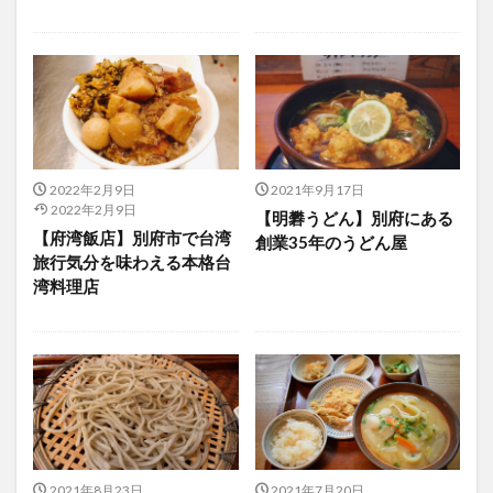
買い物
車
農業文化公園
道の駅
鉄道ジオラマ
閉店
閉院
開店
開店閉店
開店閉店まとめ
開院
韓国
韓国料理
音楽
飛行機
飲み物
高崎山
鰻
検索
2022年2月9日
2021年9月17日
2022年2月9日
【明礬うどん】別府にある
【府湾飯店】別府市で台湾
創業35年のうどん屋
旅行気分を味わえる本格台
湾料理店
2021年8月23日
2021年7月20日