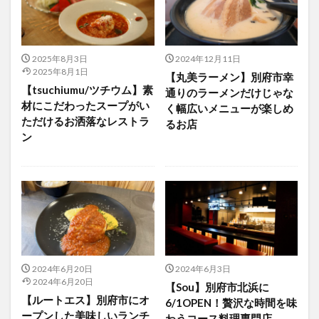
アイススケート
アウトドア
アサイーボウル
アフリカンサファリ
アミュプラザおおいた
アレンジレシピ
アートプラザ
イタリア料理
2025年8月3日
2024年12月11日
2025年8月1日
イベント
イルミネーション
インド料理
【丸美ラーメン】別府市幸
【tsuchiumu/ツチウム】素
通りのラーメンだけじゃな
ウクライナ
オープン
カフェ
キャンプ
材にこだわったスープがい
く幅広いメニューが楽しめ
グルメ
コストコ
コスモス
コンビニ
ただけるお洒落なレストラ
るお店
ン
コース料理
コーヒー
サイゼリヤ
サウナ
ジェラート
ジゴロック
ジゴロック2025
ジャマイカ料理
ジャークチキン
スイーツ
スタバ
セレクトショップ
ソフトクリーム
チキンカレー
テイクアウト
テレビ
トキハ本店
ハロウィン
ハンバーガー
ハンバーグ
ハーモニーランド
パスタ
パフェ
2024年6月20日
2024年6月3日
2024年6月20日
パン
パーク
パークプレイス大分
【Sou】別府市北浜に
【ルートエス】別府市にオ
6/1OPEN！贅沢な時間を味
ビアガーデン
ビール
ピザ
フェス
ープンした美味しいランチ
わうコース料理専門店