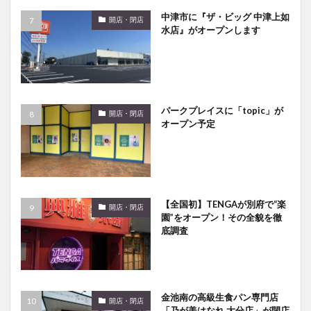
中津市に『ザ・ビッグ 中津上如
開店・閉店
水店』がオープンします
パークプレイスに「topic」が
開店・閉店
オープン予定
【全国初】TENGAが別府で“楽
開店・閉店
園”をオープン！その全貌を徹
底調査
金池南の高級生食パン専門店
開店・閉店
「乃が美はなれ 大分店」が閉店