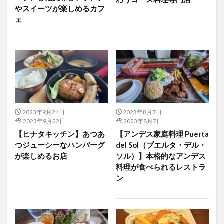
フルーツ
プレミアム商品券
プロレス
やスイーツが楽しめるカフ
ェ
ヘルシー
ペスカトーレ
ペット
ホーバークラフト
ミヤマキリシマ
ラクテンチ
ラバーダック
ランチ
ラーメン
リニューアル
リンクスクエア
レトロ
レンタサイクル
中央町
中津市
中華料理
九重町
休業
佐伯市
佐伯市ランチ
佐賀関
体験レポ
保護猫
催事
公園
冬
初詣
別府
2023年9月24日
2023年8月7日
2023年9月22日
2023年8月7日
別府市
別府観光
古国府
古墳
古物
【ヒナタキッチン】あつあ
【アンデス家庭料理 Puerta
古着
台湾料理
和定食
和菓子
和食
つジューシーなハンバーグ
del Sol（プエルタ・デル・
が楽しめるお店
ソル）】本格的なアンデス
国東市
地獄めぐり
城島高原パーク
壁画
料理が食べられるレストラ
夏祭り
外貨両替機
大分みなと祭り
ン
大分グルメ
大分スイーツ
大分ランチ
大分三好ヴァイセアドラー
大分市
大分市美術館
大分県
大分県立美術館
大分空港
大分駅