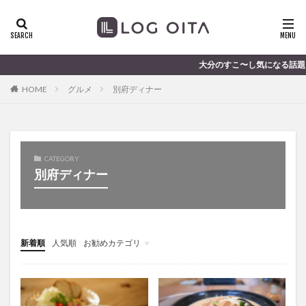
ランチ
開店
ディナー
花火
カテゴリー
大分のすこ〜し気になる話題を届けます │ 
HOME
グルメ
別府ディナー
タグ
chocozap
DE
GW
haiashin
haishi
haishin
haisin
haisnin
hasihin
hasishin
CATEGORY
hishin
hqaishin
JR
kaiten
line
別府ディナー
OPA
Paypay
PR
TOKIPO
TOYOTA
あじさい
いちご
うみたまご
おでかけ
お土産
お弁当
かき氷
からあげ
新着順
人気順
お勧めカテゴリ
くじゅう連山
ねとらぼ
ひまわり
未分類
ふるさと納税
まつり
まとめ
みかん
むし湯
わさだタウン
わったん