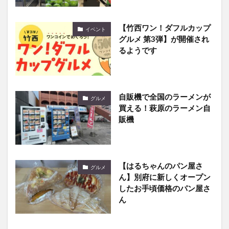
【竹西ワン！ダフルカップ
イベント
グルメ 第3弾】が開催され
るようです
自販機で全国のラーメンが
グルメ
買える！萩原のラーメン自
販機
【はるちゃんのパン屋さ
グルメ
ん】別府に新しくオープン
したお手頃価格のパン屋さ
ん
【茶房 萬太郎】別府の朝見
グルメ
神社境内にある古民家カフ