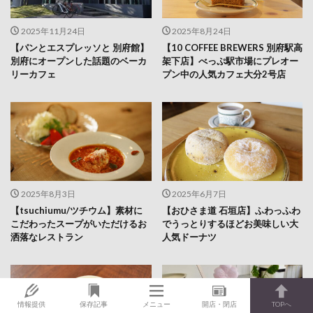
【パンとエスプレッソと 別府館】
【10 COFFEE BREWERS 別府駅高
別府にオープンした話題のベーカ
架下店】べっぷ駅市場にプレオー
リーカフェ
プン中の人気カフェ大分2号店
2025年8月3日
2025年6月7日
【tsuchiumu/ツチウム】素材に
【おひさま道 石垣店】ふわっふわ
こだわったスープがいただけるお
でうっとりするほどお美味しい大
洒落なレストラン
人気ドーナツ
情報提供
保存記事
メニュー
開店・閉店
TOPへ