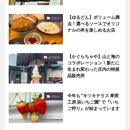
【ゆるどん】ボリューム満
グルメ
点！選べるソースでオリジ
ナルの丼を楽しめるお店
【かぐらちゃや】山と海の
おでかけ
コラボレーション！新たに
生まれ変わった庄内の特産
品販売所
今年も “キツキテラス 果実
グルメ
工房 浜いちご園” で『いち
ご狩り』が始まっています
【nagomi coffee】豊後大
グルメ
野市犬飼町にある自家焙煎