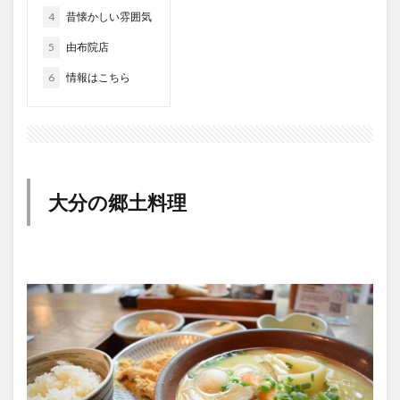
5
由布院店
大分駅近く
大神ファーム
大谷翔平選手
6
情報はこちら
姫島村
子ども教室
子ども服
子育て
宇佐市
居酒屋
屋台
平和市民公園能楽堂
庄内町カフェ
府内
投票
挾間町
新幹線
新店
日出
日出町
日田市
昆虫食
明豊
書店
期間限定
本
杵築市
大分の郷土料理
津久見市
海開き
温泉
湧水
湯布院
滝
漢方
炭火焼き
焼き菓子
犬
玖珠郡
由布市
由布院
甲子園
石仏
磨崖仏
祝祭の広場
神社
祭り
秋
移転
竹田
竹田市
竹田市ディナー
紅葉
絵本
自動販売機
自転車
臼杵市
舞台
芋
花
花火
茶碗蒸し
蕎麦
虹
衆議院選挙
複合公共施設
観光
観光スポット
話題
豊後大野
豊後大野市
豊後高田市