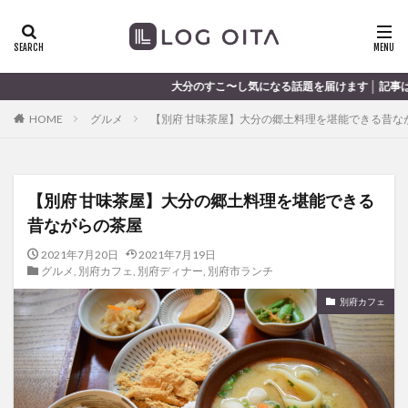
ランチ
開店
ディナー
花火
カテゴリー
大分のすこ〜し気になる話題を届けます │ 記事は毎日更新中
HOME
グルメ
【別府 甘味茶屋】大分の郷土料理を堪能できる昔な
タグ
chocozap
DE
GW
haiashin
haishi
【別府 甘味茶屋】大分の郷土料理を堪能できる
haishin
haisin
haisnin
hasihin
hasishin
昔ながらの茶屋
hishin
hqaishin
JR
kaiten
line
OPA
Paypay
PR
TOKIPO
TOYOTA
2021年7月20日
2021年7月19日
グルメ
,
別府カフェ
,
別府ディナー
,
別府市ランチ
あじさい
いちご
うみたまご
おでかけ
別府カフェ
お土産
お弁当
かき氷
からあげ
くじゅう連山
ねとらぼ
ひまわり
ふるさと納税
まつり
まとめ
みかん
むし湯
わさだタウン
わったん