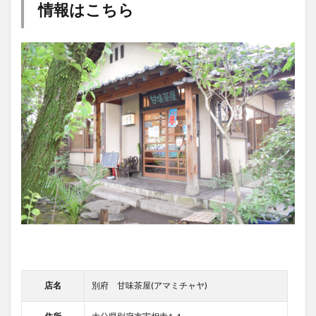
店名
別府 甘味茶屋(アマミチャヤ)
住所
大分県別府市実相寺1-4
電話番号
0977-67-6024