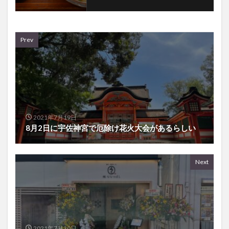
Prev
2021年7月19日
8月2日に宇佐神宮で厄除け花火大会があるらしい
Next
2021年7月20日
土用の丑の日の前に『鰻 ななつぼし』が中央町にで
きてた