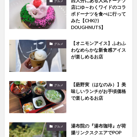
みた【CHK(!)
DOUGHNUTS】
【オニモンアイス】ふわふ
グルメ
わなめらかな新食感アイス
が楽しめるお店
【葩野実（はなのみ）】美
グルメ
味しいランチがお手頃価格
で楽しめるお店
湯布院の『湯布珈琲』が荷
グルメ
揚リンクスクエアでPOP
UPを開催中です