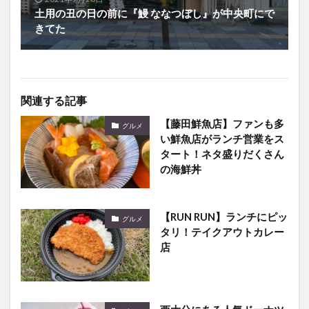
関連する記事
【藤田鮮魚店】ファンも多
グルメ
い鮮魚店がランチ営業をス
タート！ネタ盛りだくさん
の海鮮丼
【RUN RUN】ランチにピッ
グルメ
タリ！テイクアウトカレー
店
西大分にある人気ドーナツ
グルメ
店にゆ～わくワイドのコラ
ボドーナツを食べに行って