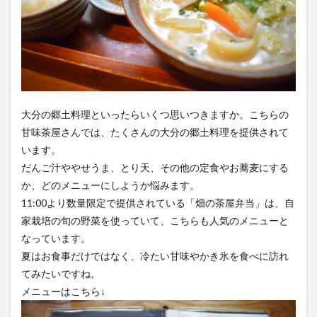
買い物
車
農業文化公園
道の駅
鉄道ジオラマ
閉店
閉院
開店
開店閉店
開店閉店まとめ
開院
韓国
韓国料理
音楽
飛行機
飲み物
高崎山
鰻
大分の郷土料理といったらいくつ思いつきますか。こちらの
甘味茶屋さんでは、たくさんの大分の郷土料理を提供されて
検索
います。
だんご汁ややせうま、とり天、その他の定食やお蕎麦にする
か、どのメニューにしようか悩みます。
11:00より数量限定で提供されている「畑の茶屋弁当」は、自
家栽培の旬の野菜を使っていて、こちらも人気のメニューと
なっています。
夏はお食事だけではなく、冷たい甘味やかき氷を食べに訪れ
てみたいですね。
メニューはこちら↓