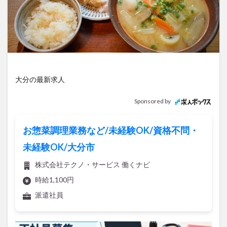
アイススケート
アウトドア
アサイーボウル
アフリカンサファリ
アミュプラザおおいた
アレンジレシピ
アートプラザ
イタリア料理
イベント
イルミネーション
インド料理
ウクライナ
オープン
カフェ
キャンプ
大分の最新求人
グルメ
コストコ
コスモス
コンビニ
コース料理
コーヒー
サイゼリヤ
サウナ
Sponsored by
ジェラート
ジゴロック
ジゴロック2025
ジャマイカ料理
ジャークチキン
スイーツ
お惣菜調理業務など/未経験OK/資格不問・
スタバ
セレクトショップ
ソフトクリーム
未経験OK/大分市
チキンカレー
テイクアウト
テレビ
株式会社テクノ・サービス 働くナビ
トキハ本店
ハロウィン
ハンバーガー
時給1,100円
ハンバーグ
ハーモニーランド
パスタ
パフェ
派遣社員
パン
パーク
パークプレイス大分
ビアガーデン
ビール
ピザ
フェス