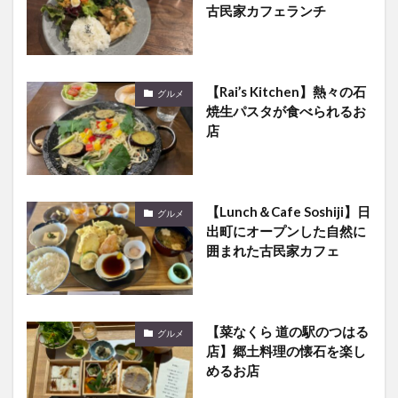
【Rai’s Kitchen】熱々の石
グルメ
焼生パスタが食べられるお
店
【Lunch＆Cafe Soshiji】日
グルメ
出町にオープンした自然に
囲まれた古民家カフェ
【菜なくら 道の駅のつはる
グルメ
店】郷土料理の懐石を楽し
めるお店