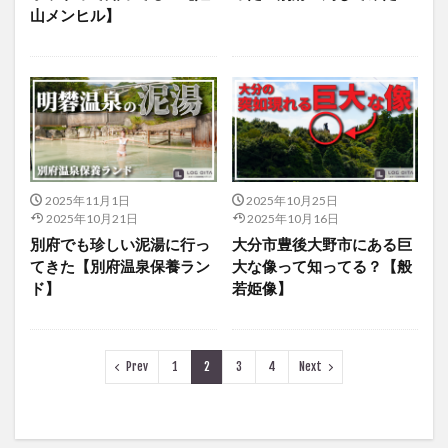
山メンヒル】
2025年11月1日
2025年10月25日
2025年10月21日
2025年10月16日
別府でも珍しい泥湯に行っ
大分市豊後大野市にある巨
てきた【別府温泉保養ラン
大な像って知ってる？【般
ド】
若姫像】
Prev
1
2
3
4
Next