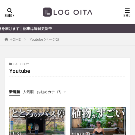
ランチ
開店
ディナー
花火
カテゴリー
は毎日更新中
HOME
Youtube (ページ2)
タグ
chocozap
DE
GW
haiashin
haishi
CATEGORY
haishin
haisin
haisnin
hasihin
hasishin
Youtube
hishin
hqaishin
JR
kaiten
line
OPA
Paypay
PR
TOKIPO
TOYOTA
新着順
人気順
お勧めカテゴリ
あじさい
いちご
うみたまご
おでかけ
未分類
お土産
お弁当
かき氷
からあげ
くじゅう連山
ねとらぼ
ひまわり
ふるさと納税
まつり
まとめ
みかん
むし湯
わさだタウン
わったん