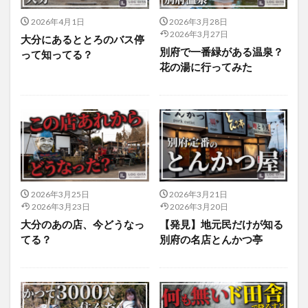
アイススケート
アウトドア
アサイーボウル
2026年4月1日
2026年3月28日
アフリカンサファリ
アミュプラザおおいた
2026年3月27日
大分にあるととろのバス停
アレンジレシピ
アートプラザ
イタリア料理
別府で一番緑がある温泉？
って知ってる？
花の湯に行ってみた
イベント
イルミネーション
インド料理
ウクライナ
オープン
カフェ
キャンプ
グルメ
コストコ
コスモス
コンビニ
コース料理
コーヒー
サイゼリヤ
サウナ
ジェラート
ジゴロック
ジゴロック2025
ジャマイカ料理
ジャークチキン
スイーツ
スタバ
セレクトショップ
ソフトクリーム
2026年3月25日
2026年3月21日
2026年3月23日
2026年3月20日
チキンカレー
テイクアウト
テレビ
大分のあの店、今どうなっ
【発見】地元民だけが知る
トキハ本店
ハロウィン
ハンバーガー
てる？
別府の名店とんかつ亭
ハンバーグ
ハーモニーランド
パスタ
パフェ
パン
パーク
パークプレイス大分
ビアガーデン
ビール
ピザ
フェス