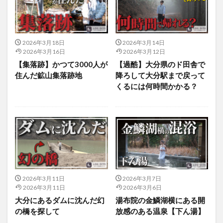
フルーツ
プレミアム商品券
プロレス
ヘルシー
ペスカトーレ
ペット
ホーバークラフト
ミヤマキリシマ
ラクテンチ
2026年3月18日
2026年3月14日
ラバーダック
ランチ
ラーメン
リニューアル
2026年3月16日
2026年3月12日
【集落跡】かつて3000人が
【過酷】大分県のド田舎で
リンクスクエア
レトロ
レンタサイクル
住んだ鉱山集落跡地
降ろして大分駅まで戻って
中央町
中津市
中華料理
九重町
休業
くるには何時間かかる？
佐伯市
佐伯市ランチ
佐賀関
体験レポ
保護猫
催事
公園
冬
初詣
別府
別府市
別府観光
古国府
古墳
古物
古着
台湾料理
和定食
和菓子
和食
国東市
地獄めぐり
城島高原パーク
壁画
夏祭り
外貨両替機
大分みなと祭り
2026年3月11日
2026年3月7日
大分グルメ
大分スイーツ
大分ランチ
2026年3月11日
2026年3月6日
大分にあるダムに沈んだ幻
湯布院の金鱗湖横にある開
大分三好ヴァイセアドラー
大分市
大分市美術館
の橋を探して
放感のある温泉【下ん湯】
大分県
大分県立美術館
大分空港
大分駅