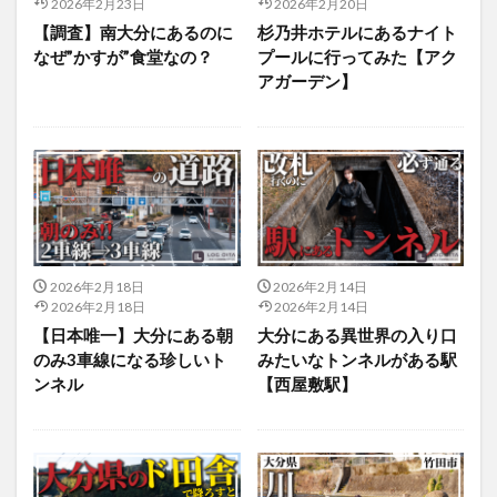
2026年2月23日
2026年2月20日
買い物
車
農業文化公園
道の駅
【調査】南大分にあるのに
杉乃井ホテルにあるナイト
鉄道ジオラマ
閉店
閉院
開店
開店閉店
なぜ”かすが”食堂なの？
プールに行ってみた【アク
アガーデン】
開店閉店まとめ
開院
韓国
韓国料理
音楽
飛行機
飲み物
高崎山
鰻
検索
2026年2月18日
2026年2月14日
2026年2月18日
2026年2月14日
【日本唯一】大分にある朝
大分にある異世界の入り口
のみ3車線になる珍しいト
みたいなトンネルがある駅
ンネル
【西屋敷駅】