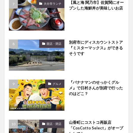
【風と海 関乃市】佐賀関にオー
大分市ランチ
プンした海鮮丼が美味しいお店
別府市にディスカウントストア
開店・閉店
『ミスターマックス』ができる
そうです
『バナナマンのせっかくグル
グルメ
メ』で日村さんが別府で行った
のはどこ？
山香町にコストコ再販店
開店・閉店
「CosCotto Select」がオープ