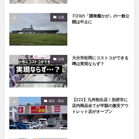
7/20の「護衛艦かが」の一般公
話題
開は中止に
大分市松岡にコストコができる
話題
噂は実現ならず？
【222】九州初出店！別府市に
開店・閉店
店内商品全てが半額の激安アウ
トレット店がオープン