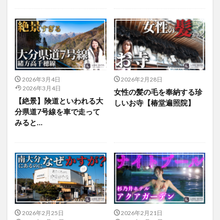
大分駅近く
大神ファーム
大谷翔平選手
姫島村
子ども教室
子ども服
子育て
宇佐市
居酒屋
屋台
平和市民公園能楽堂
庄内町カフェ
府内
投票
挾間町
新幹線
新店
日出
日出町
日田市
昆虫食
2026年3月4日
2026年2月28日
明豊
書店
期間限定
本
杵築市
2026年3月4日
女性の髪の毛を奉納する珍
津久見市
海開き
温泉
湧水
湯布院
【絶景】険道といわれる大
しいお寺【椿堂遍照院】
滝
漢方
炭火焼き
焼き菓子
犬
分県道7号線を車で走って
みると…
玖珠郡
由布市
由布院
甲子園
石仏
磨崖仏
祝祭の広場
神社
祭り
秋
移転
竹田
竹田市
竹田市ディナー
紅葉
絵本
自動販売機
自転車
臼杵市
舞台
芋
花
花火
茶碗蒸し
蕎麦
虹
衆議院選挙
複合公共施設
観光
観光スポット
2026年2月25日
2026年2月21日
話題
豊後大野
豊後大野市
豊後高田市