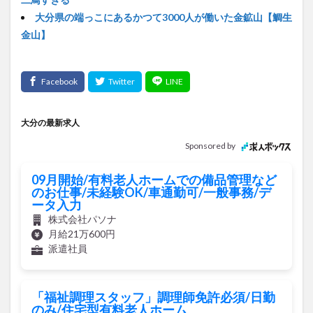
買い物
車
農業文化公園
道の駅
大分県の端っこにあるかつて3000人が働いた金鉱山【鯛生
鉄道ジオラマ
閉店
閉院
開店
開店閉店
金山】
開店閉店まとめ
開院
韓国
韓国料理
音楽
飛行機
飲み物
高崎山
鰻
検索
大分の最新求人
Sponsored by
09月開始/有料老人ホームでの備品管理など
のお仕事/未経験OK/車通勤可/一般事務/デ
ータ入力
株式会社パソナ
月給21万600円
派遣社員
「福祉調理スタッフ」調理師免許必須/日勤
のみ/住宅型有料老人ホーム