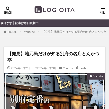
ランチ
開店
ディナー
花火
カテゴリー
は毎日更新中
HOME
Youtube
【発見】地元民だけが知る別府の名店とんかつ亭
タグ
chocozap
DE
GW
haiashin
haishi
【発見】地元民だけが知る別府の名店とんかつ
haishin
haisin
haisnin
hasihin
hasishin
亭
hishin
hqaishin
JR
kaiten
line
OPA
Paypay
PR
TOKIPO
TOYOTA
2026年3月21日
2026年3月20日
Youtube
haishin
あじさい
いちご
うみたまご
おでかけ
Youtube
お土産
お弁当
かき氷
からあげ
くじゅう連山
ねとらぼ
ひまわり
ふるさと納税
まつり
まとめ
みかん
むし湯
わさだタウン
わったん