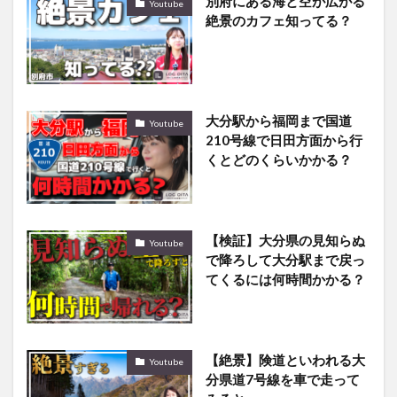
別府にある海と空が広がる
Youtube
絶景のカフェ知ってる？
大分駅から福岡まで国道
Youtube
210号線で日田方面から行
くとどのくらいかかる？
【検証】大分県の見知らぬ
Youtube
で降ろして大分駅まで戻っ
てくるには何時間かかる？
【絶景】険道といわれる大
Youtube
分県道7号線を車で走って