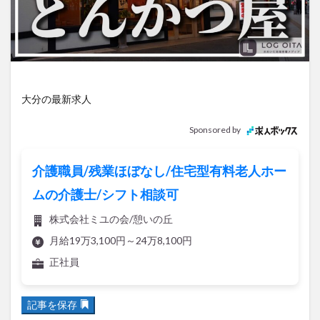
アイススケート
アウトドア
アサイーボウル
アフリカンサファリ
アミュプラザおおいた
アレンジレシピ
アートプラザ
イタリア料理
イベント
イルミネーション
インド料理
ウクライナ
オープン
カフェ
キャンプ
大分の最新求人
グルメ
コストコ
コスモス
コンビニ
Sponsored by
コース料理
コーヒー
サイゼリヤ
サウナ
ジェラート
ジゴロック
ジゴロック2025
介護職員/残業ほぼなし/住宅型有料老人ホー
ジャマイカ料理
ジャークチキン
スイーツ
ムの介護士/シフト相談可
スタバ
セレクトショップ
ソフトクリーム
株式会社ミユの会/憩いの丘
チキンカレー
テイクアウト
テレビ
月給19万3,100円～24万8,100円
トキハ本店
ハロウィン
ハンバーガー
正社員
ハンバーグ
ハーモニーランド
パスタ
パフェ
パン
パーク
パークプレイス大分
記事を保存
ビアガーデン
ビール
ピザ
フェス