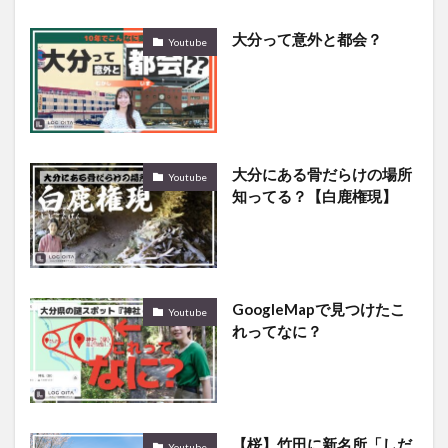
大分って意外と都会？
Youtube
大分にある骨だらけの場所
Youtube
知ってる？【白鹿権現】
GoogleMapで見つけたこ
Youtube
れってなに？
【桜】竹田に新名所「しだ
Youtube