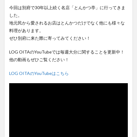
フルーツ
プレミアム商品券
プロレス
今回は別府で30年以上続く名店「とんかつ亭」に行ってきま
ヘルシー
ペスカトーレ
ペット
した。
ホーバークラフト
ミヤマキリシマ
ラクテンチ
地元民から愛されるお店はとんかつだけでなく他にも様々な
料理があります。
ラバーダック
ランチ
ラーメン
リニューアル
ぜひ別府に来た際に寄ってみてください！
リンクスクエア
レトロ
レンタサイクル
中央町
中津市
中華料理
九重町
休業
LOG OITAのYouTubeでは毎週大分に関することを更新中！
佐伯市
佐伯市ランチ
佐賀関
体験レポ
他の動画もぜひご覧ください！
保護猫
催事
公園
冬
初詣
別府
LOG OITAのYouTubeはこちら
別府市
別府観光
古国府
古墳
古物
古着
台湾料理
和定食
和菓子
和食
国東市
地獄めぐり
城島高原パーク
壁画
夏祭り
外貨両替機
大分みなと祭り
大分グルメ
大分スイーツ
大分ランチ
大分三好ヴァイセアドラー
大分市
大分市美術館
大分県
大分県立美術館
大分空港
大分駅