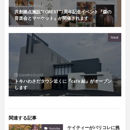
2026年3月21日
共創拠点施設“FOREST”3周年記念イベント『森の
音楽会とマーケット』が開催されます
Next
2026年3月22日
トキハわさだタウン近くに『cafe 結』がオープン
します
関連する記事
ケイティーがパリコレに挑
Youtube