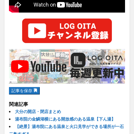
大分駅近く
大神ファーム
大谷翔平選手
姫島村
子ども教室
子ども服
子育て
宇佐市
居酒屋
屋台
平和市民公園能楽堂
庄内町カフェ
府内
投票
挾間町
新幹線
新店
日出
日出町
日田市
昆虫食
明豊
書店
期間限定
本
杵築市
津久見市
海開き
温泉
湧水
湯布院
滝
漢方
炭火焼き
焼き菓子
犬
玖珠郡
由布市
由布院
甲子園
石仏
磨崖仏
祝祭の広場
神社
祭り
秋
記事を保存
移転
竹田
竹田市
竹田市ディナー
紅葉
絵本
自動販売機
自転車
臼杵市
舞台
関連記事
大分の開店・閉店まとめ
芋
花
花火
茶碗蒸し
蕎麦
虹
湯布院の金鱗湖横にある開放感のある温泉【下ん湯】
衆議院選挙
複合公共施設
観光
観光スポット
【絶景】湯布院にある温泉と火口見学ができる場所が一石
話題
豊後大野
豊後大野市
豊後高田市
二鳥すぎる