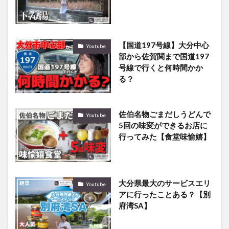
【国道197号線】大分中心
Youtube
部から佐賀関まで国道197
号線で行くと何時間かか
る？
佐伯名物ごまだしうどんで
Youtube
5回の味変ができるお店に
行ってみた【食堂味愉嬉】
大分県最大のサービスエリ
Youtube
アに行ったことある？【別
府湾SA】