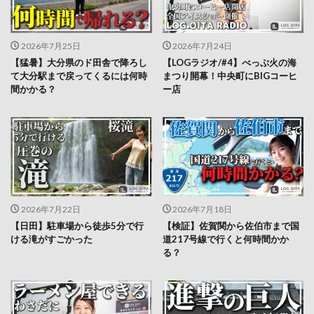
2026年7月25日
2026年7月24日
【猛暑】大分県のド田舎で降ろし
【LOGラジオ/#4】べっぷ火の海
て大分駅まで戻ってくるには何時
まつり開幕！中央町にBIGコーヒ
間かかる？
ー店
2026年7月22日
2026年7月18日
【日田】駐車場から徒歩5分で行
【検証】佐賀関から佐伯市まで国
ける滝がすごかった
道217号線で行くと何時間かか
る？