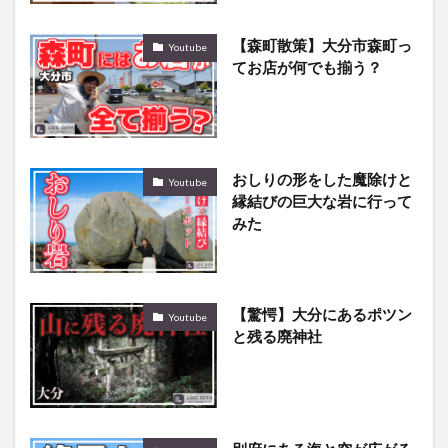
【森町散策】大分市森町っ
Youtube
てお店が何でも揃う？
おしりの形をした魔除けと
Youtube
縁結びの巨大な岩に行って
みた
【驚愕】大分にあるポツン
Youtube
と残る廃神社