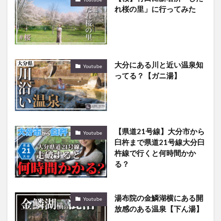
れ桜の里」に行ってみた
大分にある川と近い温泉知
Youtube
ってる？【ガニ湯】
【県道21号線】大分市から
Youtube
臼杵まで県道21号線大分臼
杵線で行くと何時間かか
る？
湯布院の金鱗湖横にある開
Youtube
放感のある温泉【下ん湯】