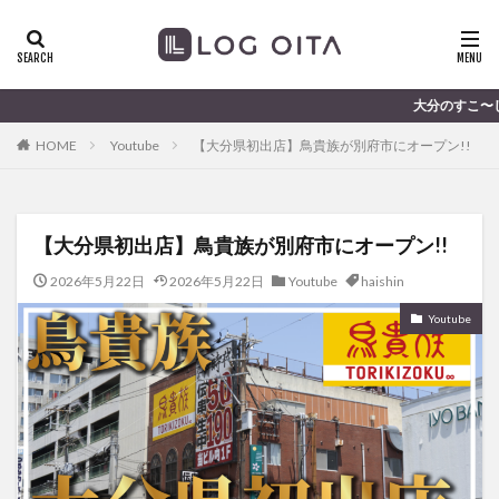
ランチ
開店
ディナー
花火
カテゴリー
大分のすこ〜し気になる話題を届けま
HOME
Youtube
【大分県初出店】鳥貴族が別府市にオープン!!
タグ
chocozap
DE
GW
haiashin
haishi
【大分県初出店】鳥貴族が別府市にオープン!!
haishin
haisin
haisnin
hasihin
hasishin
hishin
hqaishin
JR
kaiten
line
2026年5月22日
2026年5月22日
Youtube
haishin
OPA
Paypay
PR
TOKIPO
TOYOTA
Youtube
あじさい
いちご
うみたまご
おでかけ
お土産
お弁当
かき氷
からあげ
くじゅう連山
ねとらぼ
ひまわり
ふるさと納税
まつり
まとめ
みかん
むし湯
わさだタウン
わったん