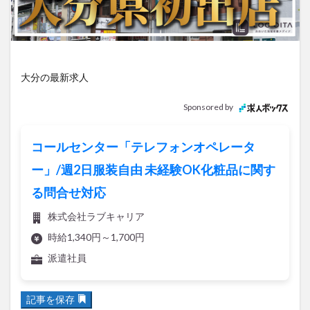
アイススケート
アウトドア
アサイーボウル
アフリカンサファリ
アミュプラザおおいた
アレンジレシピ
アートプラザ
イタリア料理
イベント
イルミネーション
インド料理
大分の最新求人
ウクライナ
オープン
カフェ
キャンプ
Sponsored by
グルメ
コストコ
コスモス
コンビニ
コース料理
コーヒー
サイゼリヤ
サウナ
コールセンター「テレフォンオペレータ
ジェラート
ジゴロック
ジゴロック2025
ー」/週2日服装自由 未経験OK化粧品に関す
ジャマイカ料理
ジャークチキン
スイーツ
る問合せ対応
スタバ
セレクトショップ
ソフトクリーム
チキンカレー
テイクアウト
テレビ
株式会社ラブキャリア
トキハ本店
ハロウィン
ハンバーガー
時給1,340円～1,700円
ハンバーグ
ハーモニーランド
パスタ
パフェ
派遣社員
パン
パーク
パークプレイス大分
ビアガーデン
ビール
ピザ
フェス
記事を保存