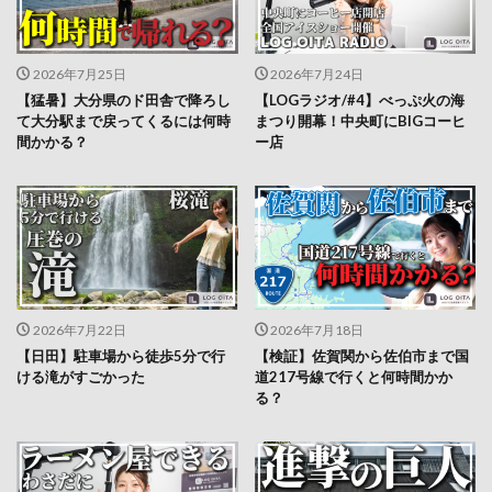
2026年7月25日
2026年7月24日
【猛暑】大分県のド田舎で降ろし
【LOGラジオ/#4】べっぷ火の海
て大分駅まで戻ってくるには何時
まつり開幕！中央町にBIGコーヒ
間かかる？
ー店
2026年7月22日
2026年7月18日
【日田】駐車場から徒歩5分で行
【検証】佐賀関から佐伯市まで国
ける滝がすごかった
道217号線で行くと何時間かか
る？