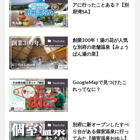
アに行ったことある？【別
府湾SA】
創業300年！湯の花が人気
Youtube
な別府の老舗温泉【みょう
ばん湯の里】
GoogleMapで見つけたこ
Youtube
れってなに？
別府に新オープンしたすべ
Youtube
り台がある個室温泉に行っ
てみた【個室温泉おゆふ】