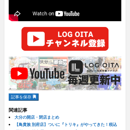
大分駅近く
大神ファーム
大谷翔平選手
姫島村
子ども教室
子ども服
子育て
宇佐市
居酒屋
屋台
平和市民公園能楽堂
庄内町カフェ
府内
投票
挾間町
新幹線
新店
日出
日出町
日田市
昆虫食
明豊
書店
期間限定
本
杵築市
津久見市
海開き
温泉
湧水
湯布院
滝
漢方
炭火焼き
焼き菓子
犬
玖珠郡
由布市
由布院
甲子園
石仏
磨崖仏
祝祭の広場
神社
祭り
秋
移転
竹田
竹田市
竹田市ディナー
紅葉
記事を保存
絵本
自動販売機
自転車
臼杵市
舞台
芋
花
花火
茶碗蒸し
蕎麦
虹
関連記事
大分の開店・閉店まとめ
衆議院選挙
複合公共施設
観光
観光スポット
【鳥貴族 別府店】ついに『トリキ』がやってきた！税込
話題
豊後大野
豊後大野市
豊後高田市