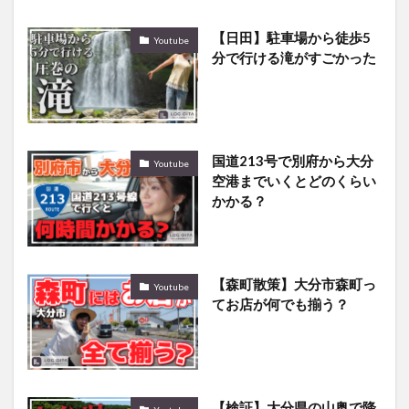
【日田】駐車場から徒歩5
Youtube
分で行ける滝がすごかった
国道213号で別府から大分
Youtube
空港までいくとどのくらい
かかる？
【森町散策】大分市森町っ
Youtube
てお店が何でも揃う？
【検証】大分県の山奥で降