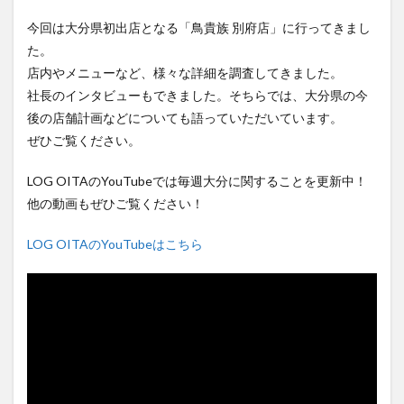
フルーツ
プレミアム商品券
プロレス
今回は大分県初出店となる「鳥貴族 別府店」に行ってきまし
ヘルシー
ペスカトーレ
ペット
た。
ホーバークラフト
ミヤマキリシマ
ラクテンチ
店内やメニューなど、様々な詳細を調査してきました。
ラバーダック
ランチ
ラーメン
リニューアル
社長のインタビューもできました。そちらでは、大分県の今
後の店舗計画などについても語っていただいています。
リンクスクエア
レトロ
レンタサイクル
ぜひご覧ください。
中央町
中津市
中華料理
九重町
休業
佐伯市
佐伯市ランチ
佐賀関
体験レポ
LOG OITAのYouTubeでは毎週大分に関することを更新中！
保護猫
催事
公園
冬
初詣
別府
他の動画もぜひご覧ください！
別府市
別府観光
古国府
古墳
古物
LOG OITAのYouTubeはこちら
古着
台湾料理
和定食
和菓子
和食
国東市
地獄めぐり
城島高原パーク
壁画
夏祭り
外貨両替機
大分みなと祭り
大分グルメ
大分スイーツ
大分ランチ
大分三好ヴァイセアドラー
大分市
大分市美術館
大分県
大分県立美術館
大分空港
大分駅