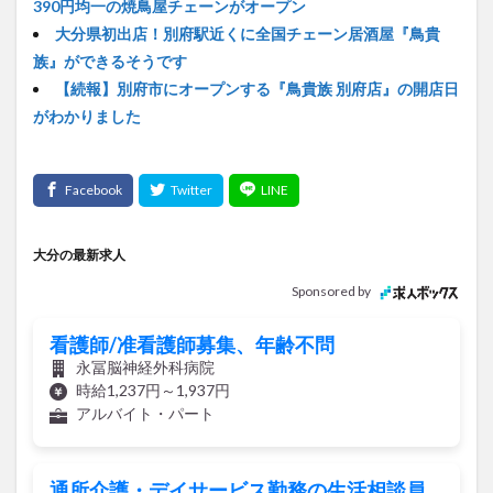
390円均一の焼鳥屋チェーンがオープン
買い物
車
農業文化公園
道の駅
大分県初出店！別府駅近くに全国チェーン居酒屋『鳥貴
鉄道ジオラマ
閉店
閉院
開店
開店閉店
族』ができるそうです
開店閉店まとめ
開院
韓国
韓国料理
【続報】別府市にオープンする『鳥貴族 別府店』の開店日
がわかりました
音楽
飛行機
飲み物
高崎山
鰻
検索
大分の最新求人
Sponsored by
看護師/准看護師募集、年齢不問
永冨脳神経外科病院
時給1,237円～1,937円
アルバイト・パート
通所介護・デイサービス勤務の生活相談員