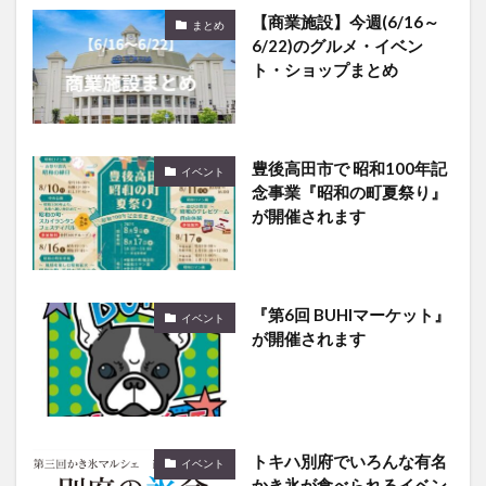
6/22)のグルメ・イベン
ト・ショップまとめ
豊後高田市で 昭和100年記
イベント
念事業『昭和の町夏祭り』
が開催されます
『第6回 BUHIマーケット』
イベント
が開催されます
トキハ別府でいろんな有名
イベント
かき氷が食べられるイベン
トがあるみたい