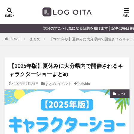
ランチ
開店
ディナー
花火
カテゴリー
大分のすこ〜し気になる話題を届けます │ 記事は毎日更新中
HOME
まとめ
【2025年版】夏休みに大分県内で開催されるキャ
タグ
chocozap
DE
GW
haiashin
haishi
【2025年版】夏休みに大分県内で開催されるキ
haishin
haisin
haisnin
hasihin
hasishin
ャラクターショーまとめ
hishin
hqaishin
JR
kaiten
line
OPA
Paypay
PR
TOKIPO
TOYOTA
2025年7月25日
まとめ
,
イベント
haishin
あじさい
いちご
うみたまご
おでかけ
まとめ
お土産
お弁当
かき氷
からあげ
くじゅう連山
ねとらぼ
ひまわり
ふるさと納税
まつり
まとめ
みかん
むし湯
わさだタウン
わったん