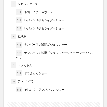
大分駅近く
大神ファーム
大谷翔平選手
3.1
仮面ライダーガヴショー
姫島村
子ども教室
子ども服
子育て
3.2
レジェンド仮面ライダーショー
宇佐市
居酒屋
屋台
平和市民公園能楽堂
3.3
レジェンド仮面ライダーショー
庄内町カフェ
府内
投票
挾間町
新幹線
4
戦隊系
新店
日出
日出町
日田市
昆虫食
4.1
ナンバーワン戦隊ゴジュウジャー
明豊
書店
期間限定
本
杵築市
4.2
ナンバーワン戦隊ゴジュウジャーショー サマースペシ
津久見市
海開き
温泉
湧水
湯布院
ャル
滝
漢方
炭火焼き
焼き菓子
犬
5
ドラえもん
玖珠郡
由布市
由布院
甲子園
石仏
5.1
ドラえもんショー
磨崖仏
祝祭の広場
神社
祭り
秋
6
アンパンマン
移転
竹田
竹田市
竹田市ディナー
紅葉
6.1
それいけ！アンパンマン ショー
絵本
自動販売機
自転車
臼杵市
舞台
芋
花
花火
茶碗蒸し
蕎麦
虹
衆議院選挙
複合公共施設
観光
観光スポット
話題
豊後大野
豊後大野市
豊後高田市