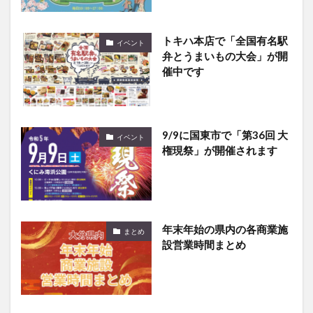
トキハ本店で「全国有名駅
イベント
弁とうまいもの大会」が開
催中です
9/9に国東市で「第36回 大
イベント
権現祭」が開催されます
年末年始の県内の各商業施
まとめ
設営業時間まとめ
クリスマス特別イベント
イベント