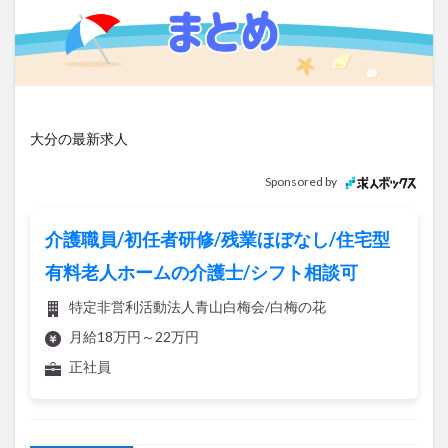
アイススケート
アウトドア
アサイーボウル
アフリカンサファリ
アミュプラザおおいた
アレンジレシピ
アートプラザ
イタリア料理
イベント
イルミネーション
インド料理
ウクライナ
オープン
カフェ
キャンプ
大分の最新求人
グルメ
コストコ
コスモス
コンビニ
Sponsored by
コース料理
コーヒー
サイゼリヤ
サウナ
ジェラート
ジゴロック
ジゴロック2025
介護職員/初任者研修/残業ほぼなし/住宅型
ジャマイカ料理
ジャークチキン
スイーツ
有料老人ホームの介護士/シフト相談可
スタバ
セレクトショップ
ソフトクリーム
特定非営利活動法人青山白梅会/白梅の花
チキンカレー
テイクアウト
テレビ
月給18万円～22万円
トキハ本店
ハロウィン
ハンバーガー
正社員
ハンバーグ
ハーモニーランド
パスタ
パフェ
パン
パーク
パークプレイス大分
記事を保存
ビアガーデン
ビール
ピザ
フェス