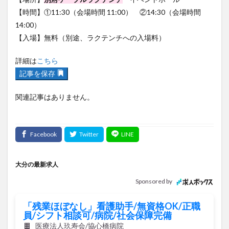
14:00）
【入場】無料（別途、ラクテンチへの入場料）
詳細は
こちら
記事を保存
関連記事はありません。
大分の最新求人
Sponsored by
「残業ほぼなし」看護助手/無資格OK/正職
員/シフト相談可/病院/社会保障完備
医療法人玖寿会/協心橋病院
月給21万2,300円～24万3,700円
正社員