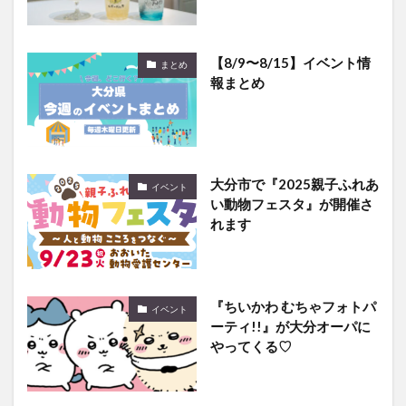
【8/9〜8/15】イベント情
まとめ
報まとめ
大分市で『2025親子ふれあ
イベント
い動物フェスタ』が開催さ
れます
『ちいかわ むちゃフォトパ
イベント
ーティ!!』が大分オーパに
やってくる♡
九州の味と賑わいが集結！
イベント