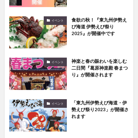
食欲の秋！『東九州伊勢え
イベント
び海道 伊勢えび祭り
2025』が開催中です
神楽と春の賑わいを楽しむ
イベント
二日間『葛原神楽殿 春まつ
り』が開催されます
「東九州伊勢えび海道・伊
イベント
勢えび祭り2023」が開催さ
れます
【商業施設】今週(6/16～
まとめ