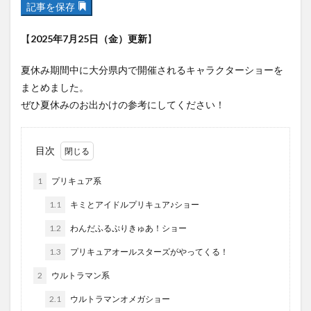
フルーツ
プレミアム商品券
プロレス
【
2025年7月25日（金）更新
】
ヘルシー
ペスカトーレ
ペット
夏休み期間中に大分県内で開催されるキャラクターショーを
ホーバークラフト
ミヤマキリシマ
ラクテンチ
まとめました。
ラバーダック
ランチ
ラーメン
リニューアル
ぜひ夏休みのお出かけの参考にしてください！
リンクスクエア
レトロ
レンタサイクル
中央町
中津市
中華料理
九重町
休業
目次
佐伯市
佐伯市ランチ
佐賀関
体験レポ
保護猫
催事
公園
冬
初詣
別府
1
プリキュア系
別府市
別府観光
古国府
古墳
古物
1.1
キミとアイドルプリキュア♪ショー
古着
台湾料理
和定食
和菓子
和食
1.2
わんだふるぷりきゅあ！ショー
国東市
地獄めぐり
城島高原パーク
壁画
1.3
プリキュアオールスターズがやってくる！
夏祭り
外貨両替機
大分みなと祭り
2
ウルトラマン系
大分グルメ
大分スイーツ
大分ランチ
2.1
ウルトラマンオメガショー
大分三好ヴァイセアドラー
大分市
大分市美術館
大分県
大分県立美術館
大分空港
大分駅
3
仮面ライダー系