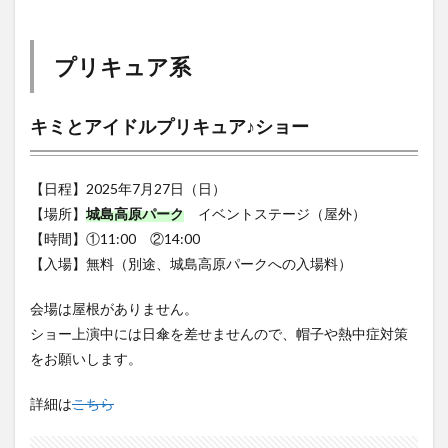
買い物
車
農業文化公園
道の駅
プリキュア系
鉄道ジオラマ
閉店
閉院
開店
開店閉店
開店閉店まとめ
開院
韓国
韓国料理
キミとアイドルプリキュア♪ショー
音楽
飛行機
飲み物
高崎山
鰻
【日程】2025年7月27日（日）
検索
【場所】
城島高原パーク
イベントステージ（屋外）
【時間】①11:00 ②14:00
【入場】無料（別途、城島高原パークへの入場料）
会場は屋根がありません。
ショー上演中には日傘を差せませんので、帽子や熱中症対策
をお願いします。
詳細は
こちら