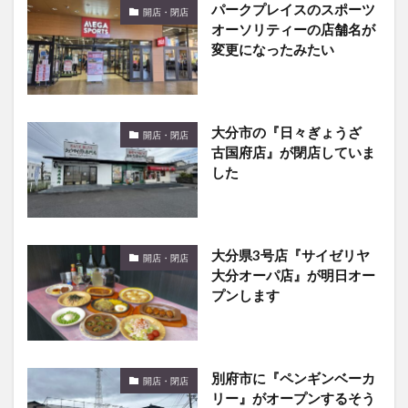
パークプレイスのスポーツ
開店・閉店
オーソリティーの店舗名が
変更になったみたい
大分市の『日々ぎょうざ
開店・閉店
古国府店』が閉店していま
した
大分県3号店『サイゼリヤ
開店・閉店
大分オーパ店』が明日オー
プンします
別府市に『ペンギンベーカ
開店・閉店
リー』がオープンするそう