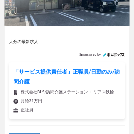
アイススケート
アウトドア
アサイーボウル
アフリカンサファリ
アミュプラザおおいた
アレンジレシピ
アートプラザ
イタリア料理
イベント
イルミネーション
インド料理
ウクライナ
オープン
カフェ
キャンプ
大分の最新求人
グルメ
コストコ
コスモス
コンビニ
Sponsored by
コース料理
コーヒー
サイゼリヤ
サウナ
ジェラート
ジゴロック
ジゴロック2025
「サービス提供責任者」正職員/日勤のみ/訪
ジャマイカ料理
ジャークチキン
スイーツ
問介護
スタバ
セレクトショップ
ソフトクリーム
株式会社BLS/訪問介護ステーション エミアス鉄輪
チキンカレー
テイクアウト
テレビ
月給31万円
トキハ本店
ハロウィン
ハンバーガー
正社員
ハンバーグ
ハーモニーランド
パスタ
パフェ
パン
パーク
パークプレイス大分
ビアガーデン
ビール
ピザ
フェス