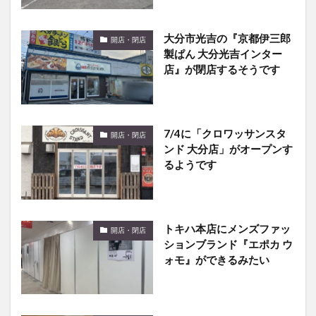
大分市光吉の『京都伊三郎
開店・閉店
製ぱん 大分光吉インター
店』が閉店するそうです
7/4に「クロワッサンスタ
開店・閉店
ンド 大分店」がオープンす
るようです
トキハ本店にメンズファッ
開店・閉店
ションブランド『エポカ ウ
ォモ』ができるみたい