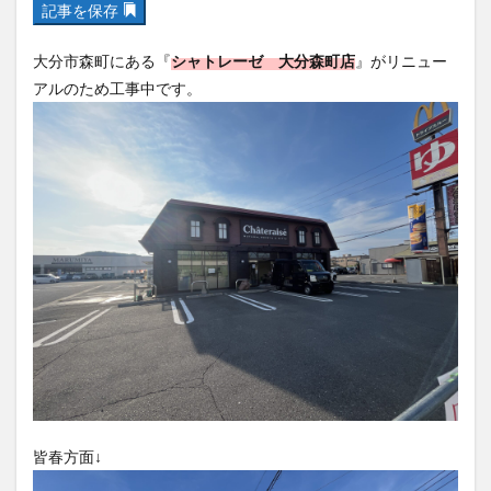
記事を保存
フルーツ
プレミアム商品券
プロレス
ヘルシー
ペスカトーレ
ペット
大分市森町にある『
シャトレーゼ 大分森町店
』がリニュー
ホーバークラフト
ミヤマキリシマ
ラクテンチ
アルのため工事中です。
ラバーダック
ランチ
ラーメン
リニューアル
リンクスクエア
レトロ
レンタサイクル
中央町
中津市
中華料理
九重町
休業
佐伯市
佐伯市ランチ
佐賀関
体験レポ
保護猫
催事
公園
冬
初詣
別府
別府市
別府観光
古国府
古墳
古物
古着
台湾料理
和定食
和菓子
和食
国東市
地獄めぐり
城島高原パーク
壁画
夏祭り
外貨両替機
大分みなと祭り
大分グルメ
大分スイーツ
大分ランチ
大分三好ヴァイセアドラー
大分市
大分市美術館
皆春方面↓
大分県
大分県立美術館
大分空港
大分駅