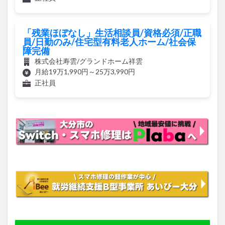
「残業ほぼなし」生活相談員/資格必須/正職
員/日勤のみ/住宅型有料老人ホーム/社会保
障完備
株式会社寿雲/グランドホーム祥雲
月給19万1,990円～25万3,990円
正社員