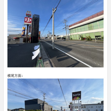
大分駅近く
大神ファーム
大谷翔平選手
姫島村
子ども教室
子ども服
子育て
宇佐市
居酒屋
屋台
平和市民公園能楽堂
庄内町カフェ
府内
投票
挾間町
新幹線
新店
日出
日出町
日田市
昆虫食
明豊
書店
期間限定
本
杵築市
津久見市
海開き
温泉
湧水
湯布院
滝
漢方
炭火焼き
焼き菓子
犬
玖珠郡
由布市
由布院
甲子園
石仏
磨崖仏
祝祭の広場
神社
祭り
秋
横尾方面↓
移転
竹田
竹田市
竹田市ディナー
紅葉
絵本
自動販売機
自転車
臼杵市
舞台
芋
花
花火
茶碗蒸し
蕎麦
虹
衆議院選挙
複合公共施設
観光
観光スポット
話題
豊後大野
豊後大野市
豊後高田市