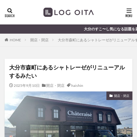
ランチ
開店
ディナー
花火
カテゴリー
大分のすこ〜し気になる話題を届けます │ 記事は毎日
HOME
開店・閉店
大分市森町にあるシャトレーゼがリニューアル
タグ
chocozap
DE
GW
haiashin
haishi
大分市森町にあるシャトレーゼがリニューアル
haishin
haisin
haisnin
hasihin
hasishin
するみたい
hishin
hqaishin
JR
kaiten
line
OPA
Paypay
PR
TOKIPO
TOYOTA
2025年9月10日
開店・閉店
haishin
あじさい
いちご
うみたまご
おでかけ
開店・閉店
お土産
お弁当
かき氷
からあげ
くじゅう連山
ねとらぼ
ひまわり
ふるさと納税
まつり
まとめ
みかん
むし湯
わさだタウン
わったん