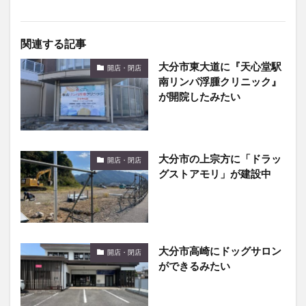
関連する記事
大分市東大道に『天心堂駅
開店・閉店
南リンパ浮腫クリニック』
が開院したみたい
大分市の上宗方に「ドラッ
開店・閉店
グストアモリ」が建設中
大分市高崎にドッグサロン
開店・閉店
ができるみたい