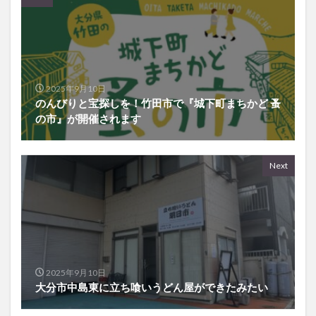
2025年9月10日
のんびりと宝探しを！竹田市で『城下町まちかど 蚤
の市』が開催されます
Next
2025年9月10日
大分市中島東に立ち喰いうどん屋ができたみたい