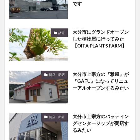
です
大分市にグランドオープン
話題
した植物屋に行ってみた
【OITA PLANTS FARM】
大分市上宗方の『雅風』が
開店・閉店
『GAFU』になってリニュ
ーアルオープンするみたい
大分市上宗方のバッティン
開店・閉店
グセンタージップが閉店す
るみたい