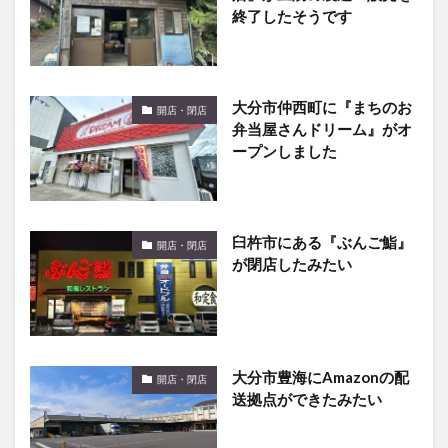
終了したそうです
大分市仲西町に『まちのお
開店・閉店
弁当屋さんドリーム』がオ
ープンしました
臼杵市にある『ぶんご鮨』
開店・閉店
が閉店したみたい
大分市豊海にAmazonの配
開店・閉店
送拠点ができたみたい