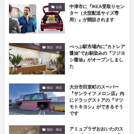
中津市に『IKEA受取りセン
話題
ター（大型配送サイズ専
用）』が開設されます
べっぷ駅市場内に“カトレア
開店・閉店
醤油”でお馴染みの『フジヨ
シ醤油』がオープンしまし
た
大分市田室町のスーパー
開店・閉店
『サンライフ メロン店』内
にドラッグストアの『マツ
モトキヨシ』ができるそう
です
アミュプラザおおいたのス
開店・閉店