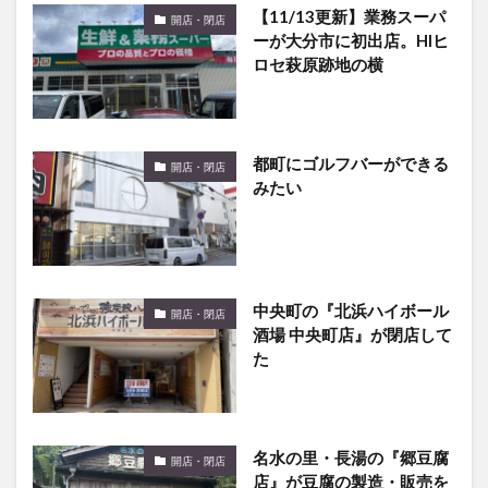
【11/13更新】業務スーパ
開店・閉店
ーが大分市に初出店。HIヒ
ロセ萩原跡地の横
都町にゴルフバーができる
開店・閉店
みたい
中央町の『北浜ハイボール
開店・閉店
酒場 中央町店』が閉店して
た
名水の里・長湯の『郷豆腐
開店・閉店
店』が豆腐の製造・販売を