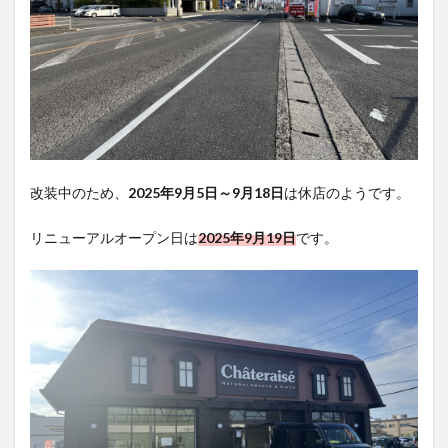
買い物
車
農業文化公園
道の駅
鉄道ジオラマ
閉店
閉院
開店
開店閉店
開店閉店まとめ
開院
韓国
韓国料理
音楽
飛行機
飲み物
高崎山
鰻
検索
改装中のため、
2025年9月5日～9月18日
は休店のようです。
リニューアルオープン日は
2025年9月19日
です。