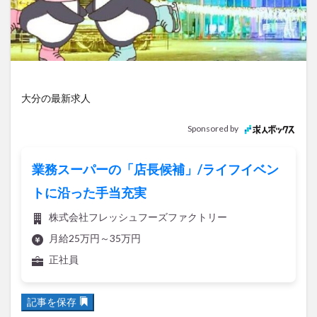
アイススケート
アウトドア
アサイーボウル
アフリカンサファリ
アミュプラザおおいた
アレンジレシピ
アートプラザ
イタリア料理
イベント
イルミネーション
インド料理
ウクライナ
オープン
カフェ
キャンプ
大分の最新求人
グルメ
コストコ
コスモス
コンビニ
Sponsored by
コース料理
コーヒー
サイゼリヤ
サウナ
ジェラート
ジゴロック
ジゴロック2025
業務スーパーの「店長候補」/ライフイベン
ジャマイカ料理
ジャークチキン
スイーツ
トに沿った手当充実
スタバ
セレクトショップ
ソフトクリーム
株式会社フレッシュフーズファクトリー
チキンカレー
テイクアウト
テレビ
月給25万円～35万円
トキハ本店
ハロウィン
ハンバーガー
正社員
ハンバーグ
ハーモニーランド
パスタ
パフェ
パン
パーク
パークプレイス大分
記事を保存
ビアガーデン
ビール
ピザ
フェス