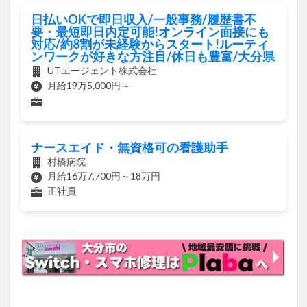
日払いOKで即日収入/一般事務/履歴書不
要・最短即日内定可能!オンライン面接にも
対応/約8割が未経験からスタート!ルーティ
ンワークが好きな方注目/休日も豊富/大分県
UTエージェント株式会社
月給19万5,000円～
ナースエイド・無資格可の看護助手
村橋病院
月給16万7,700円～18万円
正社員