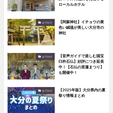
ローカルホテル
【阿蘇神社】イチョウの黄
おでかけ
色い絨毯が美しい大分市の
神社
【音声ガイドで楽しむ国宝
おでかけ
臼杵石仏】好評につき延長
中！【石仏の里蓮まつり】
も開催中！
【2025年版】大分県内の夏
おでかけ
祭り情報まとめ