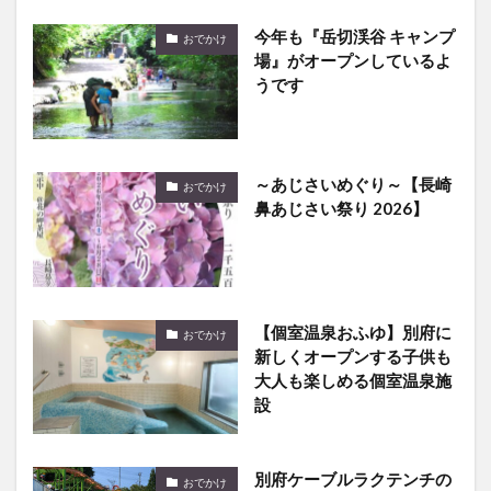
今年も『岳切渓谷 キャンプ
おでかけ
場』がオープンしているよ
うです
～あじさいめぐり～【長崎
おでかけ
鼻あじさい祭り 2026】
【個室温泉おふゆ】別府に
おでかけ
新しくオープンする子供も
大人も楽しめる個室温泉施
設
別府ケーブルラクテンチの
おでかけ