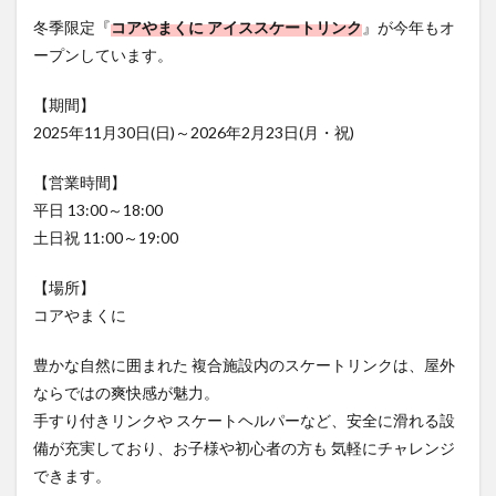
フルーツ
プレミアム商品券
プロレス
冬季限定『
コアやまくに アイススケートリンク
』が今年もオ
ヘルシー
ペスカトーレ
ペット
ープンしています。
ホーバークラフト
ミヤマキリシマ
ラクテンチ
【期間】
ラバーダック
ランチ
ラーメン
リニューアル
2025年11月30日(日)～2026年2月23日(月・祝)
リンクスクエア
レトロ
レンタサイクル
中央町
中津市
中華料理
九重町
休業
【営業時間】
平日 13:00～18:00
佐伯市
佐伯市ランチ
佐賀関
体験レポ
土日祝 11:00～19:00
保護猫
催事
公園
冬
初詣
別府
別府市
別府観光
古国府
古墳
古物
【場所】
古着
台湾料理
和定食
和菓子
和食
コアやまくに
国東市
地獄めぐり
城島高原パーク
壁画
豊かな自然に囲まれた 複合施設内のスケートリンクは、屋外
夏祭り
外貨両替機
大分みなと祭り
ならではの爽快感が魅力。
大分グルメ
大分スイーツ
大分ランチ
手すり付きリンクや スケートヘルパーなど、安全に滑れる設
大分三好ヴァイセアドラー
大分市
大分市美術館
備が充実しており、お子様や初心者の方も 気軽にチャレンジ
できます。
大分県
大分県立美術館
大分空港
大分駅