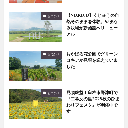
【NU:KUJU】くじゅうの自
おでかけ
然そのままを体験。やまな
み牧場が新施設へリニュー
アル
おかばる花公園でグリーン
おでかけ
コキアが見頃を迎えていま
した
見頃終盤！臼杵市野津町で
おでかけ
『二孝女の里2025秋のひま
わりフェスタ』が開催中で
す