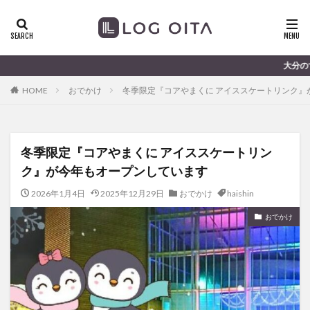
ランチ
開店
ディナー
花火
カテゴリー
大分のすこ〜し気になる話題を届
HOME
おでかけ
冬季限定『コアやまくに アイススケートリンク』
タグ
chocozap
DE
GW
haiashin
haishi
冬季限定『コアやまくに アイススケートリン
haishin
haisin
haisnin
hasihin
hasishin
ク』が今年もオープンしています
hishin
hqaishin
JR
kaiten
line
OPA
Paypay
PR
TOKIPO
TOYOTA
2026年1月4日
2025年12月29日
おでかけ
haishin
あじさい
いちご
うみたまご
おでかけ
おでかけ
お土産
お弁当
かき氷
からあげ
くじゅう連山
ねとらぼ
ひまわり
ふるさと納税
まつり
まとめ
みかん
むし湯
わさだタウン
わったん