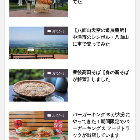
てた
【八面山天空の道展望所】
おでかけ
中津市のシンボル・八面山
に車で登ってみた
豊後高田そば【春の新そば
おでかけ
が解禁】しました
バーガーキング ® が大分に
おでかけ
やってきた！期間限定でバ
ーガーキング ® フードトラ
ックが出店しています