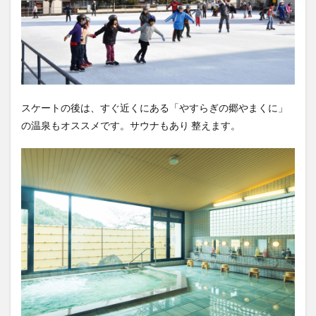
買い物
車
農業文化公園
道の駅
鉄道ジオラマ
閉店
閉院
開店
開店閉店
開店閉店まとめ
開院
韓国
韓国料理
音楽
飛行機
飲み物
高崎山
鰻
スケートの後は、すぐ近くにある「やすらぎの郷やまくに」
検索
の温泉もオススメです。サウナもあり 整えます。