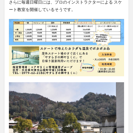
さらに毎週日曜日には、プロのインストラクターによる スケ
大分駅近く
大神ファーム
大谷翔平選手
ート教室を開催しているそうです。
姫島村
子ども教室
子ども服
子育て
宇佐市
居酒屋
屋台
平和市民公園能楽堂
庄内町カフェ
府内
投票
挾間町
新幹線
新店
日出
日出町
日田市
昆虫食
明豊
書店
期間限定
本
杵築市
津久見市
海開き
温泉
湧水
湯布院
滝
漢方
炭火焼き
焼き菓子
犬
玖珠郡
由布市
由布院
甲子園
石仏
磨崖仏
祝祭の広場
神社
祭り
秋
移転
竹田
竹田市
竹田市ディナー
紅葉
絵本
自動販売機
自転車
臼杵市
舞台
芋
花
花火
茶碗蒸し
蕎麦
虹
衆議院選挙
複合公共施設
観光
観光スポット
話題
豊後大野
豊後大野市
豊後高田市