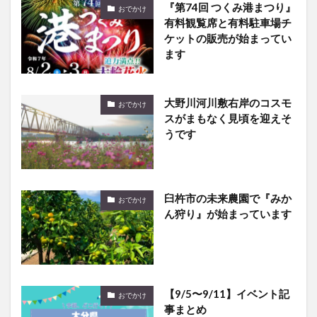
『第74回 つくみ港まつり』
おでかけ
有料観覧席と有料駐車場チ
ケットの販売が始まってい
ます
大野川河川敷右岸のコスモ
おでかけ
スがまもなく見頃を迎えそ
うです
臼杵市の未来農園で『みか
おでかけ
ん狩り』が始まっています
【9/5〜9/11】イベント記
おでかけ
事まとめ