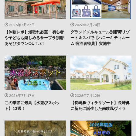
2026年7月27日
2026年7月24日
【体験レポ】爆取れ必至！初心者
グランドメルキュール別府湾リゾ
や子どもも楽しめるサープラ別府
ート＆スパで【ハローキティルー
あそびタウンOUTLET
ム 宿泊者特典】実施中
2026年7月17日
2026年7月12日
この季節に最高【水遊びスポッ
【長崎鼻ヴィラリゾート】長崎鼻
ト】13選！
に新たに誕生した南欧風ヴィラ