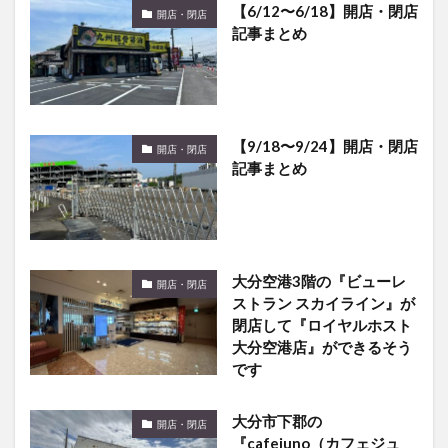
記事まとめ
【9/18〜9/24】開店・閉店
開店・閉店
記事まとめ
大分空港3階の『ビューレ
開店・閉店
ストラン スカイライン』が
閉店して『ロイヤルホスト
大分空港店』ができるそう
です
大分市下郡の
開店・閉店
『cafejuno（カフェジュ
ノ）』が閉店していました