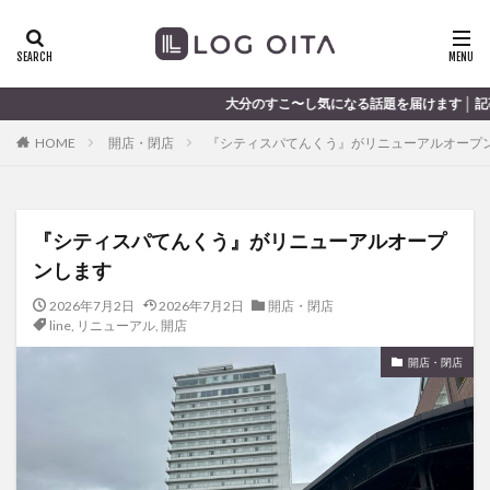
ランチ
開店
ディナー
花火
カテゴリー
大分のすこ〜し気になる話題を届けます │ 記事は毎日更新中
HOME
開店・閉店
『シティスパてんくう』がリニューアルオープ
タグ
chocozap
DE
GW
haiashin
haishi
『シティスパてんくう』がリニューアルオープ
haishin
haisin
haisnin
hasihin
hasishin
ンします
hishin
hqaishin
JR
kaiten
line
OPA
Paypay
PR
TOKIPO
TOYOTA
2026年7月2日
2026年7月2日
開店・閉店
line
,
リニューアル
,
開店
あじさい
いちご
うみたまご
おでかけ
開店・閉店
お土産
お弁当
かき氷
からあげ
くじゅう連山
ねとらぼ
ひまわり
ふるさと納税
まつり
まとめ
みかん
むし湯
わさだタウン
わったん