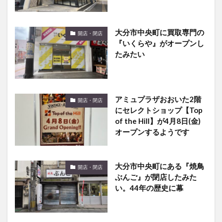
大分市中央町に買取専門の
開店・閉店
『いくらや』がオープンし
たみたい
アミュプラザおおいた2階
開店・閉店
にセレクトショップ【Top
of the Hill】が4月8日(金)
オープンするようです
大分市中央町にある『焼鳥
開店・閉店
ぶんご』が閉店したみた
い。44年の歴史に幕
わさだタウンにできるラー
開店・閉店