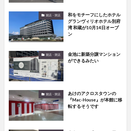
和をモチーフにしたホテル
開店・閉店
グランヴィリオホテル別府
湾 和蔵が10月14日オープ
ン
金池に新築分譲マンション
開店・閉店
ができるみたい
あけのアクロスタウンの
開店・閉店
『Mac-House』が本館に移
転するそうです
大在にある『おむすび屋 こ
開店・閉店
めごころ』が閉店し、跡地