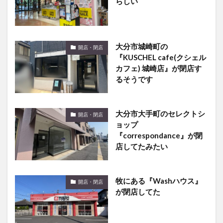
大分市城崎町の
開店・閉店
『KUSCHEL cafe(クシェル
カフェ) 城崎店』が閉店す
るそうです
大分市大手町のセレクトシ
開店・閉店
ョップ
『correspondance』が閉
店してたみたい
牧にある『Washハウス』
開店・閉店
が閉店してた