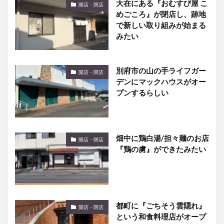
で新しい取り組みが始まる
みたい
別府市の山の手ライフガー
開店・閉店
デンにマックハウスがオー
プンするらしい
畑中に鶏白湯/担々麺のお店
開店・閉店
『鶏の虜』ができたみたい
都町に『ごちそう雲隠れ』
開店・閉店
という和食料理店がオープ
ンしたみたい