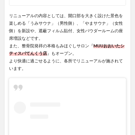
大分駅近く
大神ファーム
大谷翔平選手
リニューアルの内容としては、開口部を大きく設けた景色を
姫島村
子ども教室
子ども服
子育て
楽しめる「うみサウナ」（男性側）、「やまサウナ」（女性
側）を新設や、遮蔽フィルム貼付、女性パウダールームの座
宇佐市
居酒屋
屋台
平和市民公園能楽堂
席増設などです。
庄内町カフェ
府内
投票
挾間町
新幹線
また、整骨院発祥の本格もみほぐしサロン『
MUUおおいたシ
新店
日出
日出町
日田市
昆虫食
ティスパてんくう店
』もオープン。
明豊
書店
期間限定
本
杵築市
より快適に過ごせるように、各所でリニューアルが施されて
津久見市
海開き
温泉
湧水
湯布院
います。
滝
漢方
炭火焼き
焼き菓子
犬
玖珠郡
由布市
由布院
甲子園
石仏
磨崖仏
祝祭の広場
神社
祭り
秋
移転
竹田
竹田市
竹田市ディナー
紅葉
絵本
自動販売機
自転車
臼杵市
舞台
芋
花
花火
茶碗蒸し
蕎麦
虹
衆議院選挙
複合公共施設
観光
観光スポット
話題
豊後大野
豊後大野市
豊後高田市