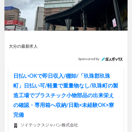
アイススケート
アウトドア
アサイーボウル
アフリカンサファリ
アミュプラザおおいた
アレンジレシピ
アートプラザ
イタリア料理
イベント
イルミネーション
インド料理
ウクライナ
オープン
カフェ
キャンプ
大分の最新求人
グルメ
コストコ
コスモス
コンビニ
コース料理
コーヒー
サイゼリヤ
サウナ
Sponsored by
ジェラート
ジゴロック
ジゴロック2025
ジャマイカ料理
ジャークチキン
スイーツ
日払いOKで即日収入/棚卸/「玖珠郡玖珠
スタバ
セレクトショップ
ソフトクリーム
町」日払い可/軽量で重量物なし/玖珠町の製
チキンカレー
テイクアウト
テレビ
造工場でプラスチック小物部品の出来栄え
トキハ本店
ハロウィン
ハンバーガー
の確認・専用箱へ収納/日勤×未経験OK×寮
ハンバーグ
ハーモニーランド
パスタ
パフェ
完備
パン
パーク
パークプレイス大分
ソイテックスジャパン株式会社
ビアガーデン
ビール
ピザ
フェス