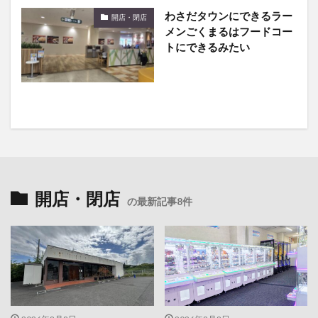
メンごくまるはフードコー
トにできるみたい
開店・閉店
の最新記事8件
2026年8月8日
2026年8月8日
大分市下郡の『cafejuno（カフェ
あるあるCity おおいた分校にクレ