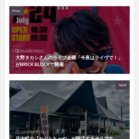
Prev
2026年7月2日
大野タカシさんのライブ企画「今夜はライヴで！」
がBRICK BLOCKで開催
Next
2026年7月2日
庄内町の『かぐらちゃや』が閉店するそうです