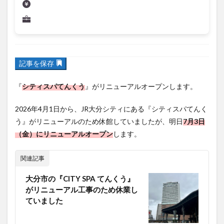
フルーツ
プレミアム商品券
プロレス
ヘルシー
ペスカトーレ
ペット
ホーバークラフト
ミヤマキリシマ
ラクテンチ
記事を保存
ラバーダック
ランチ
ラーメン
リニューアル
リンクスクエア
レトロ
レンタサイクル
『
シティスパてんくう
』がリニューアルオープンします。
中央町
中津市
中華料理
九重町
休業
2026年4月1日から、JR大分シティにある『シティスパてんく
佐伯市
佐伯市ランチ
佐賀関
体験レポ
う』がリニューアルのため休館していましたが、明日
7月3日
保護猫
催事
公園
冬
初詣
別府
（金）にリニューアルオープン
します。
別府市
別府観光
古国府
古墳
古物
古着
台湾料理
和定食
和菓子
和食
関連記事
国東市
地獄めぐり
城島高原パーク
壁画
大分市の『CITY SPA てんくう』
夏祭り
外貨両替機
大分みなと祭り
がリニューアル工事のため休業し
ていました
大分グルメ
大分スイーツ
大分ランチ
大分三好ヴァイセアドラー
大分市
大分市美術館
大分県
大分県立美術館
大分空港
大分駅