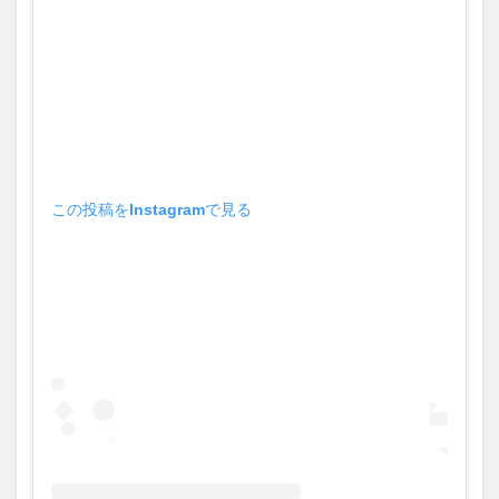
買い物
車
農業文化公園
道の駅
鉄道ジオラマ
閉店
閉院
開店
開店閉店
開店閉店まとめ
開院
韓国
韓国料理
音楽
飛行機
飲み物
高崎山
鰻
この投稿をInstagramで見る
検索