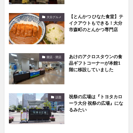
【とんかつ ひなた食堂】テ
大分グルメ
イクアウトもできる！大分
市森町のとんかつ専門店
あけのアクロスタウンの食
開店・閉店
品ギフトコーナーが本館1
階に移設していました
祝祭の広場は『トヨタカロ
話題
ーラ大分 祝祭の広場』にな
るみたい
【6/12〜6/18】開店・閉店
開店・閉店