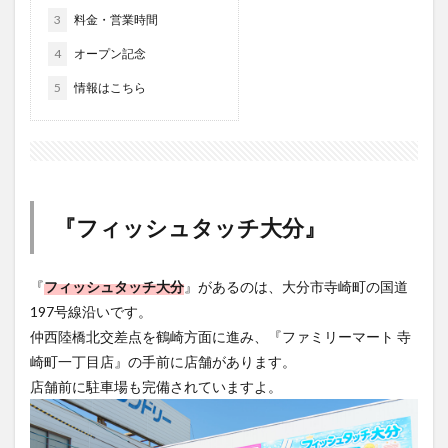
大分駅近く
大神ファーム
大谷翔平選手
4
オープン記念
姫島村
子ども教室
子ども服
子育て
5
情報はこちら
宇佐市
居酒屋
屋台
平和市民公園能楽堂
庄内町カフェ
府内
投票
挾間町
新幹線
新店
日出
日出町
日田市
昆虫食
明豊
書店
期間限定
本
杵築市
『フィッシュタッチ大分』
津久見市
海開き
温泉
湧水
湯布院
滝
漢方
炭火焼き
焼き菓子
犬
玖珠郡
由布市
由布院
甲子園
石仏
『
フィッシュタッチ大分
』があるのは、大分市寺崎町の国道
197号線沿いです。
磨崖仏
祝祭の広場
神社
祭り
秋
仲西陸橋北交差点を鶴崎方面に進み、『ファミリーマート 寺
移転
竹田
竹田市
竹田市ディナー
紅葉
崎町一丁目店』の手前に店舗があります。
絵本
自動販売機
自転車
臼杵市
舞台
店舗前に駐車場も完備されていますよ。
芋
花
花火
茶碗蒸し
蕎麦
虹
衆議院選挙
複合公共施設
観光
観光スポット
話題
豊後大野
豊後大野市
豊後高田市