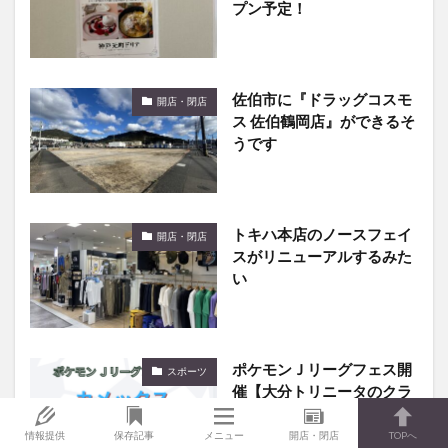
佐伯市に『ドラッグコスモ
開店・閉店
ス 佐伯鶴岡店』ができるそ
うです
トキハ本店のノースフェイ
開店・閉店
スがリニューアルするみた
い
ポケモンＪリーグフェス開
スポーツ
催【大分トリニータのクラ
ブパートナーポケモンはカ
メックス】
情報提供
保存記事
メニュー
開店・閉店
TOPへ