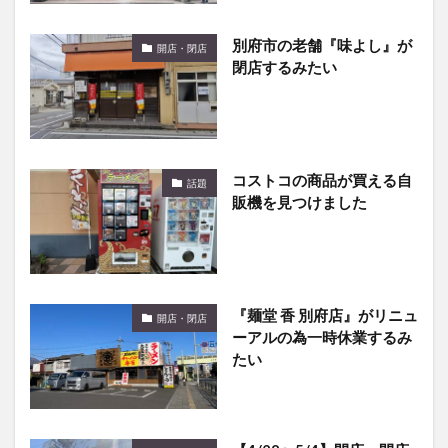
別府市の老舗『味よし』が
開店・閉店
閉店するみたい
コストコの商品が買える自
話題
販機を見つけました
『麺堂 香 別府店』がリニュ
開店・閉店
ーアルの為一時休業するみ
たい
【4/28〜5/4】開店・閉店
開店・閉店
記事まとめ