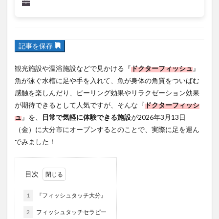
フルーツ
プレミアム商品券
プロレス
ヘルシー
ペスカトーレ
ペット
記事を保存
ホーバークラフト
ミヤマキリシマ
ラクテンチ
ラバーダック
ランチ
ラーメン
リニューアル
観光施設や温浴施設などで見かける『
ドクターフィッシュ
』
リンクスクエア
レトロ
レンタサイクル
魚が泳ぐ水槽に足や手を入れて、魚が身体の角質をついばむ
感触を楽しんだり、ピーリング効果やリラクゼーション効果
中央町
中津市
中華料理
九重町
休業
が期待できるとして人気ですが、そんな『
ドクターフィッシ
佐伯市
佐伯市ランチ
佐賀関
体験レポ
ュ
』を、
日常で気軽に体験できる施設
が2026年3月13日
保護猫
催事
公園
冬
初詣
別府
（金）に大分市にオープンするとのことで、実際に足を運ん
別府市
別府観光
古国府
古墳
古物
でみました！
古着
台湾料理
和定食
和菓子
和食
国東市
地獄めぐり
城島高原パーク
壁画
目次
夏祭り
外貨両替機
大分みなと祭り
1
『フィッシュタッチ大分』
大分グルメ
大分スイーツ
大分ランチ
大分三好ヴァイセアドラー
大分市
大分市美術館
2
フィッシュタッチセラピー
大分県
大分県立美術館
大分空港
大分駅
3
料金・営業時間