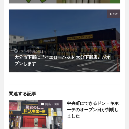
Next
2026年3月11日
大分市下郡に『イエローハット 大分下郡店』がオー
プンします
関連する記事
中央町にできるドン・キホ
開店・閉店
ーテのオープン日が判明し
ました