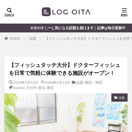
ランチ
開店
ディナー
花火
カテゴリー
る話題を届けます │ 記事は毎日更新中
HOME
話題
【フィッシュタッチ大分】ドクターフィッシュを日常
タグ
chocozap
DE
GW
haiashin
haishi
【フィッシュタッチ大分】ドクターフィッシュ
haishin
haisin
haisnin
hasihin
hasishin
を日常で気軽に体験できる施設がオープン！
hishin
hqaishin
JR
kaiten
line
OPA
Paypay
PR
TOKIPO
TOYOTA
2026年3月11日
2026年3月11日
話題
,
開店・閉店
haishin
,
大分市
,
新店
,
開店
あじさい
いちご
うみたまご
おでかけ
話題
お土産
お弁当
かき氷
からあげ
くじゅう連山
ねとらぼ
ひまわり
ふるさと納税
まつり
まとめ
みかん
むし湯
わさだタウン
わったん