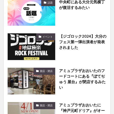
【ジゴロック2024】大分の
イベント
フェス第一弾出演者が発表
されました
アミュプラザおおいたのフ
開店・閉店
ードコートにある『ぼてぢ
ゅう 屋台』が閉店するみた
い
アミュプラザおおいたに
開店・閉店
『神戸元町ドリア』がオー
プン予定！