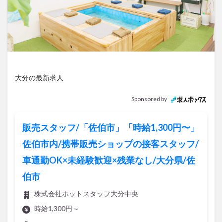
アイススケート
アウトドア
アサイーボウル
アフリカンサファリ
アミュプラザおおいた
アレンジレシピ
アートプラザ
イタリア料理
イベント
イルミネーション
インド料理
ウクライナ
オープン
カフェ
キャンプ
大分の最新求人
グルメ
コストコ
コスモス
コンビニ
コース料理
コーヒー
サイゼリヤ
サウナ
Sponsored by
ジェラート
ジゴロック
ジゴロック2025
ジャマイカ料理
ジャークチキン
スイーツ
販売スタッフ/「佐伯市」「時給1,300円〜」
スタバ
セレクトショップ
ソフトクリーム
佐伯市内/携帯販売ショップの接客スタッフ/
チキンカレー
テイクアウト
テレビ
車通勤OK×未経験歓迎×残業なし/大分県/佐
トキハ本店
ハロウィン
ハンバーガー
伯市
ハンバーグ
ハーモニーランド
パスタ
パフェ
株式会社ホットスタッフ大分中央
パン
パーク
パークプレイス大分
時給1,300円～
ビアガーデン
ビール
ピザ
フェス