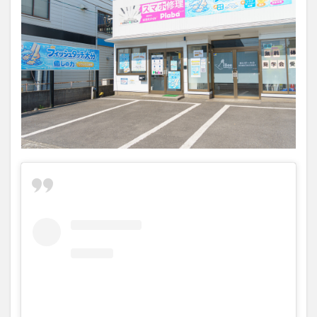
買い物
車
農業文化公園
道の駅
鉄道ジオラマ
閉店
閉院
開店
開店閉店
開店閉店まとめ
開院
韓国
韓国料理
音楽
飛行機
飲み物
高崎山
鰻
検索