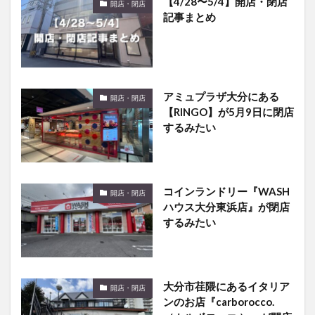
アミュプラザ大分にある
開店・閉店
【RINGO】が5月9日に閉店
するみたい
コインランドリー『WASH
開店・閉店
ハウス大分東浜店』が閉店
するみたい
大分市荏隈にあるイタリア
開店・閉店
ンのお店『carborocco.
（カルボロッコ ）』が閉店
したみたい