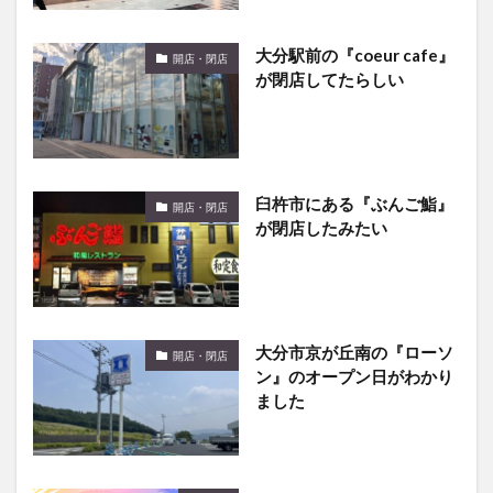
大分駅前の『coeur cafe』
開店・閉店
が閉店してたらしい
臼杵市にある『ぶんご鮨』
開店・閉店
が閉店したみたい
大分市京が丘南の『ローソ
開店・閉店
ン』のオープン日がわかり
ました
中央町にある大分元気横丁
話題
が復活するみたい