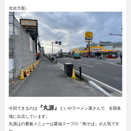
大分駅近く
大神ファーム
大谷翔平選手
光吉方面↓
姫島村
子ども教室
子ども服
子育て
宇佐市
居酒屋
屋台
平和市民公園能楽堂
庄内町カフェ
府内
投票
挾間町
新幹線
新店
日出
日出町
日田市
昆虫食
明豊
書店
期間限定
本
杵築市
津久見市
海開き
温泉
湧水
湯布院
滝
漢方
炭火焼き
焼き菓子
犬
玖珠郡
由布市
由布院
甲子園
石仏
磨崖仏
祝祭の広場
神社
祭り
秋
移転
竹田
竹田市
竹田市ディナー
紅葉
絵本
自動販売機
自転車
臼杵市
舞台
『丸源』
今回できるのは
といやラーメン屋さんで、全国各
芋
花
花火
茶碗蒸し
蕎麦
虹
地に出店しています。
衆議院選挙
複合公共施設
観光
観光スポット
丸源はの看板メニューは醤油スープの『肉そば』が人気です
話題
豊後大野
豊後大野市
豊後高田市
ね。