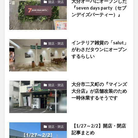
大分オーパにオープンした
開店・閉店
『seven days party（セブ
ンデイズパーティー）』
インテリア雑貨の「salut」
開店・閉店
がわさだタウンにオープン
するらしい
大分市二又町の『マインズ
開店・閉店
大分店』が店舗改装のため
一時休業するそうです
【1/27～2/2】開店・閉店
開店・閉店
記事まとめ