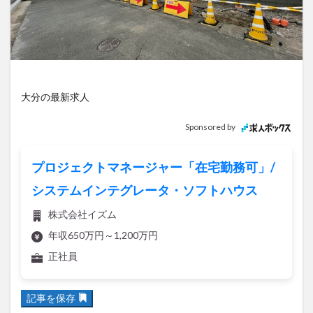
アイススケート
アウトドア
アサイーボウル
アフリカンサファリ
アミュプラザおおいた
アレンジレシピ
アートプラザ
イタリア料理
イベント
イルミネーション
インド料理
ウクライナ
オープン
カフェ
キャンプ
大分の最新求人
グルメ
コストコ
コスモス
コンビニ
Sponsored by
コース料理
コーヒー
サイゼリヤ
サウナ
ジェラート
ジゴロック
ジゴロック2025
プロジェクトマネージャー「在宅勤務可」/
ジャマイカ料理
ジャークチキン
スイーツ
システムインテグレータ・ソフトハウス
スタバ
セレクトショップ
ソフトクリーム
株式会社イズム
チキンカレー
テイクアウト
テレビ
年収650万円～1,200万円
トキハ本店
ハロウィン
ハンバーガー
正社員
ハンバーグ
ハーモニーランド
パスタ
パフェ
パン
パーク
パークプレイス大分
記事を保存
ビアガーデン
ビール
ピザ
フェス