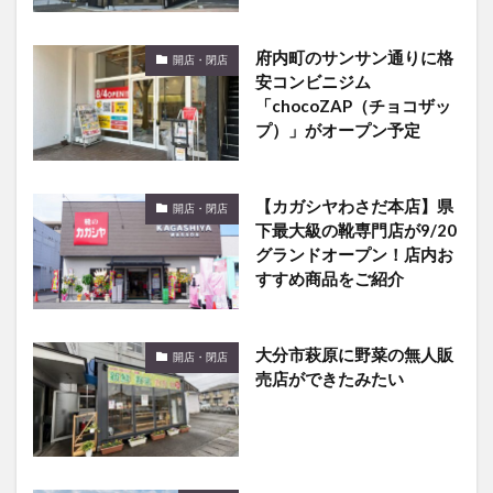
府内町のサンサン通りに格
開店・閉店
安コンビニジム
「chocoZAP（チョコザッ
プ）」がオープン予定
【カガシヤわさだ本店】県
開店・閉店
下最大級の靴専門店が9/20
グランドオープン！店内お
すすめ商品をご紹介
大分市萩原に野菜の無人販
開店・閉店
売店ができたみたい