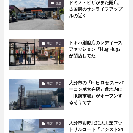
ドミノ・ピザがまた開店。
話題
古国府のサンライフアップ
ルの近く
トキハ別府店のレディース
開店・閉店
ファッション『Hug Hug』
が閉店してた
大分市の『HIヒロセ スーパ
開店・閉店
ーコンボ大在店』敷地内に
『眼鏡市場』がオープンす
るそうです
大分市明野北に人工芝フッ
開店・閉店
トサルコート『アシスト24