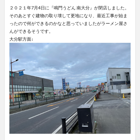
フルーツ
プレミアム商品券
プロレス
２０２１年7月4日に『鳴門うどん 南大分』が閉店しました。
ヘルシー
ペスカトーレ
ペット
そのあとすぐ建物の取り壊して更地になり、最近工事が始ま
ホーバークラフト
ミヤマキリシマ
ラクテンチ
ったので何ができるのかなと思っていましたがラーメン屋さ
んができるそうです。
ラバーダック
ランチ
ラーメン
リニューアル
大分駅方面↓
リンクスクエア
レトロ
レンタサイクル
中央町
中津市
中華料理
九重町
休業
佐伯市
佐伯市ランチ
佐賀関
体験レポ
保護猫
催事
公園
冬
初詣
別府
別府市
別府観光
古国府
古墳
古物
古着
台湾料理
和定食
和菓子
和食
国東市
地獄めぐり
城島高原パーク
壁画
夏祭り
外貨両替機
大分みなと祭り
大分グルメ
大分スイーツ
大分ランチ
大分三好ヴァイセアドラー
大分市
大分市美術館
大分県
大分県立美術館
大分空港
大分駅