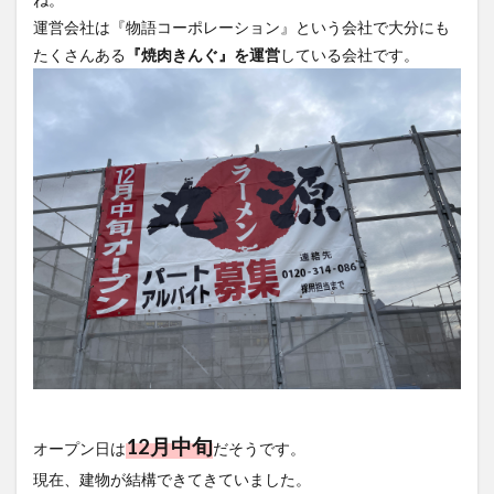
買い物
車
農業文化公園
道の駅
運営会社は『物語コーポレーション』という会社で大分にも
鉄道ジオラマ
閉店
閉院
開店
開店閉店
たくさんある
『焼肉きんぐ』を運営
している会社です。
開店閉店まとめ
開院
韓国
韓国料理
音楽
飛行機
飲み物
高崎山
鰻
検索
12月中旬
オープン日は
だそうです。
現在、建物が結構できてきていました。