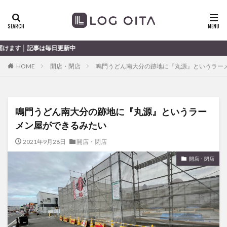
ランチ
開店
ディナー
花火
カテゴリー
更新中
HOME
開店・閉店
鳴門うどん南大分の跡地に『丸源』というラー
タグ
chocozap
DE
GW
haiashin
haishi
鳴門うどん南大分の跡地に『丸源』というラー
haishin
haisin
haisnin
hasihin
hasishin
メン屋ができるみたい
hishin
hqaishin
JR
kaiten
line
OPA
Paypay
PR
TOKIPO
TOYOTA
2021年9月28日
開店・閉店
あじさい
いちご
うみたまご
おでかけ
開店・閉店
お土産
お弁当
かき氷
からあげ
くじゅう連山
ねとらぼ
ひまわり
ふるさと納税
まつり
まとめ
みかん
むし湯
わさだタウン
わったん