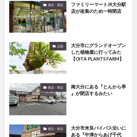
ファミリーマートJR大分駅
開店・閉店
店が改装のため一時閉店
大分市にグランドオープン
話題
した植物屋に行ってみた
【OITA PLANTS FARM】
南大分にある『とんから亭
開店・閉店
』が閉店するみたい
大分市米良バイパス沿いに
開店・閉店
ある『中津からあげ千代