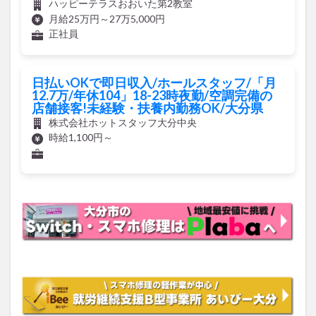
ハッピーテラスおおいた第2教室
月給25万円～27万5,000円
正社員
日払いOKで即日収入/ホールスタッフ/「月
12.7万/年休104」18-23時夜勤/空調完備の
店舗接客!未経験・扶養内勤務OK/大分県
株式会社ホットスタッフ大分中央
時給1,100円～