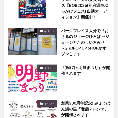
ス【BOB2026(別府温泉ぶ
っかけフェス) 出演オーデ
ィション】開催中！
パークプレイス大分で『お
イベント
さるのジョージひろば ～ジ
ョージとたのしいおみせ
～』のPOP UP SHOPがオー
プンします
『第57回 明野まつり』が開
イベント
催されます
創業300周年記念! みょうば
イベント
ん湯の里『老舗マルシェ』
が開催されます