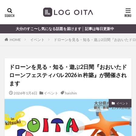
ランチ
開店
ディナー
花火
カテゴリー
〜し気になる話題を届けます │ 記事は毎日更新中
HOME
イベント
ドローンを見る・知る・遊ぶ2日間『おおいたドローン
タグ
chocozap
DE
GW
haiashin
haishi
ドローンを見る・知る・遊ぶ2日間『おおいたド
haishin
haisin
haisnin
hasihin
hasishin
ローンフェスティバル 2026 in 杵築』が開催され
hishin
hqaishin
JR
kaiten
line
ます
OPA
Paypay
PR
TOKIPO
TOYOTA
2026年1月6日
イベント
haishin
あじさい
いちご
うみたまご
おでかけ
お土産
お弁当
かき氷
からあげ
イベント
くじゅう連山
ねとらぼ
ひまわり
ふるさと納税
まつり
まとめ
みかん
むし湯
わさだタウン
わったん