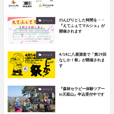
のんびりとした時間を・・
イベント
『えてふぇてマルシェ』が
開催されます
4/14に八鹿酒造で「第29回
イベント
なしか！祭」が開催されま
す
『森林セラピー体験ツアー
イベント
in天面山』申込受付中です