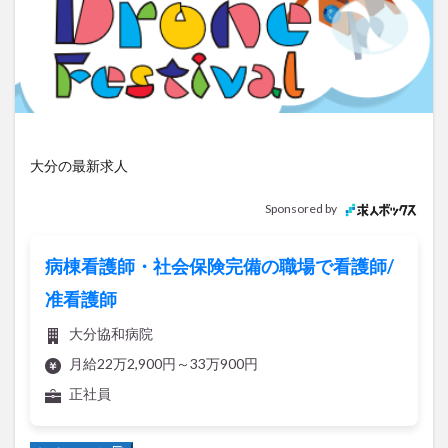
アイススケート
アウトドア
アサイーボウル
アフリカンサファリ
アミュプラザおおいた
アレンジレシピ
アートプラザ
イタリア料理
イベント
イルミネーション
インド料理
ウクライナ
オープン
カフェ
キャンプ
グルメ
コストコ
コスモス
コンビニ
大分の最新求人
コース料理
コーヒー
サイゼリヤ
サウナ
Sponsored by
ジェラート
ジゴロック
ジゴロック2025
ジャマイカ料理
ジャークチキン
スイーツ
病棟看護師・社会保険完備の職場で看護師/
スタバ
セレクトショップ
ソフトクリーム
准看護師
チキンカレー
テイクアウト
テレビ
大分協和病院
トキハ本店
ハロウィン
ハンバーガー
月給22万2,900円～33万900円
ハンバーグ
ハーモニーランド
パスタ
パフェ
正社員
パン
パーク
パークプレイス大分
ビアガーデン
ビール
ピザ
フェス