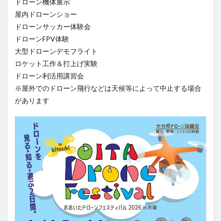
ドローン機体展示
大分駅近く
大神ファーム
大谷翔平選手
屋内ドローンショー
姫島村
子ども教室
子ども服
子育て
ドローンサッカー体験会
宇佐市
居酒屋
屋台
平和市民公園能楽堂
ドローンFPV体験
大型ドローンデモフライト
庄内町カフェ
府内
投票
挾間町
新幹線
ロケット工作＆打上げ実験
新店
日出
日出町
日田市
昆虫食
ドローン利活用講習会
明豊
書店
期間限定
本
杵築市
※屋外でのドローン飛行などは天候等によって中止する場合
津久見市
海開き
温泉
湧水
湯布院
があります
滝
漢方
炭火焼き
焼き菓子
犬
玖珠郡
由布市
由布院
甲子園
石仏
磨崖仏
祝祭の広場
神社
祭り
秋
移転
竹田
竹田市
竹田市ディナー
紅葉
絵本
自動販売機
自転車
臼杵市
舞台
芋
花
花火
茶碗蒸し
蕎麦
虹
衆議院選挙
複合公共施設
観光
観光スポット
話題
豊後大野
豊後大野市
豊後高田市