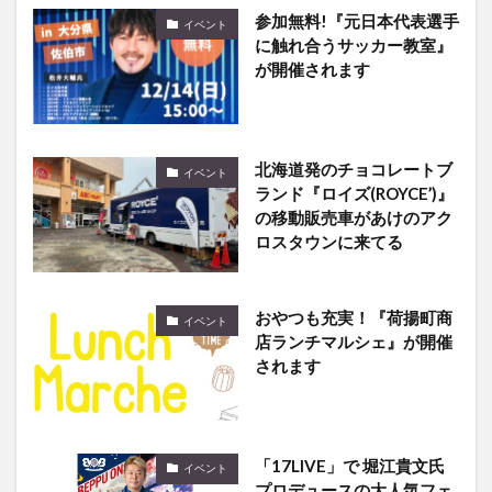
参加無料!『元日本代表選手
イベント
に触れ合うサッカー教室』
が開催されます
北海道発のチョコレートブ
イベント
ランド『ロイズ(ROYCE’)』
の移動販売車があけのアク
ロスタウンに来てる
おやつも充実！『荷揚町商
イベント
店ランチマルシェ』が開催
されます
「17LIVE」で 堀江貴文氏
イベント
プロデュースの大人気フェ