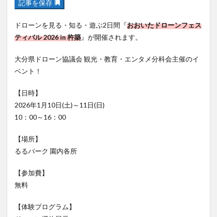
記事を保存
フルーツ
プレミアム商品券
プロレス
ヘルシー
ペスカトーレ
ペット
ドローンを見る・知る・遊ぶ2日間『
おおいたドローンフェス
ホーバークラフト
ミヤマキリシマ
ラクテンチ
ティバル 2026 in 杵築
』が開催されます。
ラバーダック
ランチ
ラーメン
リニューアル
大分県ドローン協議会 観光・教育・エンタメ分科会主催のイ
リンクスクエア
レトロ
レンタサイクル
ベント！
中央町
中津市
中華料理
九重町
休業
【日時】
佐伯市
佐伯市ランチ
佐賀関
体験レポ
2026年1月10日(土)～11日(日)
保護猫
催事
公園
冬
初詣
別府
10：00～16：00
別府市
別府観光
古国府
古墳
古物
古着
台湾料理
和定食
和菓子
和食
【場所】
るるパーク 園内各所
国東市
地獄めぐり
城島高原パーク
壁画
夏祭り
外貨両替機
大分みなと祭り
【参加費】
大分グルメ
大分スイーツ
大分ランチ
無料
大分三好ヴァイセアドラー
大分市
大分市美術館
【体験プログラム】
大分県
大分県立美術館
大分空港
大分駅