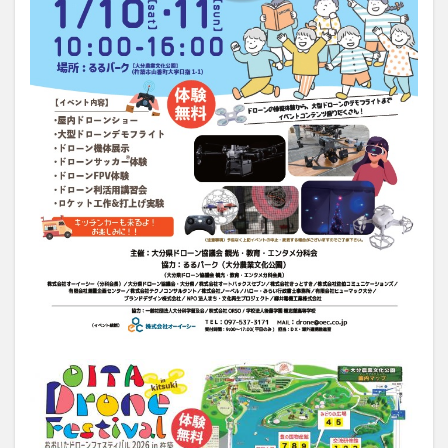
買い物
車
農業文化公園
道の駅
鉄道ジオラマ
閉店
閉院
開店
開店閉店
開店閉店まとめ
開院
韓国
韓国料理
音楽
飛行機
飲み物
高崎山
鰻
検索