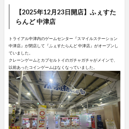
大分駅近く
大神ファーム
大谷翔平選手
【2025年12月23日開店】ふぇすた
姫島村
子ども教室
子ども服
子育て
らんど 中津店
宇佐市
居酒屋
屋台
平和市民公園能楽堂
庄内町カフェ
府内
投票
挾間町
新幹線
トライアル中津内のゲームセンター『スマイルステーション
新店
日出
日出町
日田市
昆虫食
中津店』が閉店して『ふぇすたらんど 中津店』がオープンし
明豊
書店
期間限定
本
杵築市
ていました。
津久見市
海開き
温泉
湧水
湯布院
クレーンゲームとカプセルトイのガチャガチャがメインで、
滝
漢方
炭火焼き
焼き菓子
犬
以前あったコインゲームはなくなっていました。
玖珠郡
由布市
由布院
甲子園
石仏
磨崖仏
祝祭の広場
神社
祭り
秋
移転
竹田
竹田市
竹田市ディナー
紅葉
絵本
自動販売機
自転車
臼杵市
舞台
芋
花
花火
茶碗蒸し
蕎麦
虹
衆議院選挙
複合公共施設
観光
観光スポット
話題
豊後大野
豊後大野市
豊後高田市