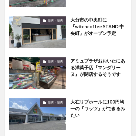
大分市の中央町に
開店・閉店
『witchcoffee STAND 中
央町』がオープン予定
アミュプラザおおいたにあ
開店・閉店
る洋菓子店『マンダリー
ヌ』が閉店するそうです
大在リブホールに100円均
開店・閉店
一の『ワッツ』ができるみ
たい