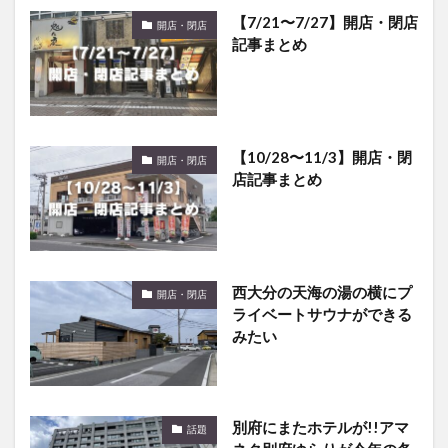
【7/21〜7/27】開店・閉店
開店・閉店
記事まとめ
【10/28〜11/3】開店・閉
開店・閉店
店記事まとめ
西大分の天海の湯の横にプ
開店・閉店
ライベートサウナができる
みたい
別府にまたホテルが!!アマ
話題