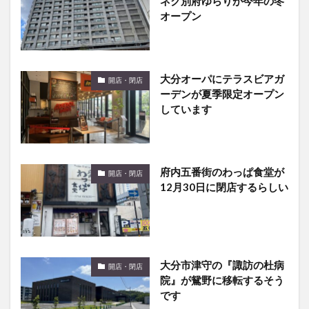
ネク別府ゆらりが今年の冬
オープン
大分オーパにテラスビアガ
開店・閉店
ーデンが夏季限定オープン
しています
府内五番街のわっぱ食堂が
開店・閉店
12月30日に閉店するらしい
大分市津守の『諏訪の杜病
開店・閉店
院』が鴛野に移転するそう
です