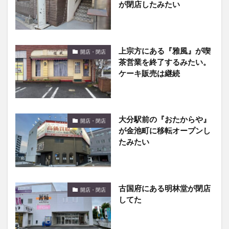
が閉店したみたい
上宗方にある『雅風』が喫
開店・閉店
茶営業を終了するみたい。
ケーキ販売は継続
大分駅前の『おたからや』
開店・閉店
が金池町に移転オープンし
たみたい
古国府にある明林堂が閉店
開店・閉店
してた