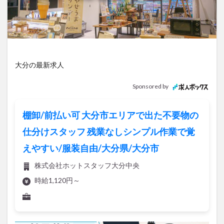
アイススケート
アウトドア
アサイーボウル
アフリカンサファリ
アミュプラザおおいた
アレンジレシピ
アートプラザ
イタリア料理
イベント
イルミネーション
インド料理
大分の最新求人
ウクライナ
オープン
カフェ
キャンプ
グルメ
コストコ
コスモス
コンビニ
Sponsored by
コース料理
コーヒー
サイゼリヤ
サウナ
ジェラート
ジゴロック
ジゴロック2025
棚卸/前払い可 大分市エリアで出た不要物の
ジャマイカ料理
ジャークチキン
スイーツ
仕分けスタッフ 残業なしシンプル作業で覚
スタバ
セレクトショップ
ソフトクリーム
えやすい/服装自由/大分県/大分市
チキンカレー
テイクアウト
テレビ
株式会社ホットスタッフ大分中央
トキハ本店
ハロウィン
ハンバーガー
時給1,120円～
ハンバーグ
ハーモニーランド
パスタ
パフェ
パン
パーク
パークプレイス大分
ビアガーデン
ビール
ピザ
フェス