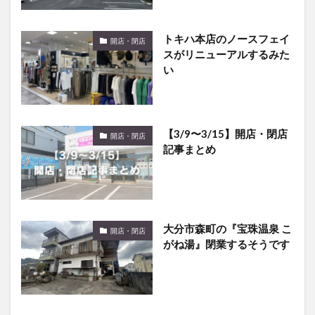
トキハ本店のノースフェイ
開店・閉店
スがリニューアルするみた
い
【3/9〜3/15】開店・閉店
開店・閉店
記事まとめ
大分市森町の『宝珠温泉 こ
開店・閉店
がね湯』閉業するそうです