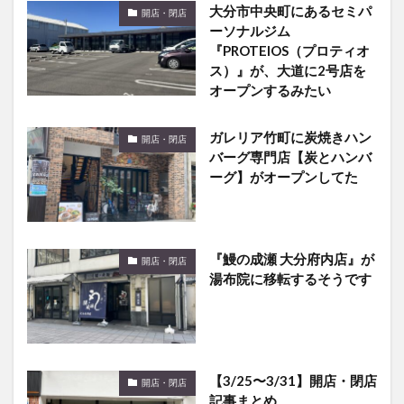
大分市中央町にあるセミパ
開店・閉店
ーソナルジム
『PROTEIOS（プロティオ
ス）』が、大道に2号店を
オープンするみたい
ガレリア竹町に炭焼きハン
開店・閉店
バーグ専門店【炭とハンバ
ーグ】がオープンしてた
『鰻の成瀬 大分府内店』が
開店・閉店
湯布院に移転するそうです
【3/25〜3/31】開店・閉店
開店・閉店
記事まとめ