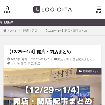
ランチ
開店
ディナー
花火
カテゴリー
大分のすこ〜し気に
HOME
開店・閉店
【12/29〜1/4】開店・閉店まとめ
タグ
chocozap
DE
GW
haiashin
haishi
【12/29〜1/4】開店・閉店まとめ
haishin
haisin
haisnin
hasihin
hasishin
hishin
hqaishin
JR
kaiten
line
2026年1月5日
2026年1月5日
開店・閉店
,
開店閉店まとめ
haishin
,
新店
,
閉店
,
開店
OPA
Paypay
PR
TOKIPO
TOYOTA
開店閉店まとめ
あじさい
いちご
うみたまご
おでかけ
お土産
お弁当
かき氷
からあげ
くじゅう連山
ねとらぼ
ひまわり
ふるさと納税
まつり
まとめ
みかん
むし湯
わさだタウン
わったん