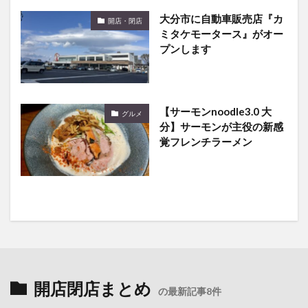
大分市に自動車販売店『カ
開店・閉店
ミタケモータース』がオー
プンします
【サーモンnoodle3.0 大
グルメ
分】サーモンが主役の新感
覚フレンチラーメン
開店閉店まとめ
の最新記事8件