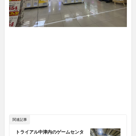
買い物
車
農業文化公園
道の駅
鉄道ジオラマ
閉店
閉院
開店
開店閉店
開店閉店まとめ
開院
韓国
韓国料理
音楽
飛行機
飲み物
高崎山
鰻
検索
関連記事
トライアル中津内のゲームセンタ