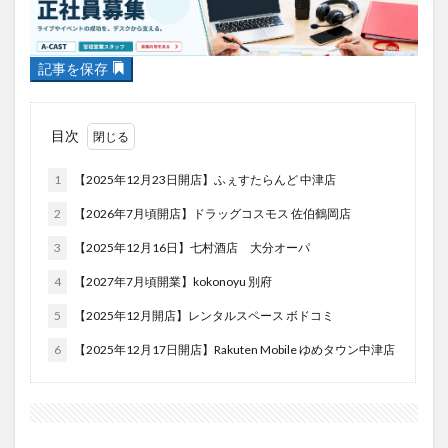
フルーツ
プレミアム商品券
プロレス
ヘルシー
ペスカトーレ
ペット
記事を保存
ホーバークラフト
ミヤマキリシマ
ラクテンチ
ラバーダック
ランチ
ラーメン
リニューアル
リンクスクエア
レトロ
レンタサイクル
目次
中央町
中津市
中華料理
九重町
休業
1
【2025年12月23日開店】ふぇすたらんど 中津店
佐伯市
佐伯市ランチ
佐賀関
体験レポ
2
【2026年7月頃開店】ドラッグコスモス 佐伯鶴岡店
保護猫
催事
公園
冬
初詣
別府
3
【2025年12月16日】七村酒店 大分オーパ
別府市
別府観光
古国府
古墳
古物
4
【2027年7月頃開業】kokonoyu 別府
古着
台湾料理
和定食
和菓子
和食
国東市
地獄めぐり
城島高原パーク
壁画
5
【2025年12月開店】レンタルスペース ボドコミ
夏祭り
外貨両替機
大分みなと祭り
6
【2025年12月17日開店】Rakuten Mobile ゆめタウン中津店
大分グルメ
大分スイーツ
大分ランチ
大分三好ヴァイセアドラー
大分市
大分市美術館
大分県
大分県立美術館
大分空港
大分駅