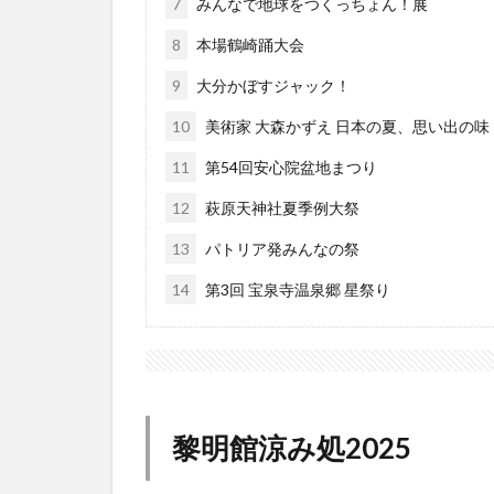
7
みんなで地球をつくっちょん！展
8
本場鶴崎踊大会
9
大分かぼすジャック！
10
美術家 大森かずえ 日本の夏、思い出の味
11
第54回安心院盆地まつり
12
萩原天神社夏季例大祭
13
パトリア発みんなの祭
14
第3回 宝泉寺温泉郷 星祭り
黎明館涼み処2025