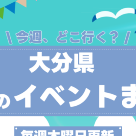
観光
古国府
古墳
古物
古着
台湾料理
和定食
めぐり
城島高原パーク
壁画
夏祭り
外貨両替機
大分み
大分スイーツ
大分ランチ
大分三好ヴァイセアドラー
大分市
県立美術館
大分空港
大分駅
大分駅近く
大神ファーム
も教室
子ども服
子育て
宇佐市
居酒屋
屋台
平和
府内
投票
挾間町
新幹線
新店
日出
日出町
期間限定
本
杵築市
津久見市
海開き
温泉
湧
炭火焼き
焼き菓子
犬
玖珠郡
由布市
由布院
甲
の広場
神社
祭り
秋
移転
竹田
竹田市
竹田
売機
自転車
臼杵市
舞台
芋
花
花火
茶碗蒸
複合公共施設
観光
観光スポット
話題
豊後大野
豊後大
農業文化公園
道の駅
鉄道ジオラマ
閉店
閉院
開店
開院
韓国
韓国料理
音楽
飛行機
飲み物
高崎
検索