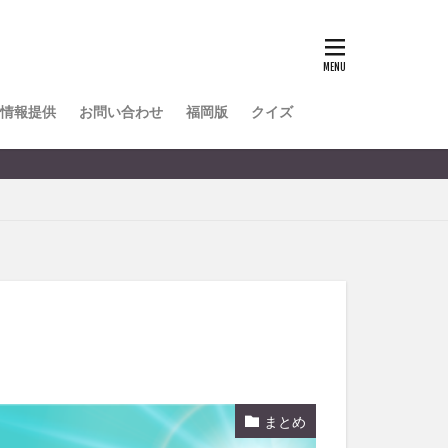
TOKIPO
かき氷
とめ
みかん
ル
情報提供
お問い合わせ
福岡版
クイズ
リア料理
キャンプ
ヤ
サウナ
スイーツ
レビ
タ
パフェ
フルーツ
フト
重町
休業
まとめ
初詣
別府