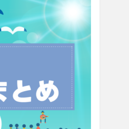
和菓子
和食
なと祭り
大分市美術館
大谷翔平選手
市民公園能楽堂
日田市
昆虫食
水
湯布院
子園
石仏
市ディナー
紅葉
し
蕎麦
虹
野市
豊後高田市
開店閉店
山
鰻