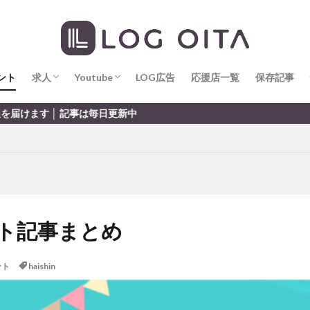
求人
LOG OITA求人のメリット
Youtube
LOG OITA YouTubeチャンネル
hin
hqaishin
JR
kaiten
line
OPA
Paypay
PR
じさい
いちご
うみたまご
おでかけ
お土産
お弁当
じゅう連山
ねとらぼ
ひまわり
ふるさと納税
まつり
ま
ント
だタウン
求人
わったん
Youtube
アイススケート
LOG広告
応援店一覧
アウトドア
保存記事
アサイーボウ
リ
アミュプラザおおいた
アレンジレシピ
アートプラザ
イタ
求人
LOG OITA求人のメリット
Youtube
LOG OITA YouTubeチャンネル
 記事は毎日更新中
ルミネーション
インド料理
ウクライナ
オープン
カフェ
トコ
コスモス
コンビニ
コース料理
コーヒー
サイゼリ
ジゴロック
ジゴロック2025
ジャマイカ料理
ジャークチキン
クトショップ
ソフトクリーム
チキンカレー
テイクアウト
テ
ハロウィン
ハンバーガー
ハンバーグ
ハーモニーランド
パス
パークプレイス大分
ビアガーデン
ビール
ピザ
フェス
ベント記事まとめ
プロレス
ヘルシー
ペスカトーレ
ペット
ホーバークラ
ラクテンチ
ラバーダック
ランチ
ラーメン
リニューアル
ント
haishin
レトロ
レンタサイクル
中央町
中津市
中華料理
九
市ランチ
佐賀関
体験レポ
保護猫
催事
公園
冬