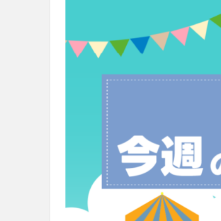
別府市
別府
国東市
地獄
大分グルメ
大分県
大分
姫島村
子ど
庄内町カフェ
明豊
書店
滝
漢方
磨崖仏
祝祭
絵本
自動販
衆議院選挙
買い物
車
開店閉店まとめ