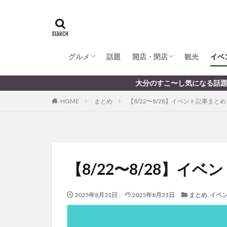
全てのグルメ
大分市ランチ
大分市ディナー
大分カフェ
大分スイーツ
別府市ランチ
別府カフェ
別府ディナー
竹田ランチ
日出町ランチ
開店・閉店
大分の開店・閉店まとめ
hasishin
his
TOYOTA
あ
からあげ
く
グルメ
話題
開店・閉店
むし湯
観光
イベ
わさ
アフリカンサファ
全てのグルメ
大分市ランチ
大分市ディナー
大分カフェ
大分スイーツ
別府市ランチ
別府カフェ
別府ディナー
竹田ランチ
日出町ランチ
開店・閉店
大分の開店・閉店まとめ
大分のすこ〜し気になる話題を届けます │
イベント
イ
HOME
まとめ
【8/22〜8/28】イベント記事まとめ
グルメ
コス
ジェラート
スタバ
セレ
トキハ本店
パン
パーク
【8/22〜8/28】イ
プレミアム商品券
ミヤマキリシマ
2025年8月21日
2025年8月21日
まとめ
,
イベ
リンクスクエア
佐伯市
佐伯