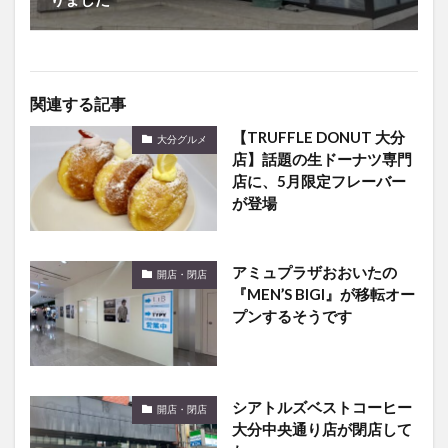
関連する記事
【TRUFFLE DONUT 大分
大分グルメ
店】話題の生ドーナツ専門
店に、5月限定フレーバー
が登場
アミュプラザおおいたの
開店・閉店
『MEN’S BIGI』が移転オー
プンするそうです
シアトルズベストコーヒー
開店・閉店
大分中央通り店が閉店して