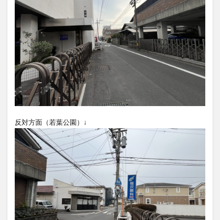
大分駅近く
大神ファーム
大谷翔平選手
姫島村
子ども教室
子ども服
子育て
宇佐市
居酒屋
屋台
平和市民公園能楽堂
庄内町カフェ
府内
投票
挾間町
新幹線
新店
日出
日出町
日田市
昆虫食
明豊
書店
期間限定
本
杵築市
津久見市
海開き
温泉
湧水
湯布院
滝
漢方
炭火焼き
焼き菓子
犬
反対方面（若葉公園）↓
玖珠郡
由布市
由布院
甲子園
石仏
磨崖仏
祝祭の広場
神社
祭り
秋
移転
竹田
竹田市
竹田市ディナー
紅葉
絵本
自動販売機
自転車
臼杵市
舞台
芋
花
花火
茶碗蒸し
蕎麦
虹
衆議院選挙
複合公共施設
観光
観光スポット
話題
豊後大野
豊後大野市
豊後高田市