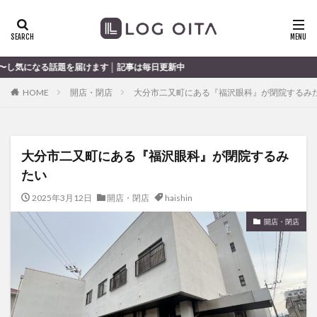
ランチ
開店
ディナー
花火
カテゴリー
ます │ 記事は毎日更新中
HOME
開店・閉店
大分市二又町にある『福沢眼科』が閉院するみ
タグ
chocozap
DE
GW
haiashin
haishi
大分市二又町にある『福沢眼科』が閉院するみ
haishin
haisin
haisnin
hasihin
hasishin
たい
hishin
hqaishin
JR
kaiten
line
OPA
Paypay
PR
TOKIPO
TOYOTA
2025年3月12日
開店・閉店
haishin
あじさい
いちご
うみたまご
おでかけ
開店・閉店
お土産
お弁当
かき氷
からあげ
くじゅう連山
ねとらぼ
ひまわり
ふるさと納税
まつり
まとめ
みかん
むし湯
わさだタウン
わったん