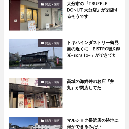
大分市の『TRUFFLE
開店・閉店
DONUT 大分店』が閉店す
るそうです
トキハインダストリー鶴見
開店・閉店
園の近くに「BISTRO颯&輝
光~soraito~」ができてた
高城の海鮮丼のお店『丼
開店・閉店
丸』が閉店してた
マルショク長浜店の跡地に
開店・閉店
何かできるみたい