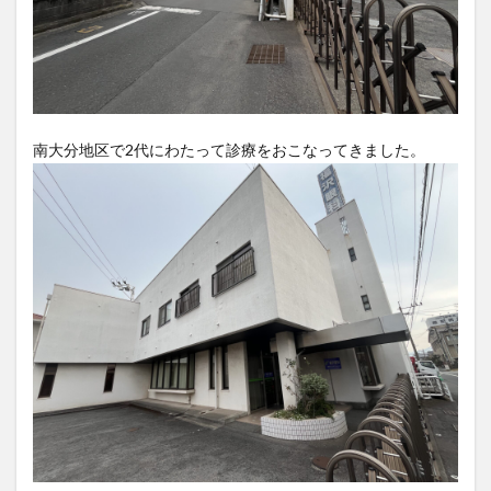
買い物
車
農業文化公園
道の駅
鉄道ジオラマ
閉店
閉院
開店
開店閉店
開店閉店まとめ
開院
韓国
韓国料理
音楽
飛行機
飲み物
高崎山
鰻
南大分地区で2代にわたって診療をおこなってきました。
検索