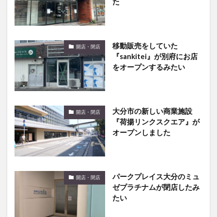
た
移動販売をしていた
開店・閉店
『sankitei』が別府にお店
をオープンするみたい
大分市の新しい商業施設
開店・閉店
『荷揚リンクスクエア』が
オープンしました
パークプレイス大分のミュ
開店・閉店
ゼプラチナムが閉店したみ
たい