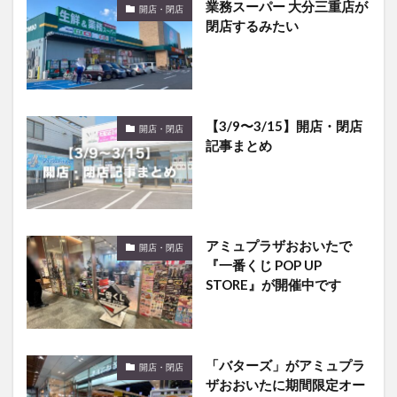
業務スーパー 大分三重店が
開店・閉店
閉店するみたい
【3/9〜3/15】開店・閉店
開店・閉店
記事まとめ
アミュプラザおおいたで
開店・閉店
『一番くじ POP UP
STORE』が開催中です
「バターズ」がアミュプラ
開店・閉店
ザおおいたに期間限定オー