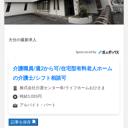
アイススケート
アウトドア
アサイーボウル
アフリカンサファリ
アミュプラザおおいた
アレンジレシピ
アートプラザ
イタリア料理
イベント
イルミネーション
インド料理
ウクライナ
オープン
カフェ
キャンプ
大分の最新求人
グルメ
コストコ
コスモス
コンビニ
Sponsored by
コース料理
コーヒー
サイゼリヤ
サウナ
ジェラート
ジゴロック
ジゴロック2025
介護職員/週2から可/住宅型有料老人ホーム
ジャマイカ料理
ジャークチキン
スイーツ
の介護士/シフト相談可
スタバ
セレクトショップ
ソフトクリーム
株式会社介護センター幸/ライフホームおひさま
チキンカレー
テイクアウト
テレビ
時給1,035円
トキハ本店
ハロウィン
ハンバーガー
アルバイト・パート
ハンバーグ
ハーモニーランド
パスタ
パフェ
パン
パーク
パークプレイス大分
記事を保存
ビアガーデン
ビール
ピザ
フェス