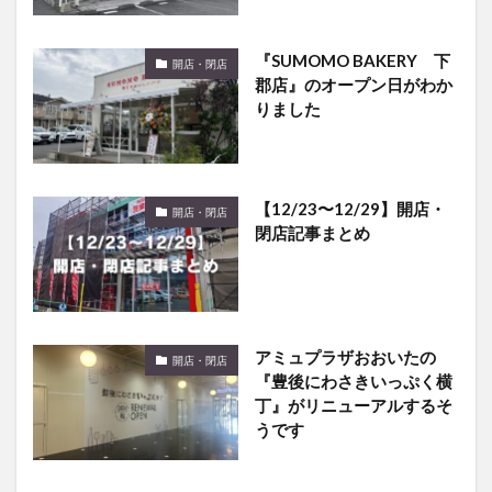
『SUMOMO BAKERY 下
開店・閉店
郡店』のオープン日がわか
りました
【12/23〜12/29】開店・
開店・閉店
閉店記事まとめ
アミュプラザおおいたの
開店・閉店
『豊後にわさきいっぷく横
丁』がリニューアルするそ
うです