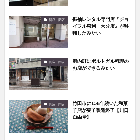
振袖レンタル専門店『ジョ
開店・閉店
イフル恵利 大分店』が移
転したみたい
府内町にポルトガル料理の
開店・閉店
お店ができるみたい
竹田市に158年続いた和菓
開店・閉店
子店が菓子製造終了【川口
自由堂】