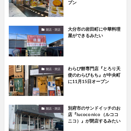
プン
大分市の岩田町に中華料理
開店・閉店
屋ができるみたい
わらび餅専門店『とろり天
開店・閉店
使のわらびもち』が中央町
に11月15日オープン
別府市のサンドイッチのお
開店・閉店
店『lucoco nico （ルココ
ニコ）』が閉店するみたい