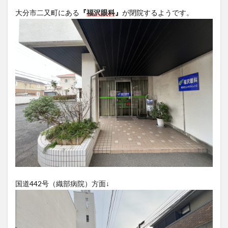
フルーツ
プレミアム商品券
プロレス
大分市二又町にある
『
福沢眼科
』
が閉院するようです。
ヘルシー
ペスカトーレ
ペット
ホーバークラフト
ミヤマキリシマ
ラクテンチ
ラバーダック
ランチ
ラーメン
リニューアル
リンクスクエア
レトロ
レンタサイクル
中央町
中津市
中華料理
九重町
休業
佐伯市
佐伯市ランチ
佐賀関
体験レポ
保護猫
催事
公園
冬
初詣
別府
別府市
別府観光
古国府
古墳
古物
古着
台湾料理
和定食
和菓子
和食
国東市
地獄めぐり
城島高原パーク
壁画
夏祭り
外貨両替機
大分みなと祭り
国道442号（織部病院）方面↓
大分グルメ
大分スイーツ
大分ランチ
大分三好ヴァイセアドラー
大分市
大分市美術館
大分県
大分県立美術館
大分空港
大分駅