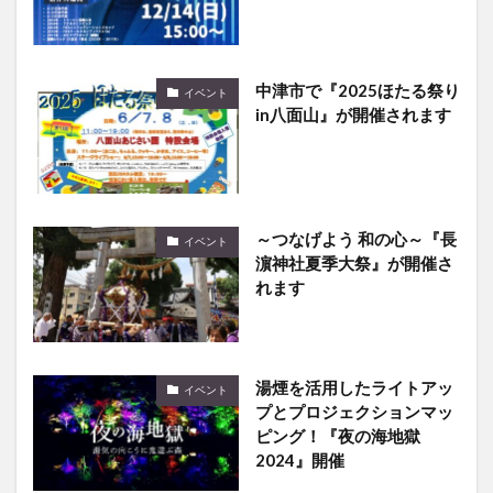
中津市で『2025ほたる祭り
イベント
in八面山』が開催されます
～つなげよう 和の心～『長
イベント
濵神社夏季大祭』が開催さ
れます
湯煙を活⽤したライトアッ
イベント
プとプロジェクションマッ
ピング！『夜の海地獄
2024』開催