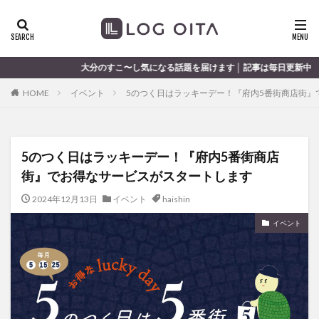
ランチ
開店
ディナー
花火
カテゴリー
分のすこ〜し気になる話題を届けます │ 記事は毎日更新中
HOME
イベント
5のつく日はラッキーデー！『府内5番街商店街』
タグ
chocozap
DE
GW
haiashin
haishi
5のつく日はラッキーデー！『府内5番街商店
haishin
haisin
haisnin
hasihin
hasishin
街』でお得なサービスがスタートします
hishin
hqaishin
JR
kaiten
line
OPA
Paypay
PR
TOKIPO
TOYOTA
2024年12月13日
イベント
haishin
あじさい
いちご
うみたまご
おでかけ
イベント
お土産
お弁当
かき氷
からあげ
くじゅう連山
ねとらぼ
ひまわり
ふるさと納税
まつり
まとめ
みかん
むし湯
わさだタウン
わったん