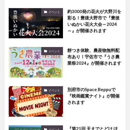
約3000発の花火が大野川を
イベント
彩る！豊後大野市で『豊後
いぬかい花火大会～2024
～』が開催されます
餅つき体験、農産物無料配
イベント
布あり！宇佐市で『うさ農
業祭2024』が開催されます
別府市のSpace Beppuで
イベント
『映画鑑賞ナイト』が開催
されます
『第21回 天までとどけ ほ
イベント