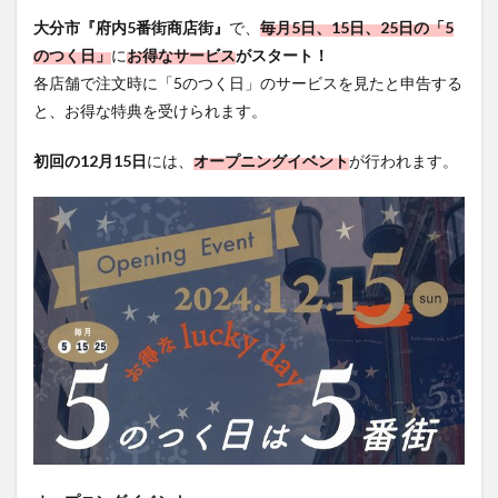
フルーツ
プレミアム商品券
プロレス
大分市『府内5番街商店街』
で、
毎月5日、15日、25日の「5
ヘルシー
ペスカトーレ
ペット
のつく日」
に
お得なサービス
がスタート！
ホーバークラフト
ミヤマキリシマ
ラクテンチ
各店舗で注文時に「5のつく日」のサービスを見たと申告する
と、お得な特典を受けられます。
ラバーダック
ランチ
ラーメン
リニューアル
リンクスクエア
レトロ
レンタサイクル
初回の12月15日
には、
オープニングイベント
が行われます。
中央町
中津市
中華料理
九重町
休業
佐伯市
佐伯市ランチ
佐賀関
体験レポ
保護猫
催事
公園
冬
初詣
別府
別府市
別府観光
古国府
古墳
古物
古着
台湾料理
和定食
和菓子
和食
国東市
地獄めぐり
城島高原パーク
壁画
夏祭り
外貨両替機
大分みなと祭り
大分グルメ
大分スイーツ
大分ランチ
大分三好ヴァイセアドラー
大分市
大分市美術館
大分県
大分県立美術館
大分空港
大分駅