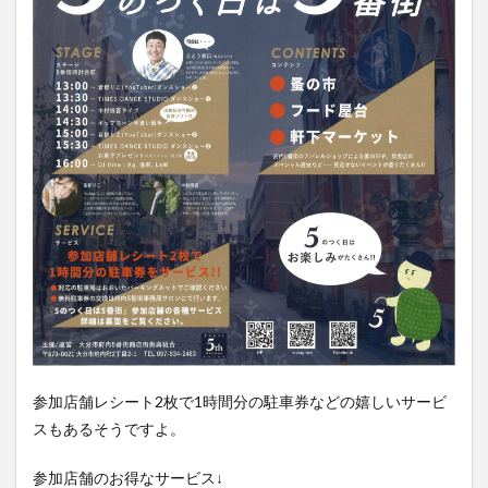
買い物
車
農業文化公園
道の駅
鉄道ジオラマ
閉店
閉院
開店
開店閉店
開店閉店まとめ
開院
韓国
韓国料理
音楽
飛行機
飲み物
高崎山
鰻
検索
参加店舗レシート2枚で1時間分の駐車券などの嬉しいサービ
スもあるそうですよ。
参加店舗のお得なサービス↓