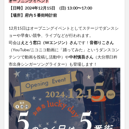
オープニングイベント
大分駅近く
大神ファーム
大谷翔平選手
【日時】2024年12月15日 (日) 13:00〜17:00
姫島村
子ども教室
子ども服
子育て
【場所】府内５番街時計前
宇佐市
居酒屋
屋台
平和市民公園能楽堂
12月15日はオープニングイベントとしてステージでダンスシ
庄内町カフェ
府内
投票
挾間町
新幹線
ョーや早食い競争、ライブなどが行われます。
新店
日出
日出町
日田市
昆虫食
司会は
えとう窓口（Wエンジン）さん
です！
音都りこさん
明豊
書店
期間限定
本
杵築市
（YouTube/ニコニコ動画に「踊ってみた」というダンスコン
津久見市
海開き
温泉
湧水
湯布院
テンツで動画を投稿し活動中）や
中村慎吾さん
（大分県臼杵
市出身シンガーソングライター）も登場します！
滝
漢方
炭火焼き
焼き菓子
犬
玖珠郡
由布市
由布院
甲子園
石仏
磨崖仏
祝祭の広場
神社
祭り
秋
移転
竹田
竹田市
竹田市ディナー
紅葉
絵本
自動販売機
自転車
臼杵市
舞台
芋
花
花火
茶碗蒸し
蕎麦
虹
衆議院選挙
複合公共施設
観光
観光スポット
話題
豊後大野
豊後大野市
豊後高田市