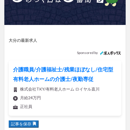
アイススケート
アウトドア
アサイーボウル
アフリカンサファリ
アミュプラザおおいた
アレンジレシピ
アートプラザ
イタリア料理
イベント
イルミネーション
インド料理
ウクライナ
オープン
カフェ
キャンプ
大分の最新求人
グルメ
コストコ
コスモス
コンビニ
Sponsored by
コース料理
コーヒー
サイゼリヤ
サウナ
ジェラート
ジゴロック
ジゴロック2025
介護職員/介護福祉士/残業ほぼなし/住宅型
ジャマイカ料理
ジャークチキン
スイーツ
有料老人ホームの介護士/夜勤専従
スタバ
セレクトショップ
ソフトクリーム
株式会社TKY/有料老人ホーム ロイヤル直川
チキンカレー
テイクアウト
テレビ
月給24万円
トキハ本店
ハロウィン
ハンバーガー
正社員
ハンバーグ
ハーモニーランド
パスタ
パフェ
パン
パーク
パークプレイス大分
記事を保存
ビアガーデン
ビール
ピザ
フェス