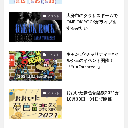
大分市のクラサスドームで
イベント
ONE OK ROCKがライブを
するみたい
キャンプ×チャリティー×マ
イベント
ルシェのイベント開催！
『FunOutbreak』
おおいた夢色音楽祭2021が
イベント
10月30日・31日で開催