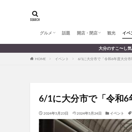
全てのグルメ
大分市ランチ
大分市ディナー
大分カフェ
大分スイーツ
別府市ランチ
別府カフェ
別府ディナー
竹田ランチ
日出町ランチ
開店・閉店
大分の開店・閉店まとめ
hasishin
his
TOYOTA
あ
からあげ
く
グルメ
話題
開店・閉店
むし湯
観光
イベ
わさ
アフリカンサファ
全てのグルメ
大分市ランチ
大分市ディナー
大分カフェ
大分スイーツ
別府市ランチ
別府カフェ
別府ディナー
竹田ランチ
日出町ランチ
開店・閉店
大分の開店・閉店まとめ
大分のすこ〜し気になる話題を届けます
イベント
イ
HOME
イベント
6/1に大分市で「令和6年度大分
グルメ
コス
ジェラート
スタバ
セレ
トキハ本店
パン
パーク
6/1に大分市で「令和
プレミアム商品券
ミヤマキリシマ
2024年5月23日
2024年5月24日
イベント
リンクスクエア
佐伯市
佐伯