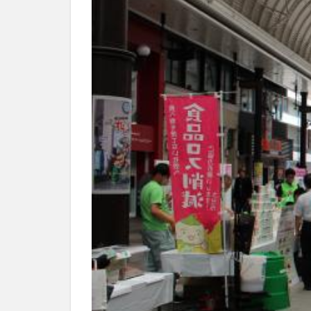
別府市
別府
国東市
地獄
大分グルメ
大分県
大分
姫島村
子ど
庄内町カフェ
明豊
書店
滝
漢方
磨崖仏
祝祭
絵本
自動販
衆議院選挙
買い物
車
開店閉店まとめ