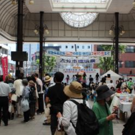
観光
古国府
古墳
古物
古着
台湾料理
和定食
めぐり
城島高原パーク
壁画
夏祭り
外貨両替機
大分み
大分スイーツ
大分ランチ
大分三好ヴァイセアドラー
大分市
県立美術館
大分空港
大分駅
大分駅近く
大神ファーム
も教室
子ども服
子育て
宇佐市
居酒屋
屋台
平和
府内
投票
挾間町
新幹線
新店
日出
日出町
期間限定
本
杵築市
津久見市
海開き
温泉
湧
炭火焼き
焼き菓子
犬
玖珠郡
由布市
由布院
甲
の広場
神社
祭り
秋
移転
竹田
竹田市
竹田
売機
自転車
臼杵市
舞台
芋
花
花火
茶碗蒸
複合公共施設
観光
観光スポット
話題
豊後大野
豊後大
農業文化公園
道の駅
鉄道ジオラマ
閉店
閉院
開店
開院
韓国
韓国料理
音楽
飛行機
飲み物
高崎
検索