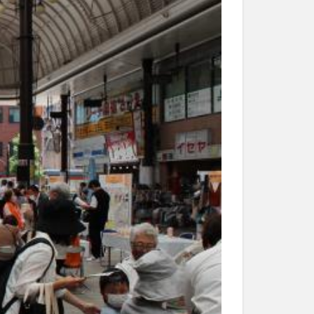
和菓子
和食
なと祭り
大分市美術館
大谷翔平選手
市民公園能楽堂
日田市
昆虫食
水
湯布院
子園
石仏
市ディナー
紅葉
し
蕎麦
虹
野市
豊後高田市
開店閉店
山
鰻