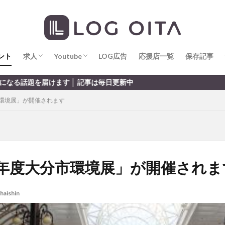
求人
LOG OITA求人のメリット
Youtube
LOG OITA YouTubeチャンネル
hin
hqaishin
JR
kaiten
line
OPA
Paypay
PR
じさい
いちご
うみたまご
おでかけ
お土産
お弁当
じゅう連山
ねとらぼ
ひまわり
ふるさと納税
まつり
ま
ント
だタウン
求人
わったん
Youtube
アイススケート
LOG広告
応援店一覧
アウトドア
保存記事
アサイーボウ
リ
アミュプラザおおいた
アレンジレシピ
アートプラザ
イタ
求人
LOG OITA求人のメリット
Youtube
LOG OITA YouTubeチャンネル
 │ 記事は毎日更新中
ルミネーション
インド料理
ウクライナ
オープン
カフェ
市環境展」が開催されます
トコ
コスモス
コンビニ
コース料理
コーヒー
サイゼリ
ジゴロック
ジゴロック2025
ジャマイカ料理
ジャークチキン
クトショップ
ソフトクリーム
チキンカレー
テイクアウト
テ
ハロウィン
ハンバーガー
ハンバーグ
ハーモニーランド
パス
パークプレイス大分
ビアガーデン
ビール
ピザ
フェス
6年度大分市環境展」が開催されま
プロレス
ヘルシー
ペスカトーレ
ペット
ホーバークラ
ラクテンチ
ラバーダック
ランチ
ラーメン
リニューアル
haishin
レトロ
レンタサイクル
中央町
中津市
中華料理
九
市ランチ
佐賀関
体験レポ
保護猫
催事
公園
冬