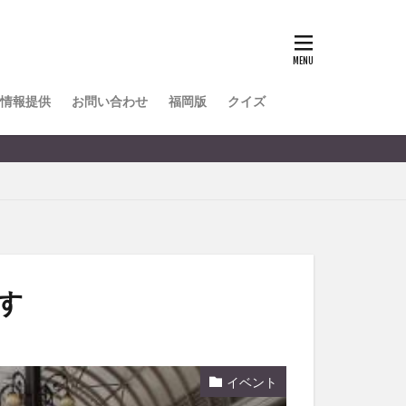
TOKIPO
かき氷
とめ
みかん
ル
情報提供
お問い合わせ
福岡版
クイズ
リア料理
キャンプ
ヤ
サウナ
スイーツ
レビ
タ
パフェ
フルーツ
す
フト
重町
休業
イベント
初詣
別府