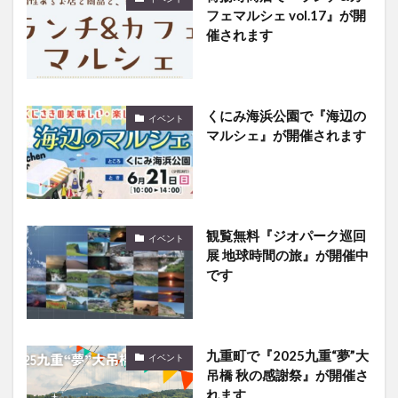
フェマルシェ vol.17』が開
催されます
くにみ海浜公園で『海辺の
イベント
マルシェ』が開催されます
観覧無料『ジオパーク巡回
イベント
展 地球時間の旅』が開催中
です
九重町で『2025九重“夢”大
イベント
吊橋 秋の感謝祭』が開催さ
れます