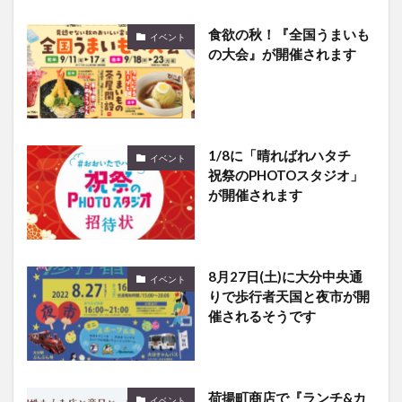
食欲の秋！『全国うまいも
イベント
の大会』が開催されます
1/8に「晴ればれハタチ
イベント
祝祭のPHOTOスタジオ」
が開催されます
8月27日(土)に大分中央通
イベント
りで歩行者天国と夜市が開
催されるそうです
荷揚町商店で『ランチ&カ
イベント