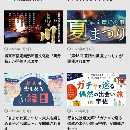
2026年8月5日
2026年8月4日
国東市指定無形民俗文化財『川舟
『第46回 童話の里 夏まつり』が
祭』が開催されます
開催されます
2026年8月3日
2026年8月3日
『きよかわ夏まつり～大人も楽し
行き先は運次第⁉『ガチャで巡る
める子ども縁日～』が開催されま
偶然の出会い旅 in宇佐』が開催さ
す
れます