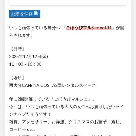
フルーツ
プレミアム商品券
プロレス
ヘルシー
ペスカトーレ
ペット
記事を保存
ホーバークラフト
ミヤマキリシマ
ラクテンチ
いつも頑張っている自分へ!『
ごほうびマルシェvol.11
』が開
ラバーダック
ランチ
ラーメン
リニューアル
催されます。
リンクスクエア
レトロ
レンタサイクル
【日時】
中央町
中津市
中華料理
九重町
休業
2025年12月12日(金)
佐伯市
佐伯市ランチ
佐賀関
体験レポ
11：00～16：00
保護猫
催事
公園
冬
初詣
別府
別府市
別府観光
古国府
古墳
古物
【場所】
西大分CAFE NA COSTA2階レンタルスペース
古着
台湾料理
和定食
和菓子
和食
国東市
地獄めぐり
城島高原パーク
壁画
年に2回開催している「ごほうびマルシェ」。
夏祭り
外貨両替機
大分みなと祭り
今回は、いつも頑張っている大人の女性へお届けしたいライ
大分グルメ
大分スイーツ
大分ランチ
ンナップだそうです！
雑貨、アクセサリー、お洋服、クリスマスのお菓子、癒し、
大分三好ヴァイセアドラー
大分市
大分市美術館
コーヒー etc..
大分県
大分県立美術館
大分空港
大分駅