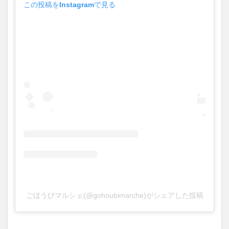
この投稿をInstagramで見る
買い物
車
農業文化公園
道の駅
鉄道ジオラマ
閉店
閉院
開店
開店閉店
開店閉店まとめ
開院
韓国
韓国料理
音楽
飛行機
飲み物
高崎山
鰻
検索
ごほうびマルシェ(@gohoubimarche)がシェアした投稿