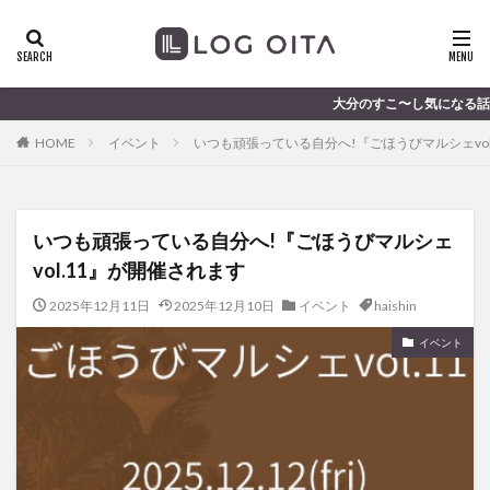
ランチ
開店
ディナー
花火
カテゴリー
大分のすこ〜し気になる話題を届けます │ 記
HOME
イベント
いつも頑張っている自分へ!『ごほうびマルシェvol
タグ
chocozap
DE
GW
haiashin
haishi
いつも頑張っている自分へ!『ごほうびマルシェ
haishin
haisin
haisnin
hasihin
hasishin
vol.11』が開催されます
hishin
hqaishin
JR
kaiten
line
OPA
Paypay
PR
TOKIPO
TOYOTA
2025年12月11日
2025年12月10日
イベント
haishin
あじさい
いちご
うみたまご
おでかけ
イベント
お土産
お弁当
かき氷
からあげ
くじゅう連山
ねとらぼ
ひまわり
ふるさと納税
まつり
まとめ
みかん
むし湯
わさだタウン
わったん