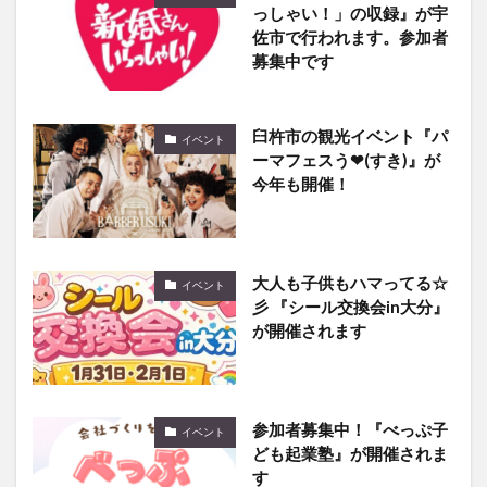
っしゃい！」の収録』が宇
佐市で行われます。参加者
募集中です
臼杵市の観光イベント『パ
イベント
ーマフェスう❤(すき)』が
今年も開催！
大人も子供もハマってる☆
イベント
彡 『シール交換会in大分』
が開催されます
参加者募集中！『べっぷ子
イベント
ども起業塾』が開催されま
す