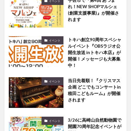
宇佐市で『第4回 あつま
イベント
れ！NEW SHOPマルシェ
(創業支援事業)』が開催さ
れます
トキハ創立90周年スペシャ
イベント
ルイベント『OBSラジオ公
開生放送 inトキハ本店』が
開催！メッセージも大募集
中！
当日先着順！『クリスマス
イベント
企画 どこでもコンサートin
稙田こどもルーム』が開催
されます
3/26に高崎山自然動物園で
イベント
開園70周年記念イベントが