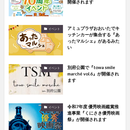
開催されます
アミュプラザおおいたでキ
イベント
ッチンカーが集合する『あ
ったマルシェ』があるみた
い
別府公園で『towa smile
イベント
marché vol.6』が開催され
ます
令和7年度 優秀映画鑑賞推
イベント
進事業『くにさき優秀映画
祭』が開催されます