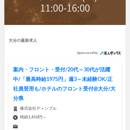
アイススケート
アウトドア
アサイーボウル
アフリカンサファリ
アミュプラザおおいた
アレンジレシピ
アートプラザ
イタリア料理
イベント
イルミネーション
インド料理
ウクライナ
オープン
カフェ
キャンプ
大分の最新求人
グルメ
コストコ
コスモス
コンビニ
Sponsored by
コース料理
コーヒー
サイゼリヤ
サウナ
ジェラート
ジゴロック
ジゴロック2025
案内・フロント・受付/20代～30代が活躍
ジャマイカ料理
ジャークチキン
スイーツ
中/「最高時給1975円」週3～未経験OK/正
スタバ
セレクトショップ
ソフトクリーム
社員登用も/ホテルのフロント受付@大分/大
チキンカレー
テイクアウト
テレビ
分県
トキハ本店
ハロウィン
ハンバーガー
ハンバーグ
ハーモニーランド
パスタ
パフェ
株式会社ディンプル
パン
パーク
パークプレイス大分
時給1,450円～
ビアガーデン
ビール
ピザ
フェス