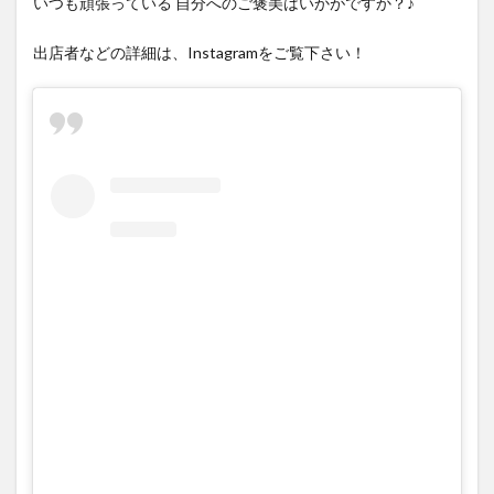
いつも頑張っている 自分へのご褒美はいかがですか？♪
大分駅近く
大神ファーム
大谷翔平選手
姫島村
子ども教室
子ども服
子育て
出店者などの詳細は、Instagramをご覧下さい！
宇佐市
居酒屋
屋台
平和市民公園能楽堂
庄内町カフェ
府内
投票
挾間町
新幹線
新店
日出
日出町
日田市
昆虫食
明豊
書店
期間限定
本
杵築市
津久見市
海開き
温泉
湧水
湯布院
滝
漢方
炭火焼き
焼き菓子
犬
玖珠郡
由布市
由布院
甲子園
石仏
磨崖仏
祝祭の広場
神社
祭り
秋
移転
竹田
竹田市
竹田市ディナー
紅葉
絵本
自動販売機
自転車
臼杵市
舞台
芋
花
花火
茶碗蒸し
蕎麦
虹
衆議院選挙
複合公共施設
観光
観光スポット
話題
豊後大野
豊後大野市
豊後高田市