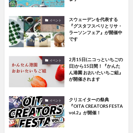
スウェーデンを代表する
イベント
『グスタフスベリとリサ・
ラーソンフェア』が開催中
です
2月15日(ニコっといちごの
イベント
日)から15日間！『かんた
ん港園 おおいたいちご組』
が開催されます
クリエイターの祭典
イベント
『OITA CREATORS FESTA
vol.2』が開催！