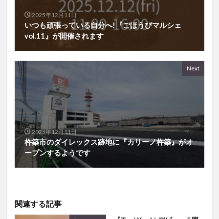
いつも頑張っている自分へ!『ごほうびマルシェ
vol.11』が開催されます
Next
2025年12月11日
杵築市のダイレックス跡地に『カリーノ杵築』がオ
ープンするようです
関連する記事
『Tani Yuuki デビュー5周
イベント
年記念！リリースイベン