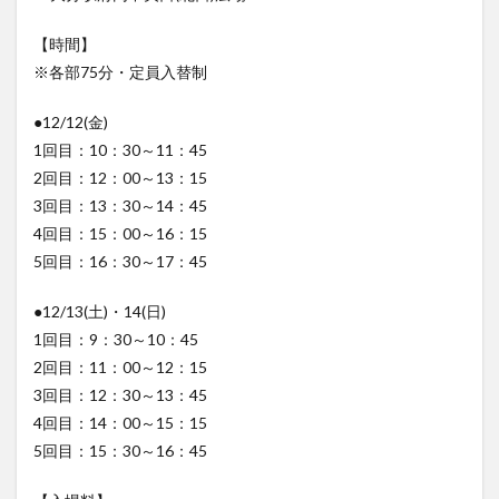
【時間】
買い物
車
農業文化公園
道の駅
※各部75分・定員入替制
鉄道ジオラマ
閉店
閉院
開店
開店閉店
開店閉店まとめ
開院
韓国
韓国料理
●12/12(金)
1回目：10：30～11：45
音楽
飛行機
飲み物
高崎山
鰻
2回目：12：00～13：15
3回目：13：30～14：45
検索
4回目：15：00～16：15
5回目：16：30～17：45
●12/13(土)・14(日)
1回目：9：30～10：45
2回目：11：00～12：15
3回目：12：30～13：45
4回目：14：00～15：15
5回目：15：30～16：45
【入場料】
前売券500円 / 当日券600円