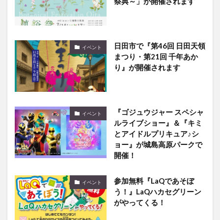
日田市で『第46回 日田天領
イベント
まつり・第21回 千年あか
り』が開催されます
『ゴジュウジャー スペシャ
イベント
ルライブショー』＆『キミ
とアイドルプリキュア♪シ
ョー』が城島高原パークで
開催！
参加無料『LaQであそぼ
イベント
う！』LaQハカセグリーン
がやってくる！