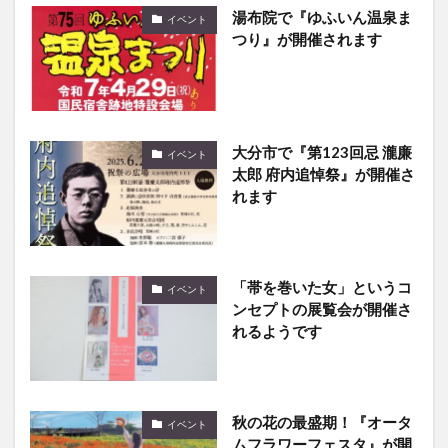
つり』が開催されます
大分市で『第123回忌 瀧廉
イベント
太郎 府内追悼祭』が開催さ
れます
「帯を巻いた女」というコ
イベント
ンセプトの展覧会が開催さ
れるようです
秋の花の最盛期！『オータ
イベント
ムフラワーフェスタ』が開
催中です