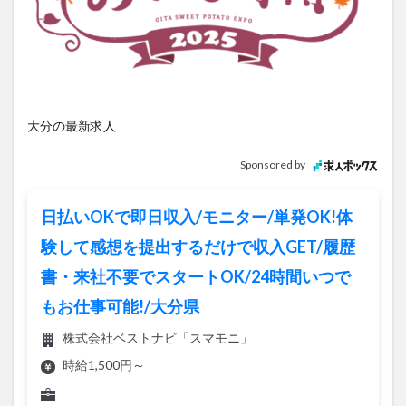
アイススケート
アウトドア
アサイーボウル
アフリカンサファリ
アミュプラザおおいた
アレンジレシピ
アートプラザ
イタリア料理
イベント
イルミネーション
インド料理
ウクライナ
オープン
カフェ
キャンプ
大分の最新求人
グルメ
コストコ
コスモス
コンビニ
Sponsored by
コース料理
コーヒー
サイゼリヤ
サウナ
ジェラート
ジゴロック
ジゴロック2025
日払いOKで即日収入/モニター/単発OK!体
ジャマイカ料理
ジャークチキン
スイーツ
験して感想を提出するだけで収入GET/履歴
スタバ
セレクトショップ
ソフトクリーム
書・来社不要でスタートOK/24時間いつで
チキンカレー
テイクアウト
テレビ
もお仕事可能!/大分県
トキハ本店
ハロウィン
ハンバーガー
ハンバーグ
ハーモニーランド
パスタ
パフェ
株式会社ベストナビ「スマモニ」
パン
パーク
パークプレイス大分
時給1,500円～
ビアガーデン
ビール
ピザ
フェス