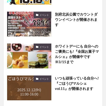
別府北浜公園でカウントダ
イベント
ウンイベントが開催されま
す
ホワイトデーにも 自分への
イベント
ご褒美にも!『全国お菓子マ
ルシェ︎』が開催中です
※3/15まで
いつも頑張っている自分へ!
イベント
『ごほうびマルシェ
vol.11』が開催されます
湯布院で『ゆふいん温泉ま
イベント