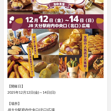
大分駅近く
大神ファーム
大谷翔平選手
姫島村
子ども教室
子ども服
子育て
宇佐市
居酒屋
屋台
平和市民公園能楽堂
庄内町カフェ
府内
投票
挾間町
新幹線
新店
日出
日出町
日田市
昆虫食
明豊
書店
期間限定
本
杵築市
津久見市
海開き
温泉
湧水
湯布院
滝
漢方
炭火焼き
焼き菓子
犬
玖珠郡
由布市
由布院
甲子園
石仏
磨崖仏
祝祭の広場
神社
祭り
秋
移転
竹田
竹田市
竹田市ディナー
紅葉
【開催日】
2025年12月12日(金)～14日(日)
絵本
自動販売機
自転車
臼杵市
舞台
芋
花
花火
茶碗蒸し
蕎麦
虹
【場所】
衆議院選挙
複合公共施設
観光
観光スポット
JR大分駅府内中央口(北口)広場
話題
豊後大野
豊後大野市
豊後高田市