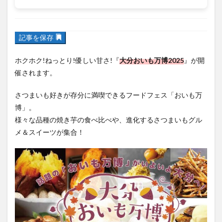
フルーツ
プレミアム商品券
プロレス
ヘルシー
ペスカトーレ
ペット
記事を保存
ホーバークラフト
ミヤマキリシマ
ラクテンチ
ホクホク!ねっとり!優しい甘さ!『
大分おいも万博2025
』が開
ラバーダック
ランチ
ラーメン
リニューアル
催されます。
リンクスクエア
レトロ
レンタサイクル
さつまいも好きが存分に満喫できるフードフェス「おいも万
中央町
中津市
中華料理
九重町
休業
博」。
佐伯市
佐伯市ランチ
佐賀関
体験レポ
様々な品種の焼き芋の食べ比べや、進化するさつまいもグル
保護猫
催事
公園
冬
初詣
別府
メ＆スイーツが集合！
別府市
別府観光
古国府
古墳
古物
古着
台湾料理
和定食
和菓子
和食
国東市
地獄めぐり
城島高原パーク
壁画
夏祭り
外貨両替機
大分みなと祭り
大分グルメ
大分スイーツ
大分ランチ
大分三好ヴァイセアドラー
大分市
大分市美術館
大分県
大分県立美術館
大分空港
大分駅