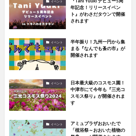
ト』がわさだタウンで開催
されます
半年振り！九州一円から集
イベント
まる『なんでも蚤の市』が
開催されます
日本最大級のコスモス園！
イベント
中津市にて今年も『三光コ
スモス祭り』が開催されま
す
アミュプラザおおいたで
イベント
「植浴祭～おおいた植物の
祭典～」が開催されます