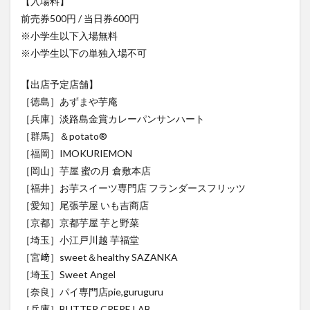
※小学生以下入場無料
※小学生以下の単独入場不可
【出店予定店舗】
［徳島］あずまや芋庵
［兵庫］淡路島金賞カレーパンサンハート
［群馬］＆potato®
［福岡］IMOKURIEMON
［岡山］芋屋 蜜の月 倉敷本店
［福井］お芋スイーツ専門店 フランダースフリッツ
［愛知］尾張芋屋 いも吉商店
［京都］京都芋屋 芋と野菜
［埼玉］小江戸川越 芋福堂
［宮﨑］sweet＆healthy SAZANKA
［埼玉］Sweet Angel
［奈良］パイ専門店pie,guruguru
［兵庫］BUTTER CREPE LAB.
［東京］日比焼き芋 -HIBIYAKIIMO TOKYO-