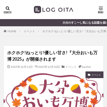
ランチ
開店
ディナー
花火
カテゴリー
大分のすこ〜し気になる話題を届けます │ 記事は毎日更新
HOME
イベント
ホクホク!ねっとり!優しい甘さ!『大分おいも万博 
タグ
chocozap
DE
GW
haiashin
haishi
ホクホク!ねっとり!優しい甘さ!『大分おいも万
haishin
haisin
haisnin
hasihin
hasishin
博 2025』が開催されます
hishin
hqaishin
JR
kaiten
line
OPA
Paypay
PR
TOKIPO
TOYOTA
2025年12月11日
2025年12月10日
イベント
haishin
あじさい
いちご
うみたまご
おでかけ
イベント
お土産
お弁当
かき氷
からあげ
くじゅう連山
ねとらぼ
ひまわり
ふるさと納税
まつり
まとめ
みかん
むし湯
わさだタウン
わったん