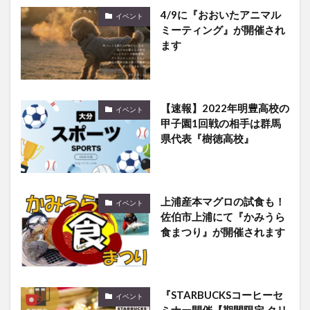
4/9に『おおいたアニマル
イベント
ミーティング』が開催され
ます
【速報】2022年明豊高校の
イベント
甲子園1回戦の相手は群馬
県代表『樹徳高校』
上浦産本マグロの試食も！
イベント
佐伯市上浦にて『かみうら
食まつり』が開催されます
『STARBUCKSコーヒーセ
イベント
ミナー開催【期間限定 クリ