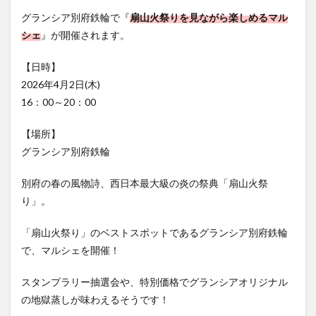
フルーツ
プレミアム商品券
プロレス
グランシア別府鉄輪で『
扇山火祭りを見ながら楽しめるマル
ヘルシー
ペスカトーレ
ペット
シェ
』が開催されます。
ホーバークラフト
ミヤマキリシマ
ラクテンチ
【日時】
ラバーダック
ランチ
ラーメン
リニューアル
2026年4月2日(木)
リンクスクエア
レトロ
レンタサイクル
16：00～20：00
中央町
中津市
中華料理
九重町
休業
【場所】
佐伯市
佐伯市ランチ
佐賀関
体験レポ
グランシア別府鉄輪
保護猫
催事
公園
冬
初詣
別府
別府市
別府観光
古国府
古墳
古物
別府の春の風物詩、西日本最大級の炎の祭典「扇山火祭
古着
台湾料理
和定食
和菓子
和食
り」。
国東市
地獄めぐり
城島高原パーク
壁画
「扇山火祭り」のベストスポットであるグランシア別府鉄輪
夏祭り
外貨両替機
大分みなと祭り
で、マルシェを開催！
大分グルメ
大分スイーツ
大分ランチ
スタンプラリー抽選会や、特別価格でグランシアオリジナル
大分三好ヴァイセアドラー
大分市
大分市美術館
の地獄蒸しが味わえるそうです！
大分県
大分県立美術館
大分空港
大分駅