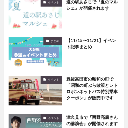
道の駅あさじで『夏のマル
イベント
シェ』が開催されます
【11/15〜11/21】イベン
まとめ
ト記事まとめ
豊後高田市の昭和の町で
イベント
「昭和の町ぶら散策とレト
ロボンネットバス特別乗車
クーポン」が販売中です
津久見市で『西野亮廣さん
イベント
の講演会』が開催されます