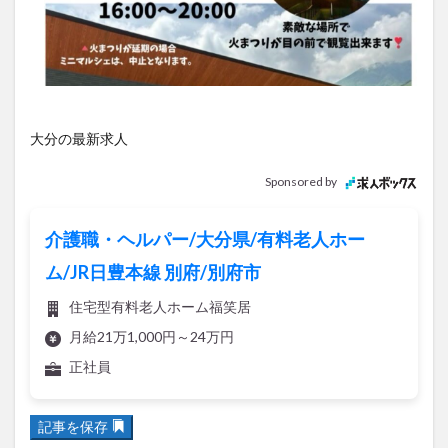
アイススケート
アウトドア
アサイーボウル
アフリカンサファリ
アミュプラザおおいた
アレンジレシピ
アートプラザ
イタリア料理
イベント
イルミネーション
インド料理
ウクライナ
オープン
カフェ
キャンプ
大分の最新求人
グルメ
コストコ
コスモス
コンビニ
Sponsored by
コース料理
コーヒー
サイゼリヤ
サウナ
ジェラート
ジゴロック
ジゴロック2025
介護職・ヘルパー/大分県/有料老人ホー
ジャマイカ料理
ジャークチキン
スイーツ
ム/JR日豊本線 別府/別府市
スタバ
セレクトショップ
ソフトクリーム
住宅型有料老人ホーム福笑居
チキンカレー
テイクアウト
テレビ
月給21万1,000円～24万円
トキハ本店
ハロウィン
ハンバーガー
正社員
ハンバーグ
ハーモニーランド
パスタ
パフェ
パン
パーク
パークプレイス大分
記事を保存
ビアガーデン
ビール
ピザ
フェス