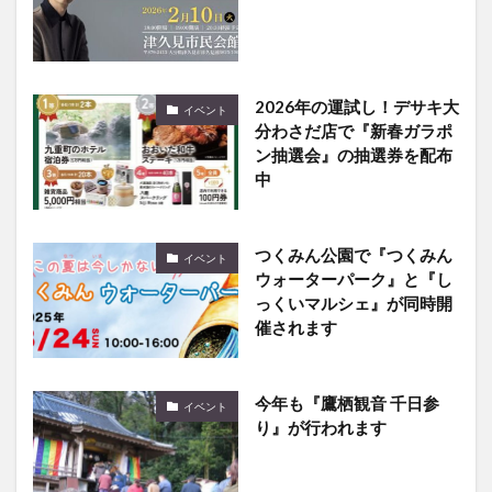
2026年の運試し！デサキ大
イベント
分わさだ店で『新春ガラポ
ン抽選会』の抽選券を配布
中
つくみん公園で『つくみん
イベント
ウォーターパーク』と『し
っくいマルシェ』が同時開
催されます
今年も『鷹栖観音 千日参
イベント
り』が行われます