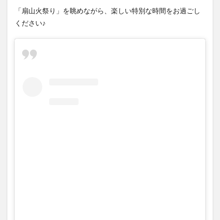
大分駅近く
大神ファーム
大谷翔平選手
「扇山火祭り」を眺めながら、楽しい特別な時間をお過ごし
姫島村
子ども教室
子ども服
子育て
ください♪
宇佐市
居酒屋
屋台
平和市民公園能楽堂
庄内町カフェ
府内
投票
挾間町
新幹線
新店
日出
日出町
日田市
昆虫食
明豊
書店
期間限定
本
杵築市
津久見市
海開き
温泉
湧水
湯布院
滝
漢方
炭火焼き
焼き菓子
犬
玖珠郡
由布市
由布院
甲子園
石仏
磨崖仏
祝祭の広場
神社
祭り
秋
移転
竹田
竹田市
竹田市ディナー
紅葉
絵本
自動販売機
自転車
臼杵市
舞台
芋
花
花火
茶碗蒸し
蕎麦
虹
衆議院選挙
複合公共施設
観光
観光スポット
話題
豊後大野
豊後大野市
豊後高田市