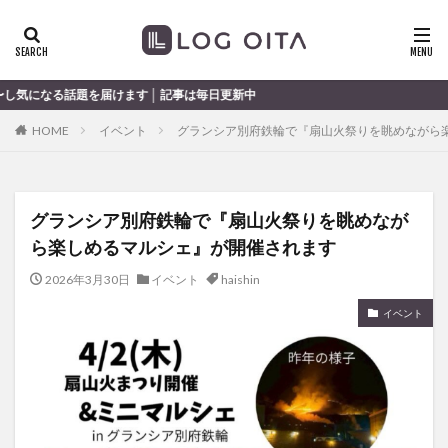
ランチ
開店
ディナー
花火
カテゴリー
届けます │ 記事は毎日更新中
HOME
イベント
グランシア別府鉄輪で『扇山火祭りを眺めながら
タグ
chocozap
DE
GW
haiashin
haishi
グランシア別府鉄輪で『扇山火祭りを眺めなが
haishin
haisin
haisnin
hasihin
hasishin
ら楽しめるマルシェ』が開催されます
hishin
hqaishin
JR
kaiten
line
OPA
Paypay
PR
TOKIPO
TOYOTA
2026年3月30日
イベント
haishin
あじさい
いちご
うみたまご
おでかけ
イベント
お土産
お弁当
かき氷
からあげ
くじゅう連山
ねとらぼ
ひまわり
ふるさと納税
まつり
まとめ
みかん
むし湯
わさだタウン
わったん