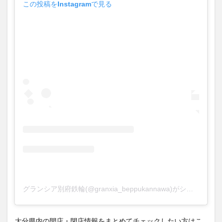
この投稿をInstagramで見る
買い物
車
農業文化公園
道の駅
鉄道ジオラマ
閉店
閉院
開店
開店閉店
開店閉店まとめ
開院
韓国
韓国料理
音楽
飛行機
飲み物
高崎山
鰻
検索
グランシア別府鉄輪(@granxia_beppukannawa)がシェアした投稿
大分県内の開店・閉店情報をまとめてチェックしたい方はこ