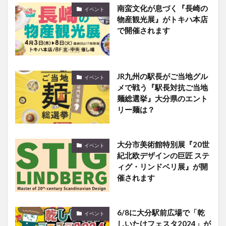
南蛮文化が息づく『長崎の
イベント
物産観光展』がトキハ本店
で開催されます
JR九州の駅長がご当地グル
イベント
メで戦う『駅長対抗ご当地
麺総選挙』大分県のエント
リー麺は？
大分市美術館特別展『20世
イベント
紀北欧デザインの巨匠 ステ
ィグ・リンドベリ展』が開
催されます
6/8に大分駅前広場で「乾
イベント
しいたけフェスタ2024」が