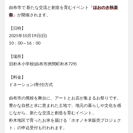
フルーツ
プレミアム商品券
プロレス
由布市で 新たな交流と創造を育むイベント『
ほおのき秋楽
ヘルシー
ペスカトーレ
ペット
祭
』が開催されます。
ホーバークラフト
ミヤマキリシマ
ラクテンチ
【日時】
ラバーダック
ランチ
ラーメン
リニューアル
2025年10月19日(日)
リンクスクエア
レトロ
レンタサイクル
10：00～16：00
中央町
中津市
中華料理
九重町
休業
【場所】
佐伯市
佐伯市ランチ
佐賀関
体験レポ
旧朴木小学校(由布市挾間町朴木729)
保護猫
催事
公園
冬
初詣
別府
別府市
別府観光
古国府
古墳
古物
【料金】
古着
台湾料理
和定食
和菓子
和食
ドネーション(寄付)方式
国東市
地獄めぐり
城島高原パーク
壁画
由布市の廃校を舞台に、アートとお店が集まるお祭りです。
夏祭り
外貨両替機
大分みなと祭り
豊かな自然と水に恵まれた土地で、地元の暮らしや文化を感
大分グルメ
大分スイーツ
大分ランチ
じながら、新たな交流と創造を育むイベント。
大分三好ヴァイセアドラー
大分市
大分市美術館
朴木地区で育ったお米を届ける「ホオノキ米販売プロジェク
ト」の申込受付も行われます。
大分県
大分県立美術館
大分空港
大分駅