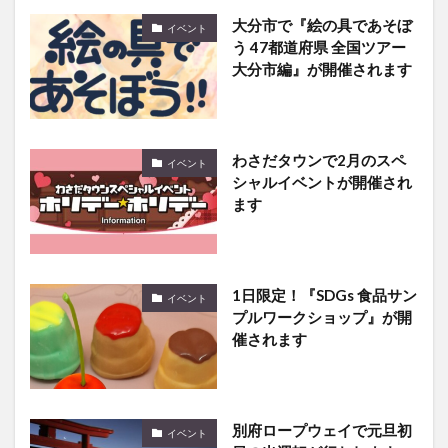
大分市で『絵の具であそぼ
イベント
う 47都道府県 全国ツアー
大分市編』が開催されます
わさだタウンで2月のスペ
イベント
シャルイベントが開催され
ます
1日限定！『SDGs 食品サン
イベント
プルワークショップ』が開
催されます
別府ロープウェイで元旦初
イベント