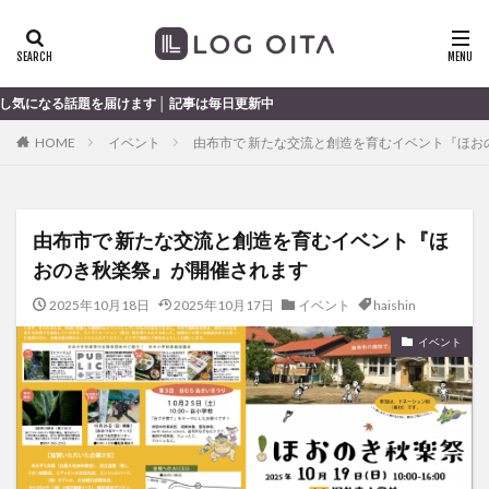
ランチ
開店
ディナー
花火
カテゴリー
けます │ 記事は毎日更新中
HOME
イベント
由布市で 新たな交流と創造を育むイベント『ほお
タグ
chocozap
DE
GW
haiashin
haishi
由布市で 新たな交流と創造を育むイベント『ほ
haishin
haisin
haisnin
hasihin
hasishin
おのき秋楽祭』が開催されます
hishin
hqaishin
JR
kaiten
line
OPA
Paypay
PR
TOKIPO
TOYOTA
2025年10月18日
2025年10月17日
イベント
haishin
あじさい
いちご
うみたまご
おでかけ
イベント
お土産
お弁当
かき氷
からあげ
くじゅう連山
ねとらぼ
ひまわり
ふるさと納税
まつり
まとめ
みかん
むし湯
わさだタウン
わったん