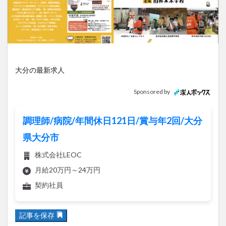
アイススケート
アウトドア
アサイーボウル
アフリカンサファリ
アミュプラザおおいた
アレンジレシピ
アートプラザ
イタリア料理
イベント
イルミネーション
インド料理
ウクライナ
オープン
カフェ
キャンプ
大分の最新求人
グルメ
コストコ
コスモス
コンビニ
Sponsored by
コース料理
コーヒー
サイゼリヤ
サウナ
ジェラート
ジゴロック
ジゴロック2025
調理師/病院/年間休日121日/賞与年2回/大分
ジャマイカ料理
ジャークチキン
スイーツ
県大分市
スタバ
セレクトショップ
ソフトクリーム
株式会社LEOC
チキンカレー
テイクアウト
テレビ
月給20万円～24万円
トキハ本店
ハロウィン
ハンバーガー
契約社員
ハンバーグ
ハーモニーランド
パスタ
パフェ
パン
パーク
パークプレイス大分
記事を保存
ビアガーデン
ビール
ピザ
フェス