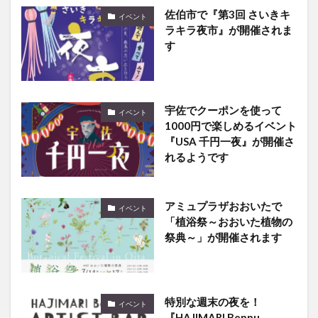
佐伯市で『第3回 さいきキ
イベント
ラキラ夜市』が開催されま
す
宇佐でクーポンを使って
イベント
1000円で楽しめるイベント
『USA 千円一夜』が開催さ
れるようです
アミュプラザおおいたで
イベント
「植浴祭～おおいた植物の
祭典～」が開催されます
特別な週末の夜を！
イベント
『HAJIMARI Beppu