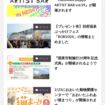
ARTIST BAR vol.39』が開
催されます
【プレゼント有】別府温泉
イベント
ぶっかけフェス
「BOB2024」の情報まと
めました
『国東市制施行20周年 記念
イベント
式典』が開催されるようで
す
2/23におおいた動物愛護セ
イベント
ンターで「おおいたふれあ
い猫まつり」が開催されま
す