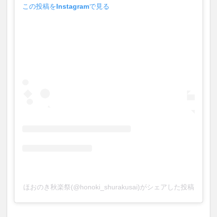
この投稿をInstagramで見る
買い物
車
農業文化公園
道の駅
鉄道ジオラマ
閉店
閉院
開店
開店閉店
開店閉店まとめ
開院
韓国
韓国料理
音楽
飛行機
飲み物
高崎山
鰻
検索
ほおのき秋楽祭(@honoki_shurakusai)がシェアした投稿