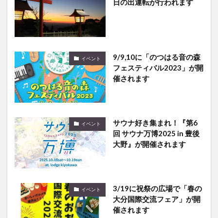
日の出運転が行われます
9/9,10に「のつはる音の森
イベント
フェスティバル2023」が開
催されます
サウナ好き集まれ！『第6
イベント
回 サウナ万博2025 in 豊後
大野』が開催されます
3/19に祝祭の広場で「春の
イベント
大分国際交流フェア」が開
催されます