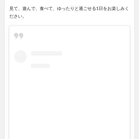
大分駅近く
大神ファーム
大谷翔平選手
見て、遊んで、食べて、ゆったりと過ごせる1日をお楽しみく
姫島村
子ども教室
子ども服
子育て
ださい。
宇佐市
居酒屋
屋台
平和市民公園能楽堂
庄内町カフェ
府内
投票
挾間町
新幹線
新店
日出
日出町
日田市
昆虫食
明豊
書店
期間限定
本
杵築市
津久見市
海開き
温泉
湧水
湯布院
滝
漢方
炭火焼き
焼き菓子
犬
玖珠郡
由布市
由布院
甲子園
石仏
磨崖仏
祝祭の広場
神社
祭り
秋
移転
竹田
竹田市
竹田市ディナー
紅葉
絵本
自動販売機
自転車
臼杵市
舞台
芋
花
花火
茶碗蒸し
蕎麦
虹
衆議院選挙
複合公共施設
観光
観光スポット
話題
豊後大野
豊後大野市
豊後高田市