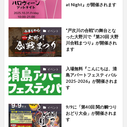
at Night』が開催されます
“戸次川の合戦”の舞台とな
イベント
った大野川で『第20回 大野
川合戦まつり』が開催され
ます
入場無料『こんにちは、清
イベント
島アパートフェスティバル
2025-2026』が開催されま
す
9/9に「第40回 関の鯛つり
イベント
おどり大会」が開催されま
す