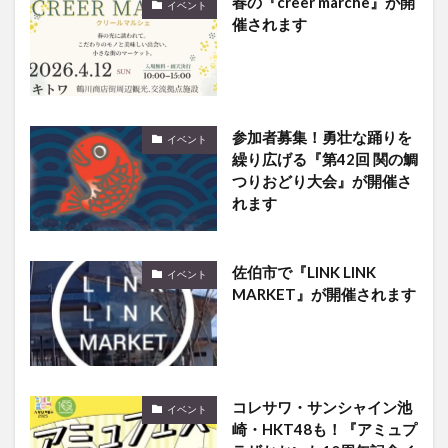
春の『creer marche』が開
イベント
催されます
参加者募集！勇壮な踊りを
イベント
繰り広げる『第42回 関の鯛
つりおどり大会』が開催さ
れます
佐伯市で『LINK LINK
イベント
MARKET』が開催されます
コレサワ・サンシャイン池
イベント
崎・HKT48も！『アミュプ