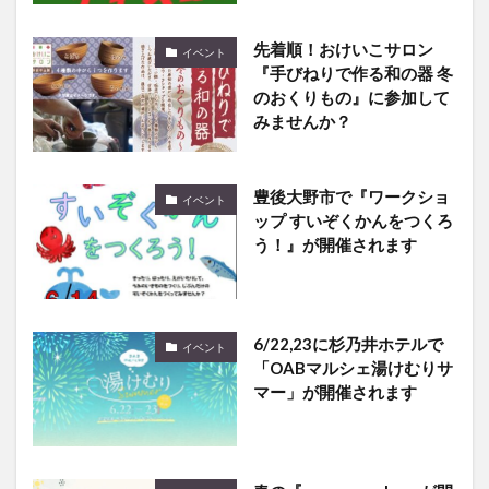
先着順！おけいこサロン
イベント
『手びねりで作る和の器 冬
のおくりもの』に参加して
みませんか？
豊後大野市で『ワークショ
イベント
ップ すいぞくかんをつくろ
う！』が開催されます
6/22,23に杉乃井ホテルで
イベント
「OABマルシェ湯けむりサ
マー」が開催されます