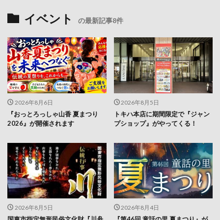
イベント
の最新記事8件
2026年8月6日
2026年8月5日
『おっとろっしゃ山香 夏まつり
トキハ本店に期間限定で『ジャン
2026』が開催されます
プショップ』がやってくる！
2026年8月5日
2026年8月4日
国東市指定無形民俗文化財『川舟
『第46回 童話の里 夏まつり』が