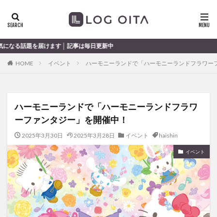
ランチ
開店
ディナー
花火
カテゴリー
す │ 記事は毎日更新中
HOME
イベント
ハーモニーランドで「ハーモニーランドフラワー
タグ
chocozap
DE
GW
haiashin
haishi
ハーモニーランドで「ハーモニーランドフラワ
haishin
haisin
haisnin
hasihin
hasishin
ーファンタジー」を開催中！
hishin
hqaishin
JR
kaiten
line
OPA
Paypay
PR
TOKIPO
TOYOTA
2025年3月30日
2025年3月28日
イベント
haishin
あじさい
いちご
うみたまご
おでかけ
イベント
お土産
お弁当
かき氷
からあげ
くじゅう連山
ねとらぼ
ひまわり
ふるさと納税
まつり
まとめ
みかん
むし湯
わさだタウン
わったん