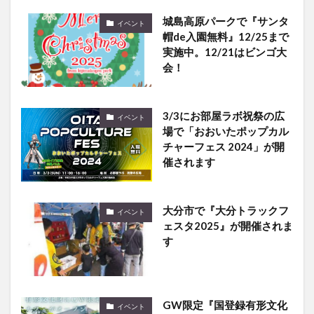
城島高原パークで『サンタ
イベント
帽de入園無料』12/25まで
実施中。12/21はビンゴ大
会！
3/3にお部屋ラボ祝祭の広
イベント
場で「おおいたポップカル
チャーフェス 2024」が開
催されます
大分市で『大分トラックフ
イベント
ェスタ2025』が開催されま
す
GW限定『国登録有形文化
イベント