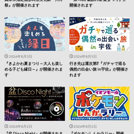
祭』が開催されます
開催されます
2026年8月3日
2026年8月3日
『きよかわ夏まつり～大人も楽し
行き先は運次第⁉『ガチャで巡る
める子ども縁日～』が開催されま
偶然の出会い旅 in宇佐』が開催さ
す
れます
2026年8月2日
2026年8月2日
『盆 Disco Night』が開催されま
『ポケモンしんかラリー』開催