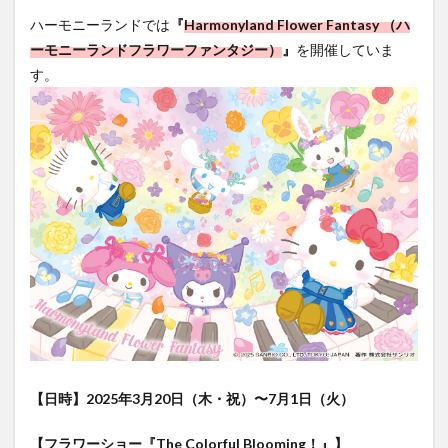
フルーツ
プレミアム商品券
プロレス
ハーモニーランドでは
『
Harmonyland Flower Fantasy （ハ
ヘルシー
ペスカトーレ
ペット
ーモニーランドフラワーファンタジー）
』
を開催していま
ホーバークラフト
ミヤマキリシマ
ラクテンチ
す。
ラバーダック
ランチ
ラーメン
リニューアル
リンクスクエア
レトロ
レンタサイクル
中央町
中津市
中華料理
九重町
休業
佐伯市
佐伯市ランチ
佐賀関
体験レポ
保護猫
催事
公園
冬
初詣
別府
別府市
別府観光
古国府
古墳
古物
古着
台湾料理
和定食
和菓子
和食
国東市
地獄めぐり
城島高原パーク
壁画
夏祭り
外貨両替機
大分みなと祭り
大分グルメ
大分スイーツ
大分ランチ
【日時】2025年3月20日（木・祝）〜7月1日（火）
大分三好ヴァイセアドラー
大分市
大分市美術館
大分県
大分県立美術館
大分空港
大分駅
【フラワーショー『The Colorful Blooming！』】