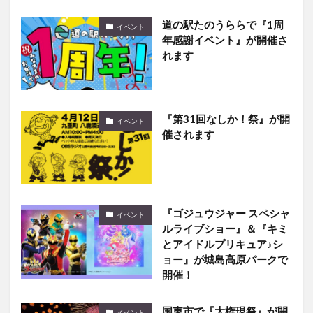
道の駅たのうららで『1周
イベント
年感謝イベント』が開催さ
れます
『第31回なしか！祭』が開
イベント
催されます
『ゴジュウジャー スペシャ
イベント
ルライブショー』＆『キミ
とアイドルプリキュア♪シ
ョー』が城島高原パークで
開催！
国東市で『大権現祭』が開
イベント