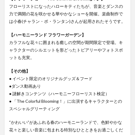
大分駅近く
大神ファーム
大谷翔平選手
フローリストになったハローキティたちが、音楽とダンスの
姫島村
子ども教室
子ども服
子育て
力で満開の花を咲かせる華やかなショーを開催。楽曲制作で
は小春(チャラン・ポ・ランタン)さんが起用されたそうです。
宇佐市
居酒屋
屋台
平和市民公園能楽堂
庄内町カフェ
府内
投票
挾間町
新幹線
【ハーモニーランド フラワーガーデン】
新店
日出
日出町
日田市
昆虫食
カラフルな花々に囲まれる癒しの空間が期間限定で登場。キ
明豊
書店
期間限定
本
杵築市
ャラクターのシルエットを形どったトピアリーやフォトスポ
ットも充実。
津久見市
海開き
温泉
湧水
湯布院
滝
漢方
炭火焼き
焼き菓子
犬
【その他】
玖珠郡
由布市
由布院
甲子園
石仏
● イベント限定のオリジナルグッズ＆フード
磨崖仏
祝祭の広場
神社
祭り
秋
●ダンス動画あり
● 謎解きコンテンツ（ハーモニーフローリスト検定）
移転
竹田
竹田市
竹田市ディナー
紅葉
● 「The Colorful Blooming！」に出演するキャラクターとの
絵本
自動販売機
自転車
臼杵市
舞台
スペシャルグリーティング
芋
花
花火
茶碗蒸し
蕎麦
虹
衆議院選挙
複合公共施設
観光
観光スポット
“かわいい”があふれる春のハーモニーランドで、色鮮やかな
花々と楽しい音楽に包まれる特別なひとときをお過ごしくだ
話題
豊後大野
豊後大野市
豊後高田市