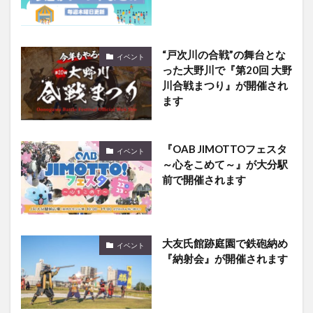
“戸次川の合戦”の舞台とな
イベント
った大野川で『第20回 大野
川合戦まつり』が開催され
ます
『OAB JIMOTTOフェスタ
イベント
～心をこめて～』が大分駅
前で開催されます
大友氏館跡庭園で鉄砲納め
イベント
『納射会』が開催されます