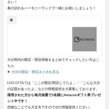
さい！
買い物
車
農業文化公園
道の駅
春の訪れをハーモニーランドで一緒にお祝いしましょう！
鉄道ジオラマ
閉店
閉院
開店
開店閉店
開店閉店まとめ
開院
韓国
韓国料理
音楽
飛行機
飲み物
高崎山
鰻
検索
大分県内の開店・閉店情報をまとめてチェックしたい方はこ
ちら
▶ 大分の開店・閉店まとめを見る
LOG OITAでは「ここが開店/閉店してたよ」・「こんな大分
の話題があったよ」などの情報提供を大募集しております。
採用された方から毎月抽選で5名様にAmazonギフト券プレゼ
ント中です！
些細なことでも大丈夫ですのでぜひ情報提供ください。