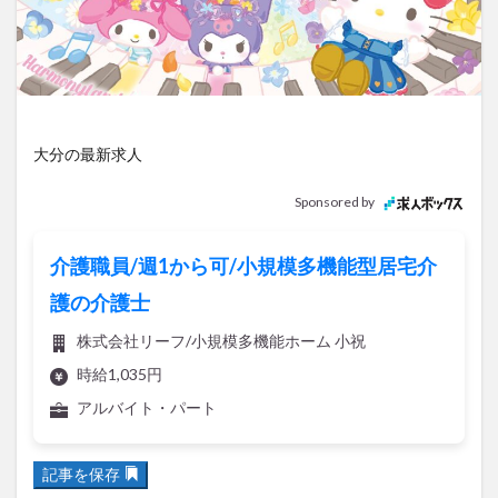
アイススケート
アウトドア
アサイーボウル
アフリカンサファリ
アミュプラザおおいた
アレンジレシピ
アートプラザ
イタリア料理
イベント
イルミネーション
インド料理
ウクライナ
オープン
カフェ
キャンプ
大分の最新求人
グルメ
コストコ
コスモス
コンビニ
Sponsored by
コース料理
コーヒー
サイゼリヤ
サウナ
ジェラート
ジゴロック
ジゴロック2025
介護職員/週1から可/小規模多機能型居宅介
ジャマイカ料理
ジャークチキン
スイーツ
護の介護士
スタバ
セレクトショップ
ソフトクリーム
株式会社リーフ/小規模多機能ホーム 小祝
チキンカレー
テイクアウト
テレビ
時給1,035円
トキハ本店
ハロウィン
ハンバーガー
アルバイト・パート
ハンバーグ
ハーモニーランド
パスタ
パフェ
パン
パーク
パークプレイス大分
記事を保存
ビアガーデン
ビール
ピザ
フェス