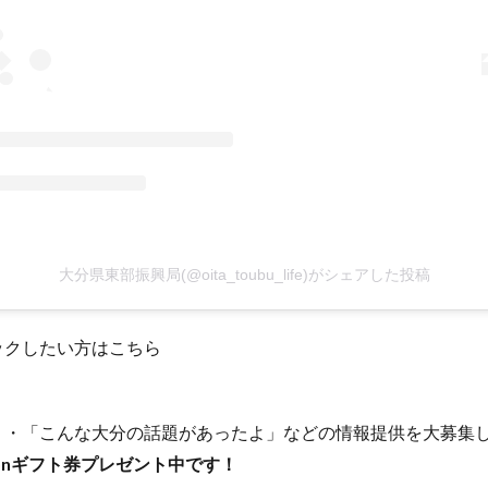
大分県東部振興局(@oita_toubu_life)がシェアした投稿
ックしたい方はこちら
たよ」・「こんな大分の話題があったよ」などの情報提供を大募集
onギフト券プレゼント中です！