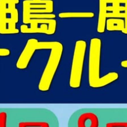
観光
古国府
古墳
古物
古着
台湾料理
和定食
めぐり
城島高原パーク
壁画
夏祭り
外貨両替機
大分み
大分スイーツ
大分ランチ
大分三好ヴァイセアドラー
大分市
県立美術館
大分空港
大分駅
大分駅近く
大神ファーム
も教室
子ども服
子育て
宇佐市
居酒屋
屋台
平和
府内
投票
挾間町
新幹線
新店
日出
日出町
期間限定
本
杵築市
津久見市
海開き
温泉
湧
炭火焼き
焼き菓子
犬
玖珠郡
由布市
由布院
甲
の広場
神社
祭り
秋
移転
竹田
竹田市
竹田
売機
自転車
臼杵市
舞台
芋
花
花火
茶碗蒸
複合公共施設
観光
観光スポット
話題
豊後大野
豊後大
農業文化公園
道の駅
鉄道ジオラマ
閉店
閉院
開店
開院
韓国
韓国料理
音楽
飛行機
飲み物
高崎
検索