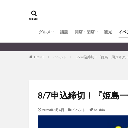
全てのグルメ
大分市ランチ
大分市ディナー
大分カフェ
大分スイーツ
別府市ランチ
別府カフェ
別府ディナー
竹田ランチ
日出町ランチ
開店・閉店
大分の開店・閉店まとめ
hasishin
his
TOYOTA
あ
からあげ
く
グルメ
話題
開店・閉店
むし湯
観光
イベ
わさ
アフリカンサファ
全てのグルメ
大分市ランチ
大分市ディナー
大分カフェ
大分スイーツ
別府市ランチ
別府カフェ
別府ディナー
竹田ランチ
日出町ランチ
開店・閉店
大分の開店・閉店まとめ
イベント
イ
HOME
イベント
8/7申込締切！『姫島一周ジオク
グルメ
コス
ジェラート
スタバ
セレ
トキハ本店
パン
パーク
8/7申込締切！『姫
プレミアム商品券
ミヤマキリシマ
2025年8月6日
イベント
haishin
リンクスクエア
佐伯市
佐伯