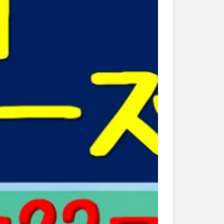
和菓子
和食
なと祭り
大分市美術館
大谷翔平選手
市民公園能楽堂
日田市
昆虫食
水
湯布院
子園
石仏
市ディナー
紅葉
し
蕎麦
虹
野市
豊後高田市
開店閉店
山
鰻