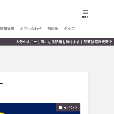
TOKIPO
かき氷
とめ
みかん
ル
情報提供
お問い合わせ
福岡版
クイズ
リア料理
のすこ〜し気になる話題を届けます │ 記事は毎日更新中
キャンプ
ヤ
サウナ
スイーツ
レビ
タ
パフェ
フルーツ
す
フト
重町
休業
イベント
初詣
別府