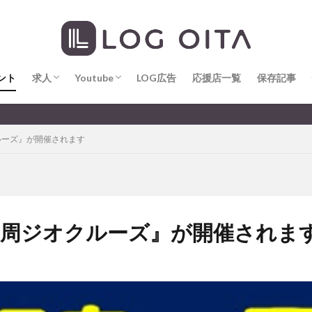
求人
LOG OITA求人のメリット
Youtube
LOG OITA YouTubeチャンネル
hin
hqaishin
JR
kaiten
line
OPA
Paypay
PR
じさい
いちご
うみたまご
おでかけ
お土産
お弁当
じゅう連山
ねとらぼ
ひまわり
ふるさと納税
まつり
ま
ント
だタウン
求人
わったん
Youtube
アイススケート
LOG広告
応援店一覧
アウトドア
保存記事
アサイーボウ
リ
アミュプラザおおいた
アレンジレシピ
アートプラザ
イタ
求人
LOG OITA求人のメリット
Youtube
LOG OITA YouTubeチャンネル
大分
ルミネーション
インド料理
ウクライナ
オープン
カフェ
ルーズ』が開催されます
トコ
コスモス
コンビニ
コース料理
コーヒー
サイゼリ
ジゴロック
ジゴロック2025
ジャマイカ料理
ジャークチキン
クトショップ
ソフトクリーム
チキンカレー
テイクアウト
テ
ハロウィン
ハンバーガー
ハンバーグ
ハーモニーランド
パス
パークプレイス大分
ビアガーデン
ビール
ピザ
フェス
島一周ジオクルーズ』が開催されま
プロレス
ヘルシー
ペスカトーレ
ペット
ホーバークラ
ラクテンチ
ラバーダック
ランチ
ラーメン
リニューアル
レトロ
レンタサイクル
中央町
中津市
中華料理
九
市ランチ
佐賀関
体験レポ
保護猫
催事
公園
冬