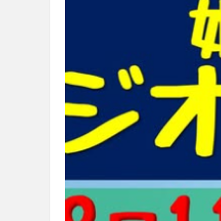
別府市
別府
国東市
地獄
大分グルメ
大分県
大分
姫島村
子ど
庄内町カフェ
明豊
書店
滝
漢方
磨崖仏
祝祭
絵本
自動販
衆議院選挙
買い物
車
開店閉店まとめ