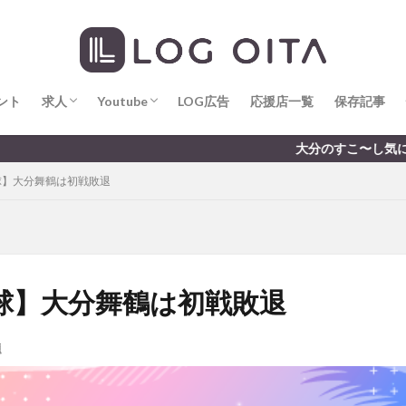
求人
LOG OITA求人のメリット
Youtube
LOG OITA YouTubeチャンネル
hin
hqaishin
JR
kaiten
line
OPA
Paypay
PR
じさい
いちご
うみたまご
おでかけ
お土産
お弁当
じゅう連山
ねとらぼ
ひまわり
ふるさと納税
まつり
ま
ント
だタウン
求人
わったん
Youtube
アイススケート
LOG広告
応援店一覧
アウトドア
保存記事
アサイーボウ
リ
アミュプラザおおいた
アレンジレシピ
アートプラザ
イタ
求人
LOG OITA求人のメリット
Youtube
LOG OITA YouTubeチャンネル
大分のすこ〜し気になる話題を届けま
ルミネーション
インド料理
ウクライナ
オープン
カフェ
球】大分舞鶴は初戦敗退
トコ
コスモス
コンビニ
コース料理
コーヒー
サイゼリ
ジゴロック
ジゴロック2025
ジャマイカ料理
ジャークチキン
クトショップ
ソフトクリーム
チキンカレー
テイクアウト
テ
ハロウィン
ハンバーガー
ハンバーグ
ハーモニーランド
パス
パークプレイス大分
ビアガーデン
ビール
ピザ
フェス
球】大分舞鶴は初戦敗退
プロレス
ヘルシー
ペスカトーレ
ペット
ホーバークラ
ラクテンチ
ラバーダック
ランチ
ラーメン
リニューアル
題
レトロ
レンタサイクル
中央町
中津市
中華料理
九
市ランチ
佐賀関
体験レポ
保護猫
催事
公園
冬