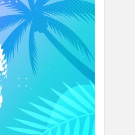
和菓子
和食
なと祭り
大分市美術館
大谷翔平選手
市民公園能楽堂
日田市
昆虫食
水
湯布院
子園
石仏
市ディナー
紅葉
し
蕎麦
虹
野市
豊後高田市
開店閉店
山
鰻