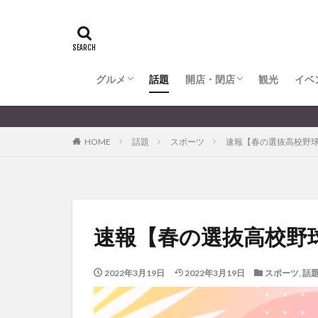
全てのグルメ
大分市ランチ
大分市ディナー
大分カフェ
大分スイーツ
別府市ランチ
別府カフェ
別府ディナー
竹田ランチ
日出町ランチ
開店・閉店
大分の開店・閉店まとめ
hasishin
his
TOYOTA
あ
からあげ
く
グルメ
話題
開店・閉店
むし湯
観光
イベ
わさ
アフリカンサファ
全てのグルメ
大分市ランチ
大分市ディナー
大分カフェ
大分スイーツ
別府市ランチ
別府カフェ
別府ディナー
竹田ランチ
日出町ランチ
開店・閉店
大分の開店・閉店まとめ
イベント
イ
HOME
話題
スポーツ
速報【春の選抜高校野
グルメ
コス
ジェラート
スタバ
セレ
トキハ本店
パン
パーク
速報【春の選抜高校野
プレミアム商品券
ミヤマキリシマ
2022年3月19日
2022年3月19日
スポーツ
,
話
リンクスクエア
佐伯市
佐伯