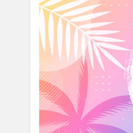
別府市
別府
国東市
地獄
大分グルメ
大分県
大分
姫島村
子ど
庄内町カフェ
明豊
書店
滝
漢方
磨崖仏
祝祭
絵本
自動販
衆議院選挙
買い物
車
開店閉店まとめ