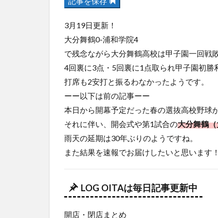
記事を保存
3月19日更新！
大分舞鶴0-浦和学院4
で残念ながら大分舞鶴高校は甲子園一回戦
4回裏に3点・5回裏に1点取られ甲子園初
打席も2安打と振るわなかったようです。
ーー以下は前の記事ーー
本日から開幕予定だった春の選抜高校野球
それに伴い、開会式や第1試合の
大分舞鶴（
雨天の延期は30年ぶりのようですね。
また結果を速報でお届けしたいと思います
LOG OITAは毎日記事更新中
開店・閉店まとめ