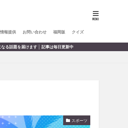
TOKIPO
かき氷
とめ
みかん
ル
情報提供
お問い合わせ
福岡版
クイズ
リア料理
す │ 記事は毎日更新中
キャンプ
ヤ
サウナ
スイーツ
レビ
タ
パフェ
フルーツ
フト
重町
休業
スポーツ
初詣
別府