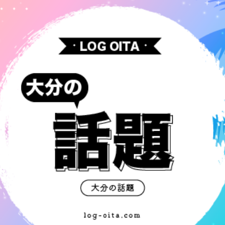
観光
古国府
古墳
古物
古着
台湾料理
和定食
めぐり
城島高原パーク
壁画
夏祭り
外貨両替機
大分み
大分スイーツ
大分ランチ
大分三好ヴァイセアドラー
大分市
県立美術館
大分空港
大分駅
大分駅近く
大神ファーム
も教室
子ども服
子育て
宇佐市
居酒屋
屋台
平和
府内
投票
挾間町
新幹線
新店
日出
日出町
期間限定
本
杵築市
津久見市
海開き
温泉
湧
炭火焼き
焼き菓子
犬
玖珠郡
由布市
由布院
甲
の広場
神社
祭り
秋
移転
竹田
竹田市
竹田
売機
自転車
臼杵市
舞台
芋
花
花火
茶碗蒸
複合公共施設
観光
観光スポット
話題
豊後大野
豊後大
農業文化公園
道の駅
鉄道ジオラマ
閉店
閉院
開店
開院
韓国
韓国料理
音楽
飛行機
飲み物
高崎
検索